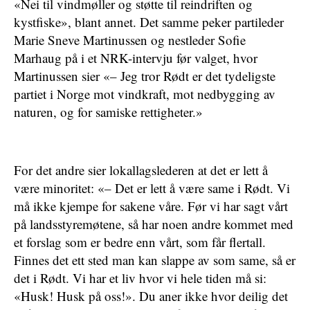
«Nei til vindmøller og støtte til reindriften og
kystfiske», blant annet.
Det samme peker partileder
Marie Sneve Martinussen og nestleder Sofie
Marhaug på i et NRK-intervju før valget, hvor
Martinussen sier «– Jeg tror Rødt er det tydeligste
partiet i Norge mot vindkraft, mot nedbygging av
naturen, og for samiske rettigheter.»
For det andre sier lokallagslederen at det er lett å
være minoritet: «– Det er lett å være same i Rødt. Vi
må ikke kjempe for sakene våre. Før vi har sagt vårt
på landsstyremøtene, så har noen andre kommet med
et forslag som er bedre enn vårt, som får flertall.
Finnes det ett sted man kan slappe av som same, så er
det i Rødt. Vi har et liv hvor vi hele tiden må si:
«Husk! Husk på oss!». Du aner ikke hvor deilig det