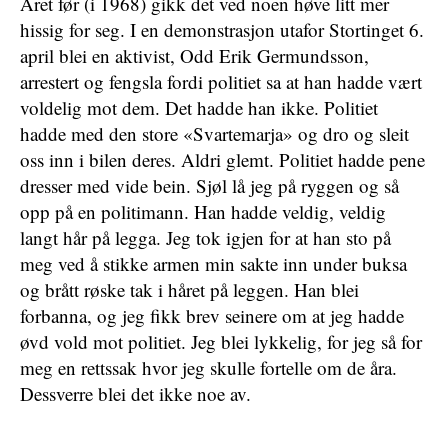
Året før (i 1968) gikk det ved noen høve litt mer
hissig for seg. I en demonstrasjon utafor Stortinget 6.
april blei en aktivist, Odd Erik Germundsson,
arrestert og fengsla fordi politiet sa at han hadde vært
voldelig mot dem. Det hadde han ikke. Politiet
hadde med den store «Svartemarja» og dro og sleit
oss inn i bilen deres. Aldri glemt. Politiet hadde pene
dresser med vide bein. Sjøl lå jeg på ryggen og så
opp på en politimann. Han hadde veldig, veldig
langt hår på legga. Jeg tok igjen for at han sto på
meg ved å stikke armen min sakte inn under buksa
og brått røske tak i håret på leggen. Han blei
forbanna, og jeg fikk brev seinere om at jeg hadde
øvd vold mot politiet. Jeg blei lykkelig, for jeg så for
meg en rettssak hvor jeg skulle fortelle om de åra.
Dessverre blei det ikke noe av.