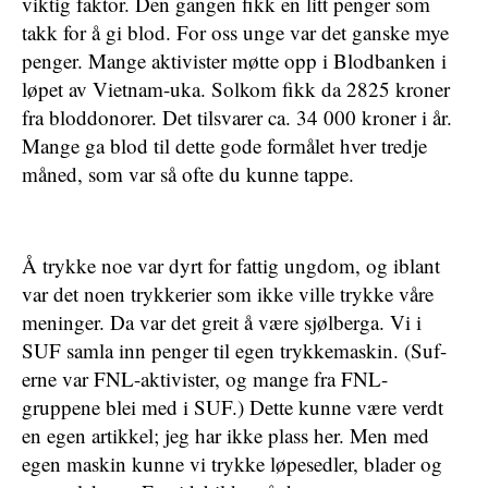
viktig faktor. Den gangen fikk en litt penger som
takk for å gi blod. For oss unge var det ganske mye
penger. Mange aktivister møtte opp i Blodbanken i
løpet av Vietnam-uka.
Solkom fikk da 2825 kroner
fra bloddonorer
. Det tilsvarer ca. 34 000 kroner i år.
Mange ga blod til dette gode formålet hver tredje
måned, som var så ofte du kunne tappe.
Å trykke noe var dyrt for fattig ungdom, og iblant
var det noen trykkerier som ikke ville trykke våre
meninger. Da var det greit å være sjølberga. Vi i
SUF samla inn penger til egen trykkemaskin. (Suf-
erne var FNL-aktivister, og mange fra FNL-
gruppene blei med i SUF.) Dette kunne være verdt
en egen artikkel; jeg har ikke plass her. Men med
egen maskin kunne vi trykke løpesedler, blader og