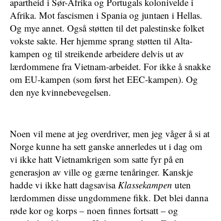
apartheid i Sør-Afrika og Portugals kolonivelde i
Afrika. Mot fascismen i Spania og juntaen i Hellas.
Og mye annet. Også støtten til det palestinske folket
vokste sakte. Her hjemme sprang støtten til Alta-
kampen og til streikende arbeidere delvis ut av
lærdommene fra Vietnam-arbeidet. For ikke å snakke
om EU-kampen (som først het EEC-kampen). Og
den nye kvinnebevegelsen.
Noen vil mene at jeg overdriver, men jeg våger å si at
Norge kunne ha sett ganske annerledes ut i dag om
vi ikke hatt Vietnamkrigen som satte fyr på en
generasjon av ville og gærne tenåringer. Kanskje
hadde vi ikke hatt dagsavisa
Klassekampen
uten
lærdommen disse ungdommene fikk. Det blei danna
røde kor og korps – noen finnes fortsatt – og