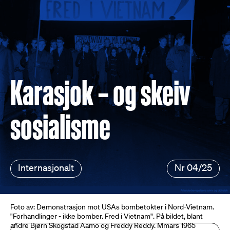
Karasjok – og skeiv
sosialisme
Internasjonalt
Nr 04/25
Foto av: Demonstrasjon mot USAs bombetokter i Nord-Vietnam.
"Forhandlinger - ikke bomber. Fred i Vietnam". På bildet, blant
andre Bjørn Skogstad Aamo og Freddy Reddy. Mmars 1965