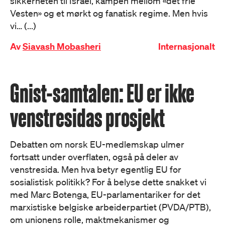
sikkerheten til Israel, kampen mellom «det frie
Vesten» og et mørkt og fanatisk regime. Men hvis
vi… (...)
Av
Siavash Mobasheri
Internasjonalt
Gnist-samtalen: EU er ikke
venstresidas prosjekt
Debatten om norsk EU-medlemskap ulmer
fortsatt under overflaten, også på deler av
venstresida. Men hva betyr egentlig EU for
sosialistisk politikk? For å belyse dette snakket vi
med Marc Botenga, EU-parlamentariker for det
marxistiske belgiske arbeiderpartiet (PVDA/PTB),
om unionens rolle, maktmekanismer og