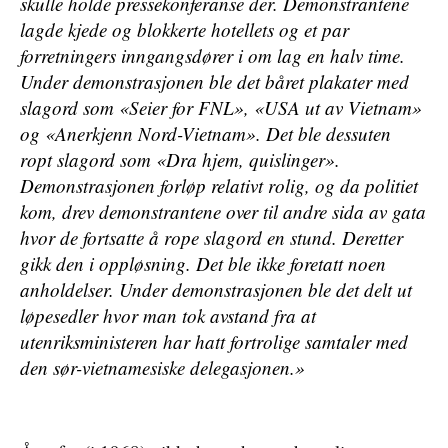
skulle holde pressekonferanse der. Demonstrantene
lagde kjede og blokkerte hotellets og et par
forretningers inngangsdører i om lag en halv time.
Under demonstrasjonen ble det båret plakater med
slagord som «Seier for FNL», «USA ut av Vietnam»
og «Anerkjenn Nord-Vietnam». Det ble dessuten
ropt slagord som «Dra hjem, quislinger».
Demonstrasjonen forløp relativt rolig, og da politiet
kom, drev demonstrantene over til andre sida av gata
hvor de fortsatte å rope slagord en stund. Deretter
gikk den i oppløsning. Det ble ikke foretatt noen
anholdelser. Under demonstrasjonen ble det delt ut
løpesedler hvor man tok avstand fra at
utenriksministeren har hatt fortrolige samtaler med
den sør-vietnamesiske delegasjonen.»