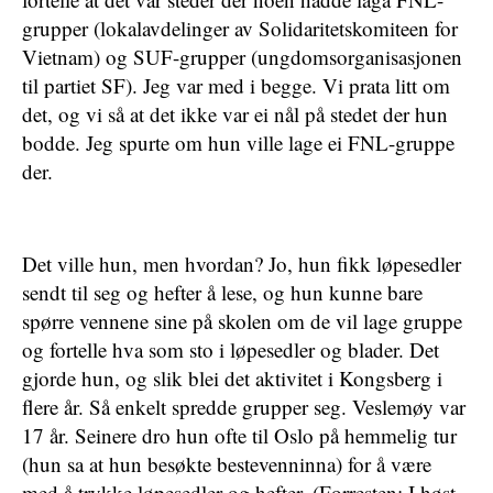
grupper (lokalavdelinger av Solidaritetskomiteen for
Vietnam) og SUF-grupper (ungdomsorganisasjonen
til partiet SF). Jeg var med i begge. Vi prata litt om
det, og vi så at det ikke var ei nål på stedet der hun
bodde. Jeg spurte om hun ville lage ei FNL-gruppe
der.
Det ville hun, men hvordan? Jo, hun fikk løpesedler
sendt til seg og hefter å lese, og hun kunne bare
spørre vennene sine på skolen om de vil lage gruppe
og fortelle hva som sto i løpesedler og blader. Det
gjorde hun, og slik blei det aktivitet i Kongsberg i
flere år. Så enkelt spredde grupper seg. Veslemøy var
17 år. Seinere dro hun ofte til Oslo på hemmelig tur
(hun sa at hun besøkte bestevenninna) for å være
med å trykke løpesedler og hefter. (Forresten: I høst