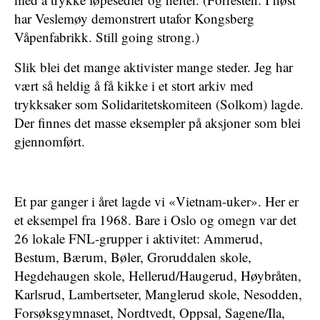
har Veslemøy demonstrert utafor Kongsberg
Våpenfabrikk. Still going strong.)
Slik blei det mange aktivister mange steder. Jeg har
vært så heldig å få kikke i et stort arkiv med
trykksaker som Solidaritetskomiteen (Solkom) lagde.
Der finnes det masse eksempler på aksjoner som blei
gjennomført.
Et par ganger i året lagde vi «Vietnam-uker». Her er
et eksempel fra 1968. Bare i Oslo og omegn var det
26 lokale FNL-grupper i aktivitet: Ammerud,
Bestum, Bærum, Bøler, Groruddalen skole,
Hegdehaugen skole, Hellerud/Haugerud, Høybråten,
Karlsrud, Lambertseter, Manglerud skole, Nesodden,
Forsøksgymnaset, Nordtvedt, Oppsal, Sagene/Ila,