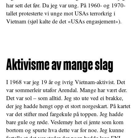
har sett det før. Da jeg var ung.
På 1960- og 1970-
tallet protesterte vi unge mot USAs terrorkrig i
Vietnam (sjøl kalte de det «USAs engasjement»).
Aktivisme av mange slag
I 1968 var jeg 19 år og ivrig Vietnam-aktivist. Det
var sommerleir utafor Arendal. Mange har vært der.
Det var sol – som alltid. Jeg sto ute ved ei brakke,
der jeg hadde hengt opp et stort norgeskart. På kartet
var det stifter med fargekule på toppen. Jeg hadde
bare gule og røde. Veslemøy het ei jente som kom
bortom og spurte hva dette var for noe. Jeg kunne
fortelle at det var steder der noen hadde laga FNL-