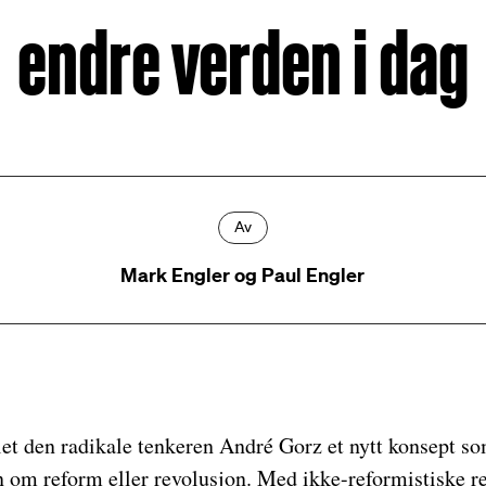
endre verden i dag
Av
Mark Engler og Paul Engler
let den radikale tenkeren André Gorz et nytt konsept s
n om reform eller revolusjon. Med ikke-reformistiske r