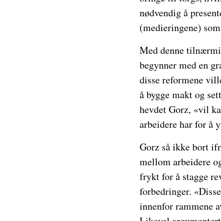
nødvendig å present
(medieringene) som l
Med denne tilnærmin
begynner med en gr
disse reformene vill
å bygge makt og set
hevdet Gorz, «vil k
arbeidere har for å 
Gorz så ikke bort if
mellom arbeidere og 
frykt for å stagge r
forbedringer. «Disse 
innenfor rammene av 
Likevel argumenterte