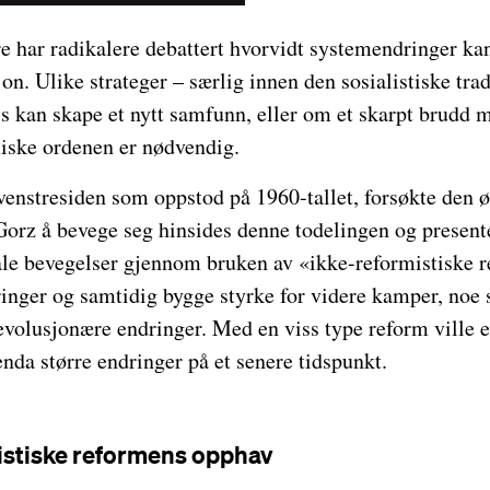
re har radikalere debattert hvorvidt systemendringer 
jon. Ulike strateger – særlig innen den sosialistiske tra
s kan skape et nytt samfunn, eller om et skarpt brudd 
iske ordenen er nødvendig.
enstresiden som oppstod på 1960-tallet, forsøkte den ø
orz å bevege seg hinsides denne todelingen og presenter
iale bevegelser gjennom bruken av «ikke-reformistiske 
nger og samtidig bygge styrke for videre kamper, noe so
evolusjonære endringer. Med en viss type reform ville 
enda større endringer på et senere tidspunkt.
istiske reformens opphav