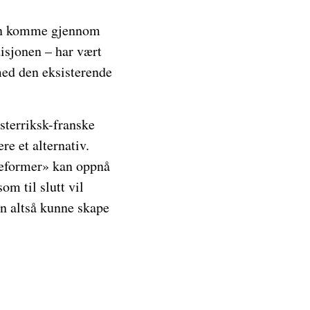
kan komme gjennom
disjonen – har vært
med den eksisterende
sterriksk-franske
e et alternativ.
reformer» kan oppnå
m til slutt vil
en altså kunne skape