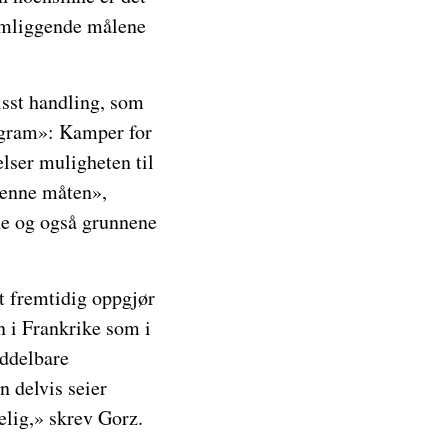
lomliggende målene
sst handling, som
gram»: Kamper for
lser muligheten til
denne måten»,
ne og også grunnene
t fremtidig oppgjør
n i Frankrike som i
iddelbare
n delvis seier
elig,» skrev Gorz.