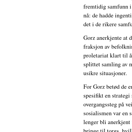
fremtidig samfunn i 
nå: de hadde ingenti
det i de rikere samf
Gorz anerkjente at d
fraksjon av befolkn
proletariat klart ti
splittet samling av
usikre situasjoner.
For Gorz betød de en
spesifikt en strate
overgangssteg på ve
sosialismen var en 
lenger bli anerkjent
bringe til torgs, hv