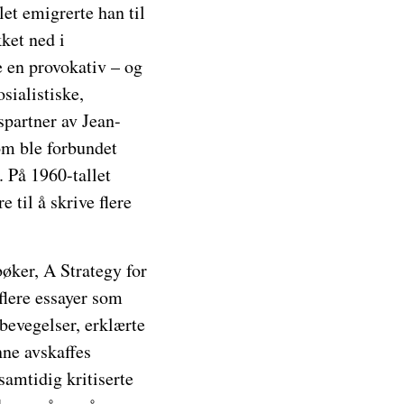
et emigrerte han til
ket ned i
e en provokativ – og
sialistiske,
spartner av Jean-
om ble forbundet
 På 1960-tallet
 til å skrive flere
bøker, A Strategy for
flere essayer som
 bevegelser, erklærte
ne avskaffes
samtidig kritiserte