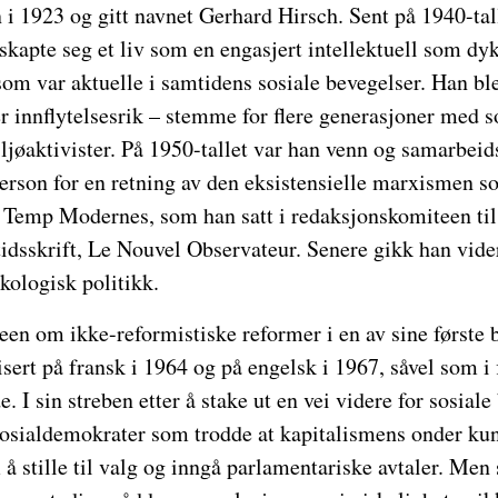
 i 1923 og gitt navnet Gerhard Hirsch. Sent på 1940-tall
skapte seg et liv som en engasjert intellektuell som dyk
om var aktuelle i samtidens sosiale bevegelser. Han bl
 innflytelsesrik – stemme for flere generasjoner med so
ljøaktivister. På 1950-tallet var han venn og samarbeid
person for en retning av den eksistensielle marxismen s
s Temp Modernes, som han satt i redaksjonskomiteen til.
 tidsskrift, Le Nouvel Observateur. Senere gikk han videre
kologisk politikk.
een om ikke-reformistiske reformer i en av sine første 
sert på fransk i 1964 og på engelsk i 1967, såvel som i 
 I sin streben etter å stake ut en vei videre for sosiale
osialdemokrater som trodde at kapitalismens onder kun
 stille til valg og inngå parlamentariske avtaler. Men 