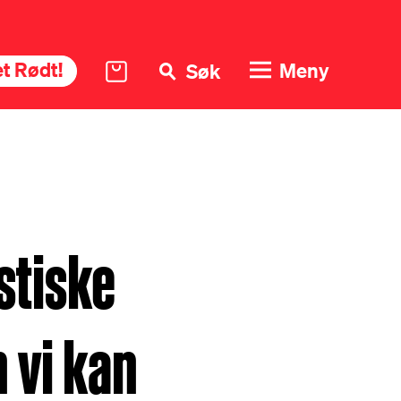
t Rødt!
Meny
Søk
stiske
 vi kan