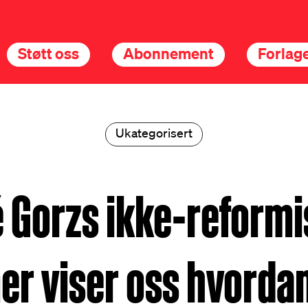
Støtt oss
Abonnement
Forlage
Ukategorisert
 Gorzs ikke-reformi
er viser oss hvordan