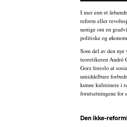
I mer enn et århund
reform eller revolus
uenige om en gradvi
politiske og økonom
Som del av den nye v
teoretikeren André G
Gorz foreslo at sos
umiddelbare forbedri
kunne kulminere i r
forutsetningene for 
Den ikke-reform