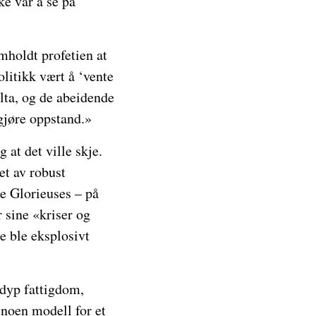
ke var å se på
mholdt profetien at
olitikk vært å ‘vente
ilta, og de abeidende
 gjøre oppstand.»
 at det ville skje.
et av robust
e Glorieuses – på
r sine «kriser og
e ble eksplosivt
v dyp fattigdom,
 noen modell for et