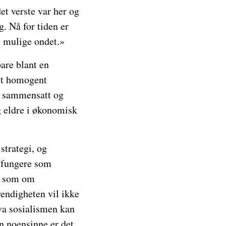
et verste var her og
. Nå for tiden er
st mulige ondet.»
are blant en
 et homogent
en sammensatt og
g eldre i økonomisk
strategi, og
e fungere som
re som om
endigheten vil ikke
hva sosialismen kan
n noensinne er det