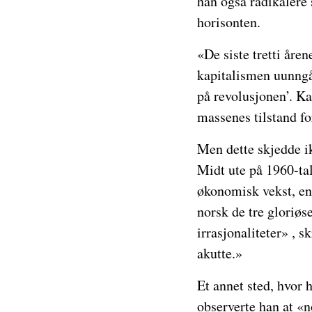
han også radikalere 
horisonten.
«De siste tretti åre
kapitalismen uunngåe
på revolusjonen’. Ka
massenes tilstand fo
Men dette skjedde ik
Midt ute på 1960-tal
økonomisk vekst, en
norsk de tre gloriøs
irrasjonaliteter» , 
akutte.»
Et annet sted, hvor h
observerte han at «n