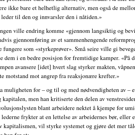
ere ikke bare et helhetlig alternativ, men også de mel
eder til den og innvarsler den i nåtiden.»
gen ville endring komme «gjennom langsiktig og bevi
advis gjennomføring av et sammenhengende reformpro
e fungere som «styrkeprøver». Små seire ville gi bevege
te dem i en bedre posisjon for fremtidige kamper. «På 
ampen avansere [idet] hvert slag styrker makten, våpne
yte motstand mot angrep fra reaksjonære krefter.»
ra muligheten for – og til og med nødvendigheten av – e
kapitalen, men han kritiserte den delen av venstreside
evolusjonslysten blant arbeidere nektet å kjempe for um
lederne frykter at en lettelse av arbeidernes bør, eller e
kapitalismen, vil styrke systemet og gjøre det mer tål
 han for at: