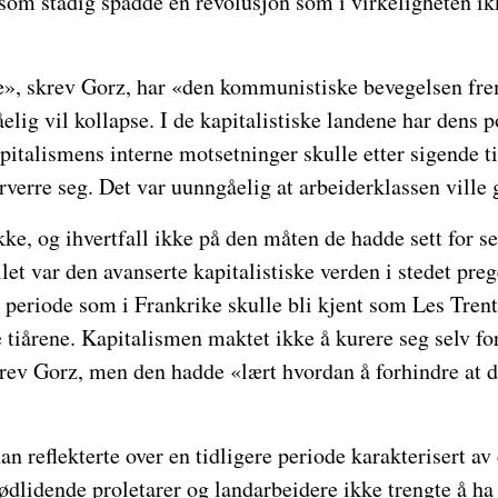
som stadig spådde en revolusjon som i virkeligheten ik
ne», skrev Gorz, har «den kommunistiske bevegelsen fre
lig vil kollapse. I de kapitalistiske landene har dens p
pitalismens interne motsetninger skulle etter sigende t
rverre seg. Det var uunngåelig at arbeiderklassen ville
ke, og ihvertfall ikke på den måten de hadde sett for seg
let var den avanserte kapitalistiske verden i stedet preg
 periode som i Frankrike skulle bli kjent som Les Trent
e tiårene. Kapitalismen maktet ikke å kurere seg selv fo
skrev Gorz, men den hadde «lært hvordan å forhindre at d
an reflekterte over en tidligere periode karakterisert a
ødlidende proletarer og landarbeidere ikke trengte å ha