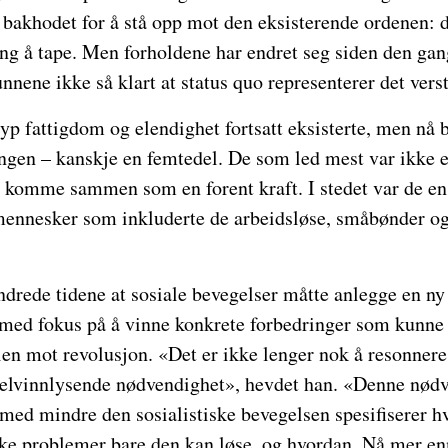
bakhodet for å stå opp mot den eksisterende ordenen: d
ng å tape. Men forholdene har endret seg siden den gang
unnene ikke så klart at status quo representerer det ver
yp fattigdom og elendighet fortsatt eksisterte, men nå b
ingen – kanskje en femtedel. De som led mest var ikke
l å komme sammen som en forent kraft. I stedet var de 
 mennesker som inkluderte de arbeidsløse, småbønder o
drede tidene at sosiale bevegelser måtte anlegge en ny 
gi med fokus på å vinne konkrete forbedringer som kunn
ien mot revolusjon. «Det er ikke lenger nok å resonne
selvinnlysende nødvendighet», hevdet han. «Denne nødv
 med mindre den sosialistiske bevegelsen spesifiserer 
ilke problemer bare den kan løse, og hvordan. Nå mer en