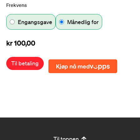
Frekvens
Engangsgave
Månedlig for
kr
100,00
Til betaling
Til toppen