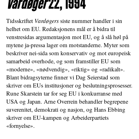
Vardøger
22, 1994
Tidsskriftet
Vardøgers
siste nummer handler i sin
helhet om EU. Redaksjonens mål er å bidra til
venstresidas argumentasjon mot EU, og å slå høl på
mytene ja-pressa lager om motstanderne. Myter som
beskriver nei-sida som konservativ og mot europeisk
samarbeid overhode, og som framstiller EU som
«moderne», «nødvendig», «riktig» og «radikalt».
Blant bidragsyterne finner vi Dag Seierstad som
skriver om EUs institusjoner og beslutningsprosesser.
Rune Skarstein tar for seg EU i konkurranse med
USA og Japan. Arne Overrein behandler begrepene
suverenitet, demokrati og nasjon, og Hans Ebbing
skriver om EU-kampen og Arbeiderpartiets
«fornyelse».