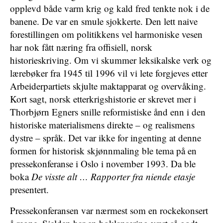
opplevd både varm krig og kald fred tenkte nok i de
banene. De var en smule sjokkerte. Den lett naive
forestillingen om politikkens vel harmoniske vesen
har nok fått næring fra offisiell, norsk
historieskriving. Om vi skummer leksikalske verk og
lærebøker fra 1945 til 1996 vil vi lete forgjeves etter
Arbeiderpartiets skjulte maktapparat og overvåking.
Kort sagt, norsk etterkrigshistorie er skrevet mer i
Thorbjørn Egners snille reformistiske ånd enn i den
historiske materialismens direkte – og realismens
dystre – språk. Det var ikke for ingenting at denne
formen for historisk skjønnmaling ble tema på en
pressekonferanse i Oslo i november 1993. Da ble
boka
De visste alt … Rapporter fra niende etasje
presentert.
Pressekonferansen var nærmest som en rockekonsert