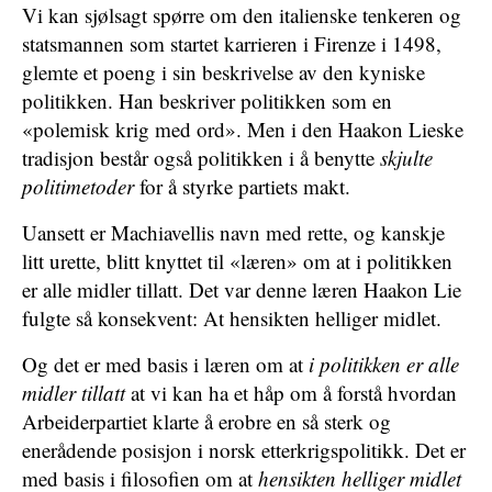
Vi kan sjølsagt spørre om den italienske tenkeren og
statsmannen som startet karrieren i Firenze i 1498,
glemte et poeng i sin beskrivelse av den kyniske
politikken. Han beskriver politikken som en
«polemisk krig med ord». Men i den Haakon Lieske
tradisjon består også politikken i å benytte
skjulte
politimetoder
for å styrke partiets makt.
Uansett er Machiavellis navn med rette, og kanskje
litt urette, blitt knyttet til «læren» om at i politikken
er alle midler tillatt. Det var denne læren Haakon Lie
fulgte så konsekvent: At hensikten helliger midlet.
Og det er med basis i læren om at
i politikken er
alle
midler tillatt
at vi kan ha et håp om å forstå hvordan
Arbeiderpartiet klarte å erobre en så sterk og
enerådende posisjon i norsk etterkrigspolitikk. Det er
med basis i filosofien om at
hensikten helliger midlet