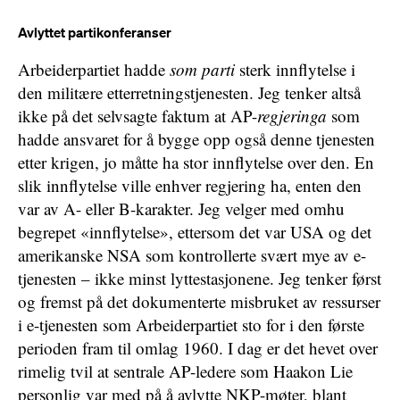
Avlyttet partikonferanser
Arbeiderpartiet hadde
som parti
sterk innflytelse i
den militære etterretningstjenesten. Jeg tenker altså
ikke på det selvsagte faktum at AP-
regjeringa
som
hadde ansvaret for å bygge opp også denne tjenesten
etter krigen, jo måtte ha stor innflytelse over den. En
slik innflytelse ville enhver regjering ha, enten den
var av A- eller B-karakter. Jeg velger med omhu
begrepet «innflytelse», ettersom det var USA og det
amerikanske NSA som kontrollerte svært mye av e-
tjenesten – ikke minst lyttestasjonene. Jeg tenker først
og fremst på det dokumenterte misbruket av ressurser
i e-tjenesten som Arbeiderpartiet sto for i den første
perioden fram til omlag 1960. I dag er det hevet over
rimelig tvil at sentrale AP-ledere som Haakon Lie
personlig var med på å avlytte NKP-møter, blant