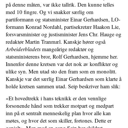
på denne måten, var ikke tallrik. Den kunne telles
med 10 fingre. Og vi snakker særlig om
partiformann og statsminister Einar Gerhardsen, LO-
formann Konrad Nordahl, partisekretær Haakon Lie,
forsvarsminister og justisminister Jens Chr. Hauge og
redaktør Martin Tranmæl. Kanskje hører også
Arbeiderbladets
mangeårige redaktør og
statsministerens bror, Rolf Gerhardsen, hjemme her.
Innenfor denne kretsen var det nok av konflikter og
ulike syn. Men utad sto den fram som en monolitt.
Kanskje var det særlig Einar Gerhardsen som klarte å
holde kretsen sammen utad. Seip beskriver ham slik:
«Et hovedtrekk i hans teknikk er den vennlige
forsonende hånd som trekker motpart og medpart
inn på et sentralt menneskelig plan hvor alle kan
møtes, og hvor det som skiller, fortones. Dette er
genialt». Men med en gang Seip har skildret