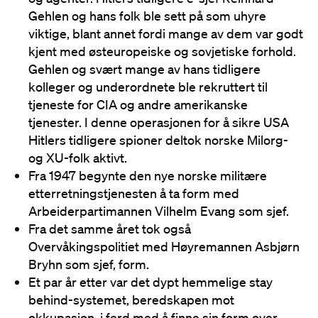
Gehlen og hans folk ble sett på som uhyre
viktige, blant annet fordi mange av dem var godt
kjent med østeuropeiske og sovjetiske forhold.
Gehlen og svært mange av hans tidligere
kolleger og underordnete ble rekruttert til
tjeneste for CIA og andre amerikanske
tjenester. I denne operasjonen for å sikre USA
Hitlers tidligere spioner deltok norske Milorg-
og XU-folk aktivt.
Fra 1947 begynte den nye norske militære
etterretningstjenesten å ta form med
Arbeiderpartimannen Vilhelm Evang som sjef.
Fra det samme året tok også
Overvåkingspolitiet med Høyremannen Asbjørn
Bryhn som sjef, form.
Et par år etter var det dypt hemmelige stay
behind-systemet, beredskapen mot
okkupasjon, i ferd med å finne sin form over