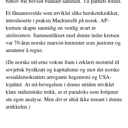
behov ble bevisst blandet sammen. Til partiets fordel.
Et fåmannsvelde som utviklet slike hersketeknikker,
introduserte i praksis Machiavelli på norsk. AP-
kretsen skapte samtidig en vestlig avart av
stalinismen.
Sammenliknet med denne indre kretsen
var 70-åras norske marxist-leninister som juniorer og
amatører å regne.
(De norske ml-erne vokste fram i erklært motstrid til
sovjetisk byråkrati og kapitalisme og mot det norske
sosialdemokratiets arrogante hegemoni og USA-
lojalitet. At ml-bevegelsen i denne striden utviklet
klare stalinistiske trekk, er et paradoks som fortjener
sin egen analyse. Men
det
er altså ikke temaet i denne
artikkelen.)