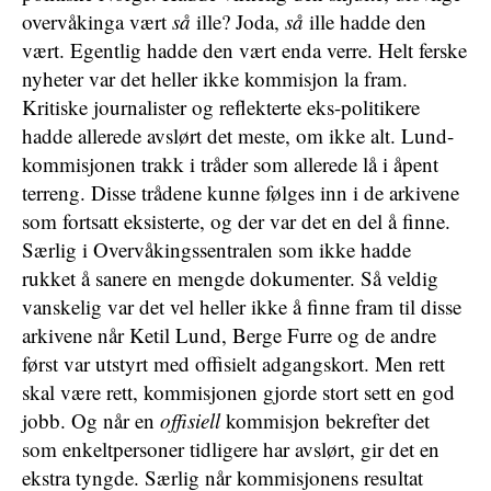
overvåkinga vært
så
ille? Joda,
så
ille hadde den
vært. Egentlig hadde den vært enda verre. Helt ferske
nyheter var det heller ikke kommisjon la fram.
Kritiske journalister og reflekterte eks-politikere
hadde allerede avslørt det meste, om ikke alt. Lund-
kommisjonen trakk i tråder som allerede lå i åpent
terreng. Disse trådene kunne følges inn i de arkivene
som fortsatt eksisterte, og der var det en del å finne.
Særlig i Overvåkingssentralen som ikke hadde
rukket å sanere en mengde dokumenter. Så veldig
vanskelig var det vel heller ikke å finne fram til disse
arkivene når Ketil Lund, Berge Furre og de andre
først var utstyrt med offisielt adgangskort. Men rett
skal være rett, kommisjonen gjorde stort sett en god
jobb. Og når en
offisiell
kommisjon bekrefter det
som enkeltpersoner tidligere har avslørt, gir det en
ekstra tyngde. Særlig når kommisjonens resultat