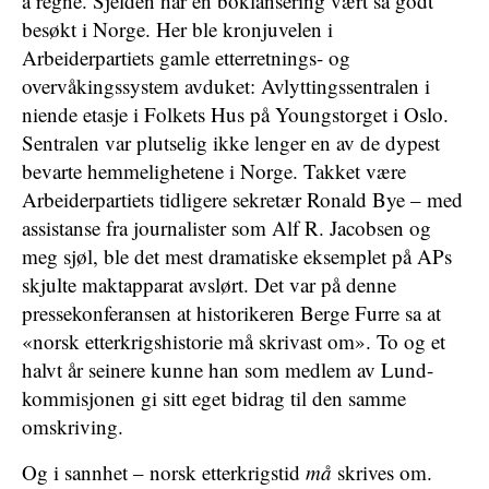
å regne. Sjelden har en boklansering vært så godt
besøkt i Norge. Her ble kronjuvelen i
Arbeiderpartiets gamle etterretnings- og
overvåkingssystem avduket: Avlyttingssentralen i
niende etasje i Folkets Hus på Youngstorget i Oslo.
Sentralen var plutselig ikke lenger en av de dypest
bevarte hemmelighetene i Norge. Takket være
Arbeiderpartiets tidligere sekretær Ronald Bye – med
assistanse fra journalister som Alf R. Jacobsen og
meg sjøl, ble det mest dramatiske eksemplet på APs
skjulte maktapparat avslørt. Det var på denne
pressekonferansen at historikeren Berge Furre sa at
«norsk etterkrigshistorie må skrivast om». To og et
halvt år seinere kunne han som medlem av Lund-
kommisjonen gi sitt eget bidrag til den samme
omskriving.
Og i sannhet – norsk etterkrigstid
må
skrives om.