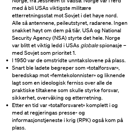
Norge, fra Jessheim til Vadsø. Norge var i ferd
med å bli USAs viktigste militære
etterretningsstat mot Sovjet i det høye nord.
Alle så antennene, peileutstyret, radarene. Ingen
snakket høyt om dem på tiår. USA og National
Security Agency (NSA) styrte det hele. Norge
var blitt et viktig ledd i USAs
globale
spionasje –
med Sovjet som prioritet 1.
I 1950 var de omstridte unntakslovene på plass.
Snart ble ladete begreper som «totalforsvar»,
beredskap mot «femtekolonnister» og liknende
lagt som en ideologisk ferniss over alle de
praktiske tiltakene som skulle styrke forsvar,
sikkerhet, overvåking og etterretning.
Etter en tid var «totalforsvaret» komplett i og
med at regjeringas presse- og
informasjonstjeneste i krig (RPK) også kom på
plass.