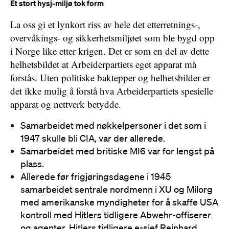
Et stort hysj-miljø tok form
La oss gi et lynkort riss av hele det etterretnings-,
overvåkings- og sikkerhetsmiljøet som ble bygd opp
i Norge like etter krigen. Det er som en del av dette
helhetsbildet at Arbeiderpartiets eget apparat må
forstås. Uten politiske baktepper og helhetsbilder er
det ikke mulig å forstå hva Arbeiderpartiets spesielle
apparat og nettverk betydde.
Samarbeidet med nøkkelpersoner i det som i
1947 skulle bli CIA, var der allerede.
Samarbeidet med britiske MI6 var for lengst på
plass.
Allerede før frigjøringsdagene i 1945
samarbeidet sentrale nordmenn i XU og Milorg
med amerikanske myndigheter for å skaffe USA
kontroll med Hitlers tidligere Abwehr-offiserer
og agenter. Hitlers tidligere e-sjef Reinhard