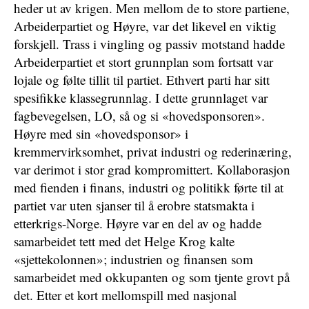
heder ut av krigen. Men mellom de to store partiene,
Arbeiderpartiet og Høyre, var det likevel en viktig
forskjell. Trass i vingling og passiv motstand hadde
Arbeiderpartiet et stort grunnplan som fortsatt var
lojale og følte tillit til partiet. Ethvert parti har sitt
spesifikke klassegrunnlag. I dette grunnlaget var
fagbevegelsen, LO, så og si «hovedsponsoren».
Høyre med sin «hovedsponsor» i
kremmervirksomhet, privat industri og rederinæring,
var derimot i stor grad kompromittert. Kollaborasjon
med fienden i finans, industri og politikk førte til at
partiet var uten sjanser til å erobre statsmakta i
etterkrigs-Norge. Høyre var en del av og hadde
samarbeidet tett med det Helge Krog kalte
«sjettekolonnen»; industrien og finansen som
samarbeidet med okkupanten og som tjente grovt på
det. Etter et kort mellomspill med nasjonal