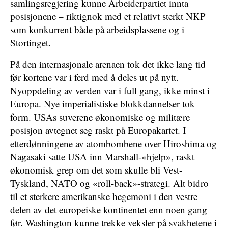
samlingsregjering kunne Arbeiderpartiet innta
posisjonene – riktignok med et relativt sterkt NKP
som konkurrent både på arbeidsplassene og i
Stortinget.
På den internasjonale arenaen tok det ikke lang tid
før kortene var i ferd med å deles ut på nytt.
Nyoppdeling av verden var i full gang, ikke minst i
Europa. Nye imperialistiske blokkdannelser tok
form. USAs suverene økonomiske og militære
posisjon avtegnet seg raskt på Europakartet. I
etterdønningene av atombombene over Hiroshima og
Nagasaki satte USA inn Marshall-«hjelp», raskt
økonomisk grep om det som skulle bli Vest-
Tyskland, NATO og «roll-back»-strategi. Alt bidro
til et sterkere amerikanske hegemoni i den vestre
delen av det europeiske kontinentet enn noen gang
før. Washington kunne trekke veksler på svakhetene i