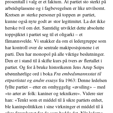
prosenttall i valg er et faktum. At partiet sto sterkt på
arbeidsplassene og i fagbevegelsen er like utvilsomt.
Kretsen av sterke personer på toppen av partiet,
kunne også nyte godt av stor legitimitet. La det ikke
herske tvil om det. Samtidig utviklet dette absolutte
toppsjiktet i partiet seg til et oligarki – et
fåmannsvelde. Vi snakker da om ei ledergruppe som
har kontroll over de sentrale maktposisjonene i et
parti. Den har monopol på alle viktige beslutninger.
Den er i stand til å skifte kurs på tvers av flertallet i
partiet. Og for å bruke historikeren Jens Arup Seips
ubønnhørlige ord i boka
Fra embedsmannsstat til
ettpartistat og andre essays
fra 1963: Denne ledelsen
fyllte partiet – etter en omhyggelig «avsiling» – med
«to arter av folk: kaniner og teknikere». Videre sier
han: «Tenkt som et middel til å sikre partiets enhet,
ble kaninpolitikken i sine virkninger et middel til å
sikre førerskapet for de som hadde det. Når lederne