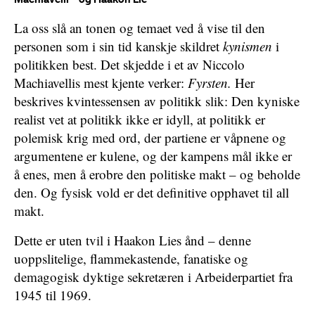
La oss slå an tonen og temaet ved å vise til den
personen som i sin tid kanskje skildret
kynismen
i
politikken best. Det skjedde i et av Niccolo
Machiavellis mest kjente verker:
Fyrsten.
Her
beskrives kvintessensen av politikk slik: Den kyniske
realist vet at politikk ikke er idyll, at politikk er
polemisk krig med ord, der partiene er våpnene og
argumentene er kulene, og der kampens mål ikke er
å enes, men å erobre den politiske makt – og beholde
den. Og fysisk vold er det definitive opphavet til all
makt.
Dette er uten tvil i Haakon Lies ånd – denne
uoppslitelige, flammekastende, fanatiske og
demagogisk dyktige sekretæren i Arbeiderpartiet fra
1945 til 1969.