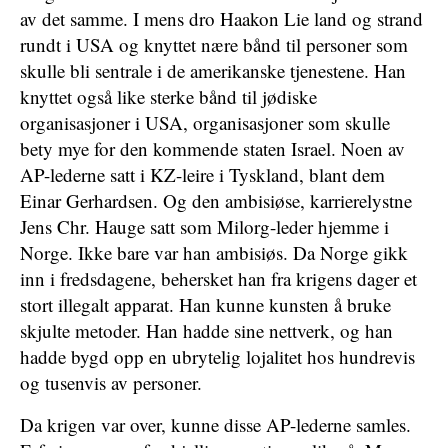
av det samme. I mens dro Haakon Lie land og strand
rundt i USA og knyttet nære bånd til personer som
skulle bli sentrale i de amerikanske tjenestene. Han
knyttet også like sterke bånd til jødiske
organisasjoner i USA, organisasjoner som skulle
bety mye for den kommende staten Israel. Noen av
AP-lederne satt i KZ-leire i Tyskland, blant dem
Einar Gerhardsen. Og den ambisiøse, karrierelystne
Jens Chr. Hauge satt som Milorg-leder hjemme i
Norge. Ikke bare var han ambisiøs. Da Norge gikk
inn i fredsdagene, behersket han fra krigens dager et
stort illegalt apparat. Han kunne kunsten å bruke
skjulte metoder. Han hadde sine nettverk, og han
hadde bygd opp en ubrytelig lojalitet hos hundrevis
og tusenvis av personer.
Da krigen var over, kunne disse AP-lederne samles.