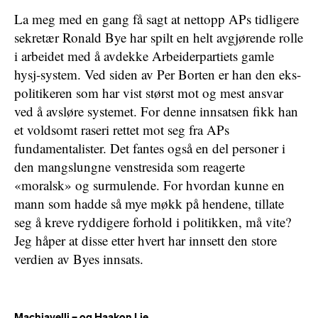
La meg med en gang få sagt at nettopp APs tidligere
sekretær Ronald Bye har spilt en helt avgjørende rolle
i arbeidet med å avdekke Arbeiderpartiets gamle
hysj-system. Ved siden av Per Borten er han den eks-
politikeren som har vist størst mot og mest ansvar
ved å avsløre systemet. For denne innsatsen fikk han
et voldsomt raseri rettet mot seg fra APs
fundamentalister. Det fantes også en del personer i
den mangslungne venstresida som reagerte
«moralsk» og surmulende. For hvordan kunne en
mann som hadde så mye møkk på hendene, tillate
seg å kreve ryddigere forhold i politikken, må vite?
Jeg håper at disse etter hvert har innsett den store
verdien av Byes innsats.
Machiavelli – og Haakon Lie