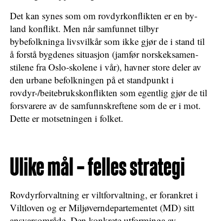
Det kan synes som om rovdyrkonflikten er en by-
land konflikt. Men når samfunnet tilbyr
bybefolkninga livsvilkår som ikke gjør de i stand til
å forstå bygdenes situasjon (jamfør norskeksamen-
stilene fra Oslo-skolene i vår), havner store deler av
den urbane befolkningen på et standpunkt i
rovdyr-/beitebrukskonflikten som egentlig gjør de til
forsvarere av de samfunnskreftene som de er i mot.
Dette er motsetningen i folket.
Ulike mål – felles strategi
Rovdyrforvaltning er viltforvaltning, er forankret i
Viltloven og er Miljøverndepartementet (MD) sitt
ansvarsområde. Den konkrete utforminga av