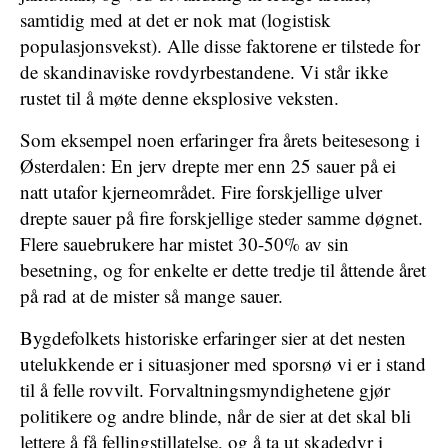
samtidig med at det er nok mat (logistisk
populasjonsvekst). Alle disse faktorene er tilstede for
de skandinaviske rovdyrbestandene. Vi står ikke
rustet til å møte denne eksplosive veksten.
Som eksempel noen erfaringer fra årets beitesesong i
Østerdalen: En jerv drepte mer enn 25 sauer på ei
natt utafor kjerneområdet. Fire forskjellige ulver
drepte sauer på fire forskjellige steder samme døgnet.
Flere sauebrukere har mistet 30-50% av sin
besetning, og for enkelte er dette tredje til åttende året
på rad at de mister så mange sauer.
Bygdefolkets historiske erfaringer sier at det nesten
utelukkende er i situasjoner med sporsnø vi er i stand
til å felle rovvilt. Forvaltningsmyndighetene gjør
politikere og andre blinde, når de sier at det skal bli
lettere å få fellingstillatelse, og å ta ut skadedyr i