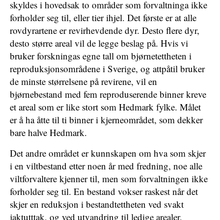
skyldes i hovedsak to områder som forvaltninga ikke
forholder seg til, eller tier ihjel. Det første er at alle
rovdyrartene er revirhevdende dyr. Desto flere dyr,
desto større areal vil de legge beslag på. Hvis vi
bruker forskningas egne tall om bjørnetettheten i
reproduksjonsområdene i Sverige, og attpåtil bruker
de minste størrelsene på revirene, vil en
bjørnebestand med fem reproduserende binner kreve
et areal som er like stort som Hedmark fylke. Målet
er å ha åtte til ti binner i kjerneområdet, som dekker
bare halve Hedmark.
Det andre området er kunnskapen om hva som skjer
i en viltbestand etter noen år med fredning, noe alle
viltforvaltere kjenner til, men som forvaltningen ikke
forholder seg til. En bestand vokser raskest når det
skjer en reduksjon i bestandtettheten ved svakt
jaktutttak, og ved utvandring til ledige arealer,