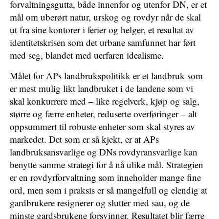
forvaltningsgutta, både innenfor og utenfor DN, er et
mål om uberørt natur, urskog og rovdyr når de skal
ut fra sine kontorer i ferier og helger, et resultat av
identitetskrisen som det urbane samfunnet har ført
med seg, blandet med uerfaren idealisme.
Målet for APs landbrukspolitikk er et landbruk som
er mest mulig likt landbruket i de landene som vi
skal konkurrere med – like regelverk, kjøp og salg,
større og færre enheter, reduserte overføringer – alt
oppsummert til robuste enheter som skal styres av
markedet. Det som er så kjekt, er at APs
landbruksansvarlige og DNs rovdyransvarlige kan
benytte samme strategi for å nå ulike mål. Strategien
er en rovdyrforvaltning som inneholder mange fine
ord, men som i praksis er så mangelfull og elendig at
gardbrukere resignerer og slutter med sau, og de
minste gardsbrukene forsvinner. Resultatet blir færre