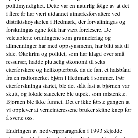
politimyndighet. Dette var en naturlig følge av at det
i flere år har vært utdannet utmarksforvaltere ved
distriktshøyskolen i Hedmark, der forvaltningas og
forskningas egne folk har vært forelesere. De
veletablerte ordningene som grunneierlag og
allmenninger har med oppsynsmenn, har blitt satt til
side. Økokrim og politiet, som har klagd over små
ressurser, hadde plutselig økonomi til seks
etterforskere og helikopterbruk da de fant et halsbånd
fra en radiomerket bjørn i Hedmark i sommer. Før
etterforskninga startet, ble det slått fast at bjørnen var
skutt, og lokale saueeiere ble utpekt som mistenkte.
Bjørnen ble ikke funnet. Det er ikke første gangen at
vi opplever at verneinteressene bruker skitne knep for
å sverte oss.
Endringen av nødvergeparagrafen i 1993 skjedde