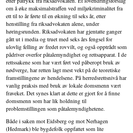
etter påtrykk fra riksadvokaten. Et lovendringsforslag
om å øke maksimalstraffen ved miljøkriminalitet fra
ett til to år førte til en økning til seks år, etter
henstilling fra riksadvokaten alene, under
høringsrunden. Riksadvokaten har gjentatte ganger
gått ut i media og truet med seks års fengsel for
ulovlig felling av fredet rovvilt, og også opptrådt som
pådriver overfor påtalemyndighet og rettsapparat. I de
rettssakene som har vært ført ved påberopt bruk av
nødverge, har retten lagt mest vekt på de teoretiske
framstillingene av hendelsene. På herredsrettsnivå har
vanlig praksis med bruk av lokale domsmenn vært
fraveket. Det synes klart at dette er gjort for å finne
domsmenn som har lik holdning til
problemstillingen som påtalemyndighetene.
Både i saken mot Eidsberg og mot Nerhagen
(Hedmark) ble bygdefolk oppfattet som lite