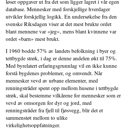
løser oppgaver ut fra det som ligger lagret i vår egen
database. Mennesker med forskjellige hverdager
utvikler forskjellig logikk. En undersøkelse fra den
svenske Riksdagen viser at det mest brukte ordet
blant mennene var «jeg», mens blant kvinnene var
ordet «barn» mest brukt.
I 1960 bodde 57% av landets befolkning i byer og
tettbygde strøk, i dag er denne andelen økt til 75%.
Med byrelatert erfaringsgrunnlag vil en ikke kunne
forstå bygdenes problemer, og omvendt. Når
mennesker vevd av urbane elementer, med
renningstråder spent opp mellom husene i tettbygde
strøk, skal bestemme vilkårene for mennesker som er
vevd av omsorgen for dyr og jord, med
renningstråder fra fjell til fjøsvegg, blir det et
sammenstøt mellom to ulike
virkelighetsoppfatninger.