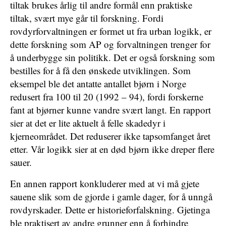
tiltak brukes årlig til andre formål enn praktiske
tiltak, svært mye går til forskning. Fordi
rovdyrforvaltningen er formet ut fra urban logikk, er
dette forskning som AP og forvaltningen trenger for
å underbygge sin politikk. Det er også forskning som
bestilles for å få den ønskede utviklingen. Som
eksempel ble det antatte antallet bjørn i Norge
redusert fra 100 til 20 (1992 – 94), fordi forskerne
fant at bjørner kunne vandre svært langt. En rapport
sier at det er lite aktuelt å felle skadedyr i
kjerneområdet. Det reduserer ikke tapsomfanget året
etter. Vår logikk sier at en død bjørn ikke dreper flere
sauer.
En annen rapport konkluderer med at vi må gjete
sauene slik som de gjorde i gamle dager, for å unngå
rovdyrskader. Dette er historieforfalskning. Gjetinga
ble praktisert av andre grunner enn å forhindre