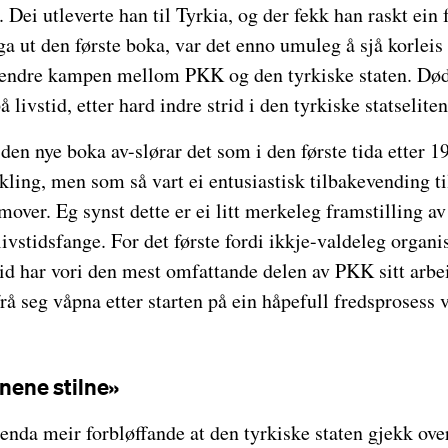
Dei utleverte han til Tyrkia, og der fekk han raskt ein
 ga ut den første boka, var det enno umuleg å sjå korle
e endre kampen mellom PKK og den tyrkiske staten. Døds
å livstid, etter hard indre strid i den tyrkiske statseliten
 den nye boka av-slørar det som i den første tida etter 1
kling, men som så vart ei entusiastisk tilbakevending ti
over. Eg synst dette er ei litt merkeleg framstilling av 
livstidsfange. For det første fordi ikkje-valdeleg organi
tid har vori den mest omfattande delen av PKK sitt arbe
rå seg våpna etter starten på ein håpefull fredsprosess 
pnene stilne»
 enda meir forbløffande at den tyrkiske staten gjekk over