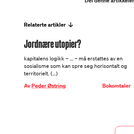
Del denne artikkelen
Relaterte artikler
Jordnære utopier?
kapitalens logikk – ... – må erstattes av en
sosialisme som kan spre seg horisontalt og
territorielt. (...)
Av
Peder Østring
Bokomtaler