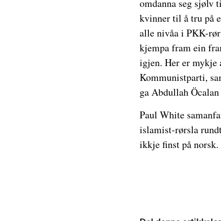
omdanna seg sjølv t
kvinner til å tru på
alle nivåa i PKK-rø
kjempa fram ein fram
igjen. Her er mykje 
Kommunistparti, sa
ga Abdullah Öcalan 
Paul White samanfat
islamist-rørsla run
ikkje finst på norsk.