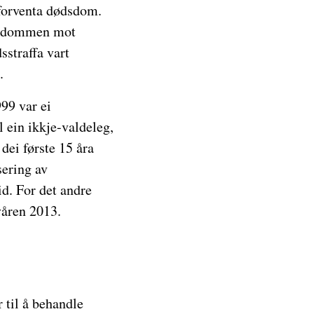
 forventa dødsdom.
is dommen mot
straffa vart
.
999 var ei
l ein ikkje-valdeleg,
dei første 15 åra
sering av
id. For det andre
våren 2013.
 til å behandle