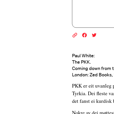
Paul White:
The PKK.
Coming down from t
London: Zed Books, 
PKK er eit uvanleg 
Tyrkia. Dei fleste v
det fanst ei kurdisk
Nokre av dei møttest