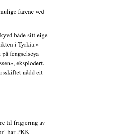
 mulige farene ved
kyvd både sitt eige
ikten i Tyrkia.»
rt på fengselsøya
ssen», eksplodert.
sskiftet nådd eit
e til frigjering av
er’ har PKK