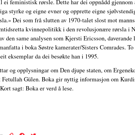
il ei feministisk rørsle. Dette har dei oppnådd gjenno
 eiga styrke og eigne evner og opprette eigne sjølvstend
rsla.» Dei som frå slutten av 1970-talet slost mot man
tidsretta kvinnepolitikk i den revolusjonære rørsla i N
av den same analysen som Kjersti Ericsson, daverande l
manfatta i boka Søstre kamerater/Sisters Comrades. 
eit eksemplar da dei besøkte han i 1995.
tar og opplysningar om Den djupe staten, om Ergenek
dt Fetullah Gülen. Boka gir nyttig informasjon om Kurd
 Kort sagt: Boka er verd å lese.