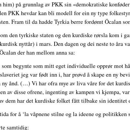
h him) på grunnlag av PKK sin «demokratiske konføder
n PKK hevdar kan bli modell for ein ny type folkestyr
sten. Fram til da hadde Tyrkia berre fordømt Öcalan s
om den tyrkiske staten og den kurdiske rørsla kom i g
urdisk nyttår) i mars. Den dagen og dei neste to åra va
 Öcalan der han mellom anna sa:
som begynte som mitt eget individuelle opprør mot hå
laveriet jeg var født inn i, har prøvd å skape en ny bevi
n ny ånd. (…) Vi har ofra mye av liva våre for det kurdis
gen av disse ofrene, ingenting av kampen vi kjempa, var
 dem har det kurdiske folket fått tilbake sin identitet o
tida for å ‘la våpnene stilne og la ideene og politikken 
te samtidig: