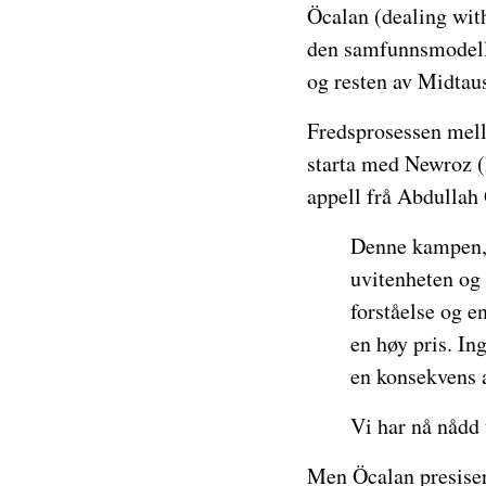
Öcalan (dealing wit
den samfunnsmodelle
og resten av Midtau
Fredsprosessen mell
starta med Newroz (k
appell frå Abdullah
Denne kampen, 
uvitenheten og s
forståelse og e
en høy pris. In
en konsekvens av
Vi har nå nådd 
Men Öcalan presiser