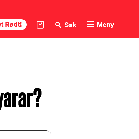
t Rødt!
Meny
Søk
yarar?