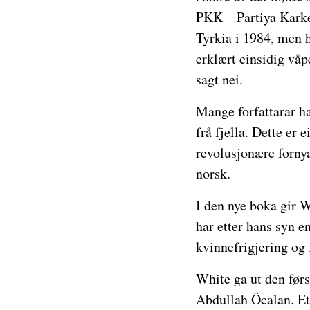
PKK – Partiya Karke
Tyrkia i 1984, men 
erklært einsidig våpe
sagt nei.
Mange forfattarar h
frå fjella. Dette er 
revolusjonære fornya
norsk.
I den nye boka gir W
har etter hans syn e
kvinnefrigjering og
White ga ut den før
Abdullah Öcalan. Et