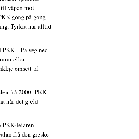
 til våpen mot
r PKK gong på gong
ng. Tyrkia har alltid
ed PKK – På veg ned
rarar eller
ikkje omsett til
telen frå 2000: PKK
na når det gjeld
de PKK-leiaren
alan frå den greske