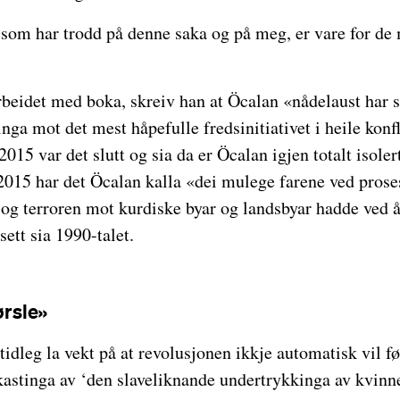
e som har trodd på denne saka og på meg, er vare for de
beidet med boka, skreiv han at Öcalan «nådelaust har s
nga mot det mest håpefulle fredsinitiativet i heile konfl
2015 var det slutt og sia da er Öcalan igjen totalt isole
2015 har det Öcalan kalla «dei mulege farene ved prose
og terroren mot kurdiske byar og landsbyar hadde ved år
sett sia 1990-talet.
ørsle»
idleg la vekt på at revolusjonen ikkje automatisk vil før
astinga av ‘den slaveliknande undertrykkinga av kvinn