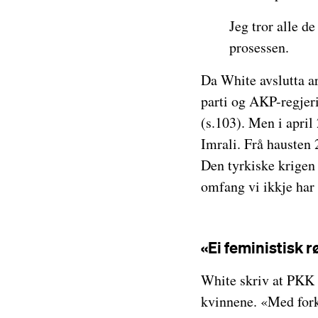
Jeg tror alle d
prosessen.
Da White avslutta ar
parti og AKP-regjeri
(s.103). Men i april 
Imrali. Frå hausten 
Den tyrkiske krigen 
omfang vi ikkje har 
«Ei feministisk r
White skriv at PKK t
kvinnene. «Med fork