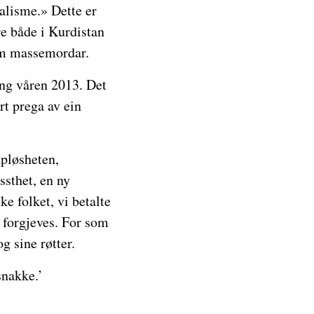
alisme.» Dette er
e både i Kurdistan
om massemordar.
ang våren 2013. Det
rt prega av ein
pløsheten,
ssthet, en ny
ke folket, vi betalte
 forgjeves. For som
g sine røtter.
snakke.’