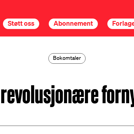
Støtt oss
Abonnement
Forlage
Bokomtaler
 revolusjonære forn