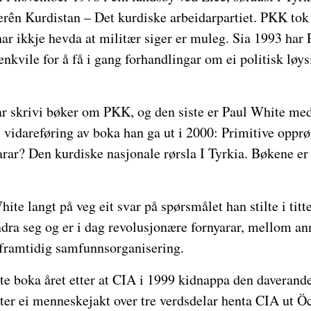
rên Kurdistan – Det kurdiske arbeidarpartiet. PKK tok
har ikkje hevda at militær siger er muleg. Sia 1993 ha
nkvile for å få i gang forhandlingar om ei politisk løysi
ar skrivi bøker om PKK, og den siste er Paul White m
ei vidareføring av boka han ga ut i 2000: Primitive opprø
rar? Den kurdiske nasjonale rørsla I Tyrkia. Bøkene er 
hite langt på veg eit svar på spørsmålet han stilte i tit
ndra seg og er i dag revolusjonære fornyarar, mellom an
 framtidig samfunnsorganisering.
ste boka året etter at CIA i 1999 kidnappa den daveran
ter ei menneskejakt over tre verdsdelar henta CIA ut Öc