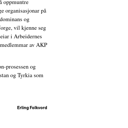
m å oppmuntre
ige organisasjonar på
nsdominans og
orge, vil kjenne seg
eiar i Arbeidernes
To medlemmar av AKP
on-prosessen og
istan og Tyrkia som
Erling Folkvord