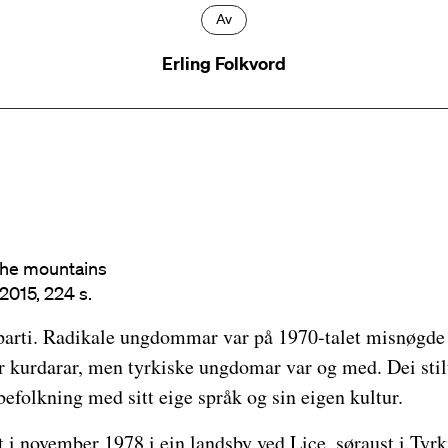
Av
Erling Folkvord
he mountains
2015, 224 s.
parti. Radikale ungdommar var på 1970-talet misnøgde 
ar kurdarar, men tyrkiske ungdomar var og med. Dei sti
 befolkning med sitt eige språk og sin eigen kultur.
 i november 1978 i ein landsby ved Lice, søraust i Tyrk