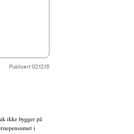
Publisert 02.12.15
sak ikke bygger på
jernepensumet i