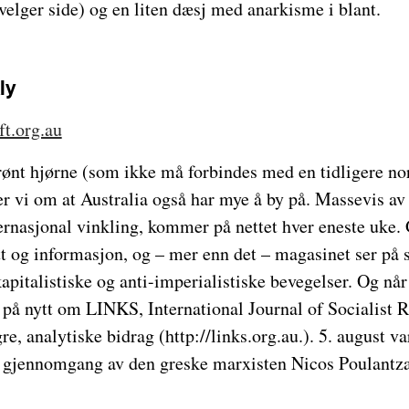
velger side) og en liten dæsj med anarkisme i blant.
ly
ft.org.au
grønt hjørne (som ikke må forbindes med en tidligere no
 vi om at Australia også har mye å by på. Massevis a
ernasjonal vinkling, kommer på nettet hver eneste uke.
att og informasjon, og – mer enn det – magasinet ser på 
kapitalistiske og anti-imperialistiske bevegelser. Og når
 på nytt om LINKS, International Journal of Socialist 
e, analytiske bidrag (http://links.org.au.). 5. august var
 gjennomgang av den greske marxisten Nicos Poulantza