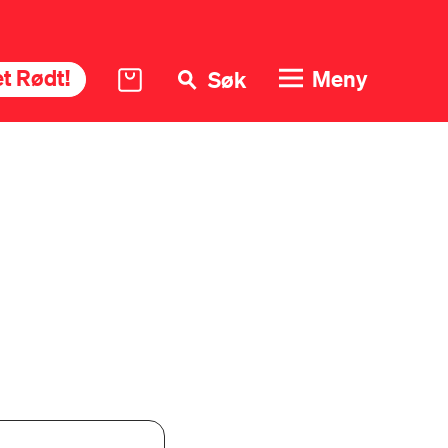
t Rødt!
Meny
Søk