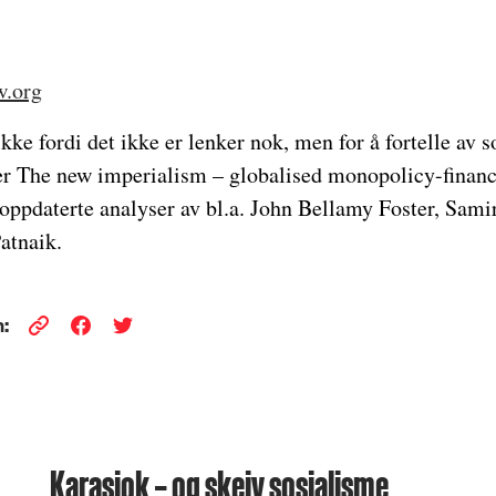
w.org
 ikke fordi det ikke er lenker nok, men for å fortelle a
 The new imperialism – globalised monopolicy-finance
 oppdaterte analyser av bl.a. John Bellamy Foster, Sam
atnaik.
:
Karasjok – og skeiv sosialisme