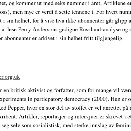
het, og kommer ut med seks nummer i året. Artiklene er
oss), men mye er verdt å sette tennene i. For hvert num
ut i sin helhet, for å vise hva ikke-abonnenter går glipp av
a. lese Perry Andersons gedigne Russland-analyse og e
r abonnenter er arkivet i sin helhet fritt tilgjengelig.
r.org.uk
 en britisk aktivist og forfatter, som for mange vil vær
Experiments in particpatory democracy (2000). Hun er o
d Pepper, hvor en stor del av stoffet er vel anrettet på n
ribent. Artikler, reportasjer og intervjuer er skrevet i et
seg selv som sosialistisk, med sterke innslag av femini