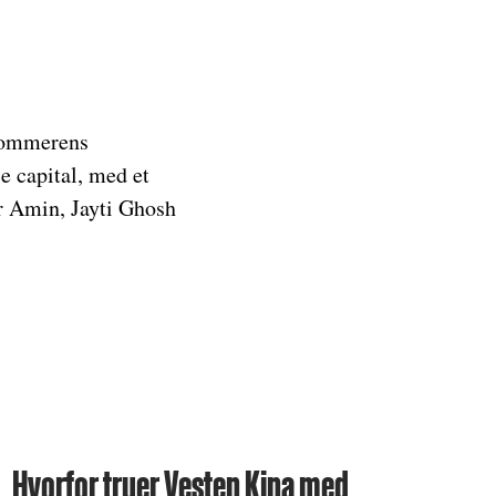
v sommerens
 capital, med et
ir Amin, Jayti Ghosh
Hvorfor truer Vesten Kina med