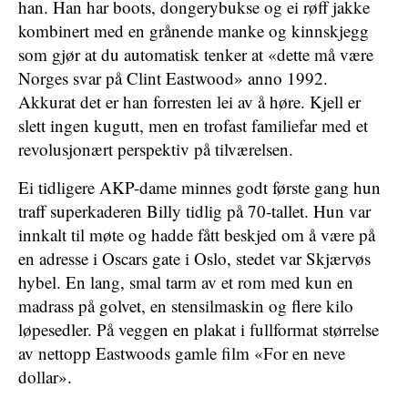
han. Han har boots, dongerybukse og ei røff jakke
kombinert med en grånende manke og kinnskjegg
som gjør at du automatisk tenker at «dette må være
Norges svar på Clint Eastwood» anno 1992.
Akkurat det er han forresten lei av å høre. Kjell er
slett ingen kugutt, men en trofast familiefar med et
revolusjonært perspektiv på tilværelsen.
Ei tidligere AKP-dame minnes godt første gang hun
traff superkaderen Billy tidlig på 70-tallet. Hun var
innkalt til møte og hadde fått beskjed om å være på
en adresse i Oscars gate i Oslo, stedet var Skjærvøs
hybel. En lang, smal tarm av et rom med kun en
madrass på golvet, en stensilmaskin og flere kilo
løpesedler. På veggen en plakat i fullformat størrelse
av nettopp Eastwoods gamle film «For en neve
dollar».