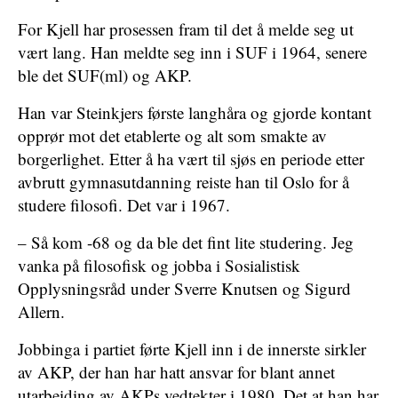
For Kjell har prosessen fram til det å melde seg ut
vært lang. Han meldte seg inn i SUF i 1964, senere
ble det SUF(ml) og AKP.
Han var Steinkjers første langhåra og gjorde kontant
opprør mot det etablerte og alt som smakte av
borgerlighet. Etter å ha vært til sjøs en periode etter
avbrutt gymnasutdanning reiste han til Oslo for å
studere filosofi. Det var i 1967.
– Så kom -68 og da ble det fint lite studering. Jeg
vanka på filosofisk og jobba i Sosialistisk
Opplysningsråd under Sverre Knutsen og Sigurd
Allern.
Jobbinga i partiet førte Kjell inn i de innerste sirkler
av AKP, der han har hatt ansvar for blant annet
utarbeiding av AKPs vedtekter i 1980. Det at han har