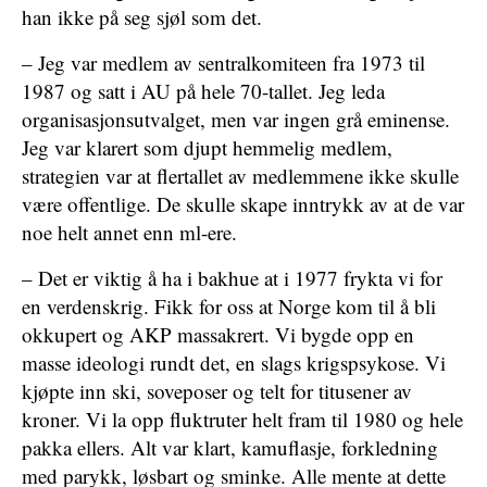
han ikke på seg sjøl som det.
– Jeg var medlem av sentralkomiteen fra 1973 til
1987 og satt i AU på hele 70-tallet. Jeg leda
organisasjonsutvalget, men var ingen grå eminense.
Jeg var klarert som djupt hemmelig medlem,
strategien var at flertallet av medlemmene ikke skulle
være offentlige. De skulle skape inntrykk av at de var
noe helt annet enn ml-ere.
– Det er viktig å ha i bakhue at i 1977 frykta vi for
en verdenskrig. Fikk for oss at Norge kom til å bli
okkupert og AKP massakrert. Vi bygde opp en
masse ideologi rundt det, en slags krigspsykose. Vi
kjøpte inn ski, soveposer og telt for titusener av
kroner. Vi la opp fluktruter helt fram til 1980 og hele
pakka ellers. Alt var klart, kamuflasje, forkledning
med parykk, løsbart og sminke. Alle mente at dette