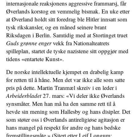
internasjonale reaksjonens aggressive frammarsj, får
Øverlands korstog en vemmelig bismak. En uke etter
at Øverland holdt sitt foredrag ble Hitler innsatt som
tysk rikskansler, og en måned seinere brant
Riksdagen i Berlin. Samtidig med at Stortinget truet
Guds grønne enger
vekk fra Nationalteatrets
spilleplan, startet de tyske nazistene sitt oppgjør med
tidens «entartete Kunst».
De norske intellektuelle kjempet en drabelig kamp
for retten til å håne. Men det var ikke alle som satte
pris på dette. Martin Tranmæl skreiv i en leder i
Arbeiderbladet
27. mars: «Vi deler ikke Øverlands
synsmåter. Men han må ha den samme rett til å
hevde sin mening som Hallesby og hans disipler. Det
som støter oss i Øverlands antireligiøse agitasjon er
hans mangel på respekt for andre og hans bedske
fremstillingsmåte.» (Sitert etter Leif Longum: