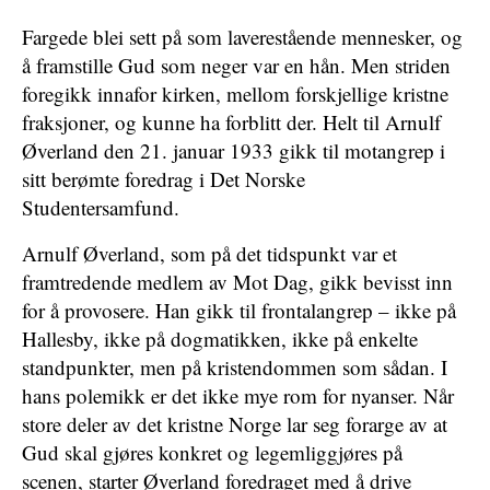
Fargede blei sett på som laverestående mennesker, og
å framstille Gud som neger var en hån. Men striden
foregikk innafor kirken, mellom forskjellige kristne
fraksjoner, og kunne ha forblitt der. Helt til Arnulf
Øverland den 21. januar 1933 gikk til motangrep i
sitt berømte foredrag i Det Norske
Studentersamfund.
Arnulf Øverland, som på det tidspunkt var et
framtredende medlem av Mot Dag, gikk bevisst inn
for å provosere. Han gikk til frontalangrep – ikke på
Hallesby, ikke på dogmatikken, ikke på enkelte
standpunkter, men på kristendommen som sådan. I
hans polemikk er det ikke mye rom for nyanser. Når
store deler av det kristne Norge lar seg forarge av at
Gud skal gjøres konkret og legemliggjøres på
scenen, starter Øverland foredraget med å drive