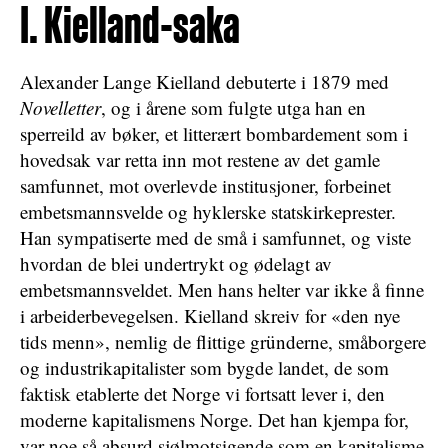
I. Kielland-saka
Alexander Lange Kielland debuterte i 1879 med
Novelletter
, og i årene som fulgte utga han en
sperreild av bøker, et litterært bombardement som i
hovedsak var retta inn mot restene av det gamle
samfunnet, mot overlevde institusjoner, forbeinet
embetsmannsvelde og hyklerske statskirkeprester.
Han sympatiserte med de små i samfunnet, og viste
hvordan de blei undertrykt og ødelagt av
embetsmannsveldet. Men hans helter var ikke å finne
i arbeiderbevegelsen. Kielland skreiv for «den nye
tids menn», nemlig de flittige gründerne, småborgere
og industrikapitalister som bygde landet, de som
faktisk etablerte det Norge vi fortsatt lever i, den
moderne kapitalismens Norge. Det han kjempa for,
var noe så absurd sjølmotsigende som en kapitalisme