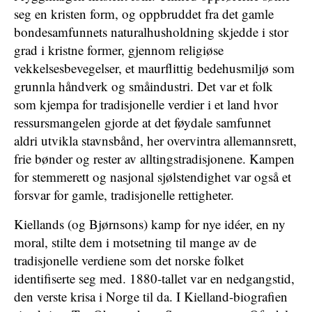
seg en kristen form, og oppbruddet fra det gamle
bondesamfunnets naturalhusholdning skjedde i stor
grad i kristne former, gjennom religiøse
vekkelsesbevegelser, et maurflittig bedehusmiljø som
grunnla håndverk og småindustri. Det var et folk
som kjempa for tradisjonelle verdier i et land hvor
ressursmangelen gjorde at det føydale samfunnet
aldri utvikla stavnsbånd, her overvintra allemannsrett,
frie bønder og rester av alltingstradisjonene. Kampen
for stemmerett og nasjonal sjølstendighet var også et
forsvar for gamle, tradisjonelle rettigheter.
Kiellands (og Bjørnsons) kamp for nye idéer, en ny
moral, stilte dem i motsetning til mange av de
tradisjonelle verdiene som det norske folket
identifiserte seg med. 1880-tallet var en nedgangstid,
den verste krisa i Norge til da. I Kielland-biografien