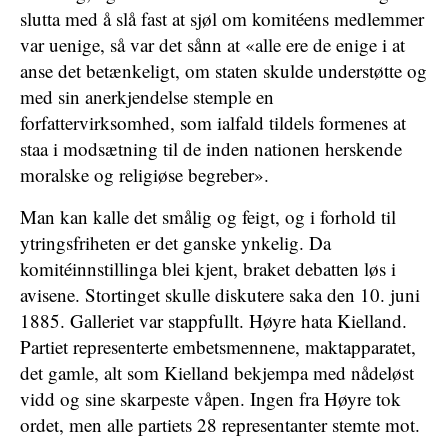
slutta med å slå fast at sjøl om komitéens medlemmer
var uenige, så var det sånn at «alle ere de enige i at
anse det betænkeligt, om staten skulde understøtte og
med sin anerkjendelse stemple en
forfattervirksomhed, som ialfald tildels formenes at
staa i modsætning til de inden nationen herskende
moralske og religiøse begreber».
Man kan kalle det smålig og feigt, og i forhold til
ytringsfriheten er det ganske ynkelig. Da
komitéinnstillinga blei kjent, braket debatten løs i
avisene. Stortinget skulle diskutere saka den 10. juni
1885. Galleriet var stappfullt. Høyre hata Kielland.
Partiet representerte embetsmennene, maktapparatet,
det gamle, alt som Kielland bekjempa med nådeløst
vidd og sine skarpeste våpen. Ingen fra Høyre tok
ordet, men alle partiets 28 representanter stemte mot.