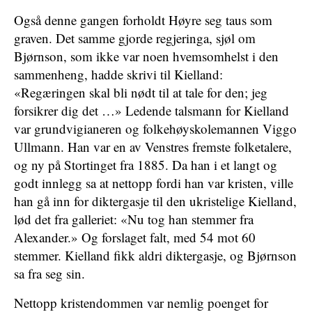
Også denne gangen forholdt Høyre seg taus som
graven. Det samme gjorde regjeringa, sjøl om
Bjørnson, som ikke var noen hvemsomhelst i den
sammenheng, hadde skrivi til Kielland:
«Regæringen skal bli nødt til at tale for den; jeg
forsikrer dig det …» Ledende talsmann for Kielland
var grundvigianeren og folkehøyskolemannen Viggo
Ullmann. Han var en av Venstres fremste folketalere,
og ny på Stortinget fra 1885. Da han i et langt og
godt innlegg sa at nettopp fordi han var kristen, ville
han gå inn for diktergasje til den ukristelige Kielland,
lød det fra galleriet: «Nu tog han stemmer fra
Alexander.» Og forslaget falt, med 54 mot 60
stemmer. Kielland fikk aldri diktergasje, og Bjørnson
sa fra seg sin.
Nettopp kristendommen var nemlig poenget for