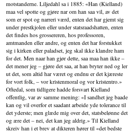
motstanderne. Liljedahl sa i 1885: «Han (Kielland)
maa vel spotte og gjøre nar om han saa vil, av det
som er spot og narreri værd, enten det har gjemt sig
under prestkjolen eller under statsraadshatten, enten
det findes hos grossereren, hos professoren,
amtmanden eller andre, og enten det har forstukket
sig i kirken eller paladset, jeg skal ikke klandre ham
for det. Men naar han gjør dette, saa maa han ikke –
det mener jeg – gjøre det saa, at han bryter ned og ler
ut det, som altid har været og endnu er det kjæreste
for vort folk, – vor kristenmoral og vor kristentro.»
Oftedal, som tidligere hadde forsvart Kielland
offentlig, var av samme mening: «I sandhet jeg baade
kan og vil overfor et saadant arbeide yde tolerance til
det yderste; men glæde mig over det, statsbelønne det
og ære det – nei, det kan jeg aldrig.» Til Kielland
skreiv han i et brev at dikteren hører til «det bedste