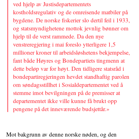
ved hjelp av Justisdepartementets
kostholdsregulativ og de omreisende matbiler på
bygdene. De norske fiskerier slo dertil feil i 1933,
og statsmyndighetene mottok jevnlig bønner om
hjelp til de verst rammede. Da den nye
venstreregjering i mai foreslo ytterligere 1,5
millioner kroner til arbeidsløshetens bekjempelse,
fant både Høyres og Bondepartiets tingmenn at
dette beløp var for høyt. Den tidligere statsråd i
bondepartiregjeringen hevdet standhaftig parolen
om søndagsstillhet i Sosialdepartementet ved å
stemme imot bevilgningen på de premisser at
departementet ikke ville kunne få brukt opp
pengene på det inneværende budsjettår.»
Mot bakgrunn av denne norske nøden, og den