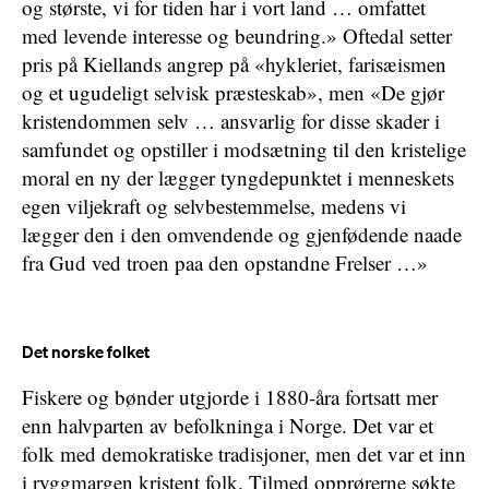
og største, vi for tiden har i vort land … omfattet
med levende interesse og beundring.» Oftedal setter
pris på Kiellands angrep på «hykleriet, farisæismen
og et ugudeligt selvisk præsteskab», men «De gjør
kristendommen selv … ansvarlig for disse skader i
samfundet og opstiller i modsætning til den kristelige
moral en ny der lægger tyngdepunktet i menneskets
egen viljekraft og selvbestemmelse, medens vi
lægger den i den omvendende og gjenfødende naade
fra Gud ved troen paa den opstandne Frelser …»
Det norske folket
Fiskere og bønder utgjorde i 1880-åra fortsatt mer
enn halvparten av befolkninga i Norge. Det var et
folk med demokratiske tradisjoner, men det var et inn
i ryggmargen kristent folk. Tilmed opprørerne søkte