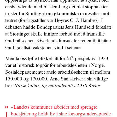
ensbetydende med blasfemi, og det blei stoppa etter
trusler fra Stortinget om økonomiske represalier mot
teatret (forslagsstiller var Høyres C. J. Hambro). I
debatten hadde Bondepartiets Jens Hundseid foreslått
at Stortinget skulle innføre forbud mot å framstille
Gud på scenen. Øverlands innsats for retten til å håne
Gud ga altså reaksjonen vind i seilene.
Men la oss løfte blikket litt for å få perspektiv. 1933
var et historisk toppår for arbeidsløsheten i Norge.
Sosialdepartementet anslo arbeidsløsheten til mellom
150.000 og 170.000. Arne Stai skriver i sin viktige
bok
Norsk kultur- og moraldebatt i 1930-årene
:
«Landets kommuner arbeidet med sprengte
budsjetter og holdt liv i sine forsorgsunderstøttede