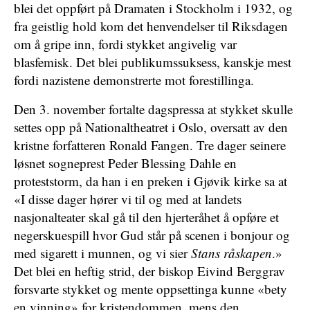
blei det oppført på Dramaten i Stockholm i 1932, og
fra geistlig hold kom det henvendelser til Riksdagen
om å gripe inn, fordi stykket angivelig var
blasfemisk. Det blei publikumssuksess, kanskje mest
fordi nazistene demonstrerte mot forestillinga.
Den 3. november fortalte dagspressa at stykket skulle
settes opp på Nationaltheatret i Oslo, oversatt av den
kristne forfatteren Ronald Fangen. Tre dager seinere
løsnet sogneprest Peder Blessing Dahle en
proteststorm, da han i en preken i Gjøvik kirke sa at
«I disse dager hører vi til og med at landets
nasjonalteater skal gå til den hjerteråhet å opføre et
negerskuespill hvor Gud står på scenen i bonjour og
med sigarett i munnen, og vi sier
Stans råskapen
.»
Det blei en heftig strid, der biskop Eivind Berggrav
forsvarte stykket og mente oppsettinga kunne «bety
en vinning» for kristendommen, mens den