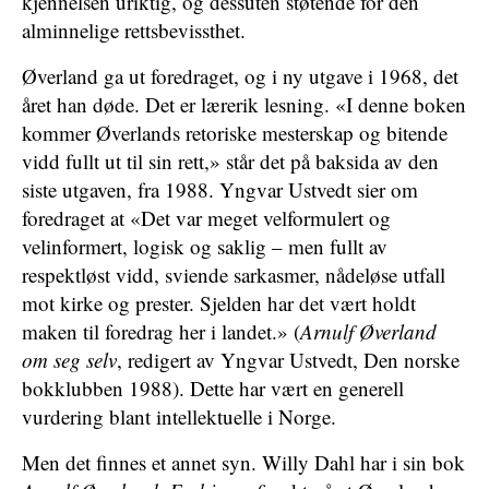
kjennelsen uriktig, og dessuten støtende for den
alminnelige rettsbevissthet.
Øverland ga ut foredraget, og i ny utgave i 1968, det
året han døde. Det er lærerik lesning. «I denne boken
kommer Øverlands retoriske mesterskap og bitende
vidd fullt ut til sin rett,» står det på baksida av den
siste utgaven, fra 1988. Yngvar Ustvedt sier om
foredraget at «Det var meget velformulert og
velinformert, logisk og saklig – men fullt av
respektløst vidd, sviende sarkasmer, nådeløse utfall
mot kirke og prester. Sjelden har det vært holdt
maken til foredrag her i landet.» (
Arnulf Øverland
om seg selv
, redigert av Yngvar Ustvedt, Den norske
bokklubben 1988). Dette har vært en generell
vurdering blant intellektuelle i Norge.
Men det finnes et annet syn. Willy Dahl har i sin bok