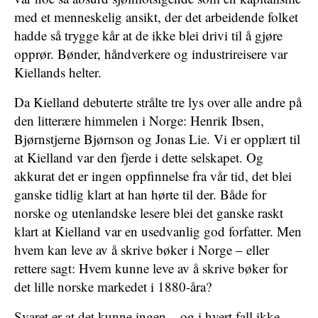
med et menneskelig ansikt, der det arbeidende folket
hadde så trygge kår at de ikke blei drivi til å gjøre
opprør. Bønder, håndverkere og industrireisere var
Kiellands helter.
Da Kielland debuterte strålte tre lys over alle andre på
den litterære himmelen i Norge: Henrik Ibsen,
Bjørnstjerne Bjørnson og Jonas Lie. Vi er opplært til
at Kielland var den fjerde i dette selskapet. Og
akkurat det er ingen oppfinnelse fra vår tid, det blei
ganske tidlig klart at han hørte til der. Både for
norske og utenlandske lesere blei det ganske raskt
klart at Kielland var en usedvanlig god forfatter. Men
hvem kan leve av å skrive bøker i Norge – eller
rettere sagt: Hvem kunne leve av å skrive bøker for
det lille norske markedet i 1880-åra?
Svaret er at det kunne ingen – og i hvert fall ikke