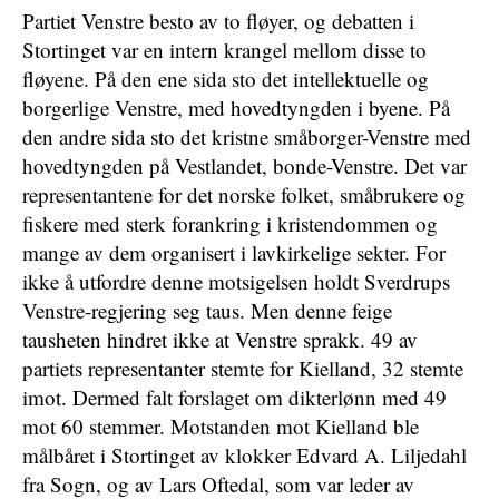
Partiet Venstre besto av to fløyer, og debatten i
Stortinget var en intern krangel mellom disse to
fløyene. På den ene sida sto det intellektuelle og
borgerlige Venstre, med hovedtyngden i byene. På
den andre sida sto det kristne småborger-Venstre med
hovedtyngden på Vestlandet, bonde-Venstre. Det var
representantene for det norske folket, småbrukere og
fiskere med sterk forankring i kristendommen og
mange av dem organisert i lavkirkelige sekter. For
ikke å utfordre denne motsigelsen holdt Sverdrups
Venstre-regjering seg taus. Men denne feige
tausheten hindret ikke at Venstre sprakk. 49 av
partiets representanter stemte for Kielland, 32 stemte
imot. Dermed falt forslaget om dikterlønn med 49
mot 60 stemmer. Motstanden mot Kielland ble
målbåret i Stortinget av klokker Edvard A. Liljedahl
fra Sogn, og av Lars Oftedal, som var leder av