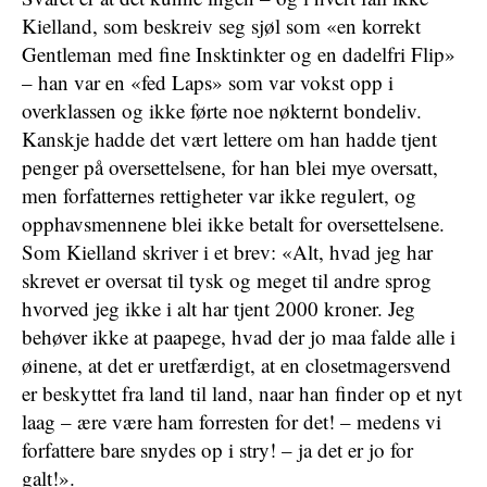
Kielland, som beskreiv seg sjøl som «en korrekt
Gentleman med fine Insktinkter og en dadelfri Flip»
– han var en «fed Laps» som var vokst opp i
overklassen og ikke førte noe nøkternt bondeliv.
Kanskje hadde det vært lettere om han hadde tjent
penger på oversettelsene, for han blei mye oversatt,
men forfatternes rettigheter var ikke regulert, og
opphavsmennene blei ikke betalt for oversettelsene.
Som Kielland skriver i et brev: «Alt, hvad jeg har
skrevet er oversat til tysk og meget til andre sprog
hvorved jeg ikke i alt har tjent 2000 kroner. Jeg
behøver ikke at paapege, hvad der jo maa falde alle i
øinene, at det er uretfærdigt, at en closetmagersvend
er beskyttet fra land til land, naar han finder op et nyt
laag – ære være ham forresten for det! – medens vi
forfattere bare snydes op i stry! – ja det er jo for
galt!».