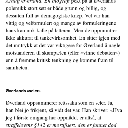
Arnulf Øverland. En biografi
pekt på at Øverlands
polemikk stort sett er både grunn og billig, og
dessuten full av demagogiske knep. Vel var han
vittig og velformulert og mange av formuleringene
hans kan nok kalle på latteren. Men de oppmuntrer
ikke akkurat til tankevirksomhet. En sitter igjen med
det inntrykk at det var viktigere for Øverland å nagle
motstanderen til skampælen (eller «vinne debatten»)
enn å fremme kritisk tenkning og komme fram til
sannheten.
Øverlands «seier»
Øverland oppsummerer rettssaka som en seier. Ja,
han blei jo frikjent, så vidt det var. Han skriver: «Hva
jeg i første omgang har oppnådd, er altså, at
straffelovens §142 er mortifisert, den er funnet død