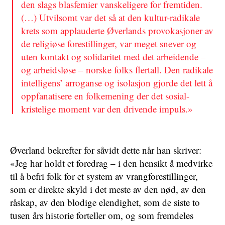
den slags blasfemier vanskeligere for fremtiden.
(…) Utvilsomt var det så at den kultur-radikale
krets som applauderte Øverlands provokasjoner av
de religiøse forestillinger, var meget snever og
uten kontakt og solidaritet med det arbeidende –
og arbeidsløse – norske folks flertall. Den radikale
intelligens’ arroganse og isolasjon gjorde det lett å
oppfanatisere en folkemening der det sosial-
kristelige moment var den drivende impuls.»
Øverland bekrefter for såvidt dette når han skriver:
«Jeg har holdt et foredrag – i den hensikt å medvirke
til å befri folk for et system av vrangforestillinger,
som er direkte skyld i det meste av den nød, av den
råskap, av den blodige elendighet, som de siste to
tusen års historie forteller om, og som fremdeles