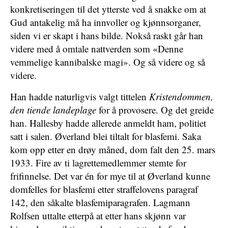
konkretiseringen til det ytterste ved å snakke om at
Gud antakelig må ha innvoller og kjønnsorganer,
siden vi er skapt i hans bilde. Nokså raskt går han
videre med å omtale nattverden som «Denne
vemmelige kannibalske magi». Og så videre og så
videre.
Han hadde naturligvis valgt tittelen
Kristendommen,
den tiende landeplage
for å provosere. Og det greide
han. Hallesby hadde allerede anmeldt ham, politiet
satt i salen. Øverland blei tiltalt for blasfemi. Saka
kom opp etter en drøy måned, dom falt den 25. mars
1933. Fire av ti lagrettemedlemmer stemte for
frifinnelse. Det var én for mye til at Øverland kunne
domfelles for blasfemi etter straffelovens paragraf
142, den såkalte blasfemiparagrafen. Lagmann
Rolfsen uttalte etterpå at etter hans skjønn var