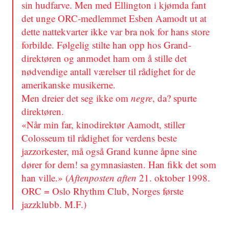
sin hudfarve. Men med Ellington i kjømda fant
det unge ORC-medlemmet Esben Aamodt ut at
dette nattekvarter ikke var bra nok for hans store
forbilde. Følgelig stilte han opp hos Grand-
direktøren og anmodet ham om å stille det
nødvendige antall værelser til rådighet for de
amerikanske musikerne.
Men dreier det seg ikke om
negre
, da? spurte
direktøren.
«Når min far, kinodirektør Aamodt, stiller
Colosseum til rådighet for verdens beste
jazzorkester, må også Grand kunne åpne sine
dører for dem! sa gymnasiasten. Han fikk det som
han ville.» (
Aftenposten aften
21. oktober 1998.
ORC = Oslo Rhythm Club, Norges første
jazzklubb. M.F.)