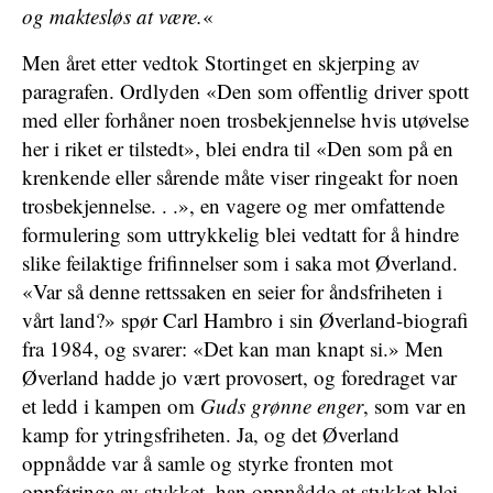
og maktesløs at være.
«
Men året etter vedtok Stortinget en skjerping av
paragrafen. Ordlyden «Den som offentlig driver spott
med eller forhåner noen trosbekjennelse hvis utøvelse
her i riket er tilstedt», blei endra til «Den som på en
krenkende eller sårende måte viser ringeakt for noen
trosbekjennelse. . .», en vagere og mer omfattende
formulering som uttrykkelig blei vedtatt for å hindre
slike feilaktige frifinnelser som i saka mot Øverland.
«Var så denne rettssaken en seier for åndsfriheten i
vårt land?» spør Carl Hambro i sin Øverland-biografi
fra 1984, og svarer: «Det kan man knapt si.» Men
Øverland hadde jo vært provosert, og foredraget var
et ledd i kampen om
Guds grønne enger
, som var en
kamp for ytringsfriheten. Ja, og det Øverland
oppnådde var å samle og styrke fronten mot
oppføringa av stykket, han oppnådde at stykket blei