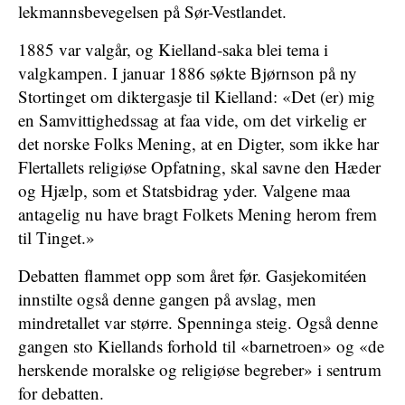
lekmannsbevegelsen på Sør-Vestlandet.
1885 var valgår, og Kielland-saka blei tema i
valgkampen. I januar 1886 søkte Bjørnson på ny
Stortinget om diktergasje til Kielland: «Det (er) mig
en Samvittighedssag at faa vide, om det virkelig er
det norske Folks Mening, at en Digter, som ikke har
Flertallets religiøse Opfatning, skal savne den Hæder
og Hjælp, som et Statsbidrag yder. Valgene maa
antagelig nu have bragt Folkets Mening herom frem
til Tinget.»
Debatten flammet opp som året før. Gasjekomitéen
innstilte også denne gangen på avslag, men
mindretallet var større. Spenninga steig. Også denne
gangen sto Kiellands forhold til «barnetroen» og «de
herskende moralske og religiøse begreber» i sentrum
for debatten.