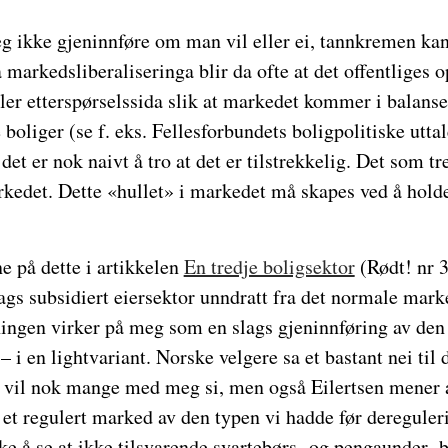
g ikke gjeninnføre om man vil eller ei, tannkremen kan
å markedsliberaliseringa blir da ofte at det offentliges
ller etterspørselssida slik at markedet kommer i balanse
 boliger (se f. eks. Fellesforbundets boligpolitiske uttal
det er nok naivt å tro at det er tilstrekkelig. Det som tre
arkedet. Dette «hullet» i markedet må skapes ved å hol
ne på dette i artikkelen
En tredje boligsektor
(Rødt! nr 3
gs subsidiert eiersektor unndratt fra det normale marke
ingen virker på meg som en slags gjeninnføring av den
– i en lightvariant. Norske velgere sa et bastant nei til
, vil nok mange med meg si, men også Eilertsen mener at
l et regulert marked av den typen vi hadde før deregule
ikke å se at ikke tilsvarende svartebørs- og pengaunder-