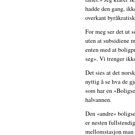
hadde den gang, ikke
overkant byråkratisk
For meg ser det ut s
uten at subsidiene m
enten med at boligpr
seg». Vi trenger ikke
Det sies at det nors
nyttig å se hva de g
som har en «Boligse
halvannen.
Den «andre» boligsek
er nesten fullstendi
mellomstasjon man m