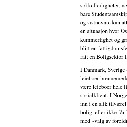
sokkelleiligheter, ne
bare Studentsamskip
og sistnevnte kan att
en situasjon hvor Os
kummerlighet og gråd
blitt en fattigdomsfe
fått en Boligsektor
I Danmark, Sverige o
leieboer brennemerke
være leieboer hele l
sosialklient. I Norg
inn i en slik tilvær
bolig, eller ikke få
med «valg av foreld