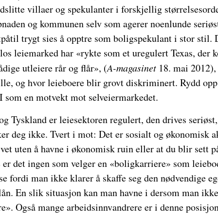
dslitte villaer og spekulanter i forskjellig størrelsesord
naden og kommunen selv som agerer noenlunde seriøst
påtil trygt sies å opptre som boligspekulant i stor stil.
los leiemarked har «rykte som et uregulert Texas, der k
ige utleiere rår og flår», (
A-magasinet
18. mai 2012), 
lle, og hvor leieboere blir grovt diskriminert. Rydd opp 
 II som en motvekt mot selveiermarkedet.
g Tyskland er leiesektoren regulert, den drives seriøst,
r deg ikke. Tvert i mot: Det er sosialt og økonomisk a
ivet uten å havne i økonomisk ruin eller at du blir sett 
e er det ingen som velger en «boligkarriere» som leiebo
else fordi man ikke klarer å skaffe seg den nødvendige e
r lån. En slik situasjon kan man havne i dersom man ikke
re». Også mange arbeidsinnvandrere er i denne posisjone