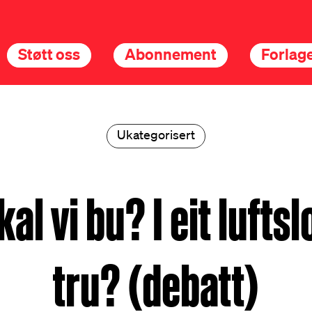
Støtt oss
Abonnement
Forlage
Ukategorisert
kal vi bu? I eit luftsl
tru? (debatt)