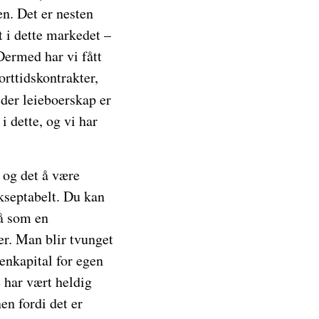
en. Det er nesten
 i dette markedet –
 Dermed har vi fått
orttidskontrakter,
der leieboerskap er
i dette, og vi har
 og det å være
kseptabelt. Du kan
på som en
er. Man blir tvunget
genkapital for egen
 har vært heldig
n fordi det er