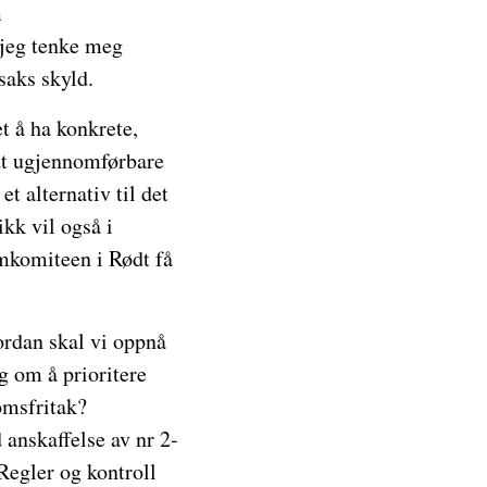
m
 jeg tenke meg
saks skyld.
t å ha konkrete,
ndt ugjennomførbare
t alternativ til det
kk vil også i
amkomiteen i Rødt få
rdan skal vi oppnå
g om å prioritere
omsfritak?
 anskaffelse av nr 2-
Regler og kontroll