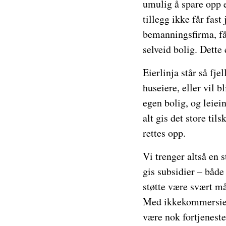
umulig å spare opp e
tillegg ikke får fas
bemanningsfirma, får
selveid bolig. Dette 
Eierlinja står så fje
huseiere, eller vil b
egen bolig, og leiei
alt gis det store ti
rettes opp.
Vi trenger altså en 
gis subsidier – både
støtte være svært må
Med ikkekommersiell
være nok fortjeneste 