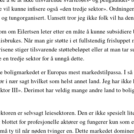
 vil kunne infisere også «den tredje sektor». Ordningen
 og tungorganisert. Uansett tror jeg ikke folk vil ha den
om om Eilertsen leter etter en måte å kunne subsidiere
isbrukes. Når man gir støtte i et fullstendig frisluppet
isene stiger tilsvarende støttebeløpet eller at man tar
 en tredje sektor for å unngå dette.
ke boligmarkedet er Europas mest markedstilpassa. I så f
jør i nær sagt hvilket som helst annet land. Jeg har ikk
ktor III». Derimot har veldig mange andre land to boli
toren er selvsagt leiesektoren. Den er ikke spesielt li
g blottet for profesjonelle aktører og fungerer kun som e
å ty til når nøden tvinger en. Dette markedet dominere