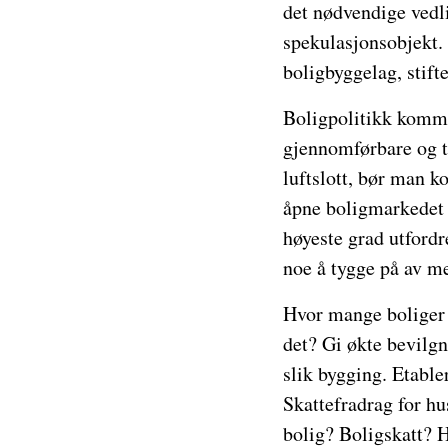
det nødvendige vedli
spekulasjonsobjekt.
boligbyggelag, stift
Boligpolitikk kommer
gjennomførbare og t
luftslott, bør man ko
åpne boligmarkedet s
høyeste grad utfordr
noe å tygge på av m
Hvor mange boliger 
det? Gi økte bevilgn
slik bygging. Etabl
Skattefradrag for hu
bolig? Boligskatt? H