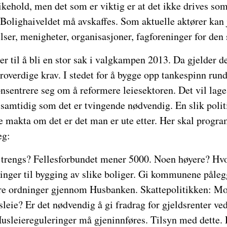
kehold, men det som er viktig er at det ikke drives so
 Bolighaiveldet må avskaffes. Som aktuelle aktører kan
elser, menigheter, organisasjoner, fagforeninger for den 
 til å bli en stor sak i valgkampen 2013. Da gjelder de
roverdige krav. I stedet for å bygge opp tankespinn ru
nsentrere seg om å reformere leiesektoren. Det vil lage e
amtidig som det er tvingende nødvendig. En slik politi
e makta om det er det man er ute etter. Her skal progr
eg:
trengs? Fellesforbundet mener 5000. Noen høyere? Hvo
inger til bygging av slike boliger. Gi kommunene påleg
ere ordninger gjennom Husbanken. Skattepolitikken: M
sleie? Er det nødvendig å gi fradrag for gjeldsrenter ved
usleiereguleringer må gjeninnføres. Tilsyn med dette. 