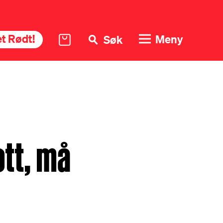
t Rødt!
Meny
Søk
ott, må