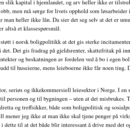
n slik kapital i hjemlandet, og arv heller ikke er tilstr
t jobb, men må sørge for livets opphold som løsarbeider i
 man heller ikke lån. Da sier det seg selv at det er umu
er altså et klassespørsmål.
llstøtt i norsk boligpolitikk at det gis sterke incitamente
li det. Det gis fradrag på gjeldsrenter, skattefritak på in
nntekter og beskatningen av fordelen ved å bo i egen boli
lskudd til huseierne, mens leieboerne ikke får noen ting
stor, seriøs og ikkekommersiell leiesektor i Norge. I en 
 til personen og til bygningen – uten at det misbrukes. T
lretta og treffsikker, både som boligpolitisk og sosialp
 mener jeg ikke at man ikke skal tjene penger på vir
i dette til at det både blir interessant å drive med det o