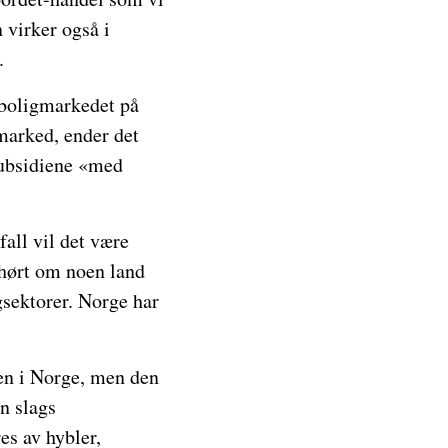
 virker også i
.
 boligmarkedet på
 marked, ender det
 subsidiene «med
all vil det være
e hørt om noen land
gsektorer. Norge har
ten i Norge, men den
n slags
s av hybler,