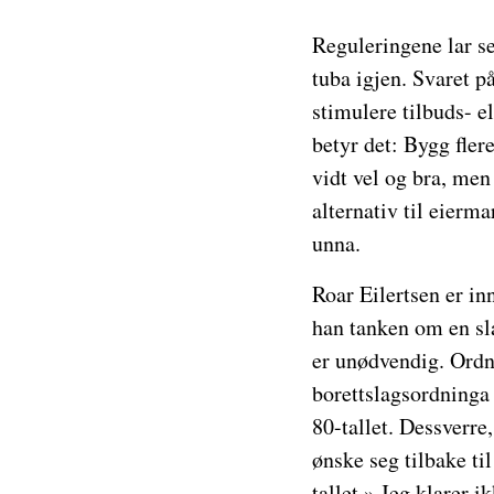
Reguleringene lar se
tuba igjen. Svaret p
stimulere tilbuds- e
betyr det: Bygg flere
vidt vel og bra, men 
alternativ til eierm
unna.
Roar Eilertsen er in
han tanken om en sla
er unødvendig. Ordn
borettslagsordninga 
80-tallet. Dessverre
ønske seg tilbake ti
tallet.» Jeg klarer 