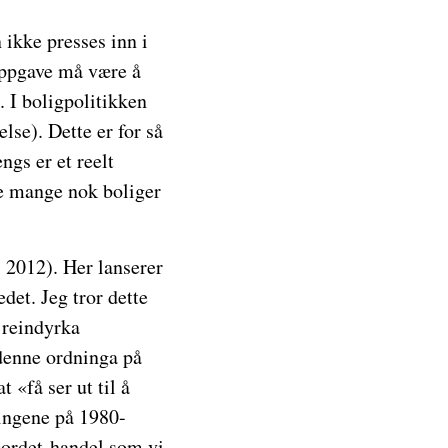
 ikke presses inn i
 oppgave må være å
. I boligpolitikken
else). Dette er for så
ngs er et reelt
de mange nok boliger
 2012). Her lanserer
det. Jeg tror dette
 reindyrka
 denne ordninga på
 «få ser ut til å
ringene på 1980-
 bordet-handel som vi