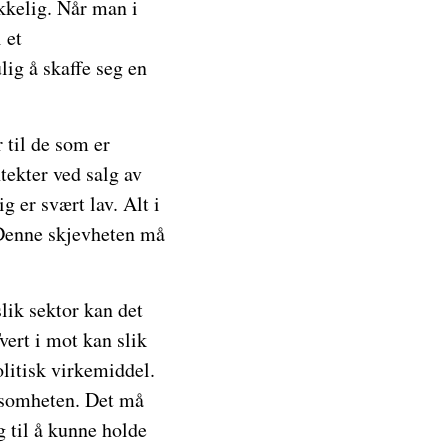
ekkelig. Når man i
 et
lig å skaffe seg en
r til de som er
ntekter ved salg av
g er svært lav. Alt i
. Denne skjevheten må
slik sektor kan det
vert i mot kan slik
olitisk virkemiddel.
ksomheten. Det må
g til å kunne holde