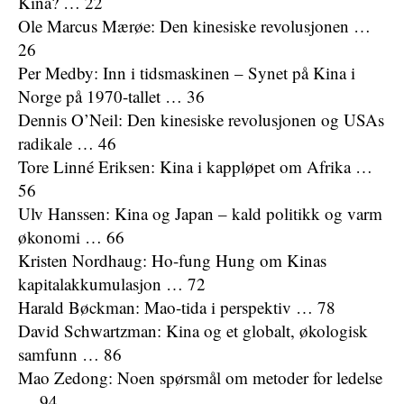
Kina? … 22
Ole Marcus Mærøe: Den kinesiske revolusjonen …
26
Per Medby: Inn i tidsmaskinen – Synet på Kina i
Norge på 1970-tallet … 36
Dennis O’Neil: Den kinesiske revolusjonen og USAs
radikale … 46
Tore Linné Eriksen: Kina i kappløpet om Afrika …
56
Ulv Hanssen: Kina og Japan – kald politikk og varm
økonomi … 66
Kristen Nordhaug: Ho-fung Hung om Kinas
kapitalakkumulasjon … 72
Harald Bøckman: Mao-tida i perspektiv … 78
David Schwartzman: Kina og et globalt, økologisk
samfunn … 86
Mao Zedong: Noen spørsmål om metoder for ledelse
… 94