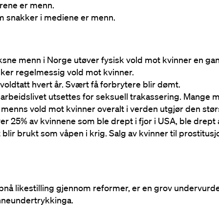
rene er menn.
m snakker i mediene er menn.
ne menn i Norge utøver fysisk vold mot kvinner en gang i 
ker regelmessig vold mot kvinner.
voldtatt hvert år. Svært få forbrytere blir dømt.
arbeidslivet utsettes for seksuell trakassering. Mange m
 menns vold mot kvinner overalt i verden utgjør den stø
er 25% av kvinnene som ble drept i fjor i USA, ble drept
blir brukt som våpen i krig. Salg av kvinner til prostitus
nå likestilling gjennom reformer, er en grov undervurde
nneundertrykkinga.