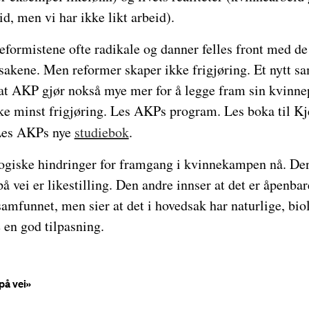
eid, men vi har ikke likt arbeid).
formistene ofte radikale og danner felles front med de
sakene. Men reformer skaper ikke frigjøring. Et nytt s
g at AKP gjør nokså mye mer for å legge fram sin kvinne
ke minst frigjøring. Les AKPs program. Les boka til Kj
es AKPs nye
studiebok
.
logiske hindringer for framgang i kvinnekampen nå. Den
 på vei er likestilling. Den andre innser at det er åpenb
mfunnet, men sier at det i hovedsak har naturlige, bio
e en god tilpasning.
 på vei»