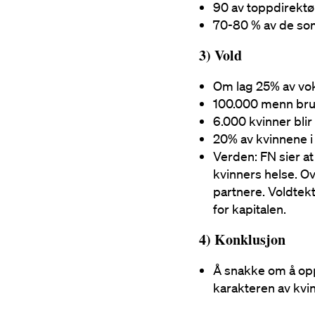
90 av toppdirektø
70-80 % av de so
3) Vold
Om lag 25% av voks
100.000 menn bru
6.000 kvinner blir 
20% av kvinnene i 
Verden: FN sier at
kvinners helse. Ov
partnere. Voldtekt 
for kapitalen.
4) Konklusjon
Å snakke om å opp
karakteren av kvi