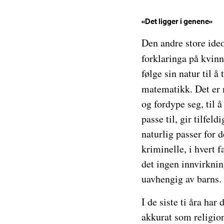
«Det ligger i genene»
Den andre store ide
forklaringa på kvin
følge sin natur til å
matematikk. Det e
og fordype seg, til 
passe til, gir tilfe
naturlig passer for 
kriminelle, i hvert 
det ingen innvirknin
uavhengig av barns. 
I de siste ti åra ha
akkurat som religion