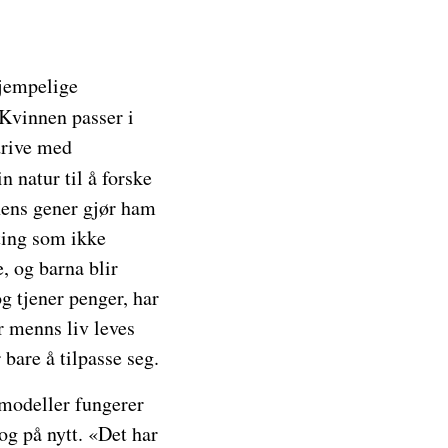
jempelige
 Kvinnen passer i
 drive med
n natur til å forske
nnens gener gjør ham
 ting som ikke
, og barna blir
g tjener penger, har
r menns liv leves
 bare å tilpasse seg.
smodeller fungerer
og på nytt. «Det har