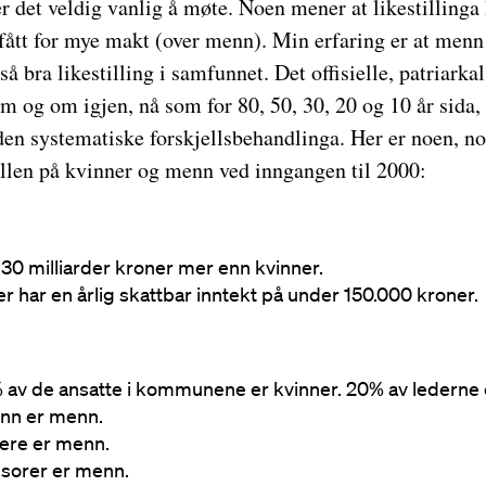
r det veldig vanlig å møte. Noen mener at likestillinga 
fått for mye makt (over menn). Min erfaring er at menn 
kså bra likestilling i samfunnet. Det offisielle, patriarkal
 og om igjen, nå som for 80, 50, 30, 20 og 10 år sida,
en systematiske forskjellsbehandlinga. Her er noen, nok
len på kvinner og menn ved inngangen til 2000:
130 milliarder kroner mer enn kvinner.
ner har en årlig skattbar inntekt på under 150.000 kroner.
av de ansatte i kommunene er kvinner. 20% av lederne e
enn er menn.
rere er menn.
ssorer er menn.