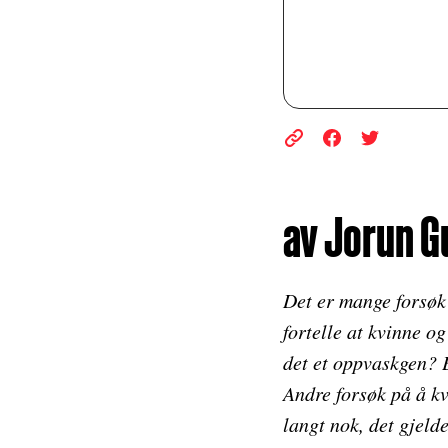
av Jorun G
Det er mange forsøk 
fortelle at kvinne o
det et oppvaskgen? 
Andre forsøk på å kv
langt nok, det gjeld