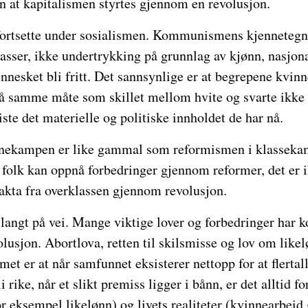
n at kapitalismen styrtes gjennom en revolusjon.
rtsette under sosialismen. Kommunismens kjennetegn d
lasser, ikke undertrykking på grunnlag av kjønn, nasjonal
ennesket bli fritt. Det sannsynlige er at begrepene kvin
på samme måte som skillet mellom hvite og svarte ikke 
ste det materielle og politiske innholdet de har nå.
nekampen er like gammal som reformismen i klassekam
t folk kan oppnå forbedringer gjennom reformer, det er 
akta fra overklassen gjennom revolusjon.
 langt på vei. Mange viktige lover og forbedringer har
usjon. Abortlova, retten til skilsmisse og lov om like
met er at når samfunnet eksisterer nettopp for at flertal
li rike, når et slikt premiss ligger i bånn, er det alltid 
or eksempel likelønn) og livets realiteter (kvinnearbeid 