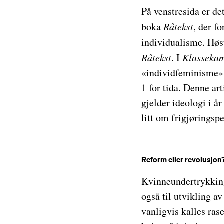
På venstresida er de
boka
Råtekst
, der f
individualisme. Høs
Råtekst
. I
Klasseka
«individfeminisme»
1 for tida. Denne ar
gjelder ideologi i å
litt om frigjøringsp
Reform eller revolusjon
Kvinneundertrykking
også til utvikling 
vanligvis kalles ras