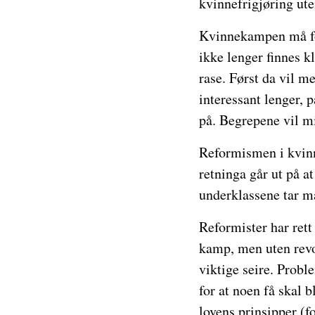
kvinnefrigjøring ute
Kvinnekampen må fo
ikke lenger finnes k
rase. Først da vil m
interessant lenger, 
på. Begrepene vil mi
Reformismen i kvin
retninga går ut på a
underklassene tar m
Reformister har rett
kamp, men uten revol
viktige seire. Proble
for at noen få skal b
lovens prinsipper (f