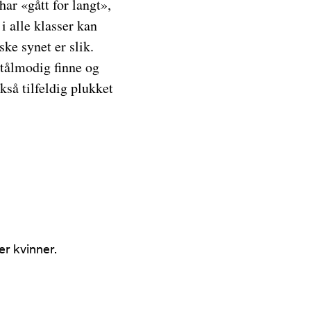
har «gått for langt»,
i alle klasser kan
ske synet er slik.
 tålmodig finne og
så tilfeldig plukket
r kvinner.