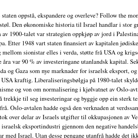
 staten oppstå, ekspandere og overleve? Follow the mon
tøl. Den økonomiske historia til Israel handlar i stor 
a av 1900-talet var strategien oppkjøp av jord i Palesti
opa. Etter 1948 vart staten finansiert av kapitalen jødis
mellom sionistar elles i verda, støtte frå USA og krigs
e åra var 90 % av investeringane utanlandsk kapital. Se
da og Gaza som nye marknader for israelsk eksport, og i
 USA kraftig. Liberaliseringsbølgja på 1980-talet skylde
sme og von om normalisering i kjølvatnet av Oslo-avt
l å trekkje til seg investeringar og byggje opp ein sterk 
anfrå. Oslo-avtalen hadde også den verknaden at verdss
ok over delar av Israels utgifter til okkupasjonen av V
 israelsk eksportindustri gjennom den negative handels
r med Israel. Utan desse pengane utanfrå hadde det ik