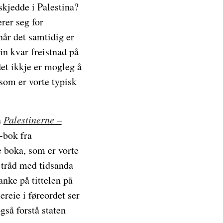
skjedde i Palestina?
rer seg for
 når det samtidig er
Ein kvar freistnad på
et ikkje er mogleg å
 som er vorte typisk
a
Palestinerne –
-bok fra
 boka, som er vorte
i tråd med tidsanda
anke på tittelen på
reie i føreordet ser
også forstå staten