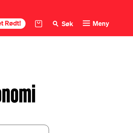
t Rødt!
Meny
Søk
konomi