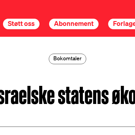
Støtt oss
Abonnement
Forlage
Bokomtaler
sraelske statens ø