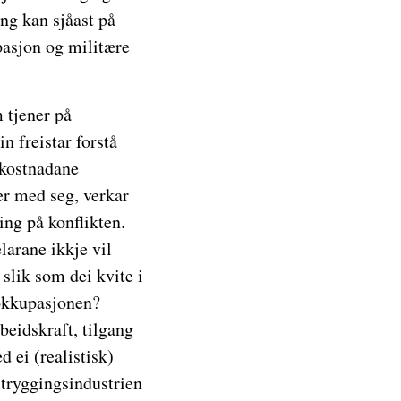
ing kan sjåast på
pasjon og militære
 tjener på
n freistar forstå
 kostnadane
er med seg, verkar
ing på konflikten.
elarane ikkje vil
 slik som dei kvite i
 okkupasjonen?
beidskraft, tilgang
d ei (realistisk)
tryggingsindustrien