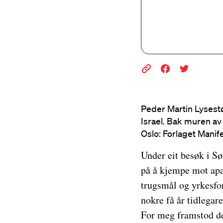
Peder Martin Lysestø
Israel. Bak muren a
Oslo: Forlaget Manife
Under eit besøk i Sø
på å kjempe mot apa
trugsmål og yrkesfo
nokre få år tidlegare
For meg framstod de