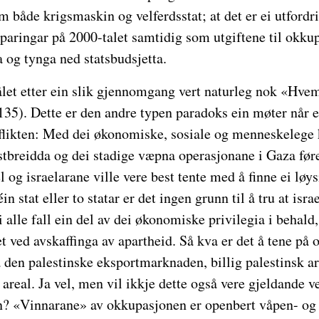
m både krigsmaskin og velferdsstat; at det er ei utfordr
sparingar på 2000-talet samtidig som utgiftene til okku
 og tynga ned statsbudsjetta.
et etter ein slik gjennomgang vert naturleg nok «Hvem
35). Dette er den andre typen paradoks ein møter når ei
nflikten: Med dei økonomiske, sosiale og menneskelege
tbreidda og dei stadige væpna operasjonane i Gaza før
l og israelarane ville vere best tente med å finne ei løys
in stat eller to statar er det ingen grunn til å tru at isra
 alle fall ein del av dei økonomiske privilegia i behald,
t ved avskaffinga av apartheid. Så kva er det å tene på
 den palestinske eksportmarknaden, billig palestinsk ar
areal. Ja vel, men vil ikkje dette også vere gjeldande ve
en? «Vinnarane» av okkupasjonen er openbert våpen- og 