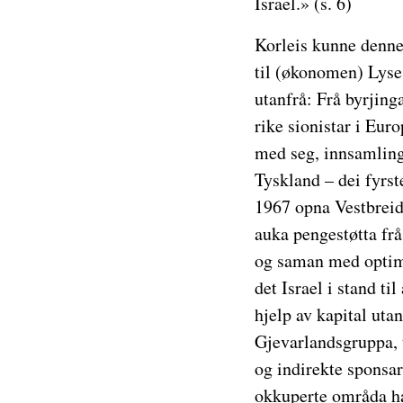
Israel.» (s. 6)
Korleis kunne denne
til (økonomen) Lyses
utanfrå: Frå byrjing
rike sionistar i Eur
med seg, innsamling 
Tyskland – dei fyrst
1967 opna Vestbreid
auka pengestøtta frå
og saman med optimi
det Israel i stand ti
hjelp av kapital ut
Gjevarlandsgruppa, t
og indirekte sponsar
okkuperte områda ha