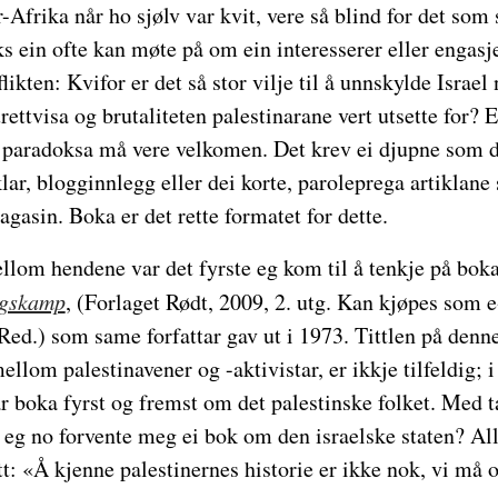
-Afrika når ho sjølv var kvit, vere så blind for det som 
s ein ofte kan møte på om ein interesserer eller engasje
likten: Kvifor er det så stor vilje til å unnskylde Israel
 urettvisa og brutaliteten palestinarane vert utsette for? 
e paradoksa må vere velkomen. Det krev ei djupne som d
lar, blogginnlegg eller dei korte, paroleprega artiklane
agasin. Boka er det rette formatet for dette.
llom hendene var det fyrste eg kom til å tenkje på bok
ingskamp
, (Forlaget Rødt, 2009, 2. utg. Kan kjøpes som e
d.) som same forfattar gav ut i 1973. Tittlen på denne
ellom palestinavener og -aktivistar, er ikkje tilfeldig; 
r boka fyrst og fremst om det palestinske folket. Med t
eg no forvente meg ei bok om den israelske staten? Alle
rett: «Å kjenne palestinernes historie er ikke nok, vi må 