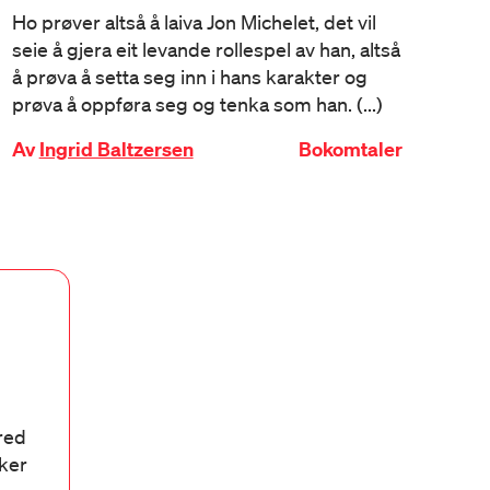
Ho prøver altså å laiva Jon Michelet, det vil
seie å gjera eit levande rollespel av han, altså
å prøva å setta seg inn i hans karakter og
prøva å oppføra seg og tenka som han. (...)
Av
Ingrid Baltzersen
Bokomtaler
bred
aker