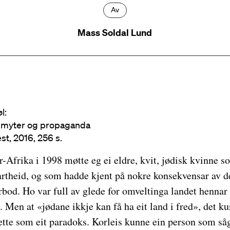
Av
Mass Soldal Lund
l:
v myter og propaganda
st, 2016, 256 s.
r-Afrika i 1998 møtte eg ei eldre, kvit, jødisk kvinne
rtheid, og som hadde kjent på nokre konsekvensar av de
rbod. Ho var full av glede for omveltinga landet henna
. Men at «jødane ikkje kan få ha eit land i fred», det ku
tte som eit paradoks. Korleis kunne ein person som s