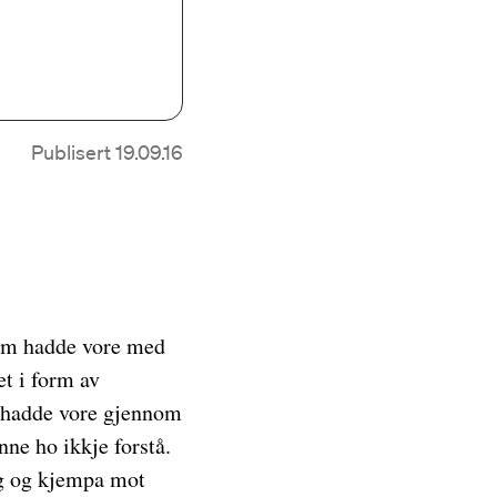
Publisert 19.09.16
 som hadde vore med
t i form av
r hadde vore gjennom
nne ho ikkje forstå.
åg og kjempa mot