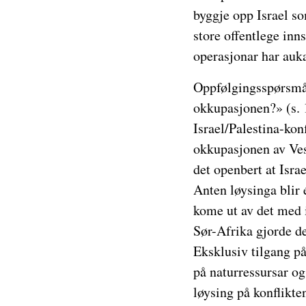
byggje opp Israel so
store offentlege inn
operasjonar har auka
Oppfølgingsspørsmål
okkupasjonen?» (s. 1
Israel/Palestina-ko
okkupasjonen av Ves
det openbert at Israe
Anten løysinga blir é
kome ut av det med i
Sør-Afrika gjorde de
Eksklusiv tilgang på
på naturressursar og 
løysing på konflikt