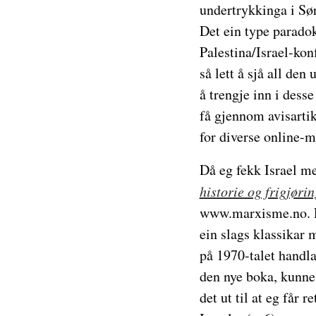
undertrykkinga i Sør
Det ein type paradok
Palestina/Israel-konf
så lett å sjå all den
å trengje inn i dess
få gjennom avisartik
for diverse online-m
Då eg fekk Israel me
historie og frigjør
www.marxisme.no. Re
ein slags klassikar m
på 1970-talet handla
den nye boka, kunne 
det ut til at eg får 