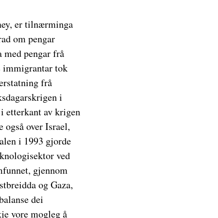
ey, er tilnærminga
grad om pengar
na med pengar frå
ke immigrantar tok
erstatning frå
ksdagarskrigen i
 etterkant av krigen
 også over Israel,
alen i 1993 gjorde
teknologisektor ved
amfunnet, gjennom
estbreidda og Gaza,
balanse dei
kje vore mogleg å