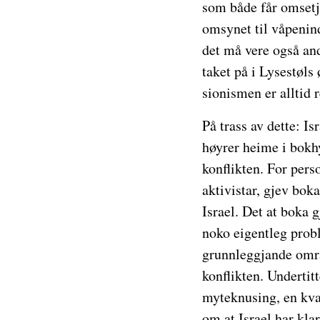
som både får omsetji
omsynet til våpenind
det må vere også and
taket på i Lysestøls 
sionismen er alltid 
På trass av dette: Is
høyrer heime i bokhy
konflikten. For pers
aktivistar, gjev bok
Israel. Det at boka 
noko eigentleg probl
grunnleggjande områ
konflikten. Underti
myteknusing, en kva 
om at Israel har kla