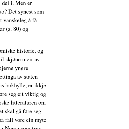
 dei i. Men er
 quo? Det synest som
t vanskeleg å få
ar (s. 80) og
nomiske historie, og
vil skjøne meir av
 gjerne yngre
ettinga av staten
ns bokhylle, er ikkje
re seg eit viktig og
ske litteraturen om
t skal gå føre seg
å fall vore ein myte
n i Noreg som trur