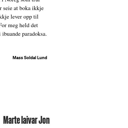
r seie at boka ikkje
ikkje lever opp til
 For meg held det
ei ibuande paradoksa.
Mass Soldal Lund
Marte laivar Jon