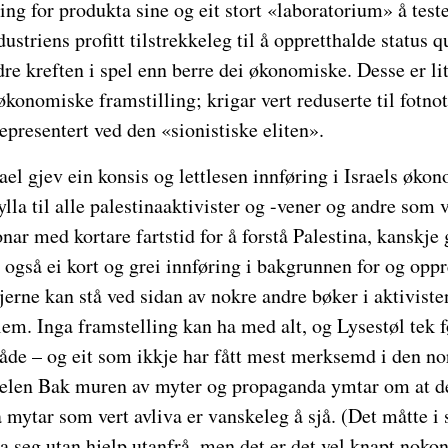
ng for produkta sine og eit stort «laboratorium» å teste
ustriens profitt tilstrekkeleg til å oppretthalde status
re kreften i spel enn berre dei økonomiske. Desse er lit
økonomiske framstilling; krigar vert reduserte til fotnot
representert ved den «sionistiske eliten».
rael gjev ein konsis og lettlesen innføring i Israels øko
lla til alle palestinaaktivister og -vener og andre som 
onar med kortare fartstid for å forstå Palestina, kanskje
a også ei kort og grei innføring i bakgrunnen for og oppr
gjerne kan stå ved sidan av nokre andre bøker i aktiviste
em. Inga framstelling kan ha med alt, og Lysestøl tek fø
de – og eit som ikkje har fått mest merksemd i den nor
ttelen Bak muren av myter og propaganda ymtar om at de
mytar som vert avliva er vanskeleg å sjå. (Det måtte i s
ra seg utan hjelp utanfrå, men det er det vel knapt noko