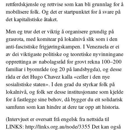
rettferdskjensle og rettvise som kan bli grunnlag for å
mobilisere folk. Og det er startpunktet for å svare på
det kapitalistiske åtaket.
Men eg trur det er viktig å organisere grundig på
grasrota, med komitear på lokalnivå slik som i den
anti-fascistiske frigjøringskampen. I Venezuela er ei
av dei viktigaste politiske og teoretiske nyvinningane
opprettinga av nabolagsråd for grovt rekna 100–200
familiar i byområde (og 20 på landsbygda), og desse
råda er det Hugo Chavez kalla «celler i den nye
sosialistiske staten». I den grad du styrkar folk på
lokalnivå, og folk ser desse institusjonane som kjelde
for å fastlegge sine behov, då bygger du eit solidarisk
samfunn som kan hindre at dere tar opp att historia.
(Intervjuet er oversatt frå engelsk fra nettsida til
LINKS: http://links.org.au/node/3355 Det kan også