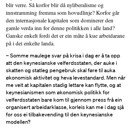
blir verre. Så korfor blir då nyliberalisme og
innstramming fremma som hovudlinje? Korfor går
den internasjonale kapitalen som dominerer den
gamle verda inn for denne politikken i alle land?
Ganske enkelt fordi det er ein måte å kue arbeidarane
på i dei enkelte landa.
– Somme maulege svar på krisa i dag er å ta opp
att den keynesianske velferdsstaten, der auke i
skatten og statleg pengebruk skal føre til auka
økonomisk aktivitet og heva levestandard. Men når
me veit at kapitalen stadig lettare kan flytte, og at
keynesianismen som økonomisk politikk for
velferdsstaten bare kom til gjennom press frå ein
organisert arbeidarklasse, korleis kan me i dag sjå
for oss ei tilbakevending til den keynesianske
modellen?