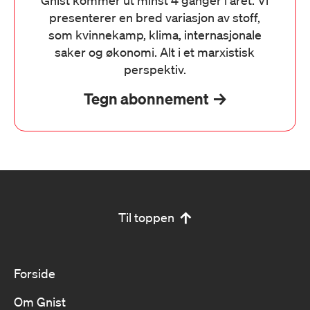
Gnist kommer ut minst 4 ganger i året. Vi
presenterer en bred variasjon av stoff,
som kvinnekamp, klima, internasjonale
saker og økonomi. Alt i et marxistisk
perspektiv.
Tegn abonnement
Til toppen
Forside
Om Gnist