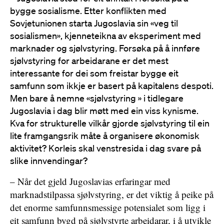
bygge sosialisme. Etter konflikten med
Sovjetunionen starta Jugoslavia sin «veg til
sosialismen», kjenneteikna av eksperiment med
marknader og sjølvstyring. Forsøka på å innføre
sjølvstyring for arbeidarane er det mest
interessante for dei som freistar bygge eit
samfunn som ikkje er basert på kapitalens despoti.
Men bare å nemne «sjølvstyring » i tidlegare
Jugoslavia i dag blir møtt med ein viss kynisme.
Kva for strukturelle vilkår gjorde sjølvstyring til ein
lite framgangsrik måte å organisere økonomisk
aktivitet? Korleis skal venstresida i dag svare på
slike innvendingar?
– Når det gjeld Jugoslavias erfaringar med
marknadstilpassa sjølvstyring, er det viktig å peike på
det enorme samfunnsmessige potensialet som ligg i
eit samfunn bygd på sjølvstyrte arbeidarar, i å utvikle