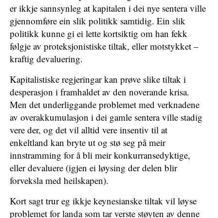
er ikkje sannsynleg at kapitalen i dei nye sentera ville
gjennomføre ein slik politikk samtidig. Ein slik
politikk kunne gi ei lette kortsiktig om han fekk
følgje av proteksjonistiske tiltak, eller motstykket –
kraftig devaluering.
Kapitalistiske regjeringar kan prøve slike tiltak i
desperasjon i framhaldet av den noverande krisa.
Men det underliggande problemet med verknadene
av overakkumulasjon i dei gamle sentera ville stadig
vere der, og det vil alltid vere insentiv til at
enkeltland kan bryte ut og stø seg på meir
innstramming for å bli meir konkurransedyktige,
eller devaluere (igjen ei løysing der delen blir
forveksla med heilskapen).
Kort sagt trur eg ikkje keynesianske tiltak vil løyse
problemet for landa som tar verste støyten av denne