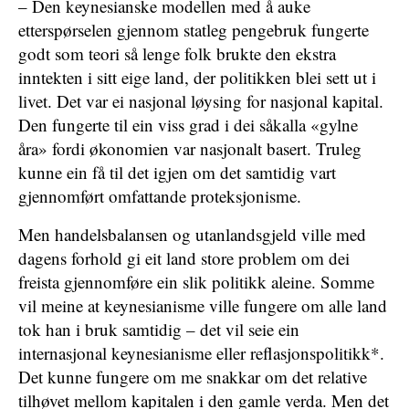
– Den keynesianske modellen med å auke
etterspørselen gjennom statleg pengebruk fungerte
godt som teori så lenge folk brukte den ekstra
inntekten i sitt eige land, der politikken blei sett ut i
livet. Det var ei nasjonal løysing for nasjonal kapital.
Den fungerte til ein viss grad i dei såkalla «gylne
åra» fordi økonomien var nasjonalt basert. Truleg
kunne ein få til det igjen om det samtidig vart
gjennomført omfattande proteksjonisme.
Men handelsbalansen og utanlandsgjeld ville med
dagens forhold gi eit land store problem om dei
freista gjennomføre ein slik politikk aleine. Somme
vil meine at keynesianisme ville fungere om alle land
tok han i bruk samtidig – det vil seie ein
internasjonal keynesianisme eller reflasjonspolitikk*.
Det kunne fungere om me snakkar om det relative
tilhøvet mellom kapitalen i den gamle verda. Men det