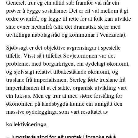
Generelt trur eg ein alltid står framfor val når ein
prøver å bygge sosialisme: Det er eit val mellom å gi
ordre ovanfrå, og legge til rette for at folk kan utvikle
sine evner nedanfrå (slik det dramatisk skjer med
utviklinga nabolagsråd og kommunar i Venezuela).
Sjølvsagt er det objektive avgrensingar i spesielle
tilfelle. Visst så i tilfellet Sovjetunionen var det
problemet med borgarkrigen, ein øydelagt økonomi,
og sjølvsagt relativt tilbakeståande økonomi, og
truslane frå imperialismen. Særleg førte truslane frå
imperialismen til at ei sakte, organisk utvikling vart
ein luksus. Men eg trur at med større forståing for
økonomien på landsbygda kunne ein unngått den
massive øydelegginga som vart resultatet av
kollektiviseringa.
– Jugoslavia stod for eit unntak i forsøka på å