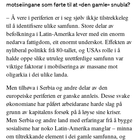
motseiingane som førte til at «den gamle» snubla?
– Å vere i periferien er i seg sjølv ikkje tilstrekkeleg
til å identifisere ulike samfunn. Store delar av
befolkninga i Latin-Amerika lever med ein enorm
nedarva fattigdom, eit enormt underskot. Effekten av
nyliberal politikk frå 80-tallet, og USAs rolle i å
halde oppe slike utruleg urettferdige samfunn var
viktige faktorar i mobilseringa av massane mot
oligarkia i dei ulike landa.
Men tilhøva i Serbia og andre delar av den
europeiske periferien er ganske annleis. Desse svake
økonomiane har påført arbeidarane harde slag på
grunn av kapitalens forsøk på å løyse sine kriser.
Men Serbia og andre land med erfaringar frå å bygge
sosialisme har noko Latin-Amerika manglar – minna
om tiltrekkande element i dei gamle samfunna, og