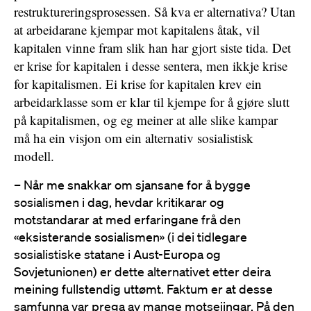
restruktureringsprosessen. Så kva er alternativa? Utan
at arbeidarane kjempar mot kapitalens åtak, vil
kapitalen vinne fram slik han har gjort siste tida. Det
er krise for kapitalen i desse sentera, men ikkje krise
for kapitalismen. Ei krise for kapitalen krev ein
arbeidarklasse som er klar til kjempe for å gjøre slutt
på kapitalismen, og eg meiner at alle slike kampar
må ha ein visjon om ein alternativ sosialistisk
modell.
– Når me snakkar om sjansane for å bygge
sosialismen i dag, hevdar kritikarar og
motstandarar at med erfaringane frå den
«eksisterande sosialismen» (i dei tidlegare
sosialistiske statane i Aust-Europa og
Sovjetunionen) er dette alternativet etter deira
meining fullstendig uttømt. Faktum er at desse
samfunna var prega av mange motseiingar. På den