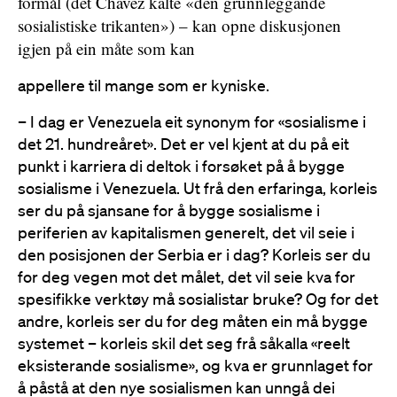
formål (det Chavez kalte «den grunnleggande
sosialistiske trikanten») – kan opne diskusjonen
igjen på ein måte som kan
appellere til mange som er kyniske.
– I dag er Venezuela eit synonym for «sosialisme i
det 21. hundreåret». Det er vel kjent at du på eit
punkt i karriera di deltok i forsøket på å bygge
sosialisme i Venezuela. Ut frå den erfaringa, korleis
ser du på sjansane for å bygge sosialisme i
periferien av kapitalismen generelt, det vil seie i
den posisjonen der Serbia er i dag? Korleis ser du
for deg vegen mot det målet, det vil seie kva for
spesifikke verktøy må sosialistar bruke? Og for det
andre, korleis ser du for deg måten ein må bygge
systemet – korleis skil det seg frå såkalla «reelt
eksisterande sosialisme», og kva er grunnlaget for
å påstå at den nye sosialismen kan unngå dei