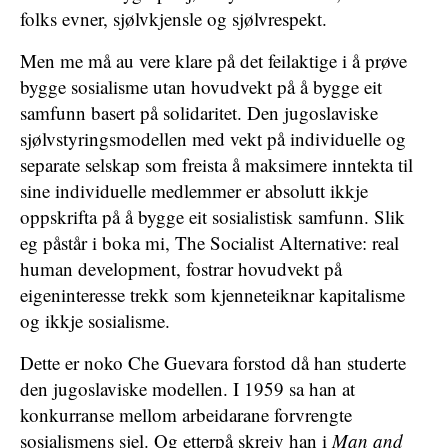
folks evner, sjølvkjensle og sjølvrespekt.
Men me må au vere klare på det feilaktige i å prøve
bygge sosialisme utan hovudvekt på å bygge eit
samfunn basert på solidaritet. Den jugoslaviske
sjølvstyringsmodellen med vekt på individuelle og
separate selskap som freista å maksimere inntekta til
sine individuelle medlemmer er absolutt ikkje
oppskrifta på å bygge eit sosialistisk samfunn. Slik
eg påstår i boka mi, The Socialist Alternative: real
human development, fostrar hovudvekt på
eigeninteresse trekk som kjenneteiknar kapitalisme
og ikkje sosialisme.
Dette er noko Che Guevara forstod då han studerte
den jugoslaviske modellen. I 1959 sa han at
konkurranse mellom arbeidarane forvrengte
sosialismens sjel. Og etterpå skreiv han i
Man and