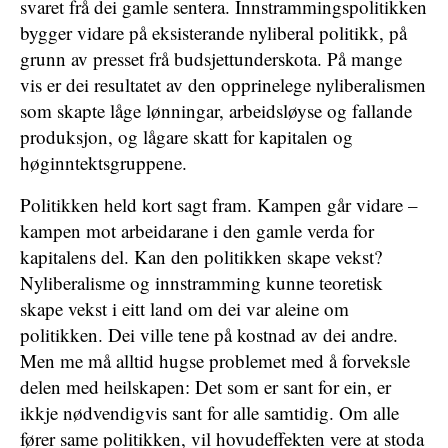
svaret frå dei gamle sentera. Innstrammingspolitikken
bygger vidare på eksisterande nyliberal politikk, på
grunn av presset frå budsjettunderskota. På mange
vis er dei resultatet av den opprinelege nyliberalismen
som skapte låge lønningar, arbeidsløyse og fallande
produksjon, og lågare skatt for kapitalen og
høginntektsgruppene.
Politikken held kort sagt fram. Kampen går vidare –
kampen mot arbeidarane i den gamle verda for
kapitalens del. Kan den politikken skape vekst?
Nyliberalisme og innstramming kunne teoretisk
skape vekst i eitt land om dei var aleine om
politikken. Dei ville tene på kostnad av dei andre.
Men me må alltid hugse problemet med å forveksle
delen med heilskapen: Det som er sant for ein, er
ikkje nødvendigvis sant for alle samtidig. Om alle
fører same politikken, vil hovudeffekten vere at stoda