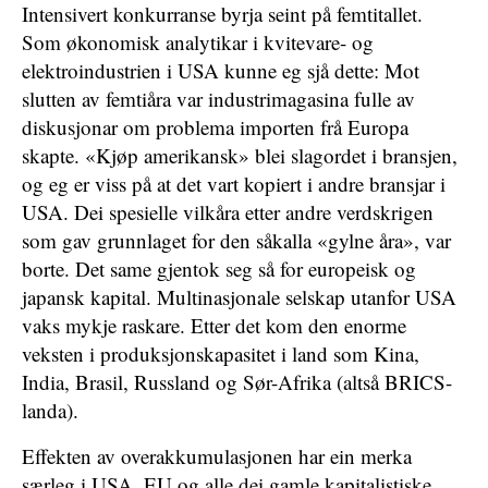
Intensivert konkurranse byrja seint på femtitallet.
Som økonomisk analytikar i kvitevare- og
elektroindustrien i USA kunne eg sjå dette: Mot
slutten av femtiåra var industrimagasina fulle av
diskusjonar om problema importen frå Europa
skapte. «Kjøp amerikansk» blei slagordet i bransjen,
og eg er viss på at det vart kopiert i andre bransjar i
USA. Dei spesielle vilkåra etter andre verdskrigen
som gav grunnlaget for den såkalla «gylne åra», var
borte. Det same gjentok seg så for europeisk og
japansk kapital. Multinasjonale selskap utanfor USA
vaks mykje raskare. Etter det kom den enorme
veksten i produksjonskapasitet i land som Kina,
India, Brasil, Russland og Sør-Afrika (altså BRICS-
landa).
Effekten av overakkumulasjonen har ein merka
særleg i USA, EU og alle dei gamle kapitalistiske