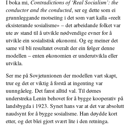
I boka mi,
Contradictions of ‘Real Socialism’: the
conductor and the conducted
, ser eg dette som ei
grunnleggande motseiing i det som vart kalla «reelt
eksisterande sosialisme» – det arbeidande folket var
ute av stand til å utvikle nødvendige evner for å
utvikle ein sosialistisk økonomi. Og eg meiner det
same vil bli resultatet overalt der ein følger denne
modellen – enten økonomien er underutvikla eller
utvikla.
Ser me på Sovjetunionen der modellen vart skapt,
trur eg det er viktig å forstå at ingenting var
uunngåeleg. Det fanst alltid val. Til dømes
understreka Lenin behovet for å bygge kooperativ på
landsbygda i 1923. Synet hans var at det var absolutt
naudsynt for å bygge sosialisme. Han døydde kort
etter, og det blei gjort svært lite i den retninga.