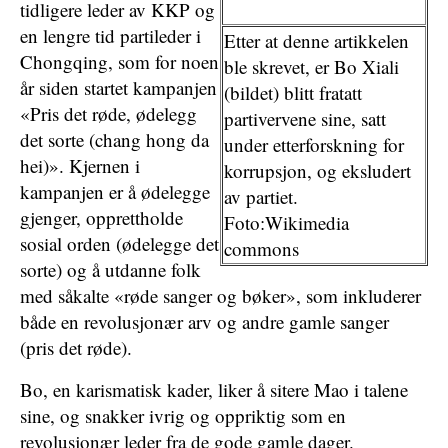
tidligere leder av KKP og
en lengre tid partileder i
Etter at denne artikkelen
Chongqing, som for noen
ble skrevet, er Bo Xiali
år siden startet kampanjen
(bildet) blitt fratatt
«Pris det røde, ødelegg
partivervene sine, satt
det sorte (chang hong da
under etterforskning for
hei)». Kjernen i
korrupsjon, og eksludert
kampanjen er å ødelegge
av partiet.
gjenger, opprettholde
Foto:Wikimedia
sosial orden (ødelegge det
commons
sorte) og å utdanne folk
med såkalte «røde sanger og bøker», som inkluderer
både en revolusjonær arv og andre gamle sanger
(pris det røde).
Bo, en karismatisk kader, liker å sitere Mao i talene
sine, og snakker ivrig og oppriktig som en
revolusjonær leder fra de gode gamle dager.