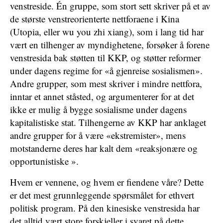
venstreside. Én gruppe, som stort sett skriver på et av
de største venstreorienterte nettforaene i Kina
(Utopia, eller wu you zhi xiang), som i lang tid har
vært en tilhenger av myndighetene, forsøker å forene
venstresida bak støtten til KKP, og støtter reformer
under dagens regime for «å gjenreise sosialismen».
Andre grupper, som mest skriver i mindre nettfora,
inntar et annet ståsted, og argumenterer for at det
ikke er mulig å bygge sosialisme under dagens
kapitalistiske stat. Tilhengerne av KKP har anklaget
andre grupper for å være «ekstremister», mens
motstanderne deres har kalt dem «reaksjonære og
opportunistiske ».
Hvem er vennene, og hvem er fiendene våre? Dette
er det mest grunnleggende spørsmålet for ethvert
politisk program. På den kinesiske venstresida har
det alltid vært store forskjeller i svaret på dette