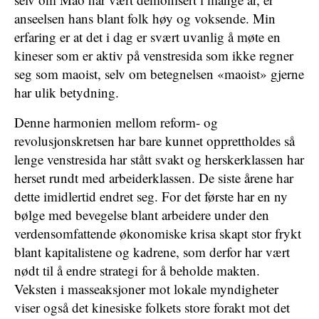
anseelsen hans blant folk høy og voksende. Min
erfaring er at det i dag er svært uvanlig å møte en
kineser som er aktiv på venstresida som ikke regner
seg som maoist, selv om betegnelsen «maoist» gjerne
har ulik betydning.
Denne harmonien mellom reform- og
revolusjonskretsen har bare kunnet opprettholdes så
lenge venstresida har stått svakt og herskerklassen har
herset rundt med arbeiderklassen. De siste årene har
dette imidlertid endret seg. For det første har en ny
bølge med bevegelse blant arbeidere under den
verdensomfattende økonomiske krisa skapt stor frykt
blant kapitalistene og kadrene, som derfor har vært
nødt til å endre strategi for å beholde makten.
Veksten i masseaksjoner mot lokale myndigheter
viser også det kinesiske folkets store forakt mot det