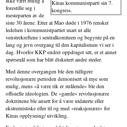
ikke vært mulig å
Kinas kommunistparti sin 7.
forestille seg i
kongress.
mesteparten av de
siste 30 årene. Etter at Mao døde i 1976 rensket
ledelsen i kommunistpartiet snart ut alle
venstrekreftene i sentralkomiteen og begynte på en
lang og jevn overgang til den kapitalismen vi ser i
dag. Hvorfor KKP endret oppdraget sitt, er et annet
spørsmål som har blitt diskutert andre steder.
Med denne overgangen ble den tidligere
revolusjonære perioden demonisert så mye som
mulig, mens «å være rik er strålende» ble den
offisielle ideologien. De «gamle» revolusjonære
doktrinene ble ansett for å være utdaterte eller
ekstremistiske eller til og med «reaksjonære» for
Kinas opplysning/ utvikling.