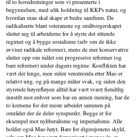
til to hovedretninger som vi presenterte i
begynnelsen, med ulik holdning til KKPs natur, og
hvordan man skal skape et bedre samfunn. De
radikaliserte blant veteranene og småborgerskapet
sluttet seg til arbeiderne for å styrte det sittende
regimet og å bygge sosialisme (selv om de ikke
avviser radikale reformer), mens de mer konservative
slutter opp om målet om progressive reformer (og
bare reformer) under dagens regime. Konflikten har
vært der lenge, men siden venstresida etter Mao er
relativt ung, og på mange måter svak, og siden den
styrende høyrefløyen alltid har vært svært fiendtlig
innstilt mot enhver som har en annen mening, har de
to kretsene for det meste arbeidet sammen på
områder der de deler synspunkt. Begge er for
eksempel mot nyliberalisme og imperialisme. Alle
holder også Mao høyt. Bare for digresjonens skyld,
selv om Mao har vært demonisert i mange år, er