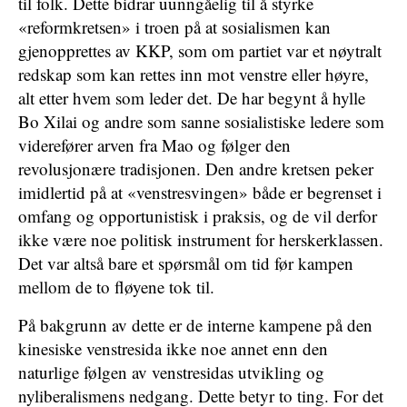
til folk. Dette bidrar uunngåelig til å styrke
«reformkretsen» i troen på at sosialismen kan
gjenopprettes av KKP, som om partiet var et nøytralt
redskap som kan rettes inn mot venstre eller høyre,
alt etter hvem som leder det. De har begynt å hylle
Bo Xilai og andre som sanne sosialistiske ledere som
viderefører arven fra Mao og følger den
revolusjonære tradisjonen. Den andre kretsen peker
imidlertid på at «venstresvingen» både er begrenset i
omfang og opportunistisk i praksis, og de vil derfor
ikke være noe politisk instrument for herskerklassen.
Det var altså bare et spørsmål om tid før kampen
mellom de to fløyene tok til.
På bakgrunn av dette er de interne kampene på den
kinesiske venstresida ikke noe annet enn den
naturlige følgen av venstresidas utvikling og
nyliberalismens nedgang. Dette betyr to ting. For det