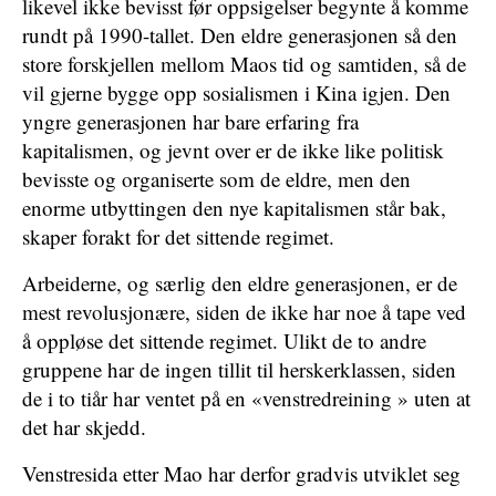
likevel ikke bevisst før oppsigelser begynte å komme
rundt på 1990-tallet. Den eldre generasjonen så den
store forskjellen mellom Maos tid og samtiden, så de
vil gjerne bygge opp sosialismen i Kina igjen. Den
yngre generasjonen har bare erfaring fra
kapitalismen, og jevnt over er de ikke like politisk
bevisste og organiserte som de eldre, men den
enorme utbyttingen den nye kapitalismen står bak,
skaper forakt for det sittende regimet.
Arbeiderne, og særlig den eldre generasjonen, er de
mest revolusjonære, siden de ikke har noe å tape ved
å oppløse det sittende regimet. Ulikt de to andre
gruppene har de ingen tillit til herskerklassen, siden
de i to tiår har ventet på en «venstredreining » uten at
det har skjedd.
Venstresida etter Mao har derfor gradvis utviklet seg