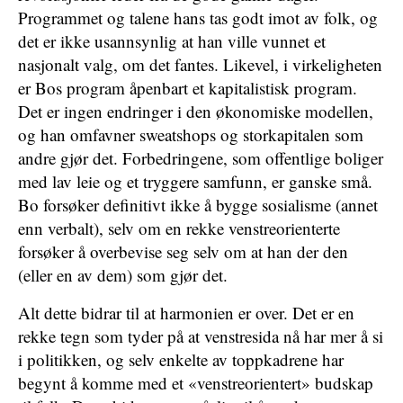
Programmet og talene hans tas godt imot av folk, og
det er ikke usannsynlig at han ville vunnet et
nasjonalt valg, om det fantes. Likevel, i virkeligheten
er Bos program åpenbart et kapitalistisk program.
Det er ingen endringer i den økonomiske modellen,
og han omfavner sweatshops og storkapitalen som
andre gjør det. Forbedringene, som offentlige boliger
med lav leie og et tryggere samfunn, er ganske små.
Bo forsøker definitivt ikke å bygge sosialisme (annet
enn verbalt), selv om en rekke venstreorienterte
forsøker å overbevise seg selv om at han der den
(eller en av dem) som gjør det.
Alt dette bidrar til at harmonien er over. Det er en
rekke tegn som tyder på at venstresida nå har mer å si
i politikken, og selv enkelte av toppkadrene har
begynt å komme med et «venstreorientert» budskap