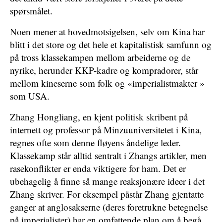
spørsmålet.
Noen mener at hovedmotsigelsen, selv om Kina har
blitt i det store og det hele et kapitalistisk samfunn og
på tross klassekampen mellom arbeiderne og de
nyrike, herunder KKP-kadre og kompradorer, står
mellom kineserne som folk og «imperialistmakter »
som USA.
Zhang Hongliang, en kjent politisk skribent på
internett og professor på Minzuuniversitetet i Kina,
regnes ofte som denne fløyens åndelige leder.
Klassekamp står alltid sentralt i Zhangs artikler, men
rasekonflikter er enda viktigere for ham. Det er
ubehagelig å finne så mange reaksjonære ideer i det
Zhang skriver. For eksempel påstår Zhang gjentatte
ganger at anglosakserne (deres foretrukne betegnelse
på imperialister) har en omfattende plan om å begå