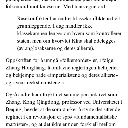
folkemord mot kineserne. Med hans egne ord:
Rasekonflikter har endret klassekonfliktene helt
grunnleggende. I dag handler ikke
klassekampen lenger om hvem som kontrollerer
staten, men om hvorvidt Kina skal ødelegges
(av anglosakserne og deres allierte).
Oppskriften for å unngå «folkemordet» er, i følge
Zhang Hongliang, å omfavne regjeringen helhjertet
og bekjempe både «imperialistene og deres allierte»
og «venstreekstremistene ».
Også andre har uttrykt det samme perspektivet som
Zhang. Kong Qingdong, professor ved Universitetet i
Beijing, hevdet at de som ønsker å styrte det sittende
regimet i en revolusjon er sprø «fundamentalistiske
marxister», og at det ikke er noen forskjell mellom