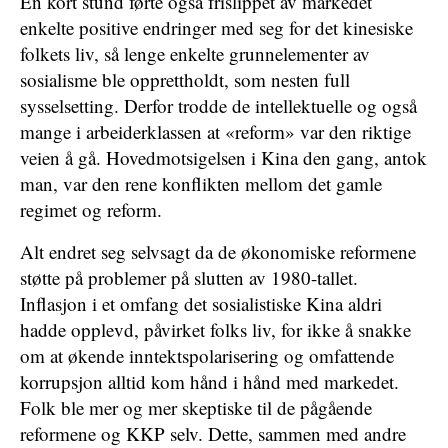
En kort stund førte også frislippet av markedet
enkelte positive endringer med seg for det kinesiske
folkets liv, så lenge enkelte grunnelementer av
sosialisme ble opprettholdt, som nesten full
sysselsetting. Derfor trodde de intellektuelle og også
mange i arbeiderklassen at «reform» var den riktige
veien å gå. Hovedmotsigelsen i Kina den gang, antok
man, var den rene konflikten mellom det gamle
regimet og reform.
Alt endret seg selvsagt da de økonomiske reformene
støtte på problemer på slutten av 1980-tallet.
Inflasjon i et omfang det sosialistiske Kina aldri
hadde opplevd, påvirket folks liv, for ikke å snakke
om at økende inntektspolarisering og omfattende
korrupsjon alltid kom hånd i hånd med markedet.
Folk ble mer og mer skeptiske til de pågående
reformene og KKP selv. Dette, sammen med andre