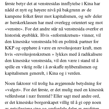
første betyr det at venstresidas innflytelse i Kina har
nådd et nytt og høyere nivå på bakgrunn av de
kampene folket fører mot kapitalismen, og selv deler
av herskerklassen har med overlegg orientert seg mot
«venstre». For det andre står nå venstresida overfor et
historisk øyeblikk. Hvis «reformkretsen» vinner, vil
den kinesiske venstresida bli en politisk partner for
KKP og opphøre å være en revolusjonær kraft, men
hvis «revolusjonskretsen » lykkes med å radikalisere
den kinesiske venstresida, vil den være i stand til å
spille en viktig rolle i å avskaffe nyliberalismen og
kapitalismen generelt, i Kina og i verden.
Noen faktorer vil trolig ha avgjørende betydning for
«valget». For det første, er det mulig med en kinesisk
velferdsstat i nær fremtid? Eller sagt med andre ord,
er det kinesiske borgerskapet villig til å gi opp noen
av privilegiene sine og omfordele deler av profitten