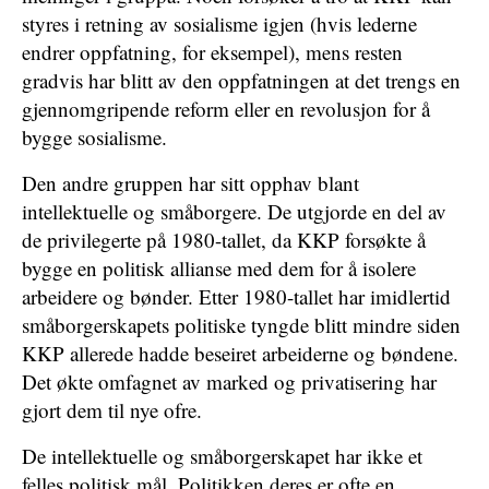
styres i retning av sosialisme igjen (hvis lederne
endrer oppfatning, for eksempel), mens resten
gradvis har blitt av den oppfatningen at det trengs en
gjennomgripende reform eller en revolusjon for å
bygge sosialisme.
Den andre gruppen har sitt opphav blant
intellektuelle og småborgere. De utgjorde en del av
de privilegerte på 1980-tallet, da KKP forsøkte å
bygge en politisk allianse med dem for å isolere
arbeidere og bønder. Etter 1980-tallet har imidlertid
småborgerskapets politiske tyngde blitt mindre siden
KKP allerede hadde beseiret arbeiderne og bøndene.
Det økte omfagnet av marked og privatisering har
gjort dem til nye ofre.
De intellektuelle og småborgerskapet har ikke et
felles politisk mål. Politikken deres er ofte en