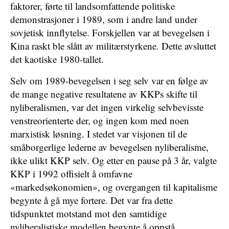
faktorer, førte til landsomfattende politiske
demonstrasjoner i 1989, som i andre land under
sovjetisk innflytelse. Forskjellen var at bevegelsen i
Kina raskt ble slått av militærstyrkene. Dette avsluttet
det kaotiske 1980-tallet.
Selv om 1989-bevegelsen i seg selv var en følge av
de mange negative resultatene av KKPs skifte til
nyliberalismen, var det ingen virkelig selvbevisste
venstreorienterte der, og ingen kom med noen
marxistisk løsning. I stedet var visjonen til de
småborgerlige lederne av bevegelsen nyliberalisme,
ikke ulikt KKP selv. Og etter en pause på 3 år, valgte
KKP i 1992 offisielt å omfavne
«markedsøkonomien», og overgangen til kapitalisme
begynte å gå mye fortere. Det var fra dette
tidspunktet motstand mot den samtidige
nyliberalistiske modellen begynte å oppstå.