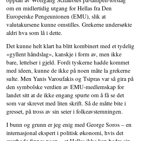
om en midlertidig utgang for Hellas fra Den
Europeiske Pengeunionen (EMU), slik at
valutakursene kunne omstilles. Grekerne undersøkte
aldri hva som lå i dette.
Det kunne helt klart ha blitt kombinert med et tydelig
«gyllent håndslag», kanskje i form av, men ikke
bare, lettelser i gjeld. Fordi tyskerne hadde kommet
med ideen, kunne de ikke på noen måte la grekerne
sulte. Men Yanis Varoufakis og Tsipras var så gira på
den symbolske verdien av EMU-medlemskap for
landet sitt at de ikke engang spurte om å få se det
som var skrevet med liten skrift. Så de måtte bite i
gresset, på tross av sin seier i folkeavstemningen.
I bunn og grunn er jeg enig med George Soros – en
internasjonal ekspert i politisk økonomi, hvis det
overhode finnes noen – at Hellas ikke kan bedre sin