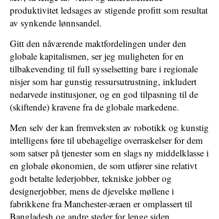
produktivitet ledsages av stigende profitt som resultat
av synkende lønnsandel.
Gitt den nåværende maktfordelingen under den
globale kapitalismen, ser jeg muligheten for en
tilbakevending til full sysselsetting bare i regionale
nisjer som har gunstig ressursutrustning, inkludert
nedarvede institusjoner, og en god tilpasning til de
(skiftende) kravene fra de globale markedene.
Men selv der kan fremveksten av robotikk og kunstig
intelligens føre til ubehagelige overraskelser for dem
som satser på tjenester som en slags ny middelklasse i
en globale økonomien, de som utfører sine relativt
godt betalte lederjobber, tekniske jobber og
designerjobber, mens de djevelske møllene i
fabrikkene fra Manchester-æraen er omplassert til
Bangladesh og andre steder for lenge siden.