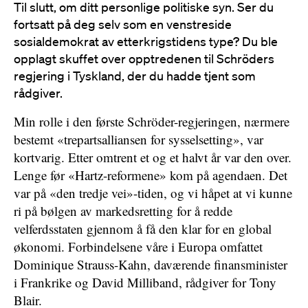
Til slutt, om ditt personlige politiske syn. Ser du
fortsatt på deg selv som en venstreside
sosialdemokrat av etterkrigstidens type? Du ble
opplagt skuffet over opptredenen til Schröders
regjering i Tyskland, der du hadde tjent som
rådgiver.
Min rolle i den første Schröder-regjeringen, nærmere
bestemt «trepartsalliansen for sysselsetting», var
kortvarig. Etter omtrent et og et halvt år var den over.
Lenge før «Hartz-reformene» kom på agendaen. Det
var på «den tredje vei»-tiden, og vi håpet at vi kunne
ri på bølgen av markedsretting for å redde
velferdsstaten gjennom å få den klar for en global
økonomi. Forbindelsene våre i Europa omfattet
Dominique Strauss-Kahn, daværende finansminister
i Frankrike og David Milliband, rådgiver for Tony
Blair.