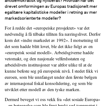
antidemokratisk og nyliberalt? Hvordan har det
drevet omformingen av Europas tradisjonelt mer
egalitære kapitalistiske modeller i retning av mer
markedsorienterte modeller?
For å redde det «europeiske prosjektet» var det
nødvendig å få tilbake tilliten fra næringslivet. Derfor
kom det «indre markedet av 1992». I motsetning til
det som hadde blitt lovet, ble det ikke fulgt av en
«europeisk sosial modell». Arbeidsgiverne hadde
vetomakt, og den nasjonale velferdsstaten og
arbeidslivets institusjoner var altfor ulike til at de
kunne befeste seg på europeisk nivå. I stedet fikk vi
euroen, som ble unnfanget under den første bølgen
av internasjonal fiskal konsolidering, og som ble
utviklet etter modell av den tyske marken.
Dermed beveget vi oss vekk fra «det sosiale Europa»
– en betegnelse som ble først brukt ved toppmøtet i