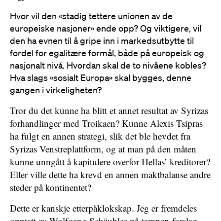
Hvor vil den «stadig tettere unionen av de
europeiske nasjoner» ende opp? Og viktigere, vil
den ha evnen til å gripe inn i markedsutbytte til
fordel for egalitære formål, både på europeisk og
nasjonalt nivå. Hvordan skal de to nivåene kobles?
Hva slags «sosialt Europa» skal bygges, denne
gangen i virkeligheten?
Tror du det kunne ha blitt et annet resultat av Syrizas
forhandlinger med Troikaen? Kunne Alexis Tsipras
ha fulgt en annen strategi, slik det ble hevdet fra
Syrizas Venstreplattform, og at man på den måten
kunne unngått å kapitulere overfor Hellas’ kreditorer?
Eller ville dette ha krevd en annen maktbalanse andre
steder på kontinentet?
Dette er kanskje etterpåklokskap. Jeg er fremdeles
opptatt av Wolfgang Schäubles på-tampen-forslag