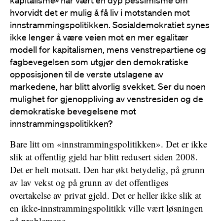
kapitalisme» har vært en dyp pessimisme om
hvorvidt det er mulig å få liv i motstanden mot
innstrammingspolitikken. Sosialdemokratiet synes
ikke lenger å være veien mot en mer egalitær
modell for kapitalismen, mens venstrepartiene og
fagbevegelsen som utgjør den demokratiske
opposisjonen til de verste utslagene av
markedene, har blitt alvorlig svekket. Ser du noen
mulighet for gjenoppliving av venstresiden og de
demokratiske bevegelsene mot
innstrammingspolitikken?
Bare litt om «innstrammingspolitikken». Det er ikke
slik at offentlig gjeld har blitt redusert siden 2008.
Det er helt motsatt. Den har økt betydelig, på grunn
av lav vekst og på grunn av det offentliges
overtakelse av privat gjeld. Det er heller ikke slik at
en ikke-innstrammingspolitikk ville vært løsningen
på problemene.