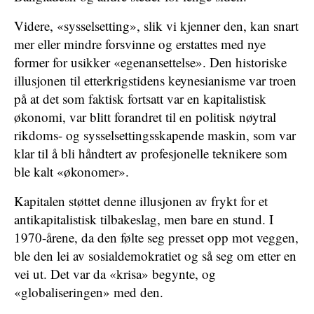
Videre, «sysselsetting», slik vi kjenner den, kan snart
mer eller mindre forsvinne og erstattes med nye
former for usikker «egenansettelse». Den historiske
illusjonen til etterkrigstidens keynesianisme var troen
på at det som faktisk fortsatt var en kapitalistisk
økonomi, var blitt forandret til en politisk nøytral
rikdoms- og sysselsettingsskapende maskin, som var
klar til å bli håndtert av profesjonelle teknikere som
ble kalt «økonomer».
Kapitalen støttet denne illusjonen av frykt for et
antikapitalistisk tilbakeslag, men bare en stund. I
1970-årene, da den følte seg presset opp mot veggen,
ble den lei av sosialdemokratiet og så seg om etter en
vei ut. Det var da «krisa» begynte, og
«globaliseringen» med den.