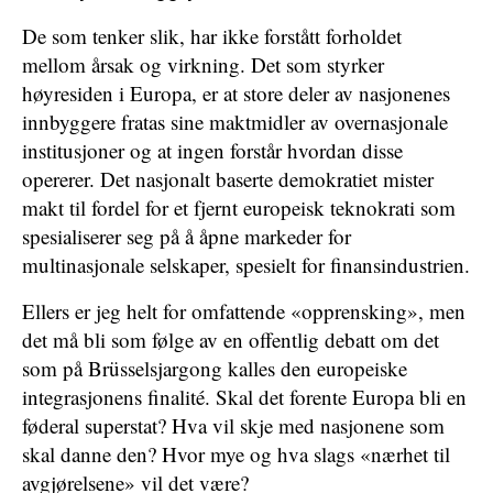
De som tenker slik, har ikke forstått forholdet
mellom årsak og virkning. Det som styrker
høyresiden i Europa, er at store deler av nasjonenes
innbyggere fratas sine maktmidler av overnasjonale
institusjoner og at ingen forstår hvordan disse
opererer. Det nasjonalt baserte demokratiet mister
makt til fordel for et fjernt europeisk teknokrati som
spesialiserer seg på å åpne markeder for
multinasjonale selskaper, spesielt for finansindustrien.
Ellers er jeg helt for omfattende «opprensking», men
det må bli som følge av en offentlig debatt om det
som på Brüsselsjargong kalles den europeiske
integrasjonens finalité. Skal det forente Europa bli en
føderal superstat? Hva vil skje med nasjonene som
skal danne den? Hvor mye og hva slags «nærhet til
avgjørelsene» vil det være?