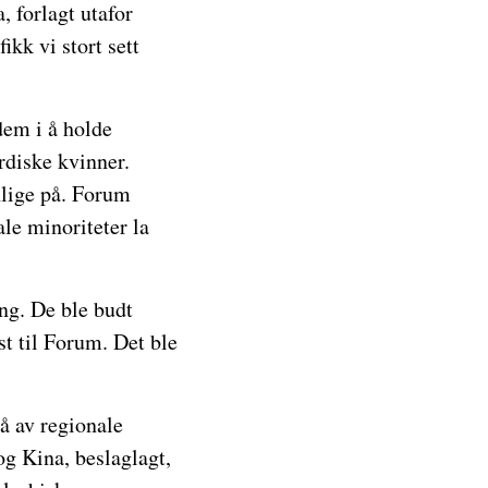
, forlagt utafor
ikk vi stort sett
dem i å holde
rdiske kvinner.
nlige på. Forum
le minoriteter la
ng. De ble budt
t til Forum. Det ble
så av regionale
og Kina, beslaglagt,