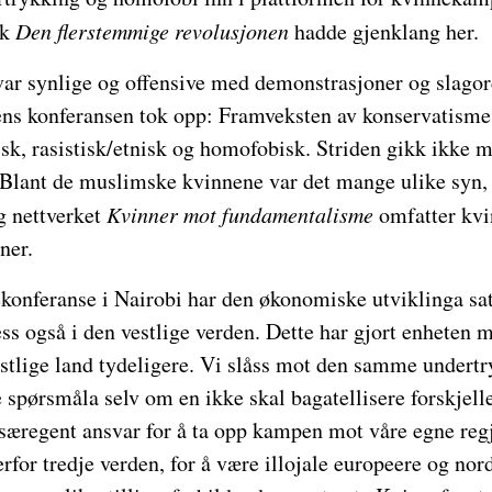
ok
Den flerstemmige revolusjonen
hadde gjenklang her.
ar synlige og offensive med demonstrasjoner og slagord
ns konferansen tok opp: Framveksten av konservatisme 
tisk, rasistisk/etnisk og homofobisk. Striden gikk ikk
. Blant de muslimske kvinnene var det mange ulike syn,
g nettverket
Kvinner mot fundamentalisme
omfatter kvi
ner.
konferanse i Nairobi har den økonomiske utviklinga sat
ess også i den vestlige verden. Dette har gjort enheten
estlige land tydeligere. Vi slåss mot den samme undertr
spørsmåla selv om en ikke skal bagatellisere forskjelle
t særegent ansvar for å ta opp kampen mot våre egne reg
erfor tredje verden, for å være illojale europeere og no