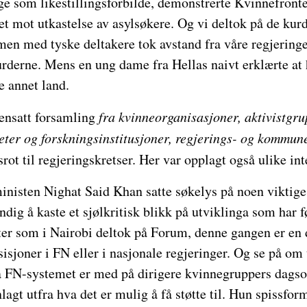
rge som likestillingsforbilde, demonstrerte Kvinnefron
t mot utkastelse av asylsøkere. Og vi deltok på de kur
men med tyske deltakere tok avstand fra våre regjeringe
urderne. Mens en ung dame fra Hellas naivt erklærte at 
e annet land.
nsatt forsamling
fra kvinneorganisasjoner, aktivistgru
teter og forskningsinstitusjoner, regjerings- og kommun
rot til regjeringskretser. Her var opplagt også ulike int
inisten Nighat Said Khan satte søkelys på noen viktige
dig å kaste et sjølkritisk blikk på utviklinga som har f
ter som i Nairobi deltok på Forum, denne gangen er en d
sjoner i FN eller i nasjonale regjeringer. Og se på om 
a FN-systemet er med på dirigere kvinnegruppers dags
agt utfra hva det er mulig å få støtte til. Hun spissform