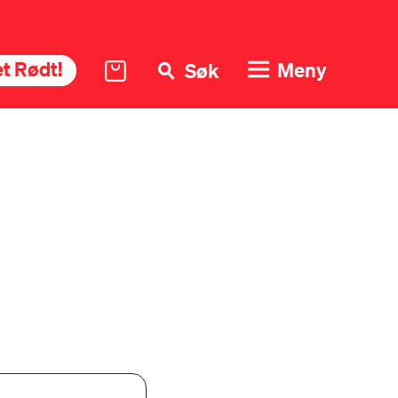
t Rødt!
Meny
Søk