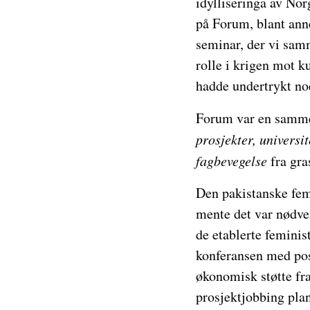
idylliseringa av No
på Forum, blant anne
seminar, der vi sam
rolle i krigen mot k
hadde undertrykt no
Forum var en samme
prosjekter, universi
fagbevegelse
fra gras
Den pakistanske fem
mente det var nødven
de etablerte feminis
konferansen med posi
økonomisk støtte fr
prosjektjobbing planl