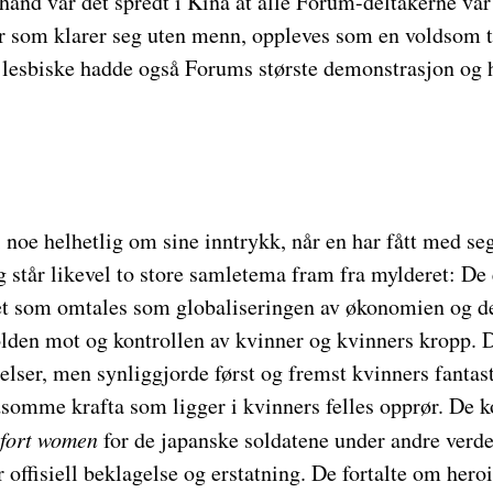
hånd var det spredt i Kina at alle Forum-deltakerne var
er som klarer seg uten menn, oppleves som en voldsom 
lesbiske hadde også Forums største demonstrasjon og h
i noe helhetlig om sine inntrykk, når en har fått med se
 står likevel to store samletema fram fra mylderet: D
t som omtales som globaliseringen av økonomien og d
den mot og kontrollen av kvinner og kvinners kropp. 
lser, men synliggjorde først og fremst kvinners fantast
dsomme krafta som ligger i kvinners felles opprør. De 
fort women
for de japanske soldatene under andre verde
 offisiell beklagelse og erstatning. De fortalte om heroi