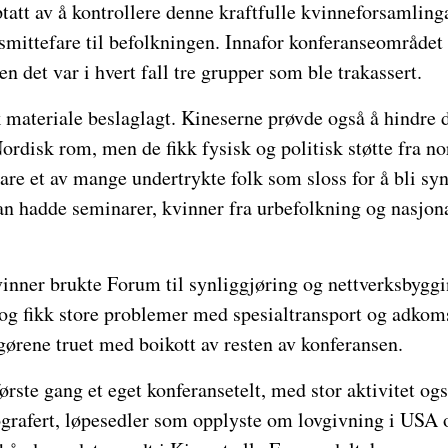
att av å kontrollere denne kraftfulle kvinneforsamlinga
 smittefare til befolkningen. Innafor konferanseområdet f
n det var i hvert fall tre grupper som ble trakassert.
k materiale beslaglagt. Kineserne prøvde også å hindre 
ordisk rom, men de fikk fysisk og politisk støtte fra no
are et av mange undertrykte folk som sloss for å bli sy
n hadde seminarer, kvinner fra urbefolkning og nasjona
ner brukte Forum til synliggjøring og nettverksbyggi
og fikk store problemer med spesialtransport og adkoms
ørene truet med boikott av resten av konferansen.
ørste gang et eget konferansetelt, med stor aktivitet og
ografert, løpesedler som opplyste om lovgivning i USA 