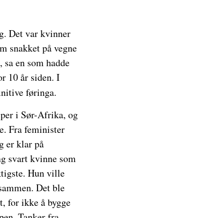
g. Det var kvinner
om snakket på vegne
o, sa en som hadde
r 10 år siden. I
nitive føringa.
per i Sør-Afrika, og
. Fra feminister
 er klar på
ng svart kvinne som
tigste. Hun ville
d sammen. Det ble
, for ikke å bygge
pen. Tanker fra