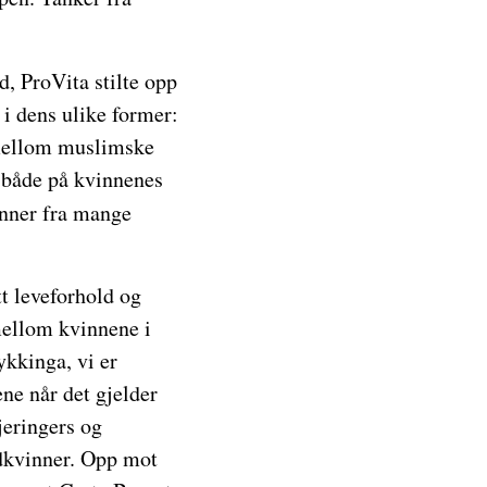
, ProVita stilte opp
i dens ulike former:
e mellom muslimske
 både på kvinnenes
nner fra mange
t leveforhold og
 mellom kvinnene i
ykkinga, vi er
ne når det gjelder
jeringers og
rdkvinner. Opp mot