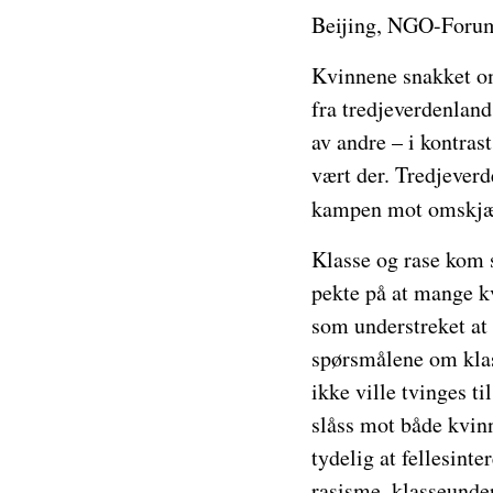
Beijing, NGO-Forum
Kvinnene snakket om
fra tredjeverdenlan
av andre – i kontras
vært der. Tredjeverd
kampen mot omskjæ
Klasse og rase kom s
pekte på at mange k
som understreket at
spørsmålene om klas
ikke ville tvinges t
slåss mot både kvinn
tydelig at fellesint
rasisme, klasseunde