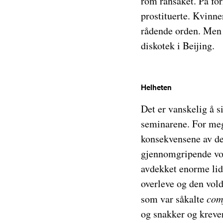
rom ransaket. På for
prostituerte. Kvinn
rådende orden. Men 
diskotek i Beijing.
Helheten
Det er vanskelig å s
seminarene. For meg
konsekvensene av de
gjennomgripende vol
avdekket enorme lide
overleve og den vol
som var såkalte
com
og snakker og krever