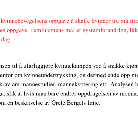
 kvinnebevegelsens oppgave å skaffe kvinner tre måltid
es oppgave. Feminismens mål er systemforandring, ikke
i dag.
ensen til å ufarliggjøre kvinnekampen ved å snakke kjø
denfor om kvinneundertrykking, og dermed ende opp me
 krav om mannestudier, mannekvotering etc. Analysen bl
ga, slik at hvis man bare endrer oppdragelsen av menna
som en beskrivelse av Grete Bergets linje.