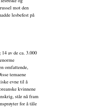
 lesbiske og
trussel mot den
adde lesbefest på
g 14 av de ca. 3.000
e enorme
en omfattende,
Disse temaene
iske evne til å
koreanske kvinnene
nskrig, står nå fram
nsprøyter for å tåle