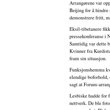
Arrangørene var oppt
Beijing for å hindre
demonstrere fritt, me
Eksil-tibetanere fik
pressekonferanse i N
Samtidig var dette b
Kvinner fra Kurdista
fram sin situasjon.
Funksjonshemma kvin
elendige boforhold, 
sagt at Forum-arrang
Lesbiske hadde for f
nettverk. De ble fot