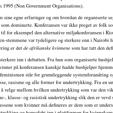
 1995 (Non Government Organisations).
 sine egne erfaringer og om hvordan de organiserte se
d som dominerte. Konferansen var ikke preget av folk s
t til for eksempel den alternative miljøkonferansen i Ri
en-stemmene var tydeligere og sterkere enn i Nairobi fo
ring er det
de afrikanske kvinnene
som har tatt den defi
terkere inn i debatten. Fra hun som organiserte hushjel
vinner på konferansen kanskje hadde hushjelper hjemme
 feminismen står for grunnleggende systemforandring og
se, rasisme og alle former for undertrykking. Fra en u
il å velge mellom hvilken undertrykking som var den vik
e-, klasse- og rasistisk undertrykking slik den er vev
eressene som kvinner må defineres av dem som er underst
rtrykking og homofobi inn i plattformen for kvinnekam