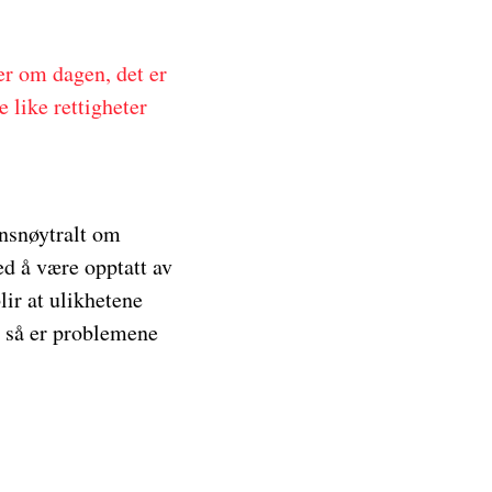
er om dagen, det er
 like rettigheter
nnsnøytralt om
d å være opptatt av
ir at ulikhetene
, så er problemene