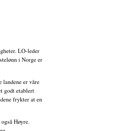
gheter. LO-leder
stelønn i Norge er
e landene er våre
t godt etablert
dene frykter at en
r også Høyre.
lge