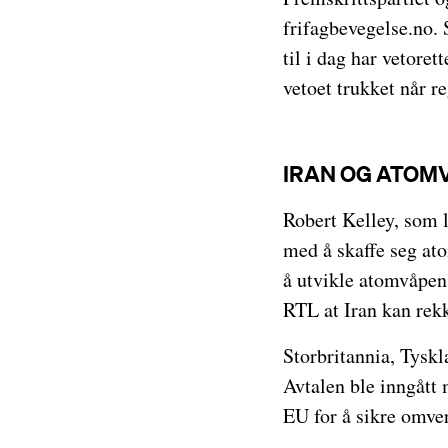
frifagbevegelse.no. 
til i dag har vetoret
vetoet trukket når r
IRAN OG ATOM
Robert Kelley, som l
med å skaffe seg at
å utvikle atomvåpen 
RTL at Iran kan rekk
Storbritannia, Tyskl
Avtalen ble inngått
EU for å sikre omve