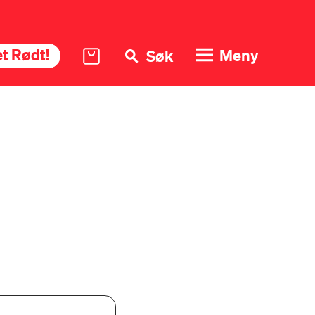
t Rødt!
Meny
Søk