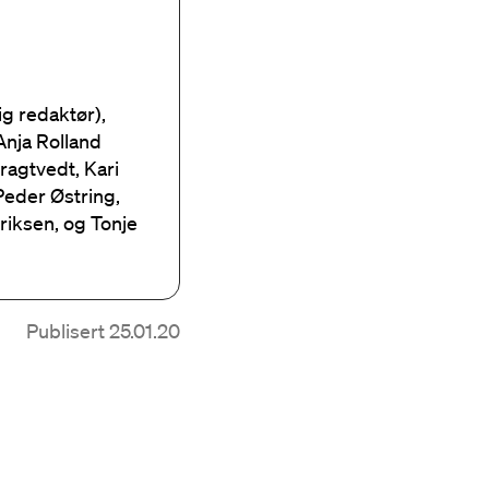
ig redaktør),
Anja Rolland
Bragtvedt, Kari
Peder Østring,
riksen, og Tonje
Publisert 25.01.20