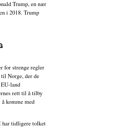
Donald Trump, en nær
len i 2018. Trump
G
r for strenge regler
til Norge, der de
t EU-land
es rett til å tilby
 til å komme med
har tidligere tolket