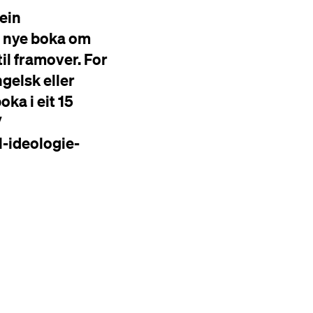
ein
en nye boka om
til framover. For
ngelsk eller
ka i eit 15
/
l-ideologie-