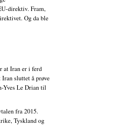
EU-direktiv. Fram,
irektivet. Og da ble
at Iran er i ferd
ran sluttet å prøve
n-Yves Le Drian til
talen fra 2015.
krike, Tyskland og