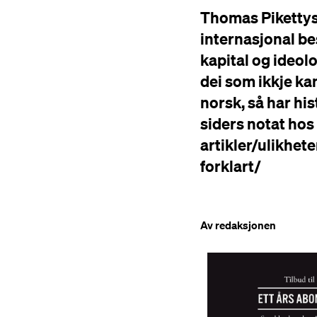
Thomas Pikettys 
internasjonal be
kapital og ideolo
dei som ikkje kan
norsk, så har hi
siders notat ho
artikler/ulikhet
forklart/
Av redaksjonen