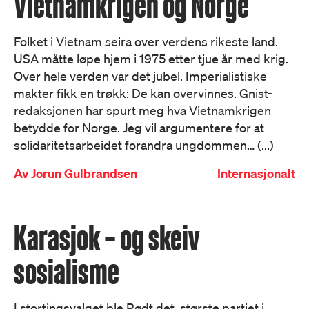
Vietnamkrigen og Norge
Folket i Vietnam seira over verdens rikeste land.
USA måtte løpe hjem i 1975 etter tjue år med krig.
Over hele verden var det jubel. Imperialistiske
makter fikk en trøkk: De kan overvinnes. Gnist-
redaksjonen har spurt meg hva Vietnamkrigen
betydde for Norge. Jeg vil argumentere for at
solidaritetsarbeidet forandra ungdommen… (...)
Av
Jorun Gulbrandsen
Internasjonalt
Karasjok – og skeiv
sosialisme
I stortingsvalget ble Rødt det største partiet i