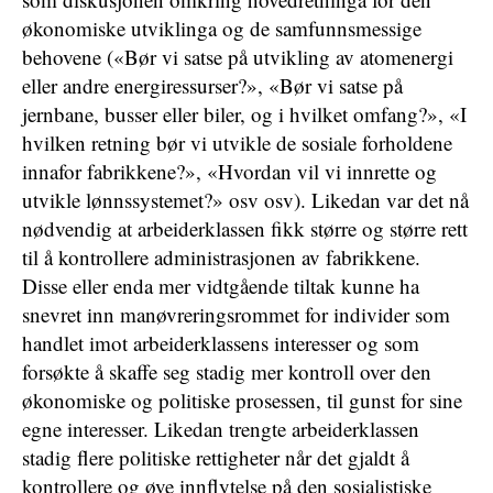
økonomiske utviklinga og de samfunnsmessige
behovene («Bør vi satse på utvikling av atomenergi
eller andre energiressurser?», «Bør vi satse på
jernbane, busser eller biler, og i hvilket omfang?», «I
hvilken retning bør vi utvikle de sosiale forholdene
innafor fabrikkene?», «Hvordan vil vi innrette og
utvikle lønnssystemet?» osv osv). Likedan var det nå
nødvendig at arbeiderklassen fikk større og større rett
til å kontrollere administrasjonen av fabrikkene.
Disse eller enda mer vidtgående tiltak kunne ha
snevret inn manøvreringsrommet for individer som
handlet imot arbeiderklassens interesser og som
forsøkte å skaffe seg stadig mer kontroll over den
økonomiske og politiske prosessen, til gunst for sine
egne interesser. Likedan trengte arbeiderklassen
stadig flere politiske rettigheter når det gjaldt å
kontrollere og øve innflytelse på den sosialistiske