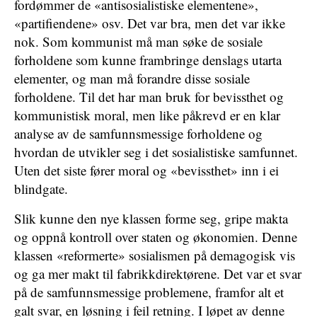
fordømmer de «antisosialistiske elementene»,
«partifiendene» osv. Det var bra, men det var ikke
nok. Som kommunist må man søke de sosiale
forholdene som kunne frambringe denslags utarta
elementer, og man må forandre disse sosiale
forholdene. Til det har man bruk for bevissthet og
kommunistisk moral, men like påkrevd er en klar
analyse av de samfunnsmessige forholdene og
hvordan de utvikler seg i det sosialistiske samfunnet.
Uten det siste fører moral og «bevissthet» inn i ei
blindgate.
Slik kunne den nye klassen forme seg, gripe makta
og oppnå kontroll over staten og økonomien. Denne
klassen «reformerte» sosialismen på demagogisk vis
og ga mer makt til fabrikkdirektørene. Det var et svar
på de samfunnsmessige problemene, framfor alt et
galt svar, en løsning i feil retning. I løpet av denne