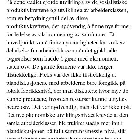
På dette stadiet gjorde utviklinga av de sosialistiske
produktivkreftene og utviklinga av arbeiderklassen,
som en betydningsfull del av disse
produktivkreftene, det nødvendig å finne nye former
for ledelse av økonomien og av samfunnet. Et
hovedpunkt var å finne nye muligheter for sterkere
deltakelse fra arbeiderklassen når det gjaldt alle
avgjørelser som hadde å gjøre med økonomien,
staten osv. De gamle formene var ikke lenger
tilstrekkelige. F.eks var det ikke tilstrekkelig at
plandiskusjonene med arbeiderne bare foregikk på
lokalt fabrikksnivå, der man diskuterte hvor mye de
kunne produsere, hvordan ressurser kunne utnyttes
bedre osv. Det var nødvendig, men det var ikke nok.
Det nye økonomiske utviklingsnivået krevde at den
samla arbeiderklassen ble trukket stadig mer inn i
plandiskusjonen på fullt samfunssmessig nivå, slik
som diskusjonen omkring hovedretninga for den