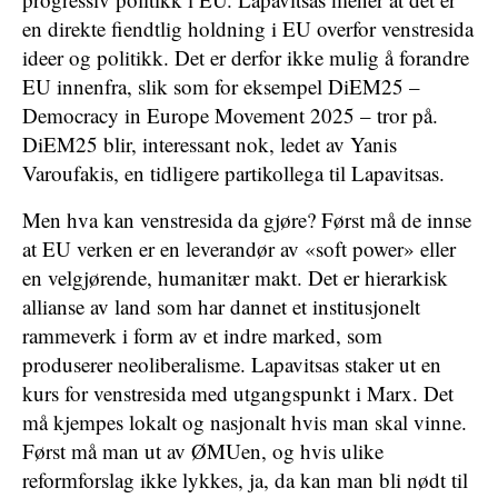
en direkte fiendtlig holdning i EU overfor venstresida
ideer og politikk. Det er derfor ikke mulig å forandre
EU innenfra, slik som for eksempel DiEM25 –
Democracy in Europe Movement 2025 – tror på.
DiEM25 blir, interessant nok, ledet av Yanis
Varoufakis, en tidligere partikollega til Lapavitsas.
Men hva kan venstresida da gjøre? Først må de innse
at EU verken er en leverandør av «soft power» eller
en velgjørende, humanitær makt. Det er hierarkisk
allianse av land som har dannet et institusjonelt
rammeverk i form av et indre marked, som
produserer neoliberalisme. Lapavitsas staker ut en
kurs for venstresida med utgangspunkt i Marx. Det
må kjempes lokalt og nasjonalt hvis man skal vinne.
Først må man ut av ØMUen, og hvis ulike
reformforslag ikke lykkes, ja, da kan man bli nødt til