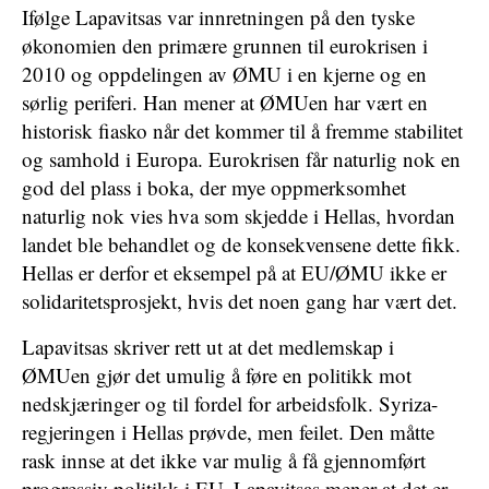
Ifølge Lapavitsas var innretningen på den tyske
økonomien den primære grunnen til eurokrisen i
2010 og oppdelingen av ØMU i en kjerne og en
sørlig periferi. Han mener at ØMUen har vært en
historisk fiasko når det kommer til å fremme stabilitet
og samhold i Europa. Eurokrisen får naturlig nok en
god del plass i boka, der mye oppmerksomhet
naturlig nok vies hva som skjedde i Hellas, hvordan
landet ble behandlet og de konsekvensene dette fikk.
Hellas er derfor et eksempel på at EU/ØMU ikke er
solidaritetsprosjekt, hvis det noen gang har vært det.
Lapavitsas skriver rett ut at det medlemskap i
ØMUen gjør det umulig å føre en politikk mot
nedskjæringer og til fordel for arbeidsfolk. Syriza-
regjeringen i Hellas prøvde, men feilet. Den måtte
rask innse at det ikke var mulig å få gjennomført
progressiv politikk i EU. Lapavitsas mener at det er