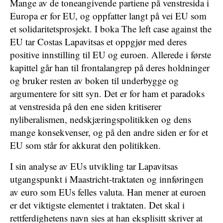
Mange av de toneangivende partiene på venstresida i
Europa er for EU, og oppfatter langt på vei EU som
et solidaritetsprosjekt. I boka The left case against the
EU tar Costas Lapavitsas et oppgjør med deres
positive innstilling til EU og euroen. Allerede i første
kapittel går han til frontalangrep på deres holdninger
og bruker resten av boken til underbygge og
argumentere for sitt syn. Det er for ham et paradoks
at venstresida på den ene siden kritiserer
nyliberalismen, nedskjæringspolitikken og dens
mange konsekvenser, og på den andre siden er for et
EU som står for akkurat den politikken.
I sin analyse av EUs utvikling tar Lapavitsas
utgangspunkt i Maastricht-traktaten og innføringen
av euro som EUs felles valuta. Han mener at euroen
er det viktigste elementet i traktaten. Det skal i
rettferdighetens navn sies at han eksplisitt skriver at