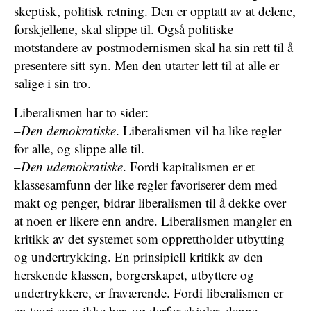
skeptisk, politisk retning. Den er opptatt av at delene,
forskjellene, skal slippe til. Også politiske
motstandere av postmodernismen skal ha sin rett til å
presentere sitt syn. Men den utarter lett til at alle er
salige i sin tro.
Liberalismen har to sider:
–
Den demokratiske
. Liberalismen vil ha like regler
for alle, og slippe alle til.
–
Den udemokratiske
. Fordi kapitalismen er et
klassesamfunn der like regler favoriserer dem med
makt og penger, bidrar liberalismen til å dekke over
at noen er likere enn andre. Liberalismen mangler en
kritikk av det systemet som opprettholder utbytting
og undertrykking. En prinsipiell kritikk av den
herskende klassen, borgerskapet, utbyttere og
undertrykkere, er fraværende. Fordi liberalismen er
en teori som ikke har, og derfor skjuler, denne