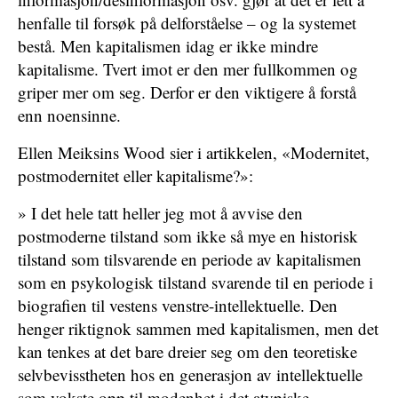
henfalle til forsøk på delforståelse – og la systemet
bestå. Men kapitalismen idag er ikke mindre
kapitalisme. Tvert imot er den mer fullkommen og
griper mer om seg. Derfor er den viktigere å forstå
enn noensinne.
Ellen Meiksins Wood sier i artikkelen, «Modernitet,
postmodernitet eller kapitalisme?»:
» I det hele tatt heller jeg mot å avvise den
postmoderne tilstand som ikke så mye en historisk
tilstand som tilsvarende en periode av kapitalismen
som en psykologisk tilstand svarende til en periode i
biografien til vestens venstre-intellektuelle. Den
henger riktignok sammen med kapitalismen, men det
kan tenkes at det bare dreier seg om den teoretiske
selvbevisstheten hos en generasjon av intellektuelle
som vokste opp til modenhet i det atypiske