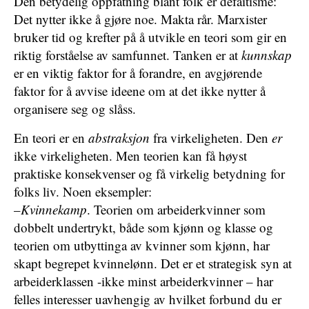
Den betydelig oppfatning blant folk er defaitisme:
Det nytter ikke å gjøre noe. Makta rår. Marxister
bruker tid og krefter på å utvikle en teori som gir en
riktig forståelse av samfunnet. Tanken er at
kunnskap
er en viktig faktor for å forandre, en avgjørende
faktor for å avvise ideene om at det ikke nytter å
organisere seg og slåss.
En teori er en
abstraksjon
fra virkeligheten. Den
er
ikke virkeligheten. Men teorien kan få høyst
praktiske konsekvenser og få virkelig betydning for
folks liv. Noen eksempler:
–
Kvinnekamp
. Teorien om arbeiderkvinner som
dobbelt undertrykt, både som kjønn og klasse og
teorien om utbyttinga av kvinner som kjønn, har
skapt begrepet kvinnelønn. Det er et strategisk syn at
arbeiderklassen -ikke minst arbeiderkvinner – har
felles interesser uavhengig av hvilket forbund du er