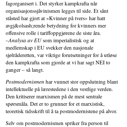
fagorganisert i. Det styrker kampkrafta når
organisasjonssjåvinismen legges til side. Et sånt
ståsted har gjort at «Kvinner på tvers» har hatt
avgj&olsash;rende betydning for kvinners mer
offensive rolle i tariffoppgjørene de siste åra.
–
Analysa av EU
som imperialistisk og at
medlemskap i EU svekker den nasjonale
sjølråderetten, var viktige forutsetninger for å utløse
den kampkrafta som gjorde at vi har sagt NEI to
ganger – så langt.
Postmodernismen
har vunnet stor oppslutning blant
intellektuelle på lærestedene i den vestlige verden.
Den kritiserer marxismen på de mest sentrale
spørsmåla. Det er to grunner for et marxistisk,
teoretisk tidsskrift til å ta postmodernistene på alvor.
Selv om postmodernismen spriker fra person til