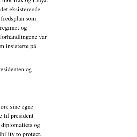
 det eksisterende
n fredsplan som
 regimet og
sforhandlingene var
m insisterte på
residenten og
jøre sine egne
 til president
t diplomatiets og
ility to protect,