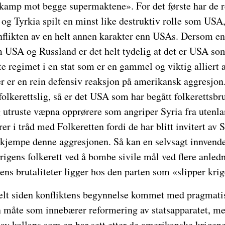
amp mot begge supermaktene». For det første har de r
og Tyrkia spilt en minst like destruktiv rolle som USA,
nflikten av en helt annen karakter enn USAs. Dersom en 
m USA og Russland er det helt tydelig at det er USA som
rte regimet i en stat som er en gammel og viktig alliert
r er en rein defensiv reaksjon på amerikansk aggresjo
 folkerettslig, så er det USA som har begått folkerettsb
g utruste væpna opprørere som angriper Syria fra utenla
r i tråd med Folkeretten fordi de har blitt invitert av
bekjempe denne aggresjonen. Så kan en selvsagt innvend
krigens folkerett ved å bombe sivile mål ved flere anled
ens brutaliteter ligger hos den parten som «slipper kri
elt siden konfliktens begynnelse kommet med pragmatisk
en måte som innebærer reformering av statsapparatet, m
 av kollaps som en har sett etter de amerikanske krigen