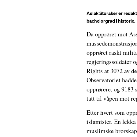
Aslak Storaker er redakt
bachelorgrad i historie.
Da opprøret mot Ass
massedemonstrasjone
opprøret raskt milit
regjeringssoldater og
Rights at 3072 av de
Observatoriet hadde 
opprørere, og 9183 
tatt til våpen mot re
Etter hvert som opprø
islamister. En lekka
muslimske brorskapet