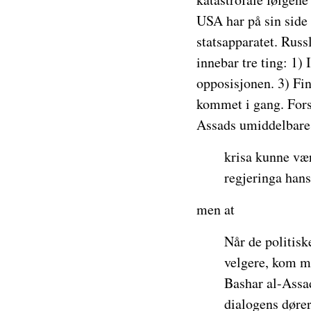
USA har på sin side 
statsapparatet. Rus
innebar tre ting: 1)
opposisjonen. 3) Fin
kommet i gang. Forsl
Assads umiddelbare
krisa kunne vær
regjeringa han
men at
Når de politisk
velgere, kom me
Bashar al-Assad
dialogens dører