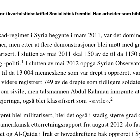
ør i kvartalstidsskriftet Sosialistisk fremtid. Han arbeider som bib
ad-regimet i Syria begynte i mars 2011, var det domine
r, men etter at flere demonstrasjoner blei møtt med gr
arisert. I slutten av mai 2011 skal 150 av de til da 1150
1
 -politi.
I slutten av mai 2012 oppga Syrian Observa
 til da 13 004 menneskene som var drept i opprøret, var
videre registrert 749 av de drepte som tidligere soldate
som sivile, men talsmannen Abdul Rahman innrømte at
2
gjeringa, også blei klassifisert som «sivile».
ret blei militarisert, blei det også i stadig større grad
 amerikansk etterretningsrapport fra august 2012 slo fast
 og Al-Qaida i Irak er hovedkreftene bak opprøret i Sy