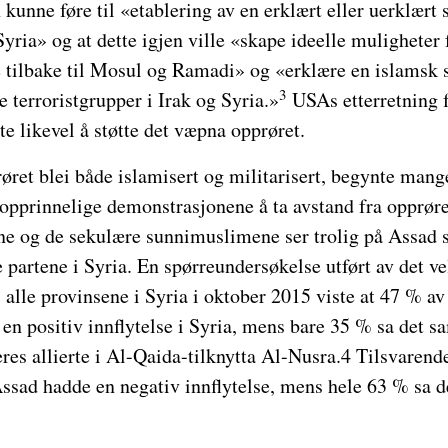
kunne føre til «etablering av en erklært eller uerklært s
Syria» og at dette igjen ville «skape ideelle muligheter 
e tilbake til Mosul og Ramadi» og «erklære en islamsk 
3
 terroristgrupper i Irak og Syria.»
USAs etterretning f
e likevel å støtte det væpna opprøret.
røret blei både islamisert og militarisert, begynte man
pprinnelige demonstrasjonene å ta avstand fra opprøret,
ene og de sekulære sunnimuslimene ser trolig på Assad
e partene i Syria. En spørreundersøkelse utført av det
 i alle provinsene i Syria i oktober 2015 viste at 47 % a
 en positiv innflytelse i Syria, mens bare 35 % sa det
es allierte i Al-Qaida-tilknytta Al-Nusra.4 Tilsvarend
Assad hadde en negativ innflytelse, mens hele 63 % s