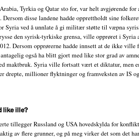
rabia, Tyrkia og Qatar sto for, var helt avgjørende for 
t. Dersom disse landene hadde opprettholdt sine folkere
r Syria ved å unnlate å gi militær støtte til væpna syri
ysse den syrisk-tyrkiske grensa, ville opprøret i Syria a
 2012. Dersom opprørerne hadde innsett at de ikke ville f
 antagelig også ha blitt gjort med like stor grad av amn
 maktbruk. Syria ville fortsatt vært et diktatur, men 
r drepte, millioner flyktninger og framveksten av IS o
like ille?
erte tillegger Russland og USA hovedskylda for konflikte
laktig av flere grunner, og på meg virker det som det har