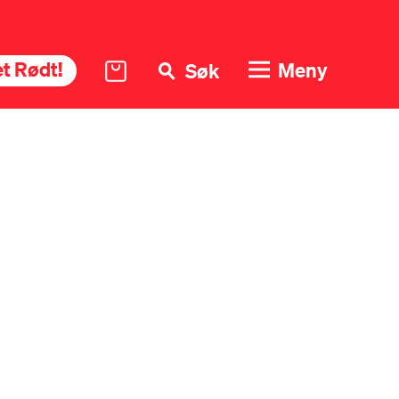
t Rødt!
Meny
Søk