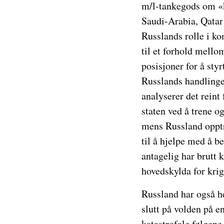
m/l-tankegods om «k
Saudi-Arabia, Qatar 
Russlands rolle i ko
til et forhold mello
posisjoner for å sty
Russlands handlinge
analyserer det reint
staten ved å trene o
mens Russland opptre
til å hjelpe med å 
antagelig har brutt 
hovedskylda for krig
Russland har også h
slutt på volden på 
katastrofale følgene