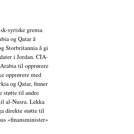
isk-syriske grensa
abia og Qatar å
 Storbritannia å gi
dater i Jordan. CIA-
-Arabia til opprørere
ske opprørere med
kia og Qatar, finner
 støtte til andre
til al-Nusra. Lekka
 direkte støtte til
as «finansminister»