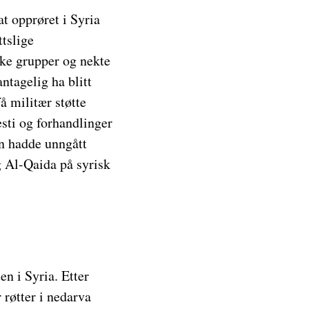
at opprøret i Syria
ttslige
ske grupper og nekte
ntagelig ha blitt
å militær støtte
esti og forhandlinger
en hadde unngått
g Al-Qaida på syrisk
n i Syria. Etter
 røtter i nedarva