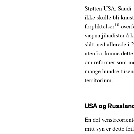
Støtten USA, Saudi-A
ikke skulle bli knus
10
forpliktelser
overfo
væpna jihadister å kr
slått ned allerede i
utenfra, kunne dette
om reformer som med
mange hundre tusene
territorium.
USA og Russland 
En del venstreorient
mitt syn er dette fei