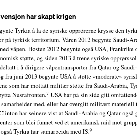
rvensjon har skapt krigen
ynte Tyrkia å la de syriske opprørerne krysse den tyrk
ser på tyrkisk territorium. Våren 2012 begynte Saudi-Ar
med våpen. Høsten 2012 begynte også USA, Frankrike og
omisk støtte, og siden 2013 å trene syriske opprørssol
 deltatt i å dirigere våpentransporter fra Qatar og Saudi
 og fra juni 2013 begynte USA å støtte «moderate» syri
ne som har mottatt militær støtte fra Saudi-Arabia, Tyr
7
nytta Nusrafronten.
USA har på sin side gitt omfattende
amarbeider med, eller har overgitt militært materiell 
Clinton har seinere vist at Saudi-Arabia og Qatar også ga
nter som blei funnet ved et amerikansk raid mot grupp
9
t også Tyrkia har samarbeida med IS.