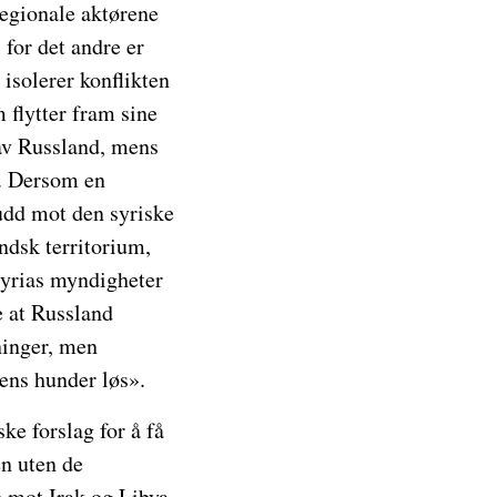
egionale aktørene
 for det andre er
isolerer konflikten
 flytter fram sine
 av Russland, mens
n. Dersom en
rudd mot den syriske
ndsk territorium,
 Syrias myndigheter
e at Russland
ninger, men
gens hunder løs».
e forslag for å få
en uten de
e mot Irak og Libya.