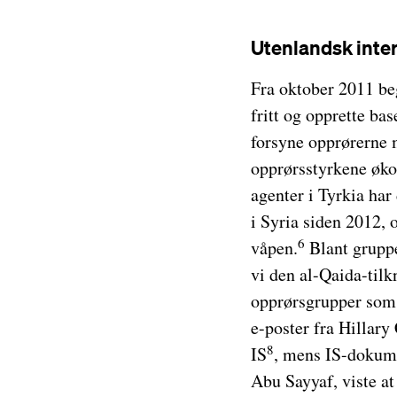
Utenlandsk inte
Fra oktober 2011 beg
fritt og opprette ba
forsyne opprørerne 
opprørsstyrkene økon
agenter i Tyrkia har
i Syria siden 2012,
6
våpen.
Blant gruppe
vi den al-Qaida-tilk
opprørsgrupper som s
e-poster fra Hillary 
8
IS
, mens IS-dokume
Abu Sayyaf, viste a