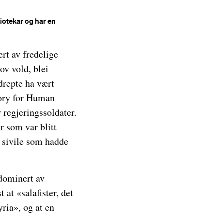
liotekar og har en
rt av fredelige
ov vold, blei
 drepte ha vært
tory for Human
 regjeringssoldater.
r som var blitt
 sivile som hadde
 dominert av
 at «salafister, det
ria», og at en