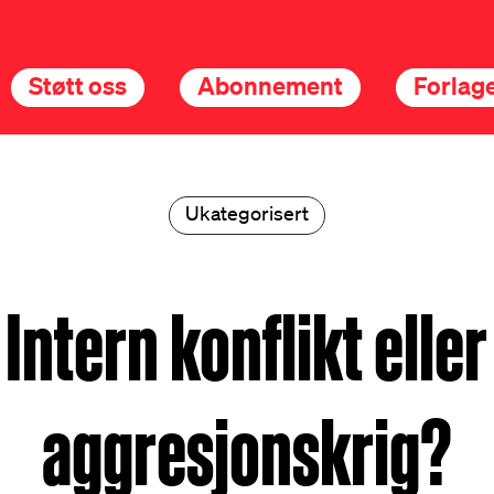
Støtt oss
Abonnement
Forlage
Ukategorisert
Intern konflikt eller
aggresjonskrig?