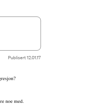
Publisert 12.01.17
gresjon?
øre noe med.