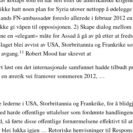
ikke hatt noen plan for Syria utover nettopp å ødelegge
slands FN-ambassadør foreslo allerede i februar 2012 e
 Ikke gi våpen til opposisjonen. 2) Skape dialog mellom
ne en «elegant» måte for Assad å gå av på etter at fred
aget blei avvist av USA, Storbritannia og Frankrike so
11
 avgang.
Robert Mood har skrevet at
t løst om det internasjonale samfunnet hadde tilbudt p
s en ærerik vei framover sommeren 2012, …
e lederne i USA, Storbritannia og Frankrike, for å blidg
d harde offentlige uttalelser som fordømte handlingene
, så førte disse offentlige fornærmelsene effektivt til a
 blei lukka igjen … Retoriske henvisninger til Responsib