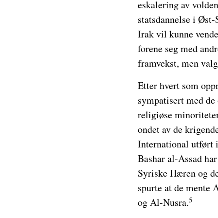
eskalering av volden 
statsdannelse i Øst-
Irak vil kunne vend
forene seg med andre
framvekst, men valgt
Etter hvert som opp
sympatisert med de o
religiøse minoritet
ondet av de krigend
International utført
Bashar al-Assad har
Syriske Hæren og der
spurte at de mente 
5
og Al-Nusra.