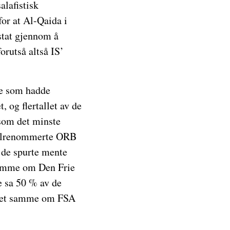
alafistisk
for at Al-Qaida i
stat gjennom å
orutså altså IS’
ge som hadde
 og flertallet av de
 som det minste
 velrenommerte ORB
v de spurte mente
 samme om Den Frie
e sa 50 % av de
a det samme om FSA