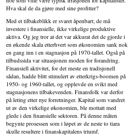
noe som ville være typisk irrasjonelt for kapitalister.
Hva skal de da gjøre med sine profitter?
Med et tilbakeblikk er svaret åpenbart; de må
investere i finansielle, ikke virkelige produktive
aktiva. Og jeg tror at det var akkurat det de gjorde i
en økende skala etterhvert som økonomien sank nok
en gang inn i en stagnasjon på 1970-tallet. Også på
tilbudssida var situasjonen moden for forandring.
Finansiell aktivitet, for det meste en tradisjonell
sådan, hadde blitt stimulert av etterkrigs-boomen på
1950- og 1960-tallet, og opplevde en svikt med
stagnasjonens tilbakevenden. Finansfolk var derfor
på leting etter nye forretninger. Kapital som vandret
ut av den virkelige økonomien, ble mottatt med
glede i den finansielle sektoren. På denne måten
begynte prosessen som i løpet av de neste to tiara
skulle resultere i finanskapitalens triumf.