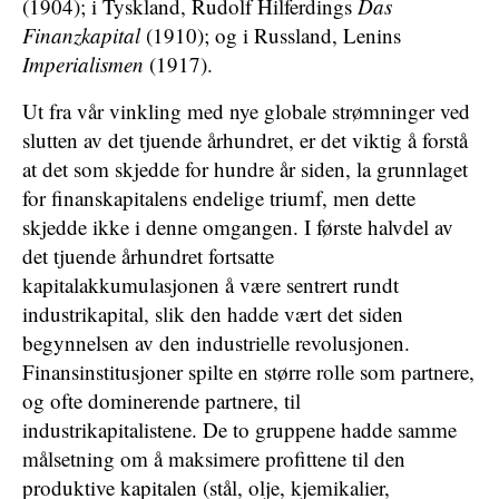
(1904); i Tyskland, Rudolf Hilferdings
Das
Finanzkapital
(1910); og i Russland, Lenins
Imperialismen
(1917).
Ut fra vår vinkling med nye globale strømninger ved
slutten av det tjuende århundret, er det viktig å forstå
at det som skjedde for hundre år siden, la grunnlaget
for finanskapitalens endelige triumf, men dette
skjedde ikke i denne omgangen. I første halvdel av
det tjuende århundret fortsatte
kapitalakkumulasjonen å være sentrert rundt
industrikapital, slik den hadde vært det siden
begynnelsen av den industrielle revolusjonen.
Finansinstitusjoner spilte en større rolle som partnere,
og ofte dominerende partnere, til
industrikapitalistene. De to gruppene hadde samme
målsetning om å maksimere profittene til den
produktive kapitalen (stål, olje, kjemikalier,