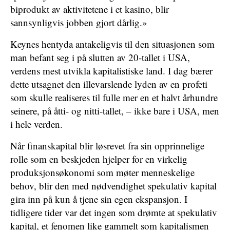
biprodukt av aktivitetene i et kasino, blir
sannsynligvis jobben gjort dårlig.»
Keynes hentyda antakeligvis til den situasjonen som
man befant seg i på slutten av 20-tallet i USA,
verdens mest utvikla kapitalistiske land. I dag bærer
dette utsagnet den illevarslende lyden av en profeti
som skulle realiseres til fulle mer en et halvt århundre
seinere, på åtti- og nitti-tallet, – ikke bare i USA, men
i hele verden.
Når finanskapital blir løsrevet fra sin opprinnelige
rolle som en beskjeden hjelper for en virkelig
produksjonsøkonomi som møter menneskelige
behov, blir den med nødvendighet spekulativ kapital
gira inn på kun å tjene sin egen ekspansjon. I
tidligere tider var det ingen som drømte at spekulativ
kapital, et fenomen like gammelt som kapitalismen