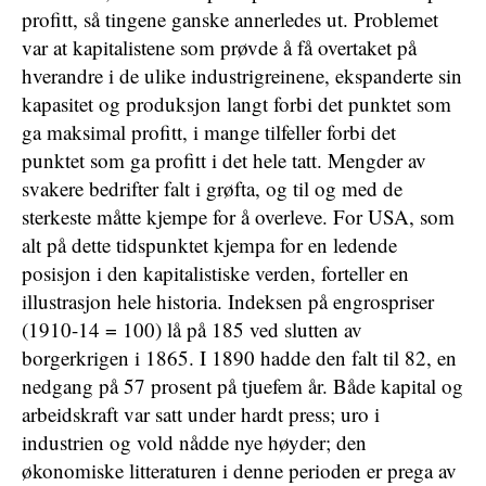
profitt, så tingene ganske annerledes ut. Problemet
var at kapitalistene som prøvde å få overtaket på
hverandre i de ulike industrigreinene, ekspanderte sin
kapasitet og produksjon langt forbi det punktet som
ga maksimal profitt, i mange tilfeller forbi det
punktet som ga profitt i det hele tatt. Mengder av
svakere bedrifter falt i grøfta, og til og med de
sterkeste måtte kjempe for å overleve. For USA, som
alt på dette tidspunktet kjempa for en ledende
posisjon i den kapitalistiske verden, forteller en
illustrasjon hele historia. Indeksen på engrospriser
(1910-14 = 100) lå på 185 ved slutten av
borgerkrigen i 1865. I 1890 hadde den falt til 82, en
nedgang på 57 prosent på tjuefem år. Både kapital og
arbeidskraft var satt under hardt press; uro i
industrien og vold nådde nye høyder; den
økonomiske litteraturen i denne perioden er prega av