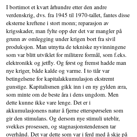
I bortimot et kvart århundre etter den andre
verdenskrig, dvs. fra 1945 til 1970-tallet, fantes disse
eksterne kreftene i stort monn; reparasjon av
krigsskader, man fylte opp der det var mangler på
grunn av omlegging under krigen bort fra sivil
produksjon. Man utnytta de tekniske nyvinningene
som var blitt utviklet for militære formål, som f.eks.
elektronikk og jetfly. Og først og fremst hadde man
nye kriger, både kalde og varme. I to tiår var
betingelsene for kapitalakkumulasjon ekstremt
gunstige. Kapitalismen gikk inn i en ny gylden æra,
som minte om de beste åra i dens ungdom. Men
dette kunne ikke vare lenge. Det er i
akkumulasjonens natur å fjerne etterspørselen som
gir den stimulans. Og dersom nye stimuli uteblir,
svekkes prosessen, og stagnasjonstendensen tar
overhånd. Det var dette som var i ferd med å skje på