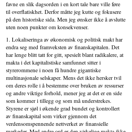
favne en slik dagsorden i en kort tale bare ville føre
til overflatiskhet. Derfor måtte jeg kutte og fokusere
på den historiske sida. Men jeg ønsker ikke å avslutte
uten noen punkter om konsekvenser.
1. Lokaliseringa av økonomisk og politisk makt har
endra seg med framveksten av finanskapitalen. Det
har lenge blitt tatt for gitt, spesielt blant radikalere, at
makta i det kapitalistiske samfunnet sitter i
styrerommene i noen få hundre gigantiske
multinasjonale selskaper. Mens det ikke hersker tvil
om deres rolle i å bestemme over bruken av ressurser
og andre viktige forhold, mener jeg at det er en side
som kommer i tillegg og som må understrekes.
Styrene er sjøl i økende grad bundet og kontrollert
av finanskapital som virker gjennom det
verdensomspennende nettverket av finansielle
markeder. Med andre ord er den virkelige makta ikke