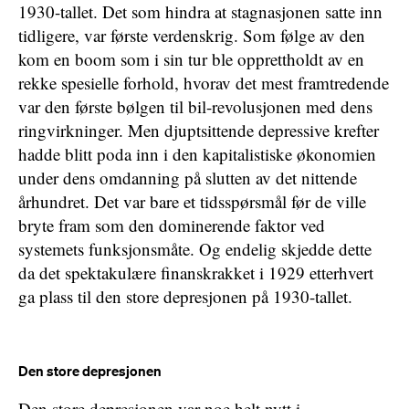
1930-tallet. Det som hindra at stagnasjonen satte inn
tidligere, var første verdenskrig. Som følge av den
kom en boom som i sin tur ble opprettholdt av en
rekke spesielle forhold, hvorav det mest framtredende
var den første bølgen til bil-revolusjonen med dens
ringvirkninger. Men djuptsittende depressive krefter
hadde blitt poda inn i den kapitalistiske økonomien
under dens omdanning på slutten av det nittende
århundret. Det var bare et tidsspørsmål før de ville
bryte fram som den dominerende faktor ved
systemets funksjonsmåte. Og endelig skjedde dette
da det spektakulære finanskrakket i 1929 etterhvert
ga plass til den store depresjonen på 1930-tallet.
Den store depresjonen
Den store depresjonen var noe helt nytt i