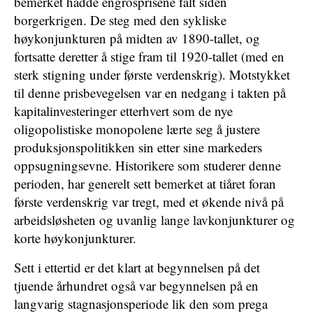
bemerket hadde engrosprisene falt siden
borgerkrigen. De steg med den sykliske
høykonjunkturen på midten av 1890-tallet, og
fortsatte deretter å stige fram til 1920-tallet (med en
sterk stigning under første verdenskrig). Motstykket
til denne prisbevegelsen var en nedgang i takten på
kapitalinvesteringer etterhvert som de nye
oligopolistiske monopolene lærte seg å justere
produksjonspolitikken sin etter sine markeders
oppsugningsevne. Historikere som studerer denne
perioden, har generelt sett bemerket at tiåret foran
første verdenskrig var tregt, med et økende nivå på
arbeidsløsheten og uvanlig lange lavkonjunkturer og
korte høykonjunkturer.
Sett i ettertid er det klart at begynnelsen på det
tjuende århundret også var begynnelsen på en
langvarig stagnasjonsperiode lik den som prega