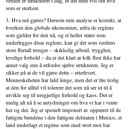
verden er strukturert i dag, er det uten tvil om hva
som er sterkest.
3. Hva må gjøres? Dersom min analyse er korrekt, at
hverken den globale økonomien, utfra de reglene
som gjelder for den nå, og ei heller stater som
underlegges disse reglene, kan gi det som verdens
store flertall trenger – skikkelig arbeid, trygghet,
levelige forhold – da er det klart at folk flest ikke har
annet valg enn å utfordre sjølve strukturen. Jeg er
sikker på at de vil gjøre dette – etterhvert.
Menneskeheten har lidd lenge, men det er lite trolig
at den for alltid vil tolerere det som nå ser ut til å
utvikle seg til uregjerlige forhold og kaos. Det er
mulig alt nå å se antydninger om hva vi har i vente
her og der. Jeg er spesielt imponert av opprøret til de
fattigste bøndene i den fattigste delstaten i Mexico, et
land underlagt et regime som med stort mot har