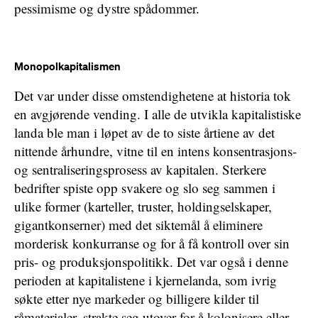
pessimisme og dystre spådommer.
Monopolkapitalismen
Det var under disse omstendighetene at historia tok
en avgjørende vending. I alle de utvikla kapitalistiske
landa ble man i løpet av de to siste årtiene av det
nittende århundre, vitne til en intens konsentrasjons-
og sentraliseringsprosess av kapitalen. Sterkere
bedrifter spiste opp svakere og slo seg sammen i
ulike former (karteller, truster, holdingselskaper,
gigantkonserner) med det siktemål å eliminere
morderisk konkurranse og for å få kontroll over sin
pris- og produksjonspolitikk. Det var også i denne
perioden at kapitalistene i kjernelanda, som ivrig
søkte etter nye markeder og billigere kilder til
råmaterialer, strakte seg utover for å kolonisere eller