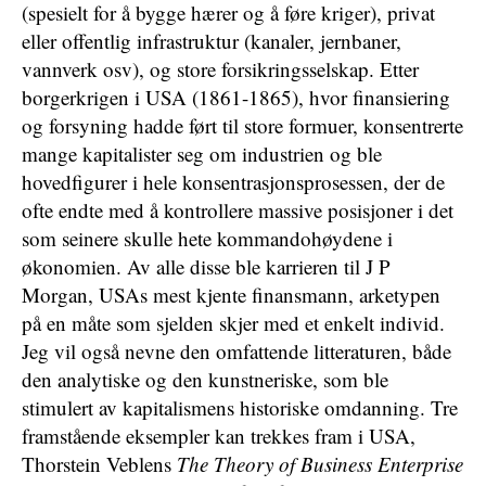
(spesielt for å bygge hærer og å føre kriger), privat
eller offentlig infrastruktur (kanaler, jernbaner,
vannverk osv), og store forsikringsselskap. Etter
borgerkrigen i USA (1861-1865), hvor finansiering
og forsyning hadde ført til store formuer, konsentrerte
mange kapitalister seg om industrien og ble
hovedfigurer i hele konsentrasjonsprosessen, der de
ofte endte med å kontrollere massive posisjoner i det
som seinere skulle hete kommandohøydene i
økonomien. Av alle disse ble karrieren til J P
Morgan, USAs mest kjente finansmann, arketypen
på en måte som sjelden skjer med et enkelt individ.
Jeg vil også nevne den omfattende litteraturen, både
den analytiske og den kunstneriske, som ble
stimulert av kapitalismens historiske omdanning. Tre
framstående eksempler kan trekkes fram i USA,
Thorstein Veblens
The Theory of Business Enterprise