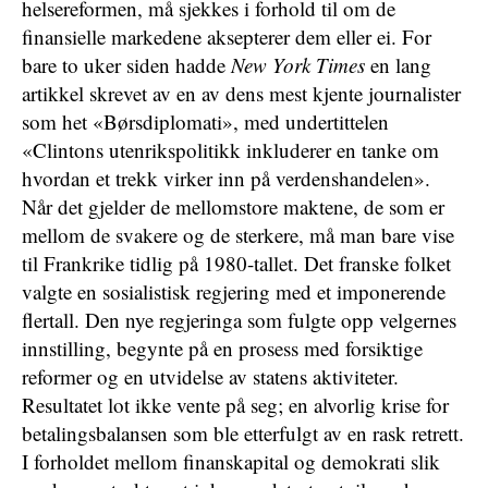
helsereformen, må sjekkes i forhold til om de
finansielle markedene aksepterer dem eller ei. For
bare to uker siden hadde
New York Times
en lang
artikkel skrevet av en av dens mest kjente journalister
som het «Børsdiplomati», med undertittelen
«Clintons utenrikspolitikk inkluderer en tanke om
hvordan et trekk virker inn på verdenshandelen».
Når det gjelder de mellomstore maktene, de som er
mellom de svakere og de sterkere, må man bare vise
til Frankrike tidlig på 1980-tallet. Det franske folket
valgte en sosialistisk regjering med et imponerende
flertall. Den nye regjeringa som fulgte opp velgernes
innstilling, begynte på en prosess med forsiktige
reformer og en utvidelse av statens aktiviteter.
Resultatet lot ikke vente på seg; en alvorlig krise for
betalingsbalansen som ble etterfulgt av en rask retrett.
I forholdet mellom finanskapital og demokrati slik