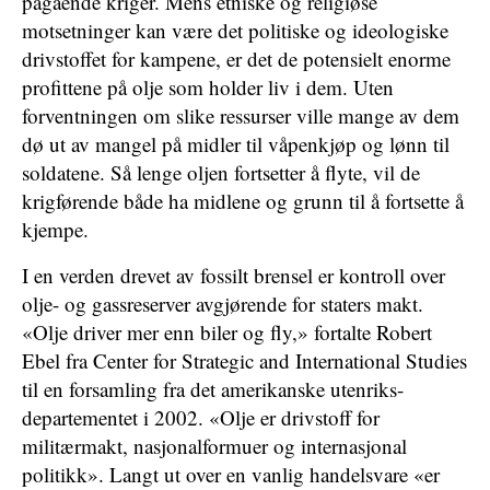
pågående kriger. Mens etniske og religiøse
motsetninger kan være det politiske og ideologiske
drivstoffet for kampene, er det de potensielt enorme
profittene på olje som holder liv i dem. Uten
forventningen om slike ressurser ville mange av dem
dø ut av mangel på midler til våpenkjøp og lønn til
soldatene. Så lenge oljen fortsetter å flyte, vil de
krigførende både ha midlene og grunn til å fortsette å
kjempe.
I en verden drevet av fossilt brensel er kontroll over
olje- og gassreserver avgjørende for staters makt.
«Olje driver mer enn biler og fly,» fortalte Robert
Ebel fra Center for Strategic and International Studies
til en forsamling fra det amerikanske utenriks-
departementet i 2002. «Olje er drivstoff for
militærmakt, nasjonalformuer og internasjonal
politikk». Langt ut over en vanlig handelsvare «er