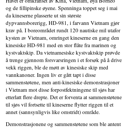
Havet er omkranset av Kina, Vietnam, øya Borneo
og de fillipinske øyene. Spenninga toppet seg i mai
da kineserne plasserte ut sin største
dypvannsborerigg, HD-981, i farvann Vietnam gjør
krav på. I boreområdet rundt 120 nautiske mil utafor
kysten av Vietnam, omringet kineserne en gang den
kinesiske HD-981 med en stor flåte fra marinen og
kystvaktskip. Da vietnamesiske kystvaktskip prøvde
å trenge gjennom forsvarsringen i et forsøk på å drive
vekk riggen, ble de møtt av kinesiske skip med
vannkanoner. Ingen liv er gått tapt i disse
sammenstøtene, men anti-kinesiske demonstrasjoner
i Vietnam mot disse forpostfektningene til sjøs har
etterlatt flere drepte. Det er forventa at sammenstøtene
til sjøs vil fortsette til kineserne flytter riggen til et
annet (sannsynligvis like omstridt) område.
Demonstrasjonene og sammenstøtene som ble antent