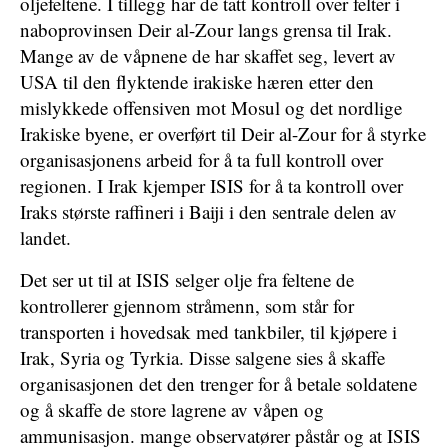
oljefeltene. I tillegg har de tatt kontroll over felter i
naboprovinsen Deir al-Zour langs grensa til Irak.
Mange av de våpnene de har skaffet seg, levert av
USA til den flyktende irakiske hæren etter den
mislykkede offensiven mot Mosul og det nordlige
Irakiske byene, er overført til Deir al-Zour for å styrke
organisasjonens arbeid for å ta full kontroll over
regionen. I Irak kjemper ISIS for å ta kontroll over
Iraks største raffineri i Baiji i den sentrale delen av
landet.
Det ser ut til at ISIS selger olje fra feltene de
kontrollerer gjennom stråmenn, som står for
transporten i hovedsak med tankbiler, til kjøpere i
Irak, Syria og Tyrkia. Disse salgene sies å skaffe
organisasjonen det den trenger for å betale soldatene
og å skaffe de store lagrene av våpen og
ammunisasjon. mange observatører påstår og at ISIS