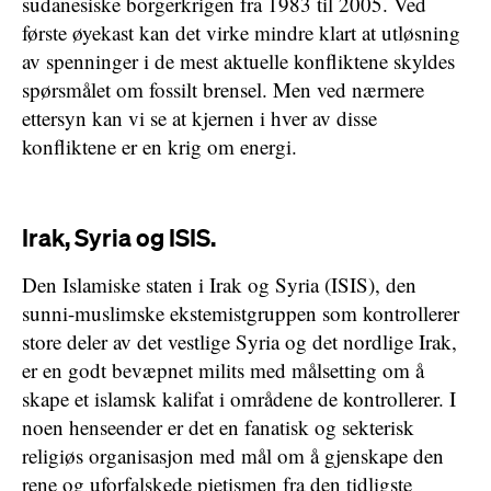
sudanesiske borgerkrigen fra 1983 til 2005. Ved
første øyekast kan det virke mindre klart at utløsning
av spenninger i de mest aktuelle konfliktene skyldes
spørsmålet om fossilt brensel. Men ved nærmere
ettersyn kan vi se at kjernen i hver av disse
konfliktene er en krig om energi.
Irak, Syria og ISIS.
Den Islamiske staten i Irak og Syria (ISIS), den
sunni-muslimske ekstemistgruppen som kontrollerer
store deler av det vestlige Syria og det nordlige Irak,
er en godt bevæpnet milits med målsetting om å
skape et islamsk kalifat i områdene de kontrollerer. I
noen henseender er det en fanatisk og sekterisk
religiøs organisasjon med mål om å gjenskape den
rene og uforfalskede pietismen fra den tidligste