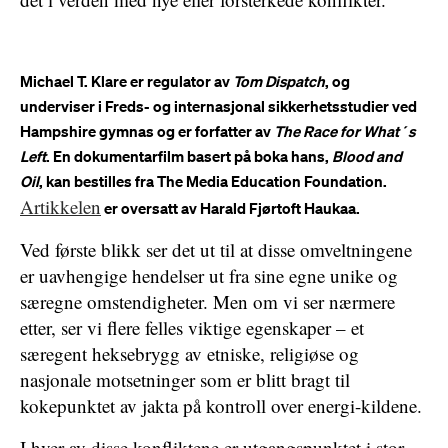
Michael T. Klare er regulator av
Tom Dispatch
, og
underviser i Freds- og internasjonal sikkerhetsstudier ved
Hampshire gymnas og er forfatter av
The Race for What´s
Left
. En dokumentarfilm basert på boka hans,
Blood and
Oil
, kan bestilles fra The Media Education Foundation.
Artikkelen
er oversatt av Harald Fjørtoft Haukaa.
Ved første blikk ser det ut til at disse omveltningene
er uavhengige hendelser ut fra sine egne unike og
særegne omstendigheter. Men om vi ser nærmere
etter, ser vi flere felles viktige egenskaper – et
særegent heksebrygg av etniske, religiøse og
nasjonale motsetninger som er blitt bragt til
kokepunktet av jakta på kontroll over energi-kildene.
I hver av disse konfliktene er utgangspunktet i stor