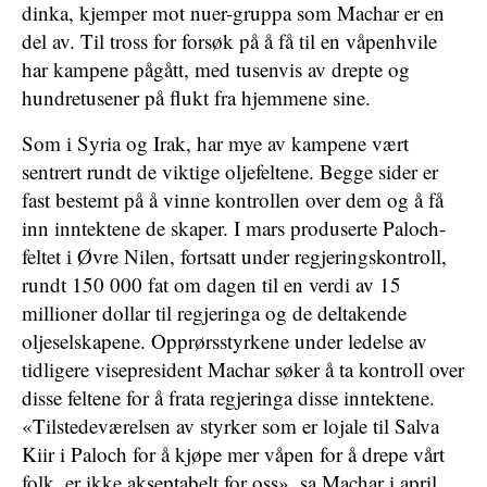
dinka, kjemper mot nuer-gruppa som Machar er en
del av. Til tross for forsøk på å få til en våpenhvile
har kampene pågått, med tusenvis av drepte og
hundretusener på flukt fra hjemmene sine.
Som i Syria og Irak, har mye av kampene vært
sentrert rundt de viktige oljefeltene. Begge sider er
fast bestemt på å vinne kontrollen over dem og å få
inn inntektene de skaper. I mars produserte Paloch-
feltet i Øvre Nilen, fortsatt under regjeringskontroll,
rundt 150 000 fat om dagen til en verdi av 15
millioner dollar til regjeringa og de deltakende
oljeselskapene. Opprørsstyrkene under ledelse av
tidligere visepresident Machar søker å ta kontroll over
disse feltene for å frata regjeringa disse inntektene.
«Tilstedeværelsen av styrker som er lojale til Salva
Kiir i Paloch for å kjøpe mer våpen for å drepe vårt
folk, er ikke akseptabelt for oss», sa Machar i april.