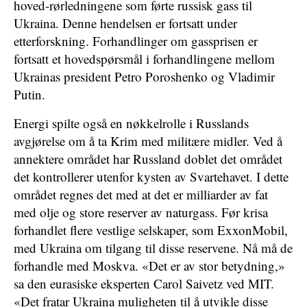
hoved-rørledningene som førte russisk gass til
Ukraina. Denne hendelsen er fortsatt under
etterforskning. Forhandlinger om gassprisen er
fortsatt et hovedspørsmål i forhandlingene mellom
Ukrainas president Petro Poroshenko og Vladimir
Putin.
Energi spilte også en nøkkelrolle i Russlands
avgjørelse om å ta Krim med militære midler. Ved å
annektere området har Russland doblet det området
det kontrollerer utenfor kysten av Svartehavet. I dette
området regnes det med at det er milliarder av fat
med olje og store reserver av naturgass. Før krisa
forhandlet flere vestlige selskaper, som ExxonMobil,
med Ukraina om tilgang til disse reservene. Nå må de
forhandle med Moskva. «Det er av stor betydning,»
sa den eurasiske eksperten Carol Saivetz ved MIT.
«Det fratar Ukraina muligheten til å utvikle disse