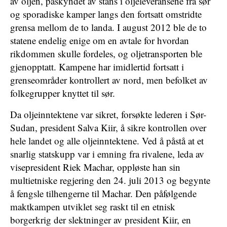
av oljen, påskyndet av stans i oljeleveransene fra sør
og sporadiske kamper langs den fortsatt omstridte
grensa mellom de to landa. I august 2012 ble de to
statene endelig enige om en avtale for hvordan
rikdommen skulle fordeles, og oljetransporten ble
gjenopptatt. Kampene har imidlertid fortsatt i
grenseområder kontrollert av nord, men befolket av
folkegrupper knyttet til sør.
Da oljeinntektene var sikret, forsøkte lederen i Sør-
Sudan, president Salva Kiir, å sikre kontrollen over
hele landet og alle oljeinntektene. Ved å påstå at et
snarlig statskupp var i emning fra rivalene, leda av
visepresident Riek Machar, oppløste han sin
multietniske regjering den 24. juli 2013 og begynte
å fengsle tilhengerne til Machar. Den påfølgende
maktkampen utviklet seg raskt til en etnisk
borgerkrig der slektninger av president Kiir, en