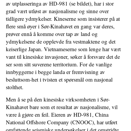
av utplasseringa av HD-981 (se bildet), har i stor
grad vært utløst av nasjonalisme og sinne over
tidligere ydmykelser. Kineserne som insisterer på at
flere små øyer i Sør-Kinahavet en gang var deres,
prøver ennå å komme over tap av land og
ydmykelsene de opplevde fra vestmaktene og det
keiserlige Japan. Vietnameserne som lenge har vært
vant til kinesiske invasjoner, søker å forsvare det de
ser som sitt suverene territorium. For de vanlige
innbyggerne i begge landa er fremvisning av
besluttsom-het i tvisten et spørsmål om nasjonal
stolthet.
Men å se på den kinesiske virksomheten i Sør-
Kinahavet bare som et resultat av nasjonalisme, vil
være å gjøre en feil. Eieren av HD-981, China
National Offshore Company (CNOOC), har utført
omfattende seismiske undersøkelser i det omstridte