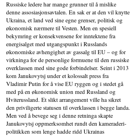
Russiske ledere har mange grunner til å mislike
denne assosiasjonsavtalen. En sak er at den vil knytte
Ukraina, et land ved sine egne grenser, politisk og
økonomisk nærmere til Vesten. Men en spesiell
bekymring er konsekvensene for inntektene fra
energisalget med utgangspunkt i Russlands
økonomiske avhengighet av gassalg til EU – og for
virkninga for de personlige formuene til den russiske
overklassen med sine gode forbindelser. Seint i 2013
kom Janukovytsj under et kolossalt press fra
Vladimir Putin for å vise EU ryggen og i stedet gå
med på en økonomisk union med Russland og
Hviterussland. Et slikt arrangement ville ha sikret
den priviligerte statusen til overklassen i begge landa.
Men ved å bevege seg i denne retninga skapte
Janukovytsj oppmerksomhet rundt den kameraderi-
politikken som lenge hadde ridd Ukrainas