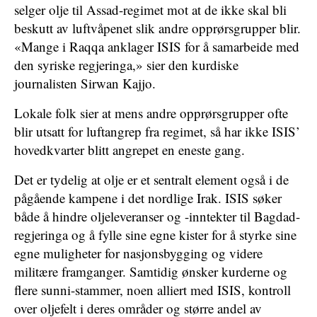
selger olje til Assad-regimet mot at de ikke skal bli
beskutt av luftvåpenet slik andre opprørsgrupper blir.
«Mange i Raqqa anklager ISIS for å samarbeide med
den syriske regjeringa,» sier den kurdiske
journalisten Sirwan Kajjo.
Lokale folk sier at mens andre opprørsgrupper ofte
blir utsatt for luftangrep fra regimet, så har ikke ISIS’
hovedkvarter blitt angrepet en eneste gang.
Det er tydelig at olje er et sentralt element også i de
pågående kampene i det nordlige Irak. ISIS søker
både å hindre oljeleveranser og -inntekter til Bagdad-
regjeringa og å fylle sine egne kister for å styrke sine
egne muligheter for nasjonsbygging og videre
militære framganger. Samtidig ønsker kurderne og
flere sunni-stammer, noen alliert med ISIS, kontroll
over oljefelt i deres områder og større andel av