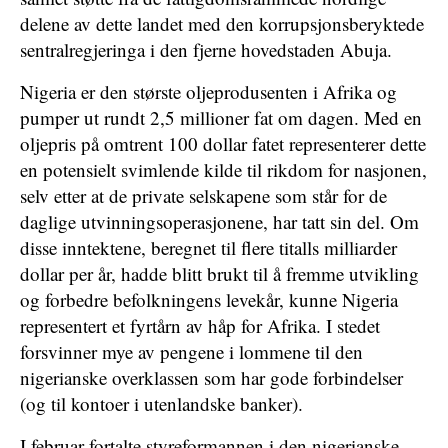
delene av dette landet med den korrupsjonsberyktede
sentralregjeringa i den fjerne hovedstaden Abuja.
Nigeria er den største oljeprodusenten i Afrika og
pumper ut rundt 2,5 millioner fat om dagen. Med en
oljepris på omtrent 100 dollar fatet representerer dette
en potensielt svimlende kilde til rikdom for nasjonen,
selv etter at de private selskapene som står for de
daglige utvinningsoperasjonene, har tatt sin del. Om
disse inntektene, beregnet til flere titalls milliarder
dollar per år, hadde blitt brukt til å fremme utvikling
og forbedre befolkningens levekår, kunne Nigeria
representert et fyrtårn av håp for Afrika. I stedet
forsvinner mye av pengene i lommene til den
nigerianske overklassen som har gode forbindelser
(og til kontoer i utenlandske banker).
I februar fortalte styreformannen i den nigerianske