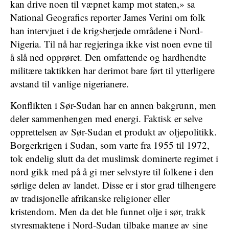
kan drive noen til væpnet kamp mot staten,» sa
National Geografics reporter James Verini om folk
han intervjuet i de krigsherjede områdene i Nord-
Nigeria. Til nå har regjeringa ikke vist noen evne til
å slå ned opprøret. Den omfattende og hardhendte
militære taktikken har derimot bare ført til ytterligere
avstand til vanlige nigerianere.
Konflikten i Sør-Sudan har en annen bakgrunn, men
deler sammenhengen med energi. Faktisk er selve
opprettelsen av Sør-Sudan et produkt av oljepolitikk.
Borgerkrigen i Sudan, som varte fra 1955 til 1972,
tok endelig slutt da det muslimsk dominerte regimet i
nord gikk med på å gi mer selvstyre til folkene i den
sørlige delen av landet. Disse er i stor grad tilhengere
av tradisjonelle afrikanske religioner eller
kristendom. Men da det ble funnet olje i sør, trakk
styresmaktene i Nord-Sudan tilbake mange av sine