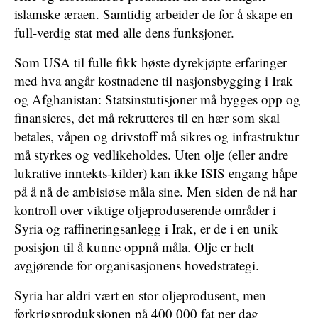
islamske æraen. Samtidig arbeider de for å skape en
full-verdig stat med alle dens funksjoner.
Som USA til fulle fikk høste dyrekjøpte erfaringer
med hva angår kostnadene til nasjonsbygging i Irak
og Afghanistan: Statsinstutisjoner må bygges opp og
finansieres, det må rekrutteres til en hær som skal
betales, våpen og drivstoff må sikres og infrastruktur
må styrkes og vedlikeholdes. Uten olje (eller andre
lukrative inntekts-kilder) kan ikke ISIS engang håpe
på å nå de ambisiøse måla sine. Men siden de nå har
kontroll over viktige oljeproduserende områder i
Syria og raffineringsanlegg i Irak, er de i en unik
posisjon til å kunne oppnå måla. Olje er helt
avgjørende for organisasjonens hovedstrategi.
Syria har aldri vært en stor oljeprodusent, men
førkrigsproduksjonen på 400 000 fat per dag