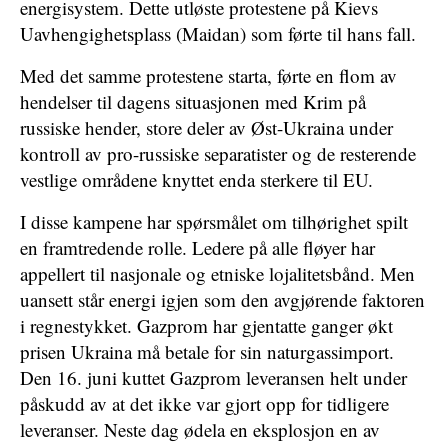
energisystem. Dette utløste protestene på Kievs
Uavhengighetsplass (Maidan) som førte til hans fall.
Med det samme protestene starta, førte en flom av
hendelser til dagens situasjonen med Krim på
russiske hender, store deler av Øst-Ukraina under
kontroll av pro-russiske separatister og de resterende
vestlige områdene knyttet enda sterkere til EU.
I disse kampene har spørsmålet om tilhørighet spilt
en framtredende rolle. Ledere på alle fløyer har
appellert til nasjonale og etniske lojalitetsbånd. Men
uansett står energi igjen som den avgjørende faktoren
i regnestykket. Gazprom har gjentatte ganger økt
prisen Ukraina må betale for sin naturgassimport.
Den 16. juni kuttet Gazprom leveransen helt under
påskudd av at det ikke var gjort opp for tidligere
leveranser. Neste dag ødela en eksplosjon en av