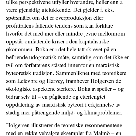
ulike perspektivene utfyller hverandre, heller enn å
være gjensidig utelukkende. Det gjelder f. eks.
spørsmålet om det er overproduksjon eller
profittratens fallende tendens som kan forklare
hvorfor det med mer eller mindre jevne mellomrom
oppstår omfattende kriser i den kapitalistiske
økonomien. Boka er i det hele tatt skrevet på en
befriende udogmatisk måte, samtidig som det ikke er
tvil om forfatterens ståsted innenfor en marxistisk
byteoretisk tradisjon. Sammenliknet med teoretikere
som Lefevbre og Harvey, framhever Holgersen de
økologiske aspektene sterkere. Boka avspeiler – og
bidrar selv til – en pågående og etterlengtet
oppdatering av marxistisk byteori i erkjennelse av
stadig mer påtrengende miljø- og klimaproblemer.
Holgersen illustrerer de teoretiske resonnementene
med en rekke velvalgte eksempler fra Malmö – en