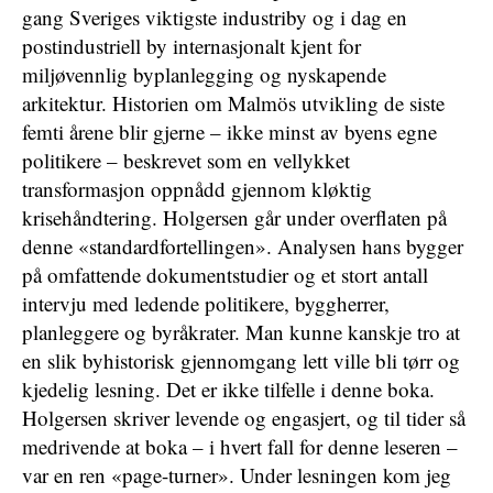
gang Sveriges viktigste industriby og i dag en
postindustriell by internasjonalt kjent for
miljøvennlig byplanlegging og nyskapende
arkitektur. Historien om Malmös utvikling de siste
femti årene blir gjerne – ikke minst av byens egne
politikere – beskrevet som en vellykket
transformasjon oppnådd gjennom kløktig
krisehåndtering. Holgersen går under overflaten på
denne «standardfortellingen». Analysen hans bygger
på omfattende dokumentstudier og et stort antall
intervju med ledende politikere, byggherrer,
planleggere og byråkrater. Man kunne kanskje tro at
en slik byhistorisk gjennomgang lett ville bli tørr og
kjedelig lesning. Det er ikke tilfelle i denne boka.
Holgersen skriver levende og engasjert, og til tider så
medrivende at boka – i hvert fall for denne leseren –
var en ren «page-turner». Under lesningen kom jeg