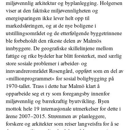
miljøvennlig arkitektur og byplanlegging. Holgersen
viser at den faktiske miljøvennligheten og
energisparingen ikke lever helt opp til
markedsføringen, og at de nye boligene i
utstillingsområdet og de etterfølgende byggetrinnene
ble forbeholdt den rikeste delen av Malmös
innbyggere. De geografiske skillelinjene mellom
fattige og rike bydeler har blitt forsterket, med særlig
store sosiale problemer i arbeider- og
innvandrerområdet Rosengård, oppført som en del av
«millionprogrammet» for sosial boligbygging på
1970-tallet. Trass i dette har Malmö klart å
opparbeide seg et ry som foregangsby innenfor
miljøvennlig og bærekraftig byutvikling. Byen
mottok hele 19 internasjonale utmerkelser for dette i
årene 2007–2015. Strømmen av planleggere,
forskere og arkitekter som reiser langveisfra for å se