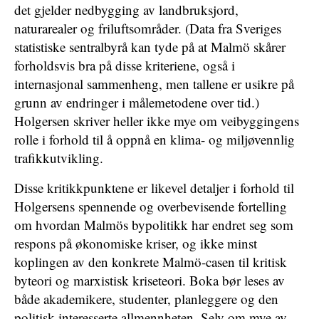
det gjelder nedbygging av landbruksjord,
naturarealer og friluftsområder. (Data fra Sveriges
statistiske sentralbyrå kan tyde på at Malmö skårer
forholdsvis bra på disse kriteriene, også i
internasjonal sammenheng, men tallene er usikre på
grunn av endringer i målemetodene over tid.)
Holgersen skriver heller ikke mye om veibyggingens
rolle i forhold til å oppnå en klima- og miljøvennlig
trafikkutvikling.
Disse kritikkpunktene er likevel detaljer i forhold til
Holgersens spennende og overbevisende fortelling
om hvordan Malmös bypolitikk har endret seg som
respons på økonomiske kriser, og ikke minst
koplingen av den konkrete Malmö-casen til kritisk
byteori og marxistisk kriseteori. Boka bør leses av
både akademikere, studenter, planleggere og den
politisk interesserte allmennheten. Selv om mye av