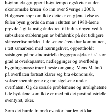
høyinntektsgrupper i høyt tempo også etter at den
økonomiske krisen slo inn over Sverige i 2008.
Holgersen spør om ikke dette er en gjentakelse av
feilen byen gjorde da man i slutten av 1980-årene
prøvde å gi kunstig åndedrett til industribyen ved å
subsidiere etableringen av bilfabrikk på det tidligere
skipsverftsområdet. I de senere årene har kommunen,
i tett samarbeid med næringslivet, opprettholdt
satsingen på postindustrielle byggeprosjekter i så stor
grad at overkapasitet, nedlegginger og overflødig
bygningsmasse truer i neste omgang. Mens Malmö
på overflaten fortsatt klarer seg bra økonomisk,
vokser spenningene og motsigelsene under
overflaten. Og de sosiale problemene og urolighetene
i de bydelene som ikke er med på det postindustrielle
eventyret, øker.
Som det burde framgå ovenfor, har jeg et klart