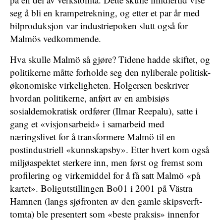
seg å bli en krampetrekning, og etter et par år med
bilproduksjon var industriepoken slutt også for
Malmös vedkommende.
Hva skulle Malmö så gjøre? Tidene hadde skiftet, og
politikerne måtte forholde seg den nyliberale politisk-
økonomiske virkeligheten. Holgersen beskriver
hvordan politikerne, anført av en ambisiøs
sosialdemokratisk ordfører (Ilmar Reepalu), satte i
gang et «visjonsarbeid» i samarbeid med
næringslivet for å transformere Malmö til en
postindustriell «kunnskapsby». Etter hvert kom også
miljøaspektet sterkere inn, men først og fremst som
profilering og virkemiddel for å få satt Malmö «på
kartet». Boligutstillingen Bo01 i 2001 på Västra
Hamnen (langs sjøfronten av den gamle skipsverft-
tomta) ble presentert som «beste praksis» innenfor