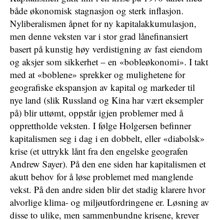
både økonomisk stagnasjon og sterk inflasjon.
Nyliberalismen åpnet for ny kapitalakkumulasjon,
men denne veksten var i stor grad lånefinansiert
basert på kunstig høy verdistigning av fast eiendom
og aksjer som sikkerhet – en «bobleøkonomi». I takt
med at «boblene» sprekker og mulighetene for
geografiske ekspansjon av kapital og markeder til
nye land (slik Russland og Kina har vært eksempler
på) blir uttømt, oppstår igjen problemer med å
opprettholde veksten. I følge Holgersen befinner
kapitalismen seg i dag i en dobbelt, eller «diabolsk»
krise (et uttrykk lånt fra den engelske geografen
Andrew Sayer). På den ene siden har kapitalismen et
akutt behov for å løse problemet med manglende
vekst. På den andre siden blir det stadig klarere hvor
alvorlige klima- og miljøutfordringene er. Løsning av
disse to ulike, men sammenbundne krisene, krever