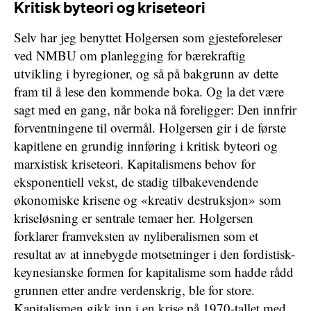
Kritisk byteori og kriseteori
Selv har jeg benyttet Holgersen som gjesteforeleser
ved NMBU om planlegging for bærekraftig
utvikling i byregioner, og så på bakgrunn av dette
fram til å lese den kommende boka. Og la det være
sagt med en gang, når boka nå foreligger: Den innfrir
forventningene til overmål. Holgersen gir i de første
kapitlene en grundig innføring i kritisk byteori og
marxistisk kriseteori. Kapitalismens behov for
eksponentiell vekst, de stadig tilbakevendende
økonomiske krisene og «kreativ destruksjon» som
kriseløsning er sentrale temaer her. Holgersen
forklarer framveksten av nyliberalismen som et
resultat av at innebygde motsetninger i den fordistisk-
keynesianske formen for kapitalisme som hadde rådd
grunnen etter andre verdenskrig, ble for store.
Kapitalismen gikk inn i en krise på 1970-tallet med