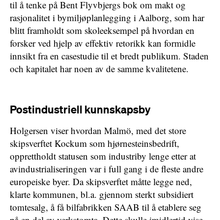
til å tenke på Bent Flyvbjergs bok om makt og
rasjonalitet i bymiljøplanlegging i Aalborg, som har
blitt framholdt som skoleeksempel på hvordan en
forsker ved hjelp av effektiv retorikk kan formidle
innsikt fra en casestudie til et bredt publikum. Staden
och kapitalet har noen av de samme kvalitetene.
Postindustriell kunnskapsby
Holgersen viser hvordan Malmö, med det store
skipsverftet Kockum som hjørnesteinsbedrift,
opprettholdt statusen som industriby lenge etter at
avindustrialiseringen var i full gang i de fleste andre
europeiske byer. Da skipsverftet måtte legge ned,
klarte kommunen, bl.a. gjennom sterkt subsidiert
tomtesalg, å få bilfabrikken SAAB til å etablere seg
på en del av verkstomta. Dette skulle imidlertid vise