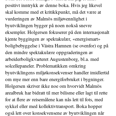
positivt inntrykk av denne boka. Hvis jeg likevel
skal komme med et kritikkpunkt, må det være at
vurderingen av Malmös miljøvennlighet i
byutviklingen bygger på noen nokså snevre
eksempler. Holgersen fokuserer på den internasjonalt
kjente byggingen av spektakulær, «energismart»
boligbebyggelse i Västra Hamnen (se ovenfor) og på
den mindre spektakulære oppgraderingen av
arbeiderboligkvarteret Augustenborg, bl.a. med
solcellepaneler. Problematikken omkring
byutviklingens miljøkonsekvenser handler imidlertid
om mye mer enn bare energiforbruket i bygninger.
Holgersen skriver ikke noe om hvorvidt Malmös
arealbruk har bidratt til mer bilisme eller lagt til rette
for at flere av reisemålene kan nås lett til fots, med
sykkel eller med kollektivtransport. Boka hopper
også lett over konsekvensene av byutviklingen når