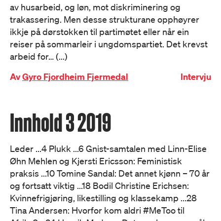
av husarbeid, og løn, mot diskriminering og
trakassering. Men desse strukturane opphøyrer
ikkje på dørstokken til partimøtet eller når ein
reiser på sommarleir i ungdomspartiet. Det krevst
arbeid for… (...)
Av
Gyro Fjordheim Fjermedal
Intervju
Innhold 3 2019
Leder ...4 Plukk ...6 Gnist-samtalen med Linn-Elise
Øhn Mehlen og Kjersti Ericsson: Feministisk
praksis ...10 Tomine Sandal: Det annet kjønn – 70 år
og fortsatt viktig ...18 Bodil Christine Erichsen:
Kvinnefrigjøring, likestilling og klassekamp ...28
Tina Andersen: Hvorfor kom aldri #MeToo til