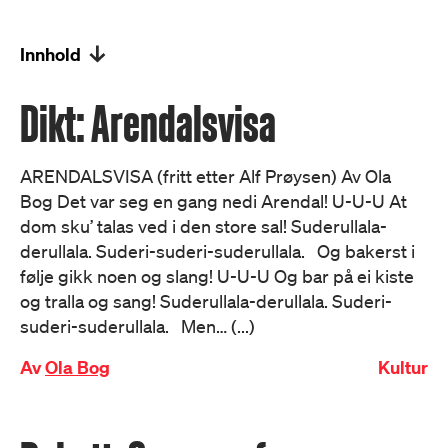
Innhold
Dikt: Arendalsvisa
ARENDALSVISA (fritt etter Alf Prøysen) Av Ola
Bog Det var seg en gang nedi Arendal! U-U-U At
dom sku’ talas ved i den store sal! Suderullala-
derullala. Suderi-suderi-suderullala. Og bakerst i
følje gikk noen og slang! U-U-U Og bar på ei kiste
og tralla og sang! Suderullala-derullala. Suderi-
suderi-suderullala. Men… (...)
Av
Ola Bog
Kultur