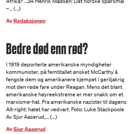
Afrika? ...34 Henrik Madsen: Det norske spørsmål
–… (...)
Av
Redaksjonen
Bedre død enn rød?
I 1919 deporterte amerikanske myndigheter
kommunister, på femtitallet ønsket McCarthy å
fengsle dem og amerikanere kjempet i geriljakrig
mot den røde fare under Reagan. Mens det blant
amerikanske høyreekstreme er mer snakk om et
marxisme-hat. Fra amerikanske nazister til dagens
Alt-right: hatet har vedvart. Foto: Luke Stackpoole
Av Sjur Aaserud,… (...)
Av
Sjur Aaserud