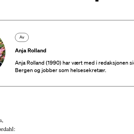
Av
Anja Rolland
Anja Rolland (1990) har vært med i redaksjonen si
Bergen og jobber som helsesekretær.
a,
ordahl: