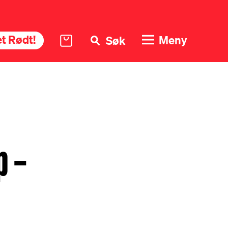
t Rødt!
Meny
Søk
p –