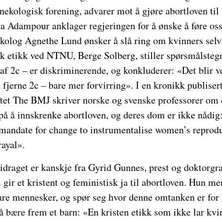
nekologisk forening, advarer mot å gjøre abortloven til b
 Adampour anklager regjeringen for å ønske å føre oss 4
kolog Agnethe Lund ønsker å slå ring om kvinners sel
sk etikk ved NTNU, Berge Solberg, stiller spørsmålsteg
raf 2c – er diskriminerende, og konkluderer: «Det blir v
 fjerne 2c – bare mer forvirring». I en kronikk publisert
ftet The BMJ skriver norske og svenske professorer om
 på å innskrenke abortloven, og deres dom er ikke nådi
mandate for change to instrumentalise women’s reprodu
rayal».
draget er kanskje fra Gyrid Gunnes, prest og doktorgra
 gir et kristent og feministisk ja til abortloven. Hun me
bare mennesker, og spør seg hvor denne omtanken er for
 å bære frem et barn: «En kristen etikk som ikke lar k