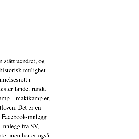
n stått uendret, og
 historisk mulighet
mmelsesrett i
ester landet rundt,
tkamp – maktkamp er,
tloven. Det er en
r, Facebook-innlegg
 Innlegg fra SV,
nte, men her er også