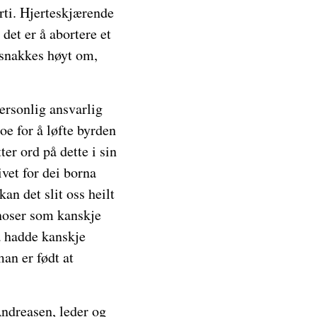
rti. Hjerteskjærende
det er å abortere et
e snakkes høyt om,
personlig ansvarlig
oe for å løfte byrden
er ord på dette i sin
ivet for dei borna
n det slit oss heilt
noser som kanskje
å hadde kanskje
man er født at
ndreasen, leder og