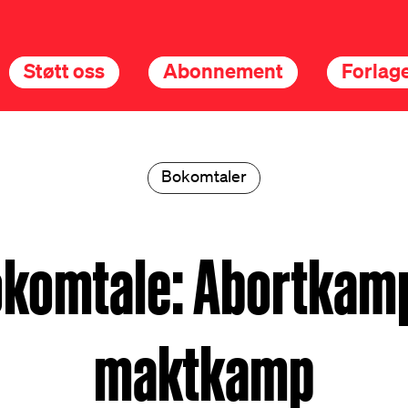
Støtt oss
Abonnement
Forlage
Bokomtaler
komtale: Abortkam
maktkamp