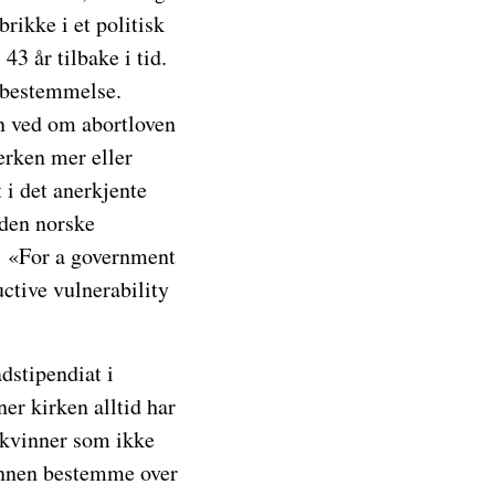
rikke i et politisk
3 år tilbake i tid.
vbestemmelse.
n ved om abortloven
erken mer eller
 i det anerkjente
 den norske
g: «For a government
ctive vulnerability
dstipendiat i
ner kirken alltid har
 kvinner som ikke
vinnen bestemme over