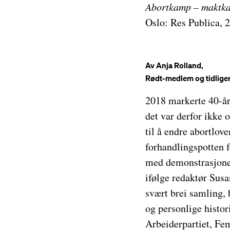
Abortkamp – maktk
Oslo: Res Publica, 2
Av Anja Rolland,
Rødt-medlem og tidliger
2018 markerte 40-års
det var derfor ikke 
til å endre abortlov
forhandlingspotten f
med demonstrasjoner
ifølge redaktør Susa
svært brei samling, 
og personlige histor
Arbeiderpartiet, Fem