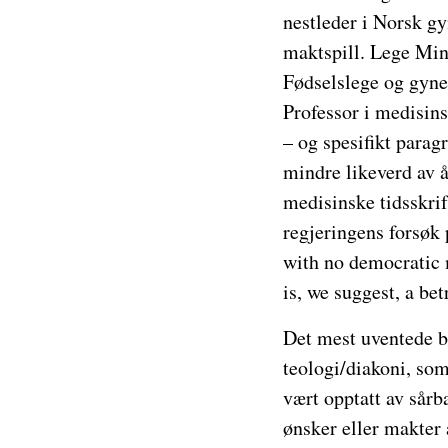
nestleder i Norsk gy
maktspill. Lege Mina
Fødselslege og gyne
Professor i medisin
– og spesifikt parag
mindre likeverd av å
medisinske tidsskri
regjeringens forsøk
with no democratic 
is, we suggest, a bet
Det mest uventede bi
teologi/diakoni, som
vært opptatt av sår
ønsker eller makter