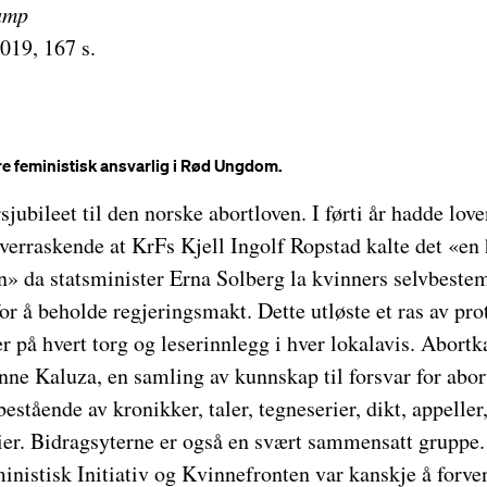
amp
019, 167 s.
e feministisk ansvarlig i Rød Ungdom.
jubileet til den norske abortloven. I førti år hadde love
overraskende at KrFs Kjell Ingolf Ropstad kalte det «en
en» da statsminister Erna Solberg la kvinners selvbeste
or å beholde regjeringsmakt. Dette utløste et ras av prot
 på hvert torg og leserinnlegg i hver lokalavis. Abor
nne Kaluza, en samling av kunnskap til forsvar for abor
bestående av kronikker, taler, tegneserier, dikt, appelle
ier. Bidragsyterne er også en svært sammensatt gruppe.
inistisk Initiativ og Kvinnefronten var kanskje å forve