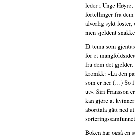
leder i Unge Høyre,
fortellinger fra dem 
alvorlig sykt foster
men sjeldent snakk
Et tema som gjentas 
for et mangfoldsidea
fra dem det gjelder.
kronikk: «La den para
som er her (…) So få
ut». Siri Fransson 
kan gjøre at kvinner
aborttala gått ned u
sorteringssamfunnet 
Boken har også en s