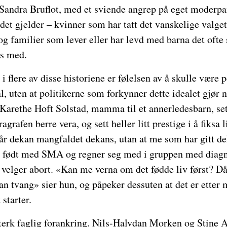
 Sandra Bruflot, med et sviende angrep på eget moderpa
det gjelder – kvinner som har tatt det vanskelige valget 
, og familier som lever eller har levd med barna det oft
es med.
i flere av disse historiene er følelsen av å skulle være 
l, uten at politikerne som forkynner dette idealet gjør n
 Karethe Hoft Solstad, mamma til et annerledesbarn, sett
grafen berre vera, og sett heller litt prestige i å fiksa l
r dekan mangfaldet dekans, utan at me som har gitt deka
er født med SMA og regner seg med i gruppen med diag
 velger abort. «Kan me verna om det fødde liv først? D
tan tvang» sier hun, og påpeker dessuten at det er etter 
starter.
terk faglig forankring. Nils-Halvdan Morken og Stine A