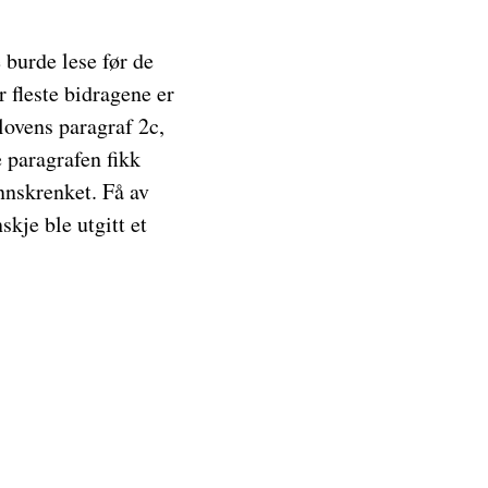
burde lese før de
r fleste bidragene er
lovens paragraf 2c,
 paragrafen fikk
nnskrenket. Få av
kje ble utgitt et