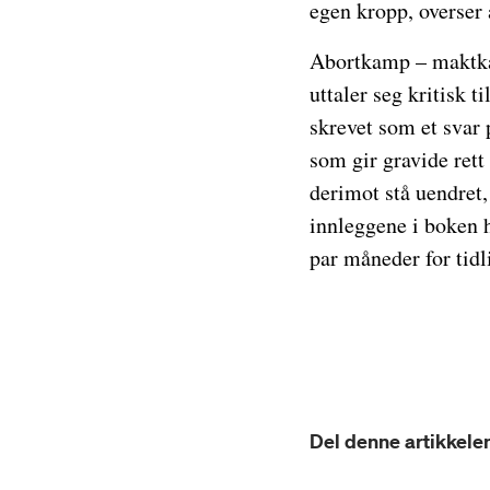
egen kropp, overser 
Abortkamp – maktkam
uttaler seg kritisk t
skrevet som et svar 
som gir gravide rett
derimot stå uendret,
innleggene i boken h
par måneder for tidl
Del denne artikkelen