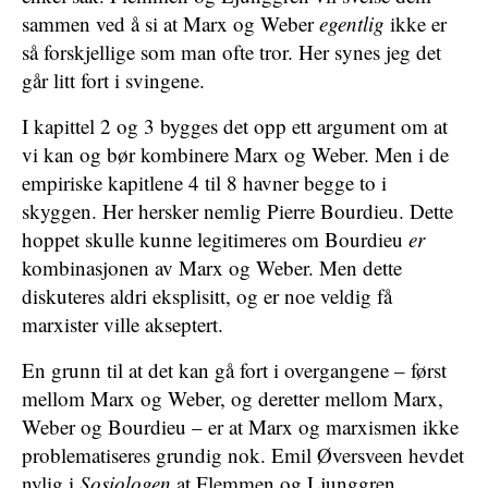
sammen ved å si at Marx og Weber
egentlig
ikke er
så forskjellige som man ofte tror. Her synes jeg det
går litt fort i svingene.
I kapittel 2 og 3 bygges det opp ett argument om at
vi kan og bør kombinere Marx og Weber. Men i de
empiriske kapitlene 4 til 8 havner begge to i
skyggen. Her hersker nemlig Pierre Bourdieu. Dette
hoppet skulle kunne legitimeres om Bourdieu
er
kombinasjonen av Marx og Weber. Men dette
diskuteres aldri eksplisitt, og er noe veldig få
marxister ville akseptert.
En grunn til at det kan gå fort i overgangene – først
mellom Marx og Weber, og deretter mellom Marx,
Weber og Bourdieu – er at Marx og marxismen ikke
problematiseres grundig nok. Emil Øversveen hevdet
nylig i
Sosiologen
at Flemmen og Ljunggren