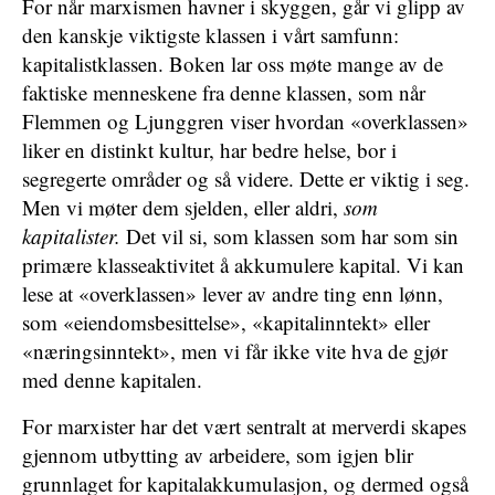
For når marxismen havner i skyggen, går vi glipp av
den kanskje viktigste klassen i vårt samfunn:
kapitalistklassen. Boken lar oss møte mange av de
faktiske menneskene fra denne klassen, som når
Flemmen og Ljunggren viser hvordan «overklassen»
liker en distinkt kultur, har bedre helse, bor i
segregerte områder og så videre. Dette er viktig i seg.
Men vi møter dem sjelden, eller aldri,
som
kapitalister.
Det vil si, som klassen som har som sin
primære klasseaktivitet å akkumulere kapital. Vi kan
lese at «overklassen» lever av andre ting enn lønn,
som «eiendomsbesittelse», «kapitalinntekt» eller
«næringsinntekt», men vi får ikke vite hva de gjør
med denne kapitalen.
For marxister har det vært sentralt at merverdi skapes
gjennom utbytting av arbeidere, som igjen blir
grunnlaget for kapitalakkumulasjon, og dermed også