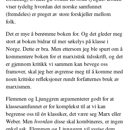
viser tydelig hvordan det norske samfunnet
(fremdeles) er preget av store forskjeller mellom
folk.
Det er mye å berømme boken for. Og det gleder meg
stort at boken bidrar til mer søkelys på klasse i
Norge. Dette er bra. Men ettersom jeg ble spurt om å
kommentere boken for et marxistisk tidsskrift, og det
er gjennom kritikk vi sammen kan bevege oss
framover, skal jeg her avgrense meg til å komme med
noen kritiske refleksjoner rundt forfatternes bruk av
marxismen.
Flemmen og Ljunggren argumenterer godt for at
klassesamfunnet er for komplekst til at vi kan
begrense oss til é
n
klassiker, det være seg Marx eller
Weber. Men
hvordan
disse skal kombineres, er ingen
enkel sak. Flemmen og Ljunggren vil sveise dem