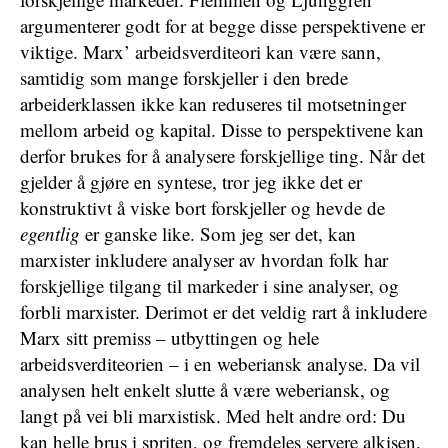
argumenterer godt for at begge disse perspektivene er
viktige. Marx’ arbeidsverditeori kan være sann,
samtidig som mange forskjeller i den brede
arbeiderklassen ikke kan reduseres til motsetninger
mellom arbeid og kapital. Disse to perspektivene kan
derfor brukes for å analysere forskjellige ting. Når det
gjelder å gjøre en syntese, tror jeg ikke det er
konstruktivt å viske bort forskjeller og hevde de
egentlig
er ganske like. Som jeg ser det, kan
marxister inkludere analyser av hvordan folk har
forskjellige tilgang til markeder i sine analyser, og
forbli marxister. Derimot er det veldig rart å inkludere
Marx sitt premiss – utbyttingen og hele
arbeidsverditeorien – i en weberiansk analyse. Da vil
analysen helt enkelt slutte å være weberiansk, og
langt på vei
bli
marxistisk.
Med helt andre ord: Du
kan helle brus i spriten, og fremdeles servere alkisen.