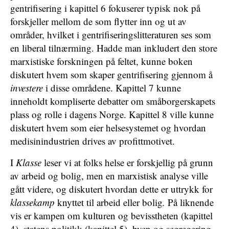
gentrifisering i kapittel 6 fokuserer typisk nok på
forskjeller mellom de som flytter inn og ut av
områder, hvilket i gentrifiseringslitteraturen ses som
en liberal tilnærming. Hadde man inkludert den store
marxistiske forskningen på feltet, kunne boken
diskutert hvem som skaper gentrifisering gjennom å
investere
i disse områdene. Kapittel 7 kunne
inneholdt kompliserte debatter om småborgerskapets
plass og rolle i dagens Norge. Kapittel 8 ville kunne
diskutert hvem som eier helsesystemet og hvordan
medisinindustrien drives av profittmotivet.
I
Klasse
leser vi at folks helse er forskjellig på grunn
av arbeid og bolig, men en marxistisk analyse ville
gått videre, og diskutert hvordan dette er uttrykk for
klassekamp
knyttet til arbeid eller bolig
.
På liknende
vis er kampen om kulturen og bevisstheten (kapittel
4), statens politikk (kapittel 5), byen og segregering