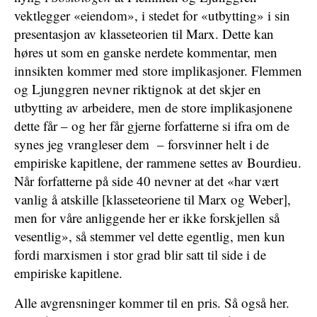
vektlegger «eiendom», i stedet for «utbytting» i sin
presentasjon av klasseteorien til Marx.
Dette kan
høres ut som en ganske nerdete kommentar, men
innsikten kommer med store implikasjoner. Flemmen
og Ljunggren nevner riktignok at det skjer en
utbytting av arbeidere, men de store implikasjonene
dette får – og her får gjerne forfatterne si ifra om de
synes jeg vrangleser dem – forsvinner helt i de
empiriske kapitlene, der rammene settes av Bourdieu.
Når forfatterne på side 40 nevner at det «har vært
vanlig å atskille [klasseteoriene til Marx og Weber],
men for våre anliggende her er ikke forskjellen så
vesentlig», så stemmer vel dette egentlig, men kun
fordi marxismen i stor grad blir satt til side i de
empiriske kapitlene.
Alle avgrensninger kommer til en pris. Så også her.