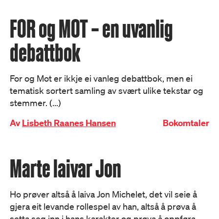
FOR og MOT – en uvanlig
debattbok
For og Mot er ikkje ei vanleg debattbok, men ei
tematisk sortert samling av svært ulike tekstar og
stemmer. (...)
Av
Lisbeth Raanes Hansen
Bokomtaler
Marte laivar Jon
Ho prøver altså å laiva Jon Michelet, det vil seie å
gjera eit levande rollespel av han, altså å prøva å
setta seg inn i hans karakter og prøva å oppføra