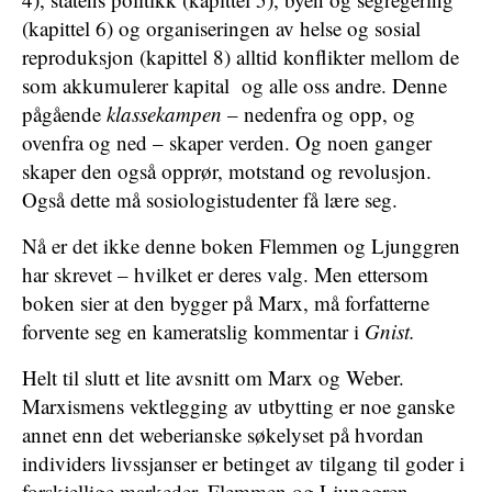
(kapittel 6) og organiseringen av helse og sosial
reproduksjon (kapittel 8) alltid konflikter mellom de
som akkumulerer kapital og alle oss andre. Denne
pågående
klassekampen
– nedenfra og opp, og
ovenfra og ned – skaper verden. Og noen ganger
skaper den også opprør, motstand og revolusjon.
Også dette må sosiologistudenter få lære seg.
Nå er det ikke denne boken Flemmen og Ljunggren
har skrevet – hvilket er deres valg. Men ettersom
boken sier at den bygger på Marx, må forfatterne
forvente seg en kameratslig kommentar i
Gnist.
Helt til slutt et lite avsnitt om Marx og Weber.
Marxismens vektlegging av utbytting er noe ganske
annet enn det weberianske søkelyset på hvordan
individers livssjanser er betinget av tilgang til goder i
forskjellige markeder. Flemmen og Ljunggren