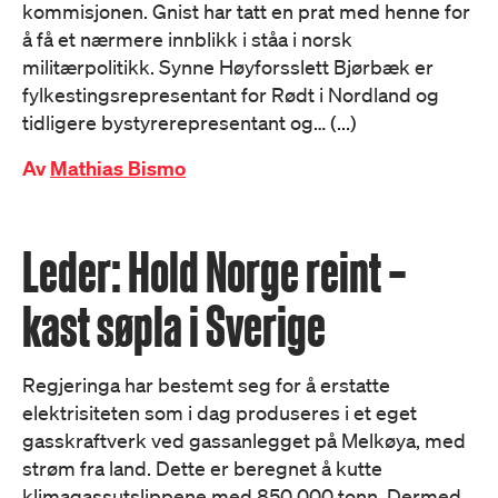
kommisjonen. Gnist har tatt en prat med henne for
å få et nærmere innblikk i ståa i norsk
militærpolitikk. Synne Høyforsslett Bjørbæk er
fylkestingsrepresentant for Rødt i Nordland og
tidligere bystyrerepresentant og… (...)
Av
Mathias Bismo
Leder: Hold Norge reint –
kast søpla i Sverige
Regjeringa har bestemt seg for å erstatte
elektrisiteten som i dag produseres i et eget
gasskraftverk ved gassanlegget på Melkøya, med
strøm fra land. Dette er beregnet å kutte
klimagassutslippene med 850 000 tonn. Dermed