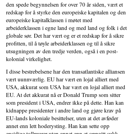
den spede begynnelsen for over 70 år siden, vært et
redskap for å styrke den europeiske kapitalen og den
europeiske kapitalklassen i møtet med
arbeiderklassen i egne land og med land og folk i det
globale sør. Det har vært og er et redskap for å sikre
profitten, til å tøyle arbeiderklassen og til å sikre
utsugningen av den tredje verden, også i en post-
kolonial virkelighet.
I disse bestrebelsene har den transatlantiske alliansen
vært uunnværlig. EU har vært en lojal alliert med
USA, akkurat som USA har vært en lojal alliert med
EU. At det akkurat nå er Donald Trump som sitter
som president i USA, endrer ikke på dette. Han kan
kidnappe presidenter i andre land og gjøre krav på
EU-lands koloniale besittelser, uten at det avføder
annet enn lett hoderysting. Han kan sette opp
ensidige tollmurer uten annet enn et oppgitt sukk