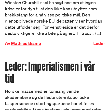
Winston Churchill skal ha sagt noe om at ingen
krise er for dyp til at den ikke kan utnyttes som
brekkstang for å nå visse politiske mål. Den
gjenopplivede norske EU-debatten viser hvordan
dette utfolder seg. For venstresida er det derfor
desto viktigere ikke å bite på agnet. Til tross… (...)
Av
Mathias Bismo
Leder
Leder: Imperialismen i vår
tid
Norske massemedier, toneangivende
akademikere og de fleste utenrikspolitiske
talspersonene i stortingspartiene har et felles
verdensbilde. Mens høstens valgkamp med rette