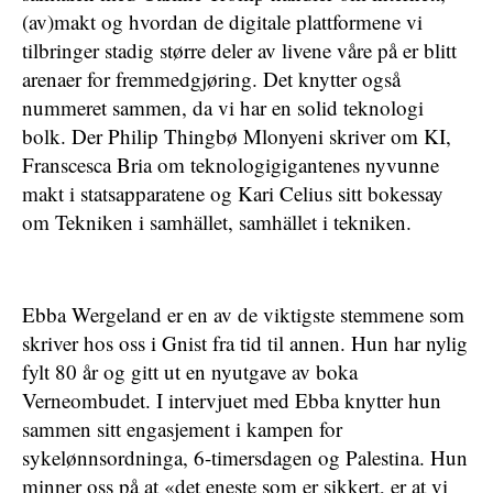
(av)makt og hvordan de digitale plattformene vi
tilbringer stadig større deler av livene våre på er blitt
arenaer for fremmedgjøring. Det knytter også
nummeret sammen, da vi har en solid teknologi
bolk. Der Philip Thingbø Mlonyeni skriver om KI,
Franscesca Bria om teknologigigantenes nyvunne
makt i statsapparatene og Kari Celius sitt bokessay
om Tekniken i samhället, samhället i tekniken.
Ebba Wergeland er en av de viktigste stemmene som
skriver hos oss i Gnist fra tid til annen. Hun har nylig
fylt 80 år og gitt ut en nyutgave av boka
Verneombudet. I intervjuet med Ebba knytter hun
sammen sitt engasjement i kampen for
sykelønnsordninga, 6-timersdagen og Palestina. Hun
minner oss på at «det eneste som er sikkert, er at vi