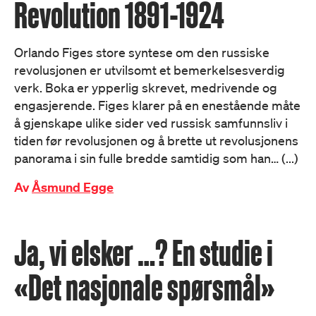
Revolution 1891-1924
Orlando Figes store syntese om den russiske
revolusjonen er utvilsomt et bemerkelsesverdig
verk. Boka er ypperlig skrevet, medrivende og
engasjerende. Figes klarer på en enestående måte
å gjenskape ulike sider ved russisk samfunnsliv i
tiden før revolusjonen og å brette ut revolusjonens
panorama i sin fulle bredde samtidig som han… (...)
Av
Åsmund Egge
Ja, vi elsker …? En studie i
«Det nasjonale spørsmål»