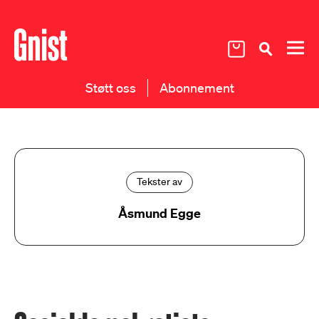
Støtt oss
Abonnement
Tekster av
Åsmund Egge