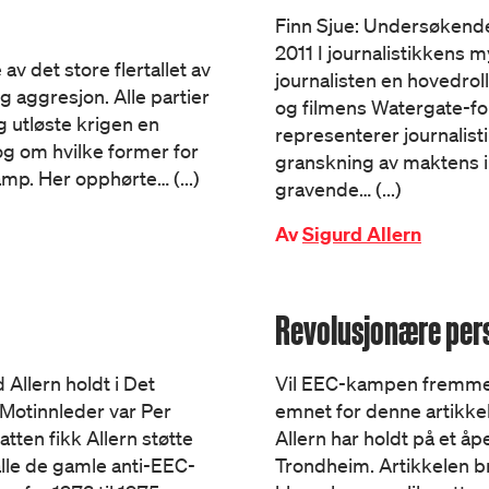
Finn Sjue: Undersøkende 
2011 I journalistikkens
av det store flertallet av
journalisten en hovedrol
aggresjon. Alle partier
og filmens Watergate-fo
 utløste krigen en
representerer journalist
og om hvilke former for
granskning av maktens i
mp. Her opphørte… (...)
gravende… (...)
Av
Sigurd Allern
Revolusjonære pers
Allern holdt i Det
Vil EEC-kampen fremme a
 Motinnleder var Per
emnet for denne artikke
tten fikk Allern støtte
Allern har holdt på et 
alle de gamle anti-EEC-
Trondheim. Artikkelen br