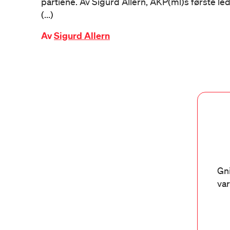
partiene. Av Sigurd Allern, AKP(ml)s første led
(...)
Av
Sigurd Allern
Gni
var