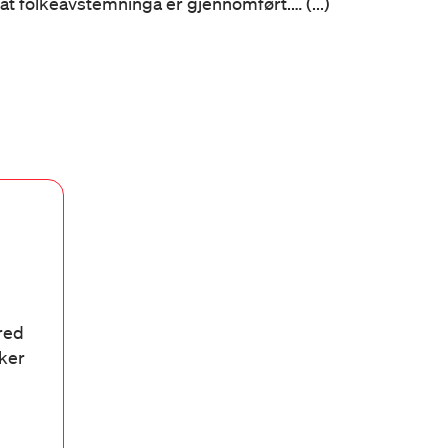
at folkeavstemninga er gjennomført.… (...)
bred
aker