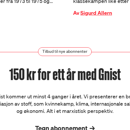
er fra 1973 til 1975 og…
klassekampen like etter 
Av
Sigurd Allern
Tilbud til nye abonnenter
150 kr for ett år med Gnist
st kommer ut minst 4 ganger i året. Vi presenterer en 
iasjon av stoff, som kvinnekamp, klima, internasjonale s
og økonomi. Alt i et marxistisk perspektiv.
Tegn abonnement