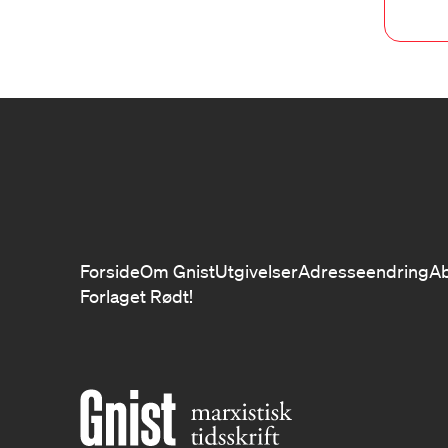
Forside
Om Gnist
Utgivelser
Adresseendring
A
Forlaget Rødt!