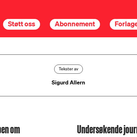
Støtt oss
Abonnement
Forlage
Tekster av
Sigurd Allern
mpen om
Undersøkende journ