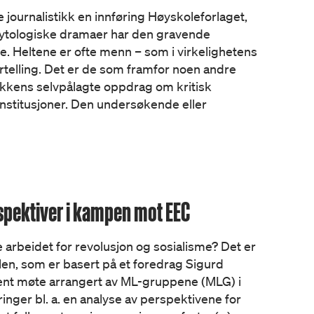
journalistikk en innføring Høyskoleforlaget,
 mytologiske dramaer har den gravende
le. Heltene er ofte menn – som i virkelighetens
rtelling. Det er de som framfor noen andre
ikkens selvpålagte oppdrag om kritisk
nstitusjoner. Den undersøkende eller
pektiver i kampen mot EEC
rbeidet for revolusjon og sosialisme? Det er
len, som er basert på et foredrag Sigurd
åpent møte arrangert av ML-gruppene (MLG) i
inger bl. a. en analyse av perspektivene for