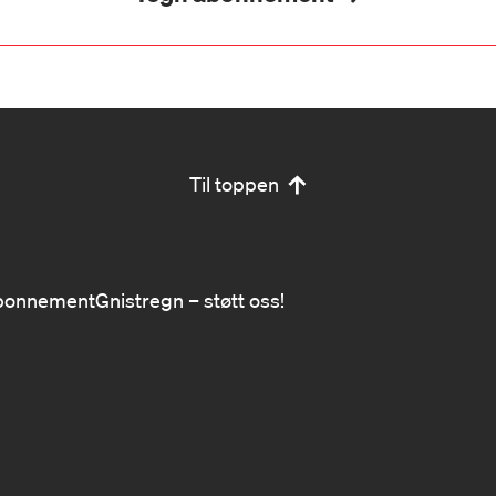
Til toppen
bonnement
Gnistregn – støtt oss!