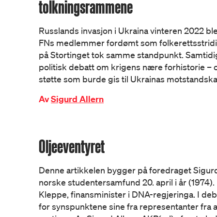
tolkningsrammene
Russlands invasjon i Ukraina vinteren 2022 ble 
FNs medlemmer fordømt som folkerettsstridig 
på Stortinget tok samme standpunkt. Samtidig
politisk debatt om krigens nære forhistorie – 
støtte som burde gis til Ukrainas motstandska
Av
Sigurd Allern
Oljeeventyret
Denne artikkelen bygger på foredraget Sigurd 
norske studentersamfund 20. april i år (1974).
Kleppe, finansminister i DNA-regjeringa. I deba
for synspunktene sine fra representanter fra 