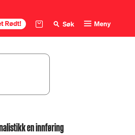
t Rødt!
Meny
Søk
alistikk en innføring