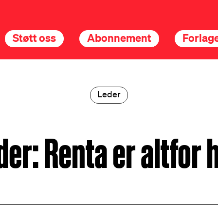
Støtt oss
Abonnement
Forlage
Leder
der: Renta er altfor 