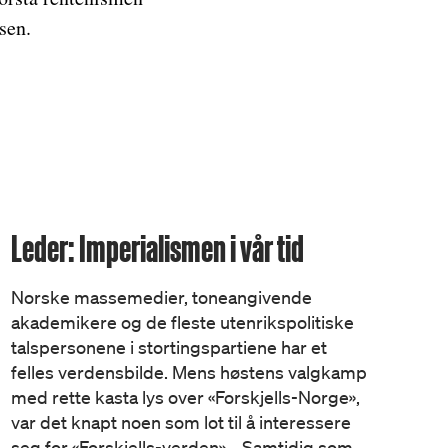
sen.
Leder: Imperialismen i vår tid
Norske massemedier, toneangivende
akademikere og de fleste utenrikspolitiske
talspersonene i stortingspartiene har et
felles verdensbilde. Mens høstens valgkamp
med rette kasta lys over «Forskjells-Norge»,
var det knapt noen som lot til å interessere
seg for «Forskjells-verden». Samtidig som