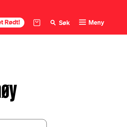
t Rødt!
Meny
Søk
høy