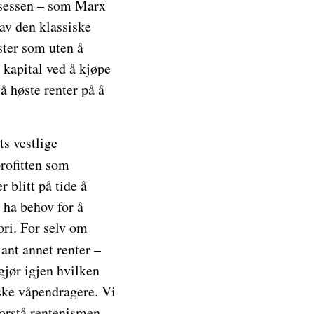
osessen – som Marx
 av den klassiske
ster som uten å
kapital ved å kjøpe
å høste renter på å
s vestlige
profitten som
 blitt på tide å
 ha behov for å
ori. For selv om
ant annet renter –
gjør igjen hvilken
iske våpendragere. Vi
forstå rentenismen