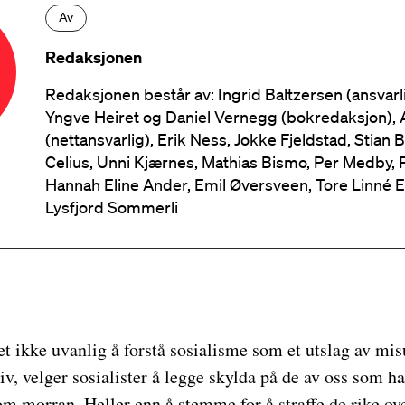
Av
Redaksjonen
Redaksjonen består av: Ingrid Baltzersen (ansvarl
Yngve Heiret og Daniel Vernegg (bokredaksjon), 
(nettansvarlig), Erik Ness, Jokke Fjeldstad, Stian 
Celius, Unni Kjærnes, Mathias Bismo, Per Medby, 
Hannah Eline Ander, Emil Øversveen, Tore Linné E
Lysfjord Sommerli
et ikke uvanlig å forstå sosialisme som et utslag av misu
liv, velger sosialister å legge skylda på de av oss som har
om morran. Heller enn å stemme for å straffe de rike ov