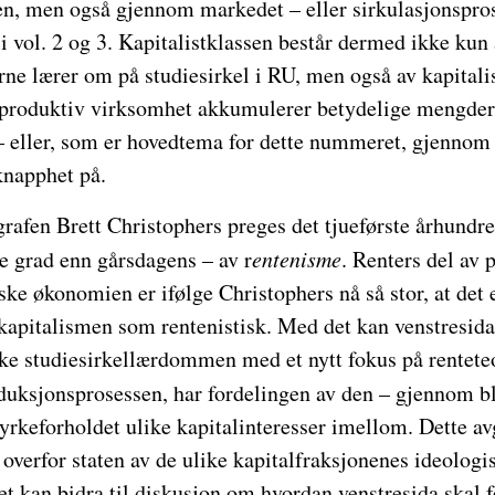
n, men også gjennom markedet – eller sirkulasjonspr
r i vol. 2 og 3. Kapitalistklassen består dermed ikke kun
rne lærer om på studiesirkel i RU, men også av kapitali
i produktiv virksomhet akkumulerer betydelige mengder 
 – eller, som er hovedtema for dette nummeret, gjennom 
 knapphet på.
afen Brett Christophers preges det tjueførste århundret
re grad enn gårsdagens – av r
entenisme
. Renters del av 
ske økonomien er ifølge Christophers nå så stor, at det er
kapitalismen som rentenistisk. Med det kan venstresida
ske studiesirkellærdommen med et nytt fokus på rentete
duksjonsprosessen, har fordelingen av den – gjennom bl
tyrkeforholdet ulike kapitalinteresser imellom. Dette av
overfor staten av de ulike kapitalfraksjonenes ideolog
t kan bidra til diskusjon om hvordan venstresida skal 