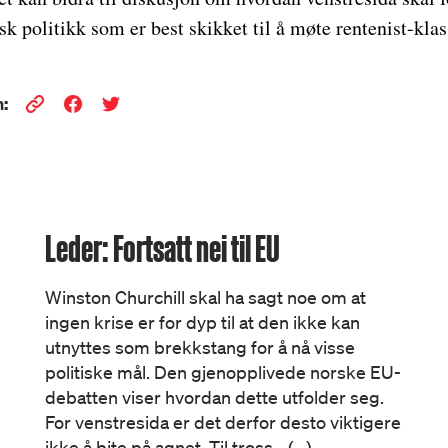
sk politikk som er best skikket til å møte rentenist-klas
:
Leder: Fortsatt nei til EU
Winston Churchill skal ha sagt noe om at
ingen krise er for dyp til at den ikke kan
utnyttes som brekkstang for å nå visse
politiske mål. Den gjenopplivede norske EU-
debatten viser hvordan dette utfolder seg.
For venstresida er det derfor desto viktigere
ikke å bite på agnet. Til tross… (...)