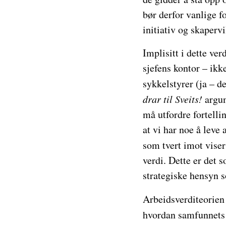
bør derfor vanlige f
initiativ og skapervi
Implisitt i dette ve
sjefens kontor – ik
sykkelstyrer (ja – d
drar til Sveits!
argum
må utfordre fortelli
at vi har noe å leve 
som tvert imot viser
verdi. Dette er det
strategiske hensyn s
Arbeidsverditeorien
hvordan samfunnets