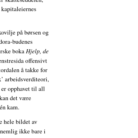
 kapitaleiernes
kovilje på børsen og
odora-budenes
ferske boka
Hjelp, de
nstresida offensivt
ordalen å takke for
x’ arbeidsverditeori,
er opphavet til all
 kan det være
 én kam.
e hele bildet av
nemlig ikke bare i