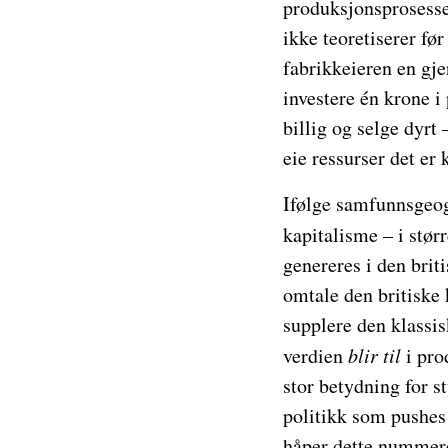
produksjonsprosesse
ikke teoretiserer fø
fabrikkeieren en gje
investere én krone 
billig og selge dyrt
eie ressurser det er
Ifølge samfunnsgeogr
kapitalisme – i stør
genereres i den briti
omtale den britiske 
supplere den klassi
verdien
blir til
i pro
stor betydning for s
politikk som pushes 
håper dette nummere