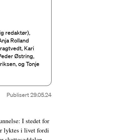
ig redaktør),
Anja Rolland
Bragtvedt, Kari
Peder Østring,
riksen, og Tonje
Publisert 29.05.24
nnelse: I stedet for
 lyktes i livet fordi
er skatteseddelen,