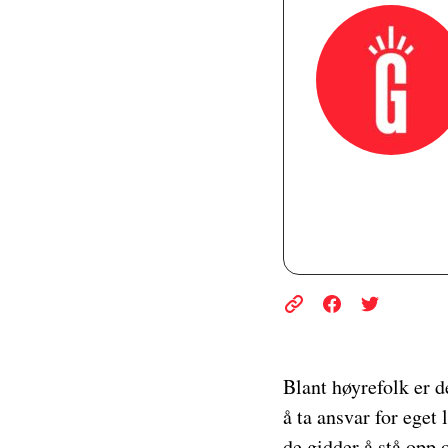
Blant høyrefolk er d
å ta ansvar for eget 
de gidder å stå opp 