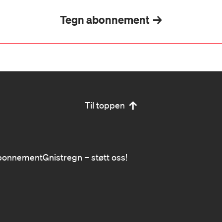
Tegn abonnement
Til toppen
bonnement
Gnistregn – støtt oss!