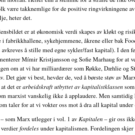
olk være takknemlige for de positive ringvirkningene av
lje, heter det.
rdensbildet er at økonomisk verdi skapes av kløkt og risi
ke i fabrikkhallene, sykehjemmene, åkrene eller bak Fo
e avkreves å stille med egne sykler/fast kapital). I den 
enterer Mímir Kristjansson og Sofie Marhaug for at ve
ngen om at vi har milliardærer som Røkke, Dæhlie og St
av. Det gjør vi best, hevder de, ved å børste støv av Mar
 at det er
arbeidskraft utbyttet av kapitalistklassen
som 
 som marxist vanskelig ikke å applaudere. Men samtidig
om taler for at vi vokter oss mot å dra all kapital under
 – som Marx utlegger i vol. 1 av
Kapitalen
– gir oss ikk
 verdier
fordeles
under kapitalismen. Fordelingen skjer 