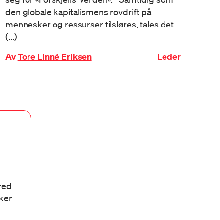
den globale kapitalismens rovdrift på
mennesker og ressurser tilsløres, tales det…
(...)
Av
Tore Linné Eriksen
Leder
bred
aker