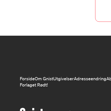
Forside
Om Gnist
Utgivelser
Adresseendring
A
Forlaget Rødt!