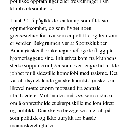
politiske oppfatninger eller trosretninger i sin
klubbvirksomhet.»
I mai 2015 pågikk det en kamp som fikk stor
oppmerksomhet, og som flyttet noen
grensesteiner for hva som er politikk og hva som
er verdier. Bakgrunnen var at Sportsklubben
Brann ønsket å bruke regnbuefargede flagg på
hjørneflaggene sine. Initiativet kom fra klubbens
sterke supportermiljøer som over lengre tid hadde
jobbet for å sidestille homofobi med rasisme. Det
var et tilsynelatende ganske harmløst ønske som
likevel møtte enorm motstand fra sentrale
idrettsledere. Motstanden må sees som et ønske
om å opprettholde et skarpt skille mellom idrett
og politikk. Den skeive bevegelsen ble sett på
som politikk og ikke uttrykk for basale
menneskerettigheter.