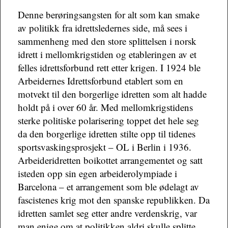
Denne berøringsangsten for alt som kan smake
av politikk fra idrettsledernes side, må sees i
sammenheng med den store splittelsen i norsk
idrett i mellomkrigstiden og etableringen av et
felles idrettsforbund rett etter krigen. I 1924 ble
Arbeidernes Idrettsforbund etablert som en
motvekt til den borgerlige idretten som alt hadde
holdt på i over 60 år. Med mellomkrigstidens
sterke politiske polarisering toppet det hele seg
da den borgerlige idretten stilte opp til tidenes
sportsvaskingsprosjekt – OL i Berlin i 1936.
Arbeideridretten boikottet arrangementet og satt
isteden opp sin egen arbeiderolympiade i
Barcelona – et arrangement som ble ødelagt av
fascistenes krig mot den spanske republikken. Da
idretten samlet seg etter andre verdenskrig, var
man enige om at politikken aldri skulle splitte