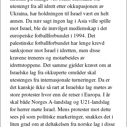
utestengt fra all idrett etter okkupasjonen av
Ukraina, har holdningen til Israel vært en helt
annen. Da nær sagt ingen lag i Asia ville spille
mot Israel, ble de innvilget medlemskap i det
europeiske fotballforbundet i 1994. Det
palestinske fotballforbundet har lenge krevd
sanksjoner mot Israel i idretten, men disse
kravene treneres og motarbeides av
idrettstoppene. Det samme gjelder kravet om at
Israelske lag fra okkuperte områder skal
utestenges fra internasjonale turneringer. Da er
det kanskje ikke så rart at Israelske lag møtes av
store protester hvor enn de reiser i Europa. I år
skal både Norges A-landslag og U21-landslag
for herrer møte Israel. Mens protester mot dette
sees på som politiske markeringer, snakkes det i
liten grad om at deltakelsen fra norske lag i disse