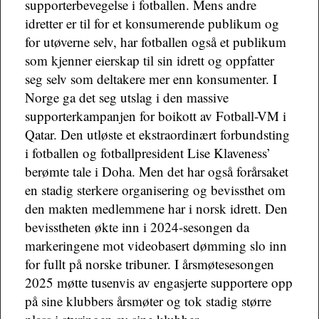
supporterbevegelse i fotballen. Mens andre
idretter er til for et konsumerende publikum og
for utøverne selv, har fotballen også et publikum
som kjenner eierskap til sin idrett og oppfatter
seg selv som deltakere mer enn konsumenter. I
Norge ga det seg utslag i den massive
supporterkampanjen for boikott av Fotball-VM i
Qatar. Den utløste et ekstraordinært forbundsting
i fotballen og fotballpresident Lise Klaveness’
berømte tale i Doha. Men det har også forårsaket
en stadig sterkere organisering og bevissthet om
den makten medlemmene har i norsk idrett. Den
bevisstheten økte inn i 2024-sesongen da
markeringene mot videobasert dømming slo inn
for fullt på norske tribuner. I årsmøtesesongen
2025 møtte tusenvis av engasjerte supportere opp
på sine klubbers årsmøter og tok stadig større