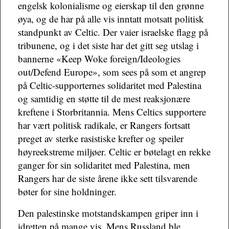
engelsk kolonialisme og eierskap til den grønne
øya, og de har på alle vis inntatt motsatt politisk
standpunkt av Celtic. Der vaier israelske flagg på
tribunene, og i det siste har det gitt seg utslag i
bannerne «Keep Woke foreign/Ideologies
out/Defend Europe», som sees på som et angrep
på Celtic-supporternes solidaritet med Palestina
og samtidig en støtte til de mest reaksjonære
kreftene i Storbritannia. Mens Celtics supportere
har vært politisk radikale, er Rangers fortsatt
preget av sterke rasistiske krefter og speiler
høyreekstreme miljøer. Celtic er bøtelagt en rekke
ganger for sin solidaritet med Palestina, men
Rangers har de siste årene ikke sett tilsvarende
bøter for sine holdninger.
Den palestinske motstandskampen griper inn i
idretten på mange vis. Mens Russland ble