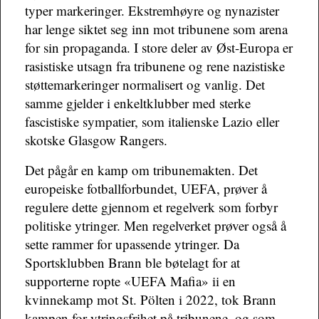
typer markeringer. Ekstremhøyre og nynazister
har lenge siktet seg inn mot tribunene som arena
for sin propaganda. I store deler av Øst-Europa er
rasistiske utsagn fra tribunene og rene nazistiske
støttemarkeringer normalisert og vanlig. Det
samme gjelder i enkeltklubber med sterke
fascistiske sympatier, som italienske Lazio eller
skotske Glasgow Rangers.
Det pågår en kamp om tribunemakten. Det
europeiske fotballforbundet, UEFA, prøver å
regulere dette gjennom et regelverk som forbyr
politiske ytringer. Men regelverket prøver også å
sette rammer for upassende ytringer. Da
Sportsklubben Brann ble bøtelagt for at
supporterne ropte «UEFA Mafia» ii en
kvinnekamp mot St. Pölten i 2022, tok Brann
kampen for ytringsfrihet på tribunene, og som