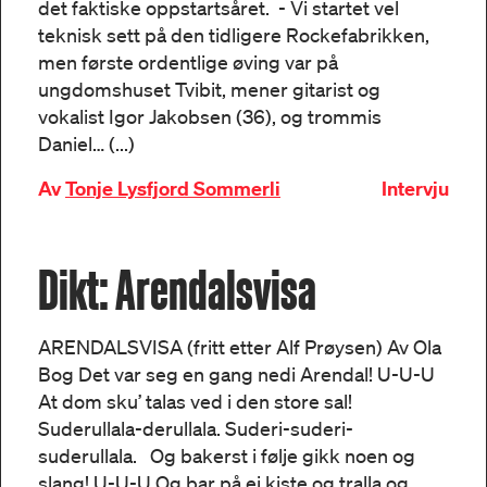
det faktiske oppstartsåret. - Vi startet vel
teknisk sett på den tidligere Rockefabrikken,
men første ordentlige øving var på
ungdomshuset Tvibit, mener gitarist og
vokalist Igor Jakobsen (36), og trommis
Daniel… (...)
Av
Tonje Lysfjord Sommerli
Intervju
Dikt: Arendalsvisa
ARENDALSVISA (fritt etter Alf Prøysen) Av Ola
Bog Det var seg en gang nedi Arendal! U-U-U
At dom sku’ talas ved i den store sal!
Suderullala-derullala. Suderi-suderi-
suderullala. Og bakerst i følje gikk noen og
slang! U-U-U Og bar på ei kiste og tralla og