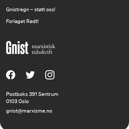
Gnistregn – støtt oss!
Tilbud til nye abonnenter
Forlaget Rødt!
150 kr for ett år med
Gnist
Gnist kommer ut minst 4 ganger i året.
Vi presenterer en bred variasjon av
stoff, som kvinnekamp, klima,
internasjonale saker og økonomi. Alt i
et marxistisk perspektiv.
Postboks 391 Sentrum
Tegn abonnement
0103 Oslo
gnist@marxisme.no