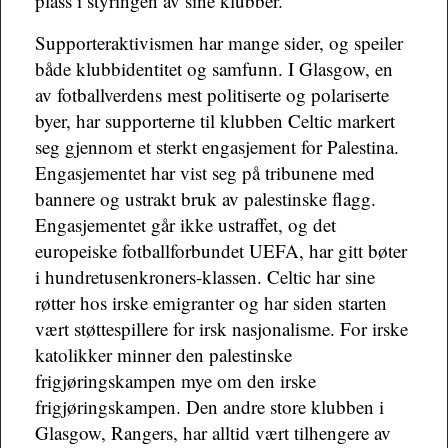
plass i styringen av sine klubber.
Supporteraktivismen har mange sider, og speiler
både klubbidentitet og samfunn. I Glasgow, en
av fotballverdens mest politiserte og polariserte
byer, har supporterne til klubben Celtic markert
seg gjennom et sterkt engasjement for Palestina.
Engasjementet har vist seg på tribunene med
bannere og ustrakt bruk av palestinske flagg.
Engasjementet går ikke ustraffet, og det
europeiske fotballforbundet UEFA, har gitt bøter
i hundretusenkroners-klassen. Celtic har sine
røtter hos irske emigranter og har siden starten
vært støttespillere for irsk nasjonalisme. For irske
katolikker minner den palestinske
frigjøringskampen mye om den irske
frigjøringskampen. Den andre store klubben i
Glasgow, Rangers, har alltid vært tilhengere av