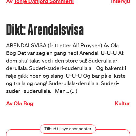
Av
Tonje Lysfjord Sommerli
Intervju
Dikt: Arendalsvisa
ARENDALSVISA (fritt etter Alf Prøysen) Av Ola
Bog Det var seg en gang nedi Arendal! U-U-U At
dom sku’ talas ved i den store sal! Suderullala-
derullala. Suderi-suderi-suderullala. Og bakerst i
følje gikk noen og slang! U-U-U Og bar på ei kiste
og tralla og sang! Suderullala-derullala. Suderi-
suderi-suderullala. Men… (...)
Av
Ola Bog
Kultur
Tilbud til nye abonnenter