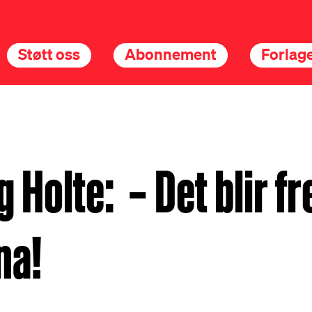
Støtt oss
Abonnement
Forlage
 Holte: – Det blir fr
na!