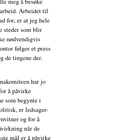
tille meg å besøke
arbeid. Arbeidet til
d for, er at jeg hele
e steder som blir
Ikke nødvendigvis
ontor følger et press
og de tingene der.
tinakomiteen har jo
for å påvirke
rne som begynte i
litisk, er ledsager-
nvitner og for å
åvirkning når de
mste mål er å påvirke