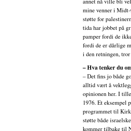
annet nå ville bli v
mine venner i Midt-Ø
støtte for palestiner
tida har jobbet på g
pamper fordi de ikke
fordi de er dårlige 
i den retningen, tror
– Hva tenker du om 
– Det fins jo både g
alltid vært å vektleg
opinionen her. I til
1976. Et eksempel på
programmet til Kirke
støtte både israelsk
kommer tilbake til No