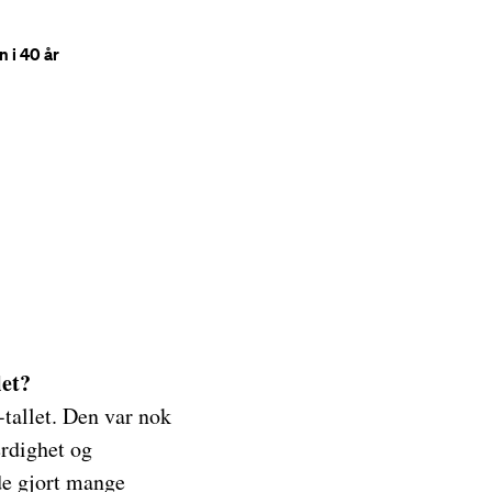
 i 40 år
let?
tallet. Den var nok
erdighet og
de gjort mange