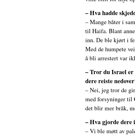
– Hva hadde skjedd
– Mange båter i samm
til Haifa. Blant ann
inn. De ble kjørt i 
Med de humpete veien
å bli arrestert var ik
– Tror du Israel e
dere reiste nedover
– Nei, jeg tror de g
med forsyninger til 
det blir mer bråk, m
– Hva gjorde dere 
– Vi ble møtt av pal