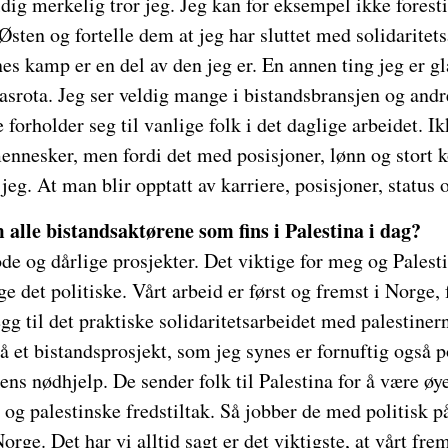
eldig merkelig tror jeg. Jeg kan for eksempel ikke fores
sten og fortelle dem at jeg har sluttet med solidaritets
nes kamp er en del av den jeg er. En annen ting jeg er gla
rasrota. Jeg ser veldig mange i bistandsbransjen og andr
 forholder seg til vanlige folk i det daglige arbeidet. 
mennesker, men fordi det med posisjoner, lønn og stort k
 jeg. At man blir opptatt av karriere, posisjoner, status 
alle bistandsaktørene som fins i Palestina i dag?
ode og dårlige prosjekter. Det viktige for meg og Pales
ge det politiske. Vårt arbeid er først og fremst i Norge, 
legg til det praktiske solidaritetsarbeidet med palestine
 et bistandsprosjekt, som jeg synes er fornuftig også po
ns nødhjelp. De sender folk til Palestina for å være øye
e og palestinske fredstiltak. Så jobber de med politisk p
rge. Det har vi alltid sagt er det viktigste, at vårt fre