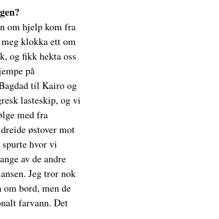
igen?
len om hjelp kom fra
l meg klokka ett om
ak, og fikk hekta oss
kjempe på
 Bagdad til Kairo og
resk lasteskip, og vi
ølge med fra
i dreide østover mot
 spurte hvor vi
mange av de andre
iansen. Jeg tror nok
en om bord, men de
onalt farvann. Det