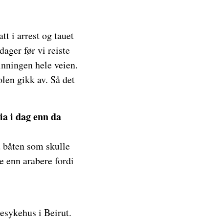
t i arrest og tauet
dager før vi reiste
tinningen hele veien.
olen gikk av. Så det
ia i dag enn da
d båten som skulle
e enn arabere fordi
esykehus i Beirut.