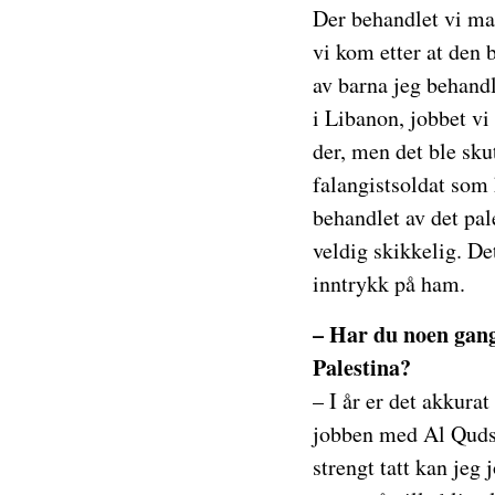
Der behandlet vi mang
vi kom etter at den 
av barna jeg behandl
i Libanon, jobbet vi
der, men det ble skut
falangistsoldat som k
behandlet av det pa
veldig skikkelig. De
inntrykk på ham.
– Har du noen gang
Palestina?
– I år er det akkurat
jobben med Al Quds, 
strengt tatt kan jeg