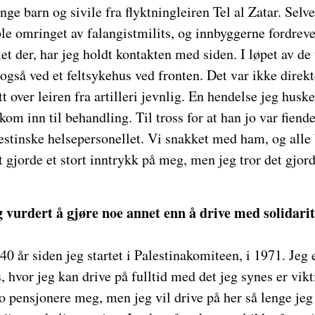
e barn og sivile fra flyktningleiren Tel al Zatar. Selve 
ble omringet av falangistmilits, og innbyggerne fordrevet
et der, har jeg holdt kontakten med siden. I løpet av de
 også ved et feltsykehus ved fronten. Det var ikke dire
t over leiren fra artilleri jevnlig. En hendelse jeg huske
om inn til behandling. Til tross for at han jo var fiend
lestinske helsepersonellet. Vi snakket med ham, og all
t gjorde et stort inntrykk på meg, men jeg tror det gjord
 vurdert å gjøre noe annet enn å drive med solidarit
 40 år siden jeg startet i Palestinakomiteen, i 1971. Jeg 
hvor jeg kan drive på fulltid med det jeg synes er vikti
 jo pensjonere meg, men jeg vil drive på her så lenge je