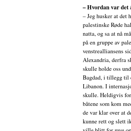
– Hvordan var det å
– Jeg husker at det 
palestinske Røde ha
natta, og sa at nå må
på en gruppe av pale
venstrealliansens si
Alexandria, derfra sk
skulle holde oss un
Bagdad, i tillegg til
Libanon. I internasj
skulle. Heldigvis fo
båtene som kom med f
de var klar over at 
kunne rett og slett 
ville blitt for mye o