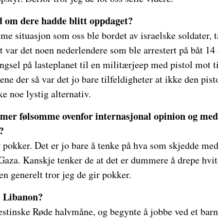
 om dere hadde blitt oppdaget?
e situasjon som oss ble bordet av israelske soldater, tat
et var det noen nederlendere som ble arrestert på båt 14 
fengsel på lasteplanet til en militærjeep med pistol mot 
e der så var det jo bare tilfeldigheter at ikke den pist
ke noe lystig alternativ.
r mer følsomme ovenfor internasjonal opinion og med
?
ir pokker. Det er jo bare å tenke på hva som skjedde me
Gaza. Kanskje tenker de at det er dummere å drepe hvit
en generelt tror jeg de gir pokker.
i Libanon?
estinske Røde halvmåne, og begynte å jobbe ved et barn