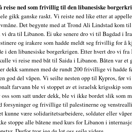
 reise ned som frivillig til den libanesiske borgerkr
hele gikk ganske raskt. Vi reiste ned like etter at appel
lvmåne. Det begynte med at Trond Ali Lindstad kom ti
 vi dra til Libanon. Ei uke senere dro vi til Bagdad i Ir
stinere og irakere som hadde meldt seg frivillig for å 
de i den libanesiske borgerkrigen. Etter hvert dro vi fra
ulle vi reise med båt til Saida i Libanon. Båten var et g
der dekk sammen med de rundt 200 frivillige vi hadde f
 en god del våpen. Vi seilte nesten opp til Kypros, før v
onalt farvann ble vi stoppet av et israelsk krigsskip som
r oss som satt under dekk, ble vi ikke bordet slik som 
orsyninger og frivillige til palestinerne og venstreall
det kunne være solidaritetsarbeidere, soldater eller våp
ikke stoppe alle båtene med kurs for Libanon i internasj
ppstyr. Derfor tror jeg de lot oss seile videre.