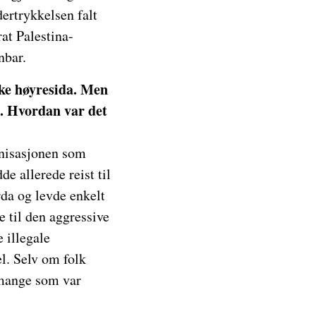
ertrykkelsen falt
rat Palestina-
nbar.
iske høyresida. Men
et. Hvordan var det
ganisasjonen som
e allerede reist til
rda og levde enkelt
e til den aggressive
 illegale
el. Selv om folk
å mange som var