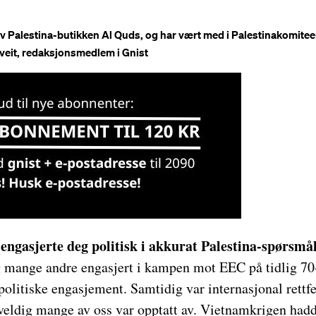
av Palestina-butikken Al Quds, og har vært med i Palestinakomiteen
tveit, redaksjonsmedlem i Gnist
engasjerte deg politisk i akkurat Palestina-spørsmå
g mange andre engasjert i kampen mot EEC på tidlig 70-
 politiske engasjement. Samtidig var internasjonal rettf
 veldig mange av oss var opptatt av. Vietnamkrigen had