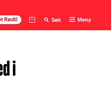
t Rødt!
Meny
Søk
ed i