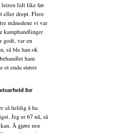
leiren falt like før
 eller drept. Flere
 tre månedene vi var
kte kamphandlinger
r godt, var en
en, så ble han ok
e behandlet ham
e et enda større
etsarbeid for
er så heldig å ha
gst. Jeg er 67 nå, så
g kan. Å gjøre noe