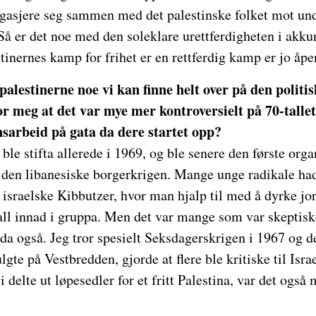
ngasjere seg sammen med det palestinske folket mot und
 Så er det noe med den soleklare urettferdigheten i akku
tinernes kamp for frihet er en rettferdig kamp er jo åpe
l palestinerne noe vi kan finne helt over på den polit
 for meg at det var mye mer kontroversielt på 70-tall
nsarbeid på gata da dere startet opp?
ble stifta allerede i 1969, og ble senere den første or
 den libanesiske borgerkrigen. Mange unge radikale hadd
 i israelske Kibbutzer, hvor man hjalp til med å dyrke jo
 fall innad i gruppa. Men det var mange som var skeptisk
 da også. Jeg tror spesielt Seksdagerskrigen i 1967 og de
gte på Vestbredden, gjorde at flere ble kritiske til Isra
i delte ut løpesedler for et fritt Palestina, var det ogs