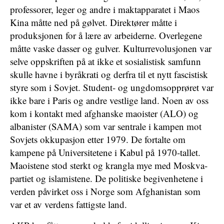
professorer, leger og andre i maktapparatet i Maos
Kina måtte ned på gølvet. Direktører måtte i
produksjonen for å lære av arbeiderne. Overlegene
måtte vaske dasser og gulver. Kulturrevolusjonen var
selve oppskriften på at ikke et sosialistisk samfunn
skulle havne i byråkrati og derfra til et nytt fascistisk
styre som i Sovjet. Student- og ungdomsopprøret var
ikke bare i Paris og andre vestlige land. Noen av oss
kom i kontakt med afghanske maoister (ALO) og
albanister (SAMA) som var sentrale i kampen mot
Sovjets okkupasjon etter 1979. De fortalte om
kampene på Universitetene i Kabul på 1970-tallet.
Maoistene stod sterkt og krangla mye med Moskva-
partiet og islamistene. De politiske begivenhetene i
verden påvirket oss i Norge som Afghanistan som
var et av verdens fattigste land.