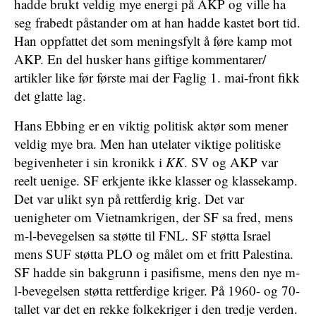
hadde brukt veldig mye energi på AKP og ville ha
seg frabedt påstander om at han hadde kastet bort tid.
Han oppfattet det som meningsfylt å føre kamp mot
AKP. En del husker hans giftige kommentarer/
artikler like før første mai der Faglig 1. mai-front fikk
det glatte lag.
Hans Ebbing er en viktig politisk aktør som mener
veldig mye bra. Men han utelater viktige politiske
begivenheter i sin kronikk i
KK
. SV og AKP var
reelt uenige. SF erkjente ikke klasser og klassekamp.
Det var ulikt syn på rettferdig krig. Det var
uenigheter om Vietnamkrigen, der SF sa fred, mens
m-l-bevegelsen sa støtte til FNL. SF støtta Israel
mens SUF støtta PLO og målet om et fritt Palestina.
SF hadde sin bakgrunn i pasifisme, mens den nye m-
l-bevegelsen støtta rettferdige kriger. På 1960- og 70-
tallet var det en rekke folkekriger i den tredje verden.