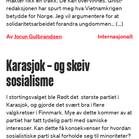
makter fikk en trøkk: De kan overvinnes. Gnist-
redaksjonen har spurt meg hva Vietnamkrigen
betydde for Norge. Jeg vil argumentere for at
solidaritetsarbeidet forandra ungdommen… (...)
Av
Jorun Gulbrandsen
Internasjonalt
Karasjok – og skeiv
sosialisme
I stortingsvalget ble Rødt det største partiet i
Karasjok, og gjorde det svært bra i flere
valgkretser i Finnmark. Mye av dette kommer av at
partiet har tatt tydelig parti med samiske
interesser. Kan dette få konsekvenser for hvordan
sosialistiske parti skal forholde seg til minoriteter?