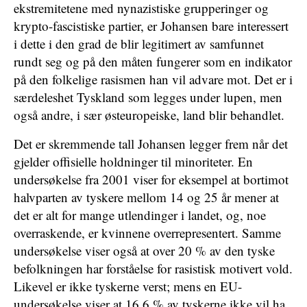
ekstremitetene med nynazistiske grupperinger og
krypto-fascistiske partier, er Johansen bare interessert
i dette i den grad de blir legitimert av samfunnet
rundt seg og på den måten fungerer som en indikator
på den folkelige rasismen han vil advare mot. Det er i
særdeleshet Tyskland som legges under lupen, men
også andre, i sær østeuropeiske, land blir behandlet.
Det er skremmende tall Johansen legger frem når det
gjelder offisielle holdninger til minoriteter. En
undersøkelse fra 2001 viser for eksempel at bortimot
halvparten av tyskere mellom 14 og 25 år mener at
det er alt for mange utlendinger i landet, og, noe
overraskende, er kvinnene overrepresentert. Samme
undersøkelse viser også at over 20 % av den tyske
befolkningen har forståelse for rasistisk motivert vold.
Likevel er ikke tyskerne verst; mens en EU-
undersøkelse viser at 16,6 % av tyskerne ikke vil ha