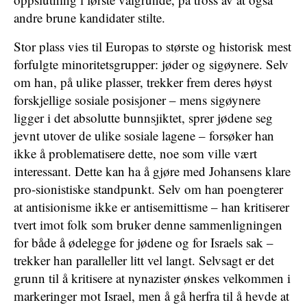
andre brune kandidater stilte.
Stor plass vies til Europas to største og historisk mest
forfulgte minoritetsgrupper: jøder og sigøynere. Selv
om han, på ulike plasser, trekker frem deres høyst
forskjellige sosiale posisjoner – mens sigøynere
ligger i det absolutte bunnsjiktet, sprer jødene seg
jevnt utover de ulike sosiale lagene – forsøker han
ikke å problematisere dette, noe som ville vært
interessant. Dette kan ha å gjøre med Johansens klare
pro-sionistiske standpunkt. Selv om han poengterer
at antisionisme ikke er antisemittisme – han kritiserer
tvert imot folk som bruker denne sammenligningen
for både å ødelegge for jødene og for Israels sak –
trekker han paralleller litt vel langt. Selvsagt er det
grunn til å kritisere at nynazister ønskes velkommen i
markeringer mot Israel, men å gå herfra til å hevde at