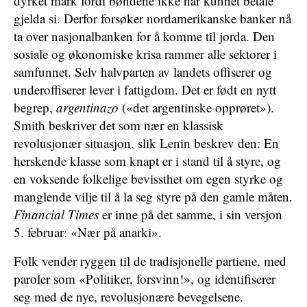
dyrket mark fordi bøndene ikke har kunnet betale
gjelda si. Derfor forsøker nordamerikanske banker nå
ta over nasjonalbanken for å komme til jorda. Den
sosiale og økonomiske krisa rammer alle sektorer i
samfunnet. Selv halvparten av landets offiserer og
underoffiserer lever i fattigdom. Det er født en nytt
begrep,
argentinazo
(«det argentinske opprøret»).
Smith beskriver det som nær en klassisk
revolusjonær situasjon, slik Lenin beskrev den: En
herskende klasse som knapt er i stand til å styre, og
en voksende folkelige bevissthet om egen styrke og
manglende vilje til å la seg styre på den gamle måten.
Financial Times
er inne på det samme, i sin versjon
5. februar: «Nær på anarki».
Folk vender ryggen til de tradisjonelle partiene, med
paroler som «Politiker, forsvinn!», og identifiserer
seg med de nye, revolusjonære bevegelsene.