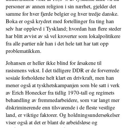
personer av annen religion i sin nærhet, gjelder det
samme for hver fjerde belgier og hver tredje danske.
Boka er også krydret med fortellinger fra ting han
selv har opplevd i Tyskland; hvordan han flere steder
har blitt avvist av så vel kroverter som lokalpolitikere
fra alle partier når han i det hele tatt har tatt opp
problematikken.
Johansen er heller ikke blind for årsakene til
rasismens vekst. I det tidligere DDR er de forverrede
sosiale forholdene helt klart en drivkraft, men han
mener også at tyskhetskampanjen som ble satt i verk
av Erich Honecker fra tidlig 1970-tall og regimets
behandling av fremmedarbeidere, som var langt mer
diskriminerende enn tilsvarende i de fleste vestlige
land, er viktige faktorer. Og holdningsundersøkelser
viser også at det er blant de arbeidsløse og