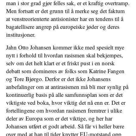
man i stor grad gjør felles sak, er et kraftig overtramp.
Men fortsatt er det grunn til å merke seg det faktum
at venstreorienterte antisionister har en tendens til å
bagatellisere angrep på europeiske jøder og deres
institusjoner.
Jahn Otto Johansen kommer ikke med spesielt mye
nytt i forhold til hvordan rasismen skal bekjempes,
selv om det helt klart er et friskt pust i en norsk
debatt som domineres av folks som Katrine Fangen
og Tore Bjørgo. Derfor er det ikke Johansens
anbefalinger om at antirasismen må bli mer synlig på
kontinuerlig basis på alle samfunnsplan som er det
viktigste ved boka, hvor viktig det nå enn er. Det er
fortellingene om hvordan rasismen fremtrer i ulike
deler av Europa som er det viktige, og her har
Johansen utført et godt arbeid. Så får vi heller bære
over med at han til tider knytter EU-motstand opp