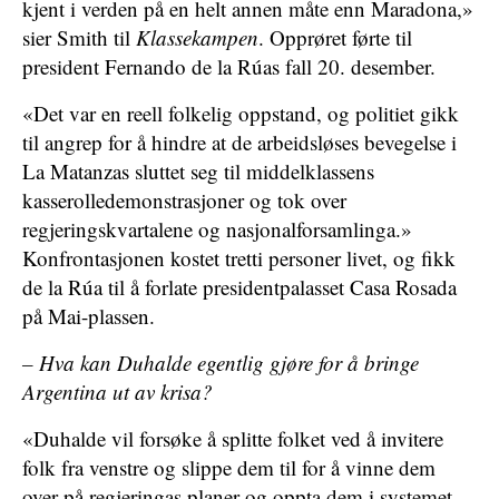
kjent i verden på en helt annen måte enn Maradona,»
sier Smith til
Klassekampen
. Opprøret førte til
president Fernando de la Rúas fall 20. desember.
«Det var en reell folkelig oppstand, og politiet gikk
til angrep for å hindre at de arbeidsløses bevegelse i
La Matanzas sluttet seg til middelklassens
kasserolledemonstrasjoner og tok over
regjeringskvartalene og nasjonalforsamlinga.»
Konfrontasjonen kostet tretti personer livet, og fikk
de la Rúa til å forlate presidentpalasset Casa Rosada
på Mai-plassen.
– Hva kan Duhalde egentlig gjøre for å bringe
Argentina ut av krisa?
«Duhalde vil forsøke å splitte folket ved å invitere
folk fra venstre og slippe dem til for å vinne dem
over på regjeringas planer og oppta dem i systemet.