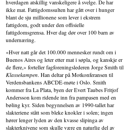
hverdagen atskillig vanskeligere å svelge. De har
ikke mat. Fattigdomssulten har gått over i hunger
blant de sju millionene som lever i ekstrem
fattigdom, godt under den offisielle
fattigdomsgrensa. Hver dag dør over 100 barn av
undernæring.
«Hver natt går det 100.000 mennesker rundt om i
Buenos Aires og leter etter mat i søpla, og kanskje er
de flere,» forteller fagforeningslederen Jorge Smith til
Klassekampen
. Han deltar på Motkonferansen til
Verdensbankens ABCDE-møte i Oslo. Smith
kommer fra La Plata, byen der Evert Taubes Fritjof
Andersson kom ridende inn fra pampasen med en
bøling kyr. Siden begynnelsen av 1990-tallet har
slakteriene stått som bleke knokler i solen; ingen
hører lenger lyden av den kvasse slipinga av
slakterknivene som skulle være en naturlig del av