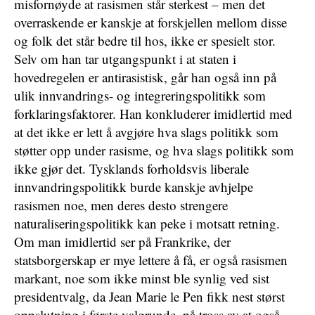
misfornøyde at rasismen står sterkest – men det
overraskende er kanskje at forskjellen mellom disse
og folk det står bedre til hos, ikke er spesielt stor.
Selv om han tar utgangspunkt i at staten i
hovedregelen er antirasistisk, går han også inn på
ulik innvandrings- og integreringspolitikk som
forklaringsfaktorer. Han konkluderer imidlertid med
at det ikke er lett å avgjøre hva slags politikk som
støtter opp under rasisme, og hva slags politikk som
ikke gjør det. Tysklands forholdsvis liberale
innvandringspolitikk burde kanskje avhjelpe
rasismen noe, men deres desto strengere
naturaliseringspolitikk kan peke i motsatt retning.
Om man imidlertid ser på Frankrike, der
statsborgerskap er mye lettere å få, er også rasismen
markant, noe som ikke minst ble synlig ved sist
presidentvalg, da Jean Marie le Pen fikk nest størst
oppslutning i første valgrunde, på tross av at også