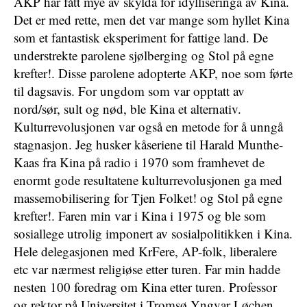
AKP har fått mye av skylda for idylliseringa av Kina.
Det er med rette, men det var mange som hyllet Kina
som et fantastisk eksperiment for fattige land. De
understrekte parolene sjølberging og Stol på egne
krefter!. Disse parolene adopterte AKP, noe som førte
til dagsavis. For ungdom som var opptatt av
nord/sør, sult og nød, ble Kina et alternativ.
Kulturrevolusjonen var også en metode for å unngå
stagnasjon. Jeg husker kåseriene til Harald Munthe-
Kaas fra Kina på radio i 1970 som framhevet de
enormt gode resultatene kulturrevolusjonen ga med
massemobilisering for Tjen Folket! og Stol på egne
krefter!. Faren min var i Kina i 1975 og ble som
sosiallege utrolig imponert av sosialpolitikken i Kina.
Hele delegasjonen med KrFere, AP-folk, liberalere
etc var nærmest religiøse etter turen. Far min hadde
nesten 100 foredrag om Kina etter turen. Professor
og rektor på Universitet i Tromsø Yngvar Løchen