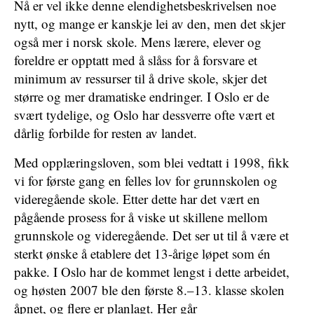
Nå er vel ikke denne elendighetsbeskrivelsen noe
nytt, og mange er kanskje lei av den, men det skjer
også mer i norsk skole. Mens lærere, elever og
foreldre er opptatt med å slåss for å forsvare et
minimum av ressurser til å drive skole, skjer det
større og mer dramatiske endringer. I Oslo er de
svært tydelige, og Oslo har dessverre ofte vært et
dårlig forbilde for resten av landet.
Med opplæringsloven, som blei vedtatt i 1998, fikk
vi for første gang en felles lov for grunnskolen og
videregående skole. Etter dette har det vært en
pågående prosess for å viske ut skillene mellom
grunnskole og videregående. Det ser ut til å være et
sterkt ønske å etablere det 13-årige løpet som én
pakke. I Oslo har de kommet lengst i dette arbeidet,
og høsten 2007 ble den første 8.–13. klasse skolen
åpnet, og flere er planlagt. Her går