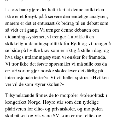
La oss bare gjøre det helt klart at denne artikkelen
ikke er et forsøk på å servere den endelige analysen,
snarere er det et entusiastisk bidrag til en debatt som
så vidt er i gang. Vi trenger denne debatten om
utdanningssystemet, vi trenger å utvikle å en
skikkelig utdanningspolitikk for Rødt og vi trenger å
se både på hvilke krav som er riktig å stille i dag, og
hva slags utdanningssystem vi ønsker for framtida.
Vi tror ikke det første spørsmålet vi må stille oss da
er: «Hvorfor gjør norske skoleelever det dårlig på
internasjonale tester?» Vi vil heller spørre: «Hvilken
vei vil de som styrer skolen?»
Tilsynelatende finnes de to motpoler skolepolitisk i
kongeriket Norge. Høyre står som den tydelige
pådriveren for elite- og privatskoler, og motpolen
skal på sett og vis være SV, som er mot elite- og