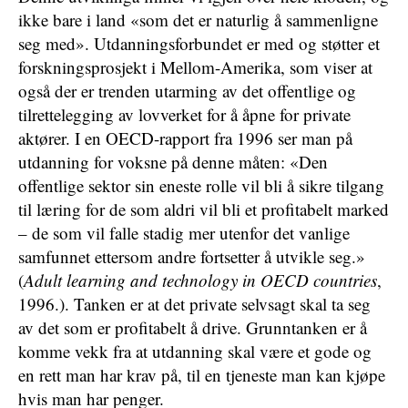
ikke bare i land «som det er naturlig å sammenligne
seg med». Utdanningsforbundet er med og støtter et
forskningsprosjekt i Mellom-Amerika, som viser at
også der er trenden utarming av det offentlige og
tilrettelegging av lovverket for å åpne for private
aktører. I en OECD-rapport fra 1996 ser man på
utdanning for voksne på denne måten: «Den
offentlige sektor sin eneste rolle vil bli å sikre tilgang
til læring for de som aldri vil bli et profitabelt marked
– de som vil falle stadig mer utenfor det vanlige
samfunnet ettersom andre fortsetter å utvikle seg.»
(
Adult learning and technology in OECD countries
,
1996.). Tanken er at det private selvsagt skal ta seg
av det som er profitabelt å drive. Grunntanken er å
komme vekk fra at utdanning skal være et gode og
en rett man har krav på, til en tjeneste man kan kjøpe
hvis man har penger.