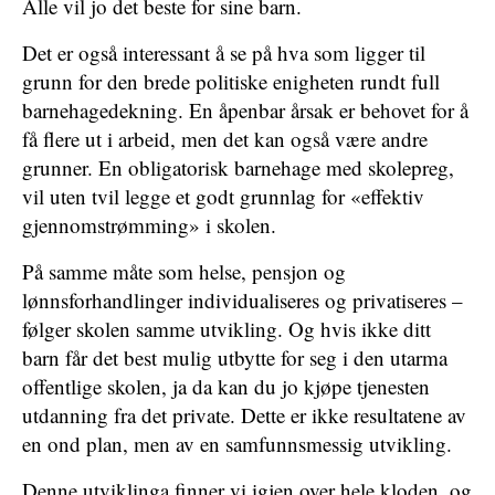
Alle vil jo det beste for sine barn.
Det er også interessant å se på hva som ligger til
grunn for den brede politiske enigheten rundt full
barnehagedekning. En åpenbar årsak er behovet for å
få flere ut i arbeid, men det kan også være andre
grunner. En obligatorisk barnehage med skolepreg,
vil uten tvil legge et godt grunnlag for «effektiv
gjennomstrømming» i skolen.
På samme måte som helse, pensjon og
lønnsforhandlinger individualiseres og privatiseres –
følger skolen samme utvikling. Og hvis ikke ditt
barn får det best mulig utbytte for seg i den utarma
offentlige skolen, ja da kan du jo kjøpe tjenesten
utdanning fra det private. Dette er ikke resultatene av
en ond plan, men av en samfunnsmessig utvikling.
Denne utviklinga finner vi igjen over hele kloden, og