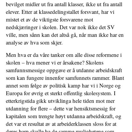
bevilget midler ut fra antall klasser, ikke ut fra antall
elever. Etter at klassedelingstallet forsvant, har vi
mistet et av de viktigste forsvarene mot
nedskjæringer i skolen. Det var nok ikke det SV
ville, men sånn kan det altså gå, når man ikke har en
analyse av hva som skjer.
Men hva er da våre tanker om alle disse reformene i
skolen – hva mener vi er årsakene? Skolens
samfunnsmessige oppgave er å utdanne arbeidskraft
som kan fungere innenfor samfunnets rammer. Blant
annet som følge av politisk kamp har vi i Norge og
Europa for øvrig et sterkt offentlig skolesystem. I
etterkrigstida gikk utviklinga hele tiden mot mer
utdanning for flere – dette var hensiktsmessig for
kapitalen som trengte høyt utdanna arbeidskraft, og
det var et resultat av at arbeiderklassen sloss for at
deres barn skulle ha de samme mulighetene som