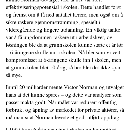
effektiviseringspotensial i skolen. Dette handlet først
og fremst om å få ned antallet lærere, men også om å
sikre raskere gjennomstrømming, spesielt i
videregående og høgere utdanning. En viktig tanke
var å få ungdommen raskere ut i arbeidslivet, og
løsningen ble da at grunnskolen kunne starte et år før
– 6-åringene skulle inn i skolen. Nå blei som vi veit
kompromisset at 6-åringene skulle inn i skolen, men
at grunnskolen blei 10-årig, så her blei det ikke spart
så mye.
Inntil 20 milliarder mente Victor Norman og utvalget
hans at det kunne spares – og dette var analyser som
passet makta godt. Når målet var redusert offentlig
forbruk, og åpning av markedet for private aktører, så
må man si at Norman leverte et godt utført oppdrag.
I 1997 kom 6-åringene inn i skolen under mottoet