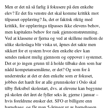
Men er det nå så farlig å fokusere på den enkelte
elev? Er det fra venstre det skal komme kritikk mot
tilpasset opplæring? Ja, det er faktisk riktig med
kritikk, for opplæringa tilpasses ikke elevens behov,
men kapitalens behov for rask gjennomstrømming.
Ved at klassene er fjerna og ved at skillene mellom de
ulike skoleslaga blir viska ut, åpnes det sakte men
sikkert for et system hvor den enkelte elev kan
sendes raskest mulig gjennom og oppover i systemet.
Det er jo ingen grunn til å holde tilbake den som har
nådd kompetansemålene, er det? Og som for å
understreke at det er den enkelte som er fokuset,
jobbes det hardt for at alle grunnskoler i Oslo skal
tilby fleksibel skolestart, dvs. at elevene kan begynne
på skolen det året de fyller seks år, gjerne i januar –
hvis foreldrene ønsker det. SFO er billigere enn
barnehage, og får man 5-åringer ut av barnehagen,