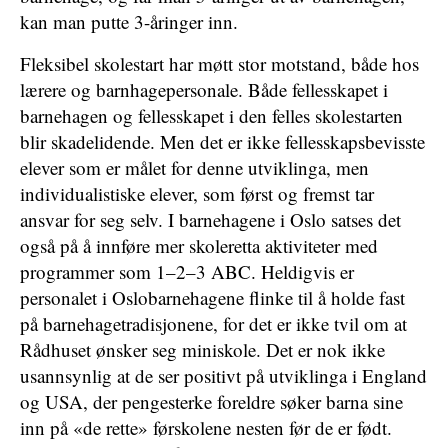
kan man putte 3-åringer inn.
Fleksibel skolestart har møtt stor motstand, både hos
lærere og barnhagepersonale. Både fellesskapet i
barnehagen og fellesskapet i den felles skolestarten
blir skadelidende. Men det er ikke fellesskapsbevisste
elever som er målet for denne utviklinga, men
individualistiske elever, som først og fremst tar
ansvar for seg selv. I barnehagene i Oslo satses det
også på å innføre mer skoleretta aktiviteter med
programmer som 1–2–3 ABC. Heldigvis er
personalet i Oslobarnehagene flinke til å holde fast
på barnehagetradisjonene, for det er ikke tvil om at
Rådhuset ønsker seg miniskole. Det er nok ikke
usannsynlig at de ser positivt på utviklinga i England
og USA, der pengesterke foreldre søker barna sine
inn på «de rette» førskolene nesten før de er født.