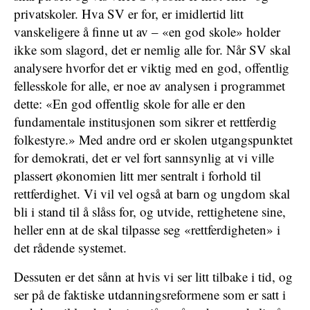
privatskoler. Hva SV er for, er imidlertid litt
vanskeligere å finne ut av – «en god skole» holder
ikke som slagord, det er nemlig alle for. Når SV skal
analysere hvorfor det er viktig med en god, offentlig
fellesskole for alle, er noe av analysen i programmet
dette: «En god offentlig skole for alle er den
fundamentale institusjonen som sikrer et rettferdig
folkestyre.» Med andre ord er skolen utgangspunktet
for demokrati, det er vel fort sannsynlig at vi ville
plassert økonomien litt mer sentralt i forhold til
rettferdighet. Vi vil vel også at barn og ungdom skal
bli i stand til å slåss for, og utvide, rettighetene sine,
heller enn at de skal tilpasse seg «rettferdigheten» i
det rådende systemet.
Dessuten er det sånn at hvis vi ser litt tilbake i tid, og
ser på de faktiske utdanningsreformene som er satt i