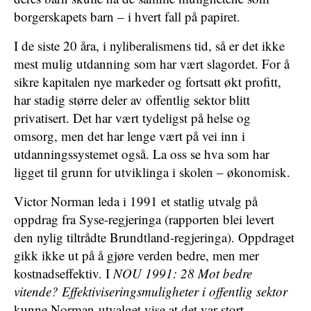
borgerskapets barn – i hvert fall på papiret.
I de siste 20 åra, i nyliberalismens tid, så er det ikke
mest mulig utdanning som har vært slagordet. For å
sikre kapitalen nye markeder og fortsatt økt profitt,
har stadig større deler av offentlig sektor blitt
privatisert. Det har vært tydeligst på helse og
omsorg, men det har lenge vært på vei inn i
utdanningssystemet også. La oss se hva som har
ligget til grunn for utviklinga i skolen – økonomisk.
Victor Norman leda i 1991 et statlig utvalg på
oppdrag fra Syse-regjeringa (rapporten blei levert
den nylig tiltrådte Brundtland-regjeringa). Oppdraget
gikk ikke ut på å gjøre verden bedre, men mer
kostnadseffektiv. I
NOU 1991: 28 Mot bedre
vitende? Effektiviseringsmuligheter i offentlig sektor
kunne Norman-utvalget vise at det var stort