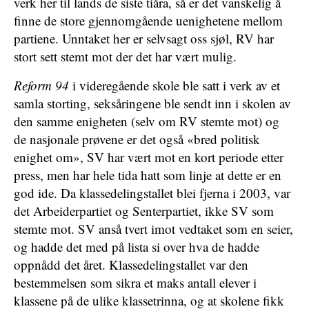
verk her til lands de siste tiåra, så er det vanskelig å
finne de store gjennomgående uenighetene mellom
partiene. Unntaket her er selvsagt oss sjøl, RV har
stort sett stemt mot der det har vært mulig.
Reform 94
i videregående skole ble satt i verk av et
samla storting, seksåringene ble sendt inn i skolen av
den samme enigheten (selv om RV stemte mot) og
de nasjonale prøvene er det også «bred politisk
enighet om», SV har vært mot en kort periode etter
press, men har hele tida hatt som linje at dette er en
god ide. Da klassedelingstallet blei fjerna i 2003, var
det Arbeiderpartiet og Senterpartiet, ikke SV som
stemte mot. SV anså tvert imot vedtaket som en seier,
og hadde det med på lista si over hva de hadde
oppnådd det året. Klassedelingstallet var den
bestemmelsen som sikra et maks antall elever i
klassene på de ulike klassetrinna, og at skolene fikk