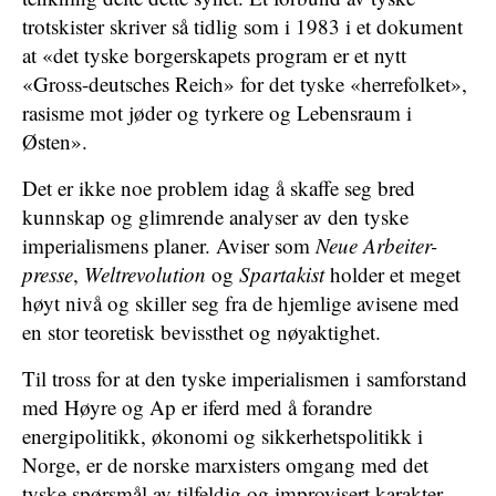
trotskister skriver så tidlig som i 1983 i et dokument
at «det tyske borgerskapets program er et nytt
«Gross-deutsches Reich» for det tyske «herrefolket»,
rasisme mot jøder og tyrkere og Lebensraum i
Østen».
Det er ikke noe problem idag å skaffe seg bred
kunnskap og glimrende analyser av den tyske
imperialismens planer. Aviser som
Neue Arbeiter-
presse
,
Weltrevolution
og
Spartakist
holder et meget
høyt nivå og skiller seg fra de hjemlige avisene med
en stor teoretisk bevissthet og nøyaktighet.
Til tross for at den tyske imperialismen i samforstand
med Høyre og Ap er iferd med å forandre
energipolitikk, økonomi og sikkerhetspolitikk i
Norge, er de norske marxisters omgang med det
tyske spørsmål av tilfeldig og improvisert karakter.