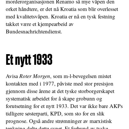
morderorganisasjonen Renamo så mye våpen den
orket håndtere, er det nå Kroatia som blir overlesset
med kvalitetsvåpen. Kroatia er nå en tysk festning
takket være et kjempearbeid av
Bundesnachrichtendienst.
Et nytt 1933
Avisa
Roter Morgen
, som m-l-bevegelsen mistet
kontakten med i 1977, påviste med stor presisjon
gjennom disse årene at det tyske storborgerskapet
systematisk arbeidet for å skape grobunn og
forutsetning for et nytt 1933. Det var ikke bare AKPs
tidligere søsterparti, KPD, som sto for en slik
prognose. Også andre strømninger av marxistisk
tenkning delte dette synet. Et forbund av tyske