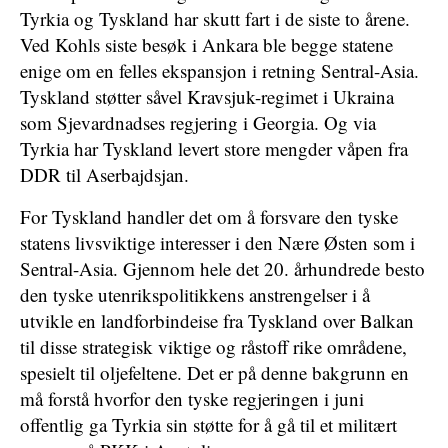
Tyrkia og Tyskland har skutt fart i de siste to årene.
Ved Kohls siste besøk i Ankara ble begge statene
enige om en felles ekspansjon i retning Sentral-Asia.
Tyskland støtter såvel Kravsjuk-regimet i Ukraina
som Sjevardnadses regjering i Georgia. Og via
Tyrkia har Tyskland levert store mengder våpen fra
DDR til Aserbajdsjan.
For Tyskland handler det om å forsvare den tyske
statens livsviktige interesser i den Nære Østen som i
Sentral-Asia. Gjennom hele det 20. århundrede besto
den tyske utenrikspolitikkens anstrengelser i å
utvikle en landforbindeise fra Tyskland over Balkan
til disse strategisk viktige og råstoff rike områdene,
spesielt til oljefeltene. Det er på denne bakgrunn en
må forstå hvorfor den tyske regjeringen i juni
offentlig ga Tyrkia sin støtte for å gå til et militært