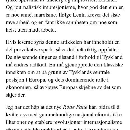
Og journalistisk impresjonisme, hvor god den enn er,
er noe annet marxisme. Ifølge Lenin krever det siste
mye arbeid og en fant ikke sannheten om noe som
helst uten hardt arbeid.
Hvis leserne syns denne artikkelen har inneholdt en
del provokative spark, så er det helt riktig oppfattet.
De nåværende tingenes tilstand i forhold til Tyskland
må endres radikalt. En må gjenopprette den klassiske
innsikten om at på grunn av Tysklands sentrale
posisjon i Europa, og dets dominerende rolle i
økonomien, så avgjøres Europas skjebne av det som
skjer der.
Jeg har det håp at det nye
Røde Fane
kan bidra til å
kvitte oss med gammelmodige nasjonalreformistiske
illusjoner og etablere revolusjonær internasjonalisme
såsom dette ble praktisert av Lenin, Luxemburg og