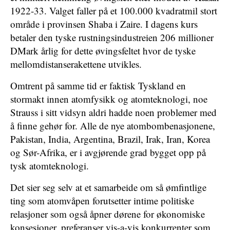
1922-33. Valget faller på et 100.000 kvadratmil stort
område i provinsen Shaba i Zaire. I dagens kurs
betaler den tyske rustningsindustreien 206 millioner
DMark årlig for dette øvingsfeltet hvor de tyske
mellomdistanserakettene utvikles.
Omtrent på samme tid er faktisk Tyskland en
stormakt innen atomfysikk og atomteknologi, noe
Strauss i sitt vidsyn aldri hadde noen problemer med
å finne gehør for. Alle de nye atombombenasjonene,
Pakistan, India, Argentina, Brazil, Irak, Iran, Korea
og Sør-Afrika, er i avgjørende grad bygget opp på
tysk atomteknologi.
Det sier seg selv at et samarbeide om så ømfintlige
ting som atomvåpen forutsetter intime politiske
relasjoner som også åpner dørene for økonomiske
konsesjoner, preferanser vis-a-vis konkurrenter som