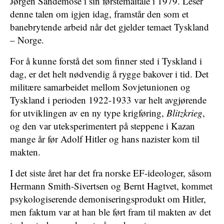
Jørgen Sandemose i sin førstemaitale i 1979. Leser
denne talen om igjen idag, framstår den som et
banebrytende arbeid når det gjelder temaet Tyskland
– Norge.
For å kunne forstå det som finner sted i Tyskland i
dag, er det helt nødvendig å rygge bakover i tid. Det
militære samarbeidet mellom Sovjetunionen og
Tyskland i perioden 1922-1933 var helt avgjørende
for utviklingen av en ny type krigføring,
Blitzkrieg
,
og den var uteksperimentert på steppene i Kazan
mange år før Adolf Hitler og hans nazister kom til
makten.
I det siste året har det fra norske EF-ideologer, såsom
Hermann Smith-Sivertsen og Bernt Hagtvet, kommet
psykologiserende demoniseringsprodukt om Hitler,
men faktum var at han ble ført fram til makten av det