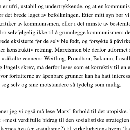
n er ufri, ustabil og undertrykkende, og at en kommunis
or det brede laget av befolkningen. Etter mitt syn bør vi
ritiker av kommunismen, eller i det minste av bestemte
ro selvfølgelig ikke til å grunnlegge kommunismen: de 
ede eksisterte før de selv ble født, og forsøkte å påvirk
er konstruktiv retning. Marxismen ble derfor utformet i
 «såkalte venner»: Weitling, Proudhon, Bakunin, Lasall
Engels skrev, må derfor leses som et korrektiv til en 
or forfatterne av åpenbare grunner kan ha hatt interess
 seg selv og sine motstandere så tydelig som mulig.
er jeg vi også må lese Marx’ forhold til det utopiske
 «mest verdifulle bidrag til den sosialistiske strategien 
nkernes hva (er sosialisme?) til virkelighetens hvem (k