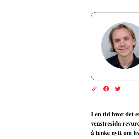
I en tid hvor det 
venstresida revurd
å tenke nytt om hv