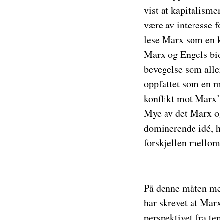
vist at kapitalisme
være av interesse f
lese Marx som en k
Marx og Engels bid
bevegelse som aller
oppfattet som en m
konflikt mot Marx’
Mye av det Marx og 
dominerende idé, hv
forskjellen mellom
På denne måten men
har skrevet at Marx
perspektivet fra te