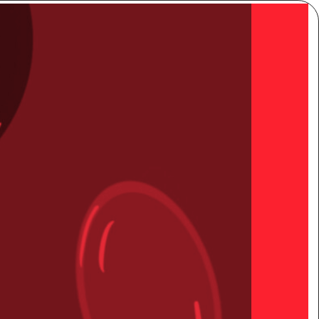
 Rødt!
Meny
Søk