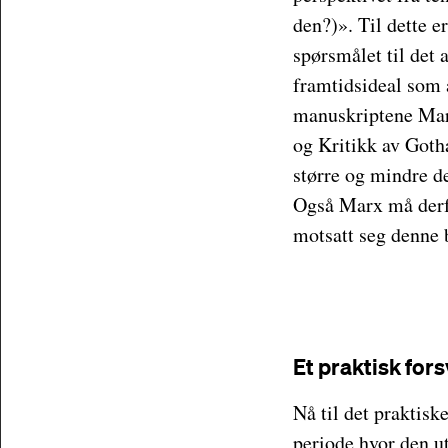
den?)». Til dette er
spørsmålet til det 
framtidsideal som 
manuskriptene Marx
og Kritikk av Got
større og mindre de
Også Marx må derfo
motsatt seg denne 
Et praktisk for
Nå til det praktisk
periode hvor den ut