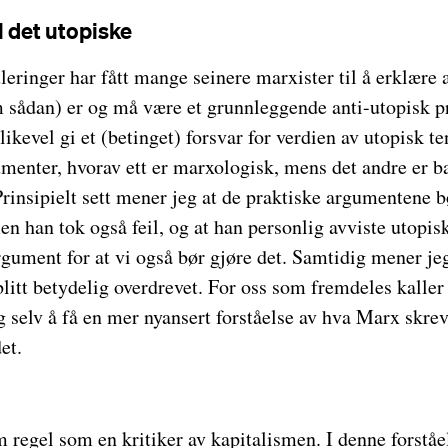
l det utopiske
eringer har fått mange seinere marxister til å erklære
ådan) er og må være et grunnleggende anti-utopisk pr
 likevel gi et (betinget) forsvar for verdien av utopisk t
umenter, hvorav ett er marxologisk, mens det andre er b
Prinsipielt sett mener jeg at de praktiske argumentene 
en han tok også feil, og at han personlig avviste utopis
argument for at vi også bør gjøre det. Samtidig mener j
litt betydelig overdrevet. For oss som fremdeles kaller 
eg selv å få en mer nyansert forståelse av hva Marx skre
et.
 regel som en kritiker av kapitalismen. I denne forstå