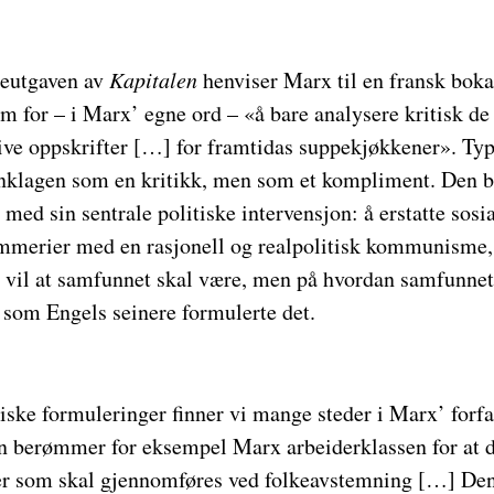
dreutgaven av
Kapitalen
henviser Marx til en fransk bok
m for – i Marx’ egne ord – «å bare analysere kritisk de 
rive oppskrifter […] for framtidas suppekjøkkener». Typ
klagen som en kritikk, men som et kompliment. Den be
ed sin sentrale politiske intervensjon: å erstatte sosi
mmerier med en rasjonell og realpolitisk kommunisme,
 vil at samfunnet skal være, men på hvordan samfunnet 
, som Engels seinere formulerte det.
ske formuleringer finner vi mange steder i Marx’ forfat
berømmer for eksempel Marx arbeiderklassen for at d
ier som skal gjennomføres ved folkeavstemning […] Den