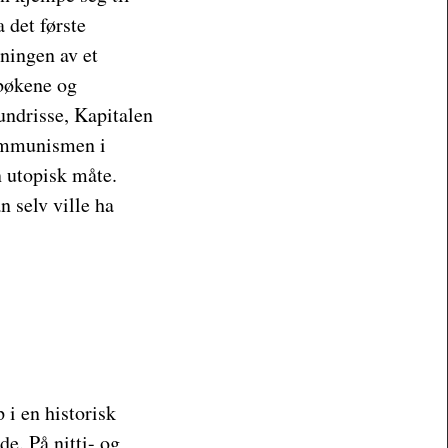
a det første
dningen av et
 bøkene og
ndrisse, Kapitalen
kommunismen i
n utopisk måte.
 selv ville ha
 i en historisk
e. På nitti- og