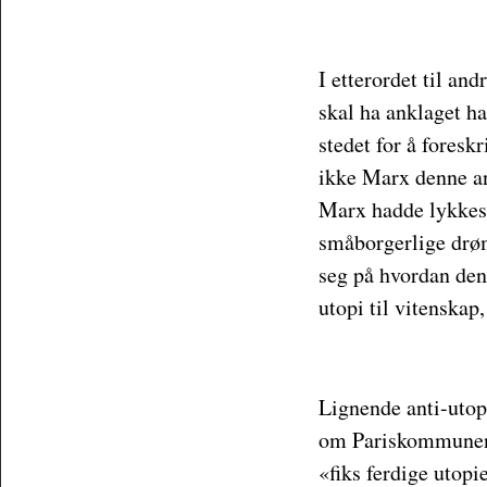
I etterordet til an
skal ha anklaget ha
stedet for å foresk
ikke Marx denne an
Marx hadde lykkes m
småborgerlige drø
seg på hvordan den
utopi til vitenskap
Lignende anti-utopi
om Pariskommunen 
«fiks ferdige utop