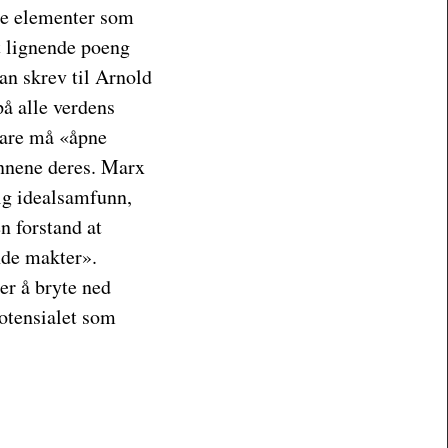
 de elementer som
t lignende poeng
han skrev til Arnold
på alle verdens
bare må «åpne
unnene deres. Marx
dig idealsamfunn,
n forstand at
nde makter».
er å bryte ned
otensialet som