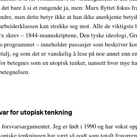
 det bare å si et rungende ja, men: Marx flyttet fokus fr
andre, men dette betyr ikke at han ikke anerkjente bety
arbeiderklassen kan strekke seg mot. Alle de viktigste
 skrev – 1844-manuskriptene, Den tyske ideologi, Gru
ha-programmet – inneholder passasjer som beskriver 
talj, og som det er vanskelig å lese på noe annet enn e
r betegnes som en utopisk tenker, uansett hvor mye han
betegnelsen.
svar for utopisk tenkning
e forsvarsargumentet. Jeg er født i 1990 og har vokst opp
opiske tenkningen har vært så godt som totalt fraværend