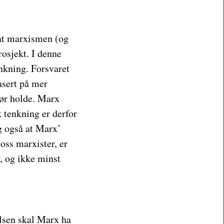
 at marxismen (og
osjekt. I denne
enkning. Forsvaret
asert på mer
bør holde. Marx
k tenkning er derfor
eg også at Marx’
oss marxister, er
v, og ikke minst
elsen skal Marx ha