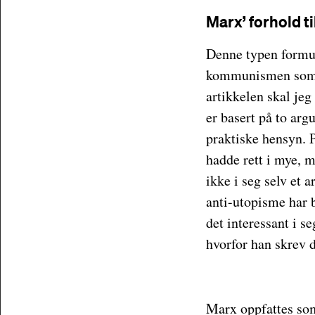
Marx’ forhold ti
Denne typen formul
kommunismen som s
artikkelen skal jeg
er basert på to arg
praktiske hensyn. 
hadde rett i mye, m
ikke i seg selv et 
anti-utopisme har b
det interessant i s
hvorfor han skrev d
Marx oppfattes som