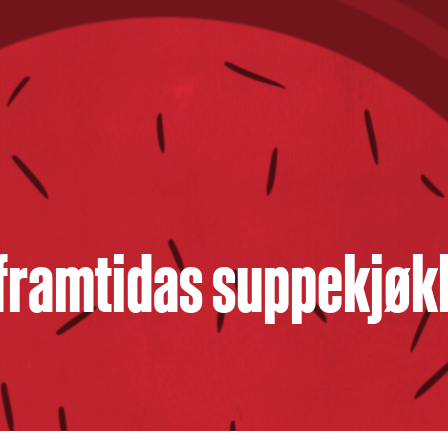
l framtidas suppekjø