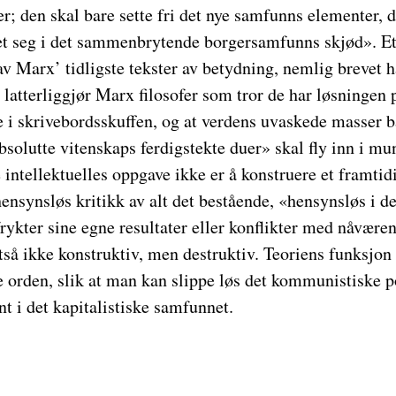
er; den skal bare sette fri det nye samfunns elementer,
let seg i det sammenbrytende borgersamfunns skjød». E
 av Marx’ tidligste tekster av betydning, nemlig brevet 
latterliggjør Marx filosofer som tror de har løsningen 
 i skrivebordsskuffen, og at verdens uvaskede masser 
absolutte vitenskaps ferdigstekte duer» skal fly inn i m
e intellektuelles oppgave ikke er å konstruere et framti
nsynsløs kritikk av alt det bestående, «hensynsløs i de
rykter sine egne resultater eller konflikter med nåvære
ltså ikke konstruktiv, men destruktiv. Teoriens funksjon 
 orden, slik at man kan slippe løs det kommunistiske p
nt i det kapitalistiske samfunnet.