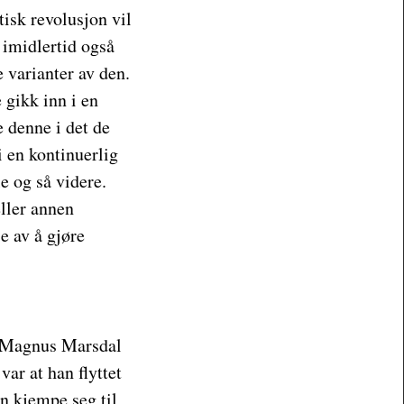
tisk revolusjon vil
 imidlertid også
 varianter av den.
gikk inn i en
e denne i det de
 en kontinuerlig
e og så videre.
eller annen
e av å gjøre
. Magnus Marsdal
var at han flyttet
an kjempe seg til