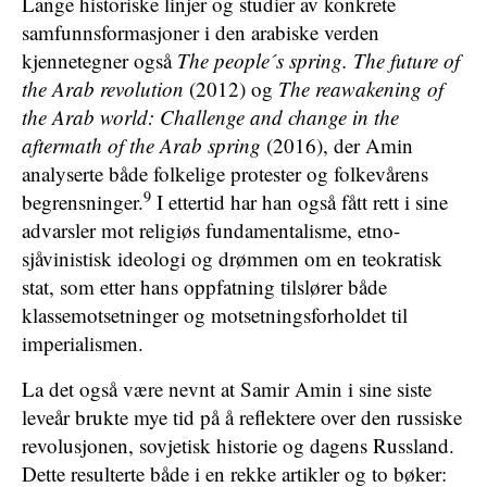
Lange historiske linjer og studier av konkrete
samfunnsformasjoner i den arabiske verden
kjennetegner også
The people´s spring. The future of
the Arab revolution
(2012) og
The reawakening of
the Arab world: Challenge and change in the
aftermath of the Arab spring
(2016), der Amin
analyserte både folkelige protester og folkevårens
9
begrensninger.
I ettertid har han også fått rett i sine
advarsler mot religiøs fundamentalisme, etno-
sjåvinistisk ideologi og drømmen om en teokratisk
stat, som etter hans oppfatning tilslører både
klassemotsetninger og motsetningsforholdet til
imperialismen.
La det også være nevnt at Samir Amin i sine siste
leveår brukte mye tid på å reflektere over den russiske
revolusjonen, sovjetisk historie og dagens Russland.
Dette resulterte både i en rekke artikler og to bøker: