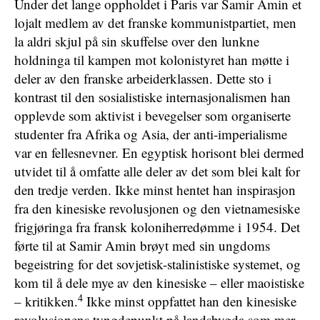
Under det lange oppholdet i Paris var Samir Amin et
lojalt medlem av det franske kommunistpartiet, men
la aldri skjul på sin skuffelse over den lunkne
holdninga til kampen mot kolonistyret han møtte i
deler av den franske arbeiderklassen. Dette sto i
kontrast til den sosialistiske internasjonalismen han
opplevde som aktivist i bevegelser som organiserte
studenter fra Afrika og Asia, der anti-imperialisme
var en fellesnevner. En egyptisk horisont blei dermed
utvidet til å omfatte alle deler av det som blei kalt for
den tredje verden. Ikke minst hentet han inspirasjon
fra den kinesiske revolusjonen og den vietnamesiske
frigjøringa fra fransk koloniherredømme i 1954. Det
førte til at Samir Amin brøyt med sin ungdoms
begeistring for det sovjetisk-stalinistiske systemet, og
kom til å dele mye av den kinesiske – eller maoistiske
4
– kritikken.
Ikke minst oppfattet han den kinesiske
revolusjonens tyngdepunkt på landsbygda som mer