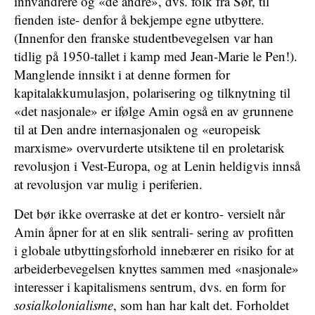
innvandrere og «de andre», dvs. folk fra Sør, til
fienden iste- denfor å bekjempe egne utbyttere.
(Innenfor den franske studentbevegelsen var han
tidlig på 1950-tallet i kamp med Jean-Marie le Pen!).
Manglende innsikt i at denne formen for
kapitalakkumulasjon, polarisering og tilknytning til
«det nasjonale» er ifølge Amin også en av grunnene
til at Den andre internasjonalen og «europeisk
marxisme» overvurderte utsiktene til en proletarisk
revolusjon i Vest-Europa, og at Lenin heldigvis innså
at revolusjon var mulig i periferien.
Det bør ikke overraske at det er kontro- versielt når
Amin åpner for at en slik sentrali- sering av profitten
i globale utbyttingsforhold innebærer en risiko for at
arbeiderbevegelsen knyttes sammen med «nasjonale»
interesser i kapitalismens sentrum, dvs. en form for
sosialkolonialisme
, som han har kalt det. Forholdet