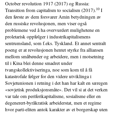
October revolution 1917 (2017) og Russia:
10
Transition from capitalism to socialism (2017).
I
den første av dem forsvarer Amin betydningen av
den russiske revolusjonen, men viser også
problemene ved å ha overvurdert mulighetene en
proletarisk oppfølger i industrikapitalismens
sentrumsland, som f.eks. Tyskland. Et annet sentralt
poeng er at revolusjonen hentet styrke fra alliansen
mellom småbønder og arbeidere, men i motsetning
til i Kina blei denne smadret under
tvangskollektiviseringa, noe som kom til å få
katastrofale følger for den videre utviklinga i
Sovjetunionen i retning i det han har kalt en særegen
«sovjetisk produksjonsmåte». Det vil si at det verken
var tale om periferikapitalisme, sosialisme eller en
degenerert-byråkratisk arbeiderstat, men et regime
hvor parti-eliten antok karakter av et borgerskap uten