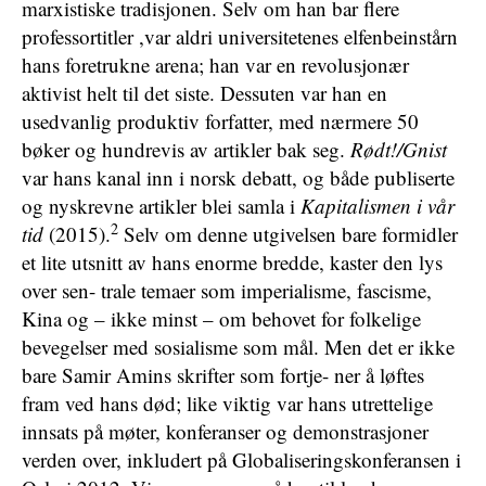
marxistiske tradisjonen. Selv om han bar flere
professortitler ,var aldri universitetenes elfenbeinstårn
hans foretrukne arena; han var en revolusjonær
aktivist helt til det siste. Dessuten var han en
usedvanlig produktiv forfatter, med nærmere 50
bøker og hundrevis av artikler bak seg.
Rødt!/Gnist
var hans kanal inn i norsk debatt, og både publiserte
og nyskrevne artikler blei samla i
Kapitalismen i vår
2
tid
(2015).
Selv om denne utgivelsen bare formidler
et lite utsnitt av hans enorme bredde, kaster den lys
over sen- trale temaer som imperialisme, fascisme,
Kina og – ikke minst – om behovet for folkelige
bevegelser med sosialisme som mål. Men det er ikke
bare Samir Amins skrifter som fortje- ner å løftes
fram ved hans død; like viktig var hans utrettelige
innsats på møter, konferanser og demonstrasjoner
verden over, inkludert på Globaliseringskonferansen i