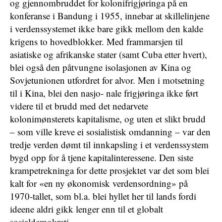
og gjennombruddet for kolonifrigjøringa på en
konferanse i Bandung i 1955, innebar at skillelinjene
i verdenssystemet ikke bare gikk mellom den kalde
krigens to hovedblokker. Med frammarsjen til
asiatiske og afrikanske stater (samt Cuba etter hvert),
blei også den påtvungne isolasjonen av Kina og
Sovjetunionen utfordret for alvor. Men i motsetning
til i Kina, blei den nasjo- nale frigjøringa ikke ført
videre til et brudd med det nedarvete
kolonimønsterets kapitalisme, og uten et slikt brudd
– som ville kreve ei sosialistisk omdanning – var den
tredje verden dømt til innkapsling i et verdenssystem
bygd opp for å tjene kapitalinteressene. Den siste
krampetrekninga for dette prosjektet var det som blei
kalt for «en ny økonomisk verdensordning» på
1970-tallet, som bl.a. blei hyllet her til lands fordi
ideene aldri gikk lenger enn til et globalt
sosialdemokrati.