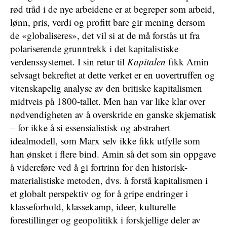
rød tråd i de nye arbeidene er at begreper som arbeid,
lønn, pris, verdi og profitt bare gir mening dersom
de «globaliseres», det vil si at de må forstås ut fra
polariserende grunntrekk i det kapitalistiske
verdenssystemet. I sin retur til
Kapitalen
fikk Amin
selvsagt bekreftet at dette verket er en uovertruffen og
vitenskapelig analyse av den britiske kapitalismen
midtveis på 1800-tallet. Men han var like klar over
nødvendigheten av å overskride en ganske skjematisk
– for ikke å si essensialistisk og abstrahert
idealmodell, som Marx selv ikke fikk utfylle som
han ønsket i flere bind. Amin så det som sin oppgave
å videreføre ved å gi fortrinn for den historisk-
materialistiske metoden, dvs. å forstå kapitalismen i
et globalt perspektiv og for å gripe endringer i
klasseforhold, klassekamp, ideer, kulturelle
forestillinger og geopolitikk i forskjellige deler av