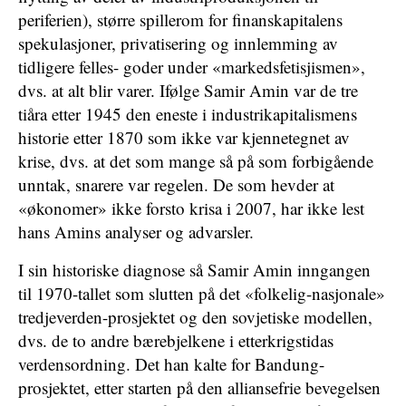
periferien), større spillerom for finanskapitalens
spekulasjoner, privatisering og innlemming av
tidligere felles- goder under «markedsfetisjismen»,
dvs. at alt blir varer. Ifølge Samir Amin var de tre
tiåra etter 1945 den eneste i industrikapitalismens
historie etter 1870 som ikke var kjennetegnet av
krise, dvs. at det som mange så på som forbigående
unntak, snarere var regelen. De som hevder at
«økonomer» ikke forsto krisa i 2007, har ikke lest
hans Amins analyser og advarsler.
I sin historiske diagnose så Samir Amin inngangen
til 1970-tallet som slutten på det «folkelig-nasjonale»
tredjeverden-prosjektet og den sovjetiske modellen,
dvs. de to andre bærebjelkene i etterkrigstidas
verdensordning. Det han kalte for Bandung-
prosjektet, etter starten på den alliansefrie bevegelsen