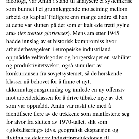
ideologi, var Amin i stand til analysere ei systemkrise
som bunnet i ei grunnleggende motsetning mellom
arbeid og kapital Tidligere enn mange andre så han
at dette var slutten på det som er kalt «de tretti gylne
åra» (
les trentes glorieuses
). Mens åra etter 1945
hadde innslag av et historisk kompromiss hvor
arbeiderbevegelsen i europeiske industriland
oppnådde velferdsgoder og borgerskapet en stabilitet
og produktivitetsvekst, også stimulert av
konkurransen fra sovjetsystemet, så de herskende
klasser nå behovet for å finne et nytt
akkumulasjonsgrunnlag og innlede en ny offensiv
mot arbeiderklassen for å drive tilbake mye av det
som var oppnådd. Amin var raskt ute med å
identifisere flere av de trekkene som manifesterte seg
for alvor fra slutten av 1970-tallet, slik som
«globalisering» (dvs. geografisk ekspansjon og
flytting av deler av industriproduksjonen til