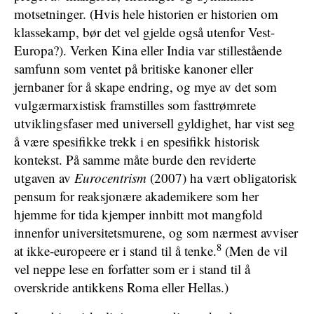
motsetninger. (Hvis hele historien er historien om
klassekamp, bør det vel gjelde også utenfor Vest-
Europa?). Verken Kina eller India var stillestående
samfunn som ventet på britiske kanoner eller
jernbaner for å skape endring, og mye av det som
vulgærmarxistisk framstilles som fasttrømrete
utviklingsfaser med universell gyldighet, har vist seg
å være spesifikke trekk i en spesifikk historisk
kontekst. På samme måte burde den reviderte
utgaven av
Eurocentrism
(2007) ha vært obligatorisk
pensum for reaksjonære akademikere som her
hjemme for tida kjemper innbitt mot mangfold
innenfor universitetsmurene, og som nærmest avviser
8
at ikke-europeere er i stand til å tenke.
(Men de vil
vel neppe lese en forfatter som er i stand til å
overskride antikkens Roma eller Hellas.)