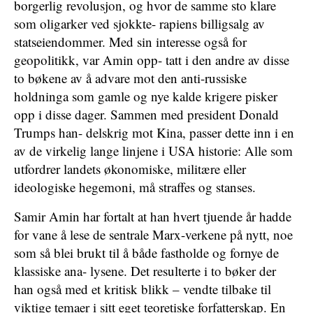
borgerlig revolusjon, og hvor de samme sto klare
som oligarker ved sjokkte- rapiens billigsalg av
statseiendommer. Med sin interesse også for
geopolitikk, var Amin opp- tatt i den andre av disse
to bøkene av å advare mot den anti-russiske
holdninga som gamle og nye kalde krigere pisker
opp i disse dager. Sammen med president Donald
Trumps han- delskrig mot Kina, passer dette inn i en
av de virkelig lange linjene i USA historie: Alle som
utfordrer landets økonomiske, militære eller
ideologiske hegemoni, må straffes og stanses.
Samir Amin har fortalt at han hvert tjuende år hadde
for vane å lese de sentrale Marx-verkene på nytt, noe
som så blei brukt til å både fastholde og fornye de
klassiske ana- lysene. Det resulterte i to bøker der
han også med et kritisk blikk – vendte tilbake til
viktige temaer i sitt eget teoretiske forfatterskap. En