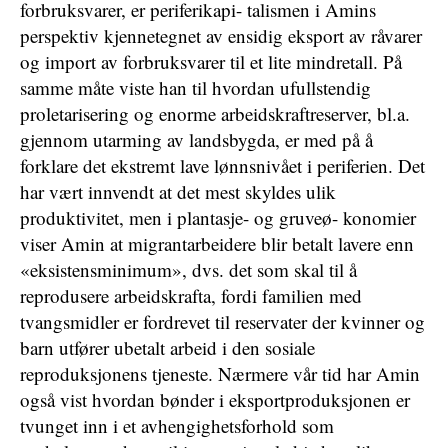
forbruksvarer, er periferikapi- talismen i Amins
perspektiv kjennetegnet av ensidig eksport av råvarer
og import av forbruksvarer til et lite mindretall. På
samme måte viste han til hvordan ufullstendig
proletarisering og enorme arbeidskraftreserver, bl.a.
gjennom utarming av landsbygda, er med på å
forklare det ekstremt lave lønnsnivået i periferien. Det
har vært innvendt at det mest skyldes ulik
produktivitet, men i plantasje- og gruveø- konomier
viser Amin at migrantarbeidere blir betalt lavere enn
«eksistensminimum», dvs. det som skal til å
reprodusere arbeidskrafta, fordi familien med
tvangsmidler er fordrevet til reservater der kvinner og
barn utfører ubetalt arbeid i den sosiale
reproduksjonens tjeneste. Nærmere vår tid har Amin
også vist hvordan bønder i eksportproduksjonen er
tvunget inn i et avhengighetsforhold som