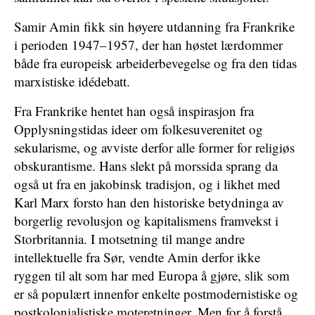
Samir Amin fikk sin høyere utdanning fra Frankrike
i perioden 1947–1957, der han høstet lærdommer
både fra europeisk arbeiderbevegelse og fra den tidas
marxistiske idédebatt.
Fra Frankrike hentet han også inspirasjon fra
Opplysningstidas ideer om folkesuverenitet og
sekularisme, og avviste derfor alle former for religiøs
obskurantisme. Hans slekt på morssida sprang da
også ut fra en jakobinsk tradisjon, og i likhet med
Karl Marx forsto han den historiske betydninga av
borgerlig revolusjon og kapitalismens framvekst i
Storbritannia. I motsetning til mange andre
intellektuelle fra Sør, vendte Amin derfor ikke
ryggen til alt som har med Europa å gjøre, slik som
er så populært innenfor enkelte postmodernistiske og
postkolonialistiske moteretninger. Men for å forstå