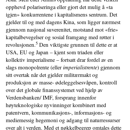
opphevd polariseringa eller gjort det mulig å «ta
igjen» konkurrentene i kapitalismens sentrum. Det
gjelder til og med dagens Kina, som ligger nærmest
gjennom nasjonal suverenitet, motstand mot «frie»
kapitalbevegelser og sosial framgang med røtter i
5
revolusjonen.
Den viktigste grunnen til dette er at
USA, EU og Japan – kjent som triaden eller
kollektiv imperialisme – fortsatt drar fordel av en
slags monopolrente (eller
imperialistrente
) gjennom
sitt overtak når det gjelder militærmakt og
produksjon av masse- ødeleggelsesvåpen, kontroll
over det globale finanssystemet ved hjelp av
Verdensbanken/ IMF, forsprang innenfor
høyteknologiske nyvinninger kombinert med
patentvern, kommunikasjons-, informasjons- og
mediemessig hegemoni og adgang til naturressurser
over alt i verden. Med et nøkkelbegrep omtales dette