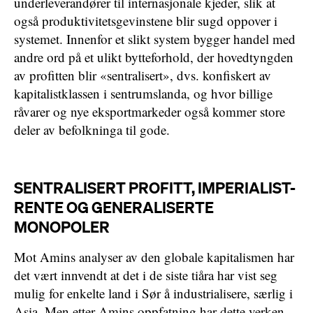
underleverandører til internasjonale kjeder, slik at
også produktivitetsgevinstene blir sugd oppover i
systemet. Innenfor et slikt system bygger handel med
andre ord på et ulikt bytteforhold, der hovedtyngden
av profitten blir «sentralisert», dvs. konfiskert av
kapitalistklassen i sentrumslanda, og hvor billige
råvarer og nye eksportmarkeder også kommer store
deler av befolkninga til gode.
SENTRALISERT PROFITT, IMPERIALIST-
RENTE OG GENERALISERTE
MONOPOLER
Mot Amins analyser av den globale kapitalismen har
det vært innvendt at det i de siste tiåra har vist seg
mulig for enkelte land i Sør å industrialisere, særlig i
Asia. Men etter Amins oppfatning har dette verken