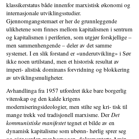
klassikerstatus både innenfor marxistisk økonomi og
internasjonale utviklingsstudier.
Gjennomgangstemaet er her de grunnleggende
ulikhetene som finnes mellom kapitalismen i sentrum
og kapitalismen i periferien, som utgjør forskjellige –
men sammenhengende – deler av det samme
systemet. I en slik forstand er «underutvikling» i Sør
ikke noen urtilstand, men et historisk resultat av
imperi- alistisk dominans forvridning og blokkering
av utviklingsmuligheter.
Avhandlinga fra 1957 utfordret ikke bare borgerlig
vitenskap og den kalde krigens
moderniseringsideologier, men stilte seg kri- tisk til
mange trekk ved tradisjonell marxisme. Der
Det
kommunistiske manifestet
tegnet et bilde av en
dynamisk kapitalisme som ubønn- hørlig sprer seg
og gjør verden mer homogen, dokumenterte Amin