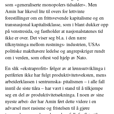
som «generaliserte monopolers tidsalder». Men
Amin har likevel lite til overs for lettvinte
forestillinger om en frittsvevende kapitalisme og en
transnasjonal kapitalistklasse, som i blant dukker opp
på venstresida, og fastholder at nasjonalstatenes tid
ikke er over. Det viser seg bl.a. i den nære
tilknytninga mellom rustnings- industrien, USAs
politiske makthavere ledelse og angrepskriger rundt
om i verden, som oftest ved hjelp av Nato.
En slik «ekstraprofitt» følger av at lønnsutviklinga i
periferien ikke har fulgt produktivitetsveksten, mens
arbeiderklassen i sentrumska- pitalismen – i alle fall
inntil de siste tiåra – har vært i stand til å tilkjempe
seg en del av produktivitetsøkninga. I noen av sine
nyeste arbei- der har Amin ført dette videre i en
advarsel mot rasisme og fristelsen til å gjøre