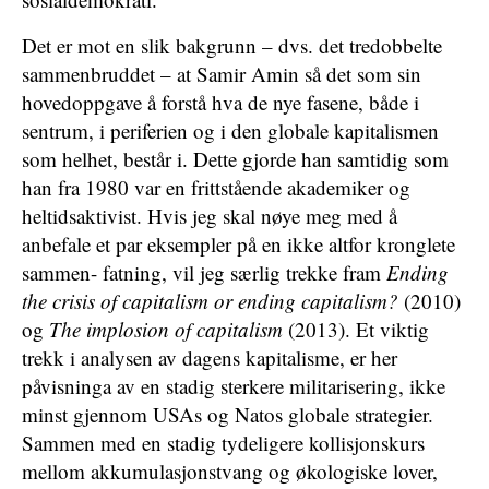
Det er mot en slik bakgrunn – dvs. det tredobbelte
sammenbruddet – at Samir Amin så det som sin
hovedoppgave å forstå hva de nye fasene, både i
sentrum, i periferien og i den globale kapitalismen
som helhet, består i. Dette gjorde han samtidig som
han fra 1980 var en frittstående akademiker og
heltidsaktivist. Hvis jeg skal nøye meg med å
anbefale et par eksempler på en ikke altfor kronglete
sammen- fatning, vil jeg særlig trekke fram
Ending
the crisis of capitalism or ending capitalism?
(2010)
og
The implosion of capitalism
(2013). Et viktig
trekk i analysen av dagens kapitalisme, er her
påvisninga av en stadig sterkere militarisering, ikke
minst gjennom USAs og Natos globale strategier.
Sammen med en stadig tydeligere kollisjonskurs
mellom akkumulasjonstvang og økologiske lover,