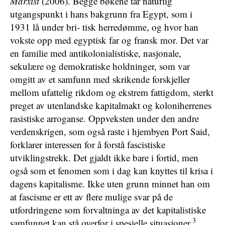
Marxist
(2006). Begge bøkene tar naturlig
utgangspunkt i hans bakgrunn fra Egypt, som i
1931 lå under bri- tisk herredømme, og hvor han
vokste opp med egyptisk far og fransk mor. Det var
en familie med antikolonialistiske, nasjonale,
sekulære og demokratiske holdninger, som var
omgitt av et samfunn med skrikende forskjeller
mellom ufattelig rikdom og ekstrem fattigdom, sterkt
preget av utenlandske kapitalmakt og koloniherrenes
rasistiske arroganse. Oppveksten under den andre
verdenskrigen, som også raste i hjembyen Port Said,
forklarer interessen for å forstå fascistiske
utviklingstrekk. Det gjaldt ikke bare i fortid, men
også som et fenomen som i dag kan knyttes til krisa i
dagens kapitalisme. Ikke uten grunn minnet han om
at fascisme er ett av flere mulige svar på de
utfordringene som forvaltninga av det kapitalistiske
3
samfunnet kan stå overfor i spesielle situasjoner.