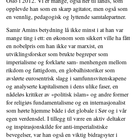
Oslo i 2012. Vi er mange, også her til lands, som
opplevde han som en skarp agitator, men også som
en vennlig, pedagogisk og lyttende samtalepartner.
Samir Amins betydning lå ikke minst i at han var
mange ting i ett: en økonom som sikkert ville ha fått
en nobelpris om han ikke var marxist, en
utviklingsforsker som brukte begreper som
imperialisme og forklarte sam- menhengen mellom
rikdom og fattigdom, en globalhistoriker som
avslørte eurosentrisk slagg i samfunnsvitenskapene
og analyserte kapitalismen i dens ulike faser, en
nådeløs kritiker av «politisk islam» og andre former
for religiøs fundamentalisme og en internasjonalist
som hørte hjemme både i det globale i Sør og i vår
egen verdensdel. I tillegg til være en aktiv deltaker
og inspirasjonskilde for anti-imperialistiske
bevegelser, var han også en viktig bidragsyter i