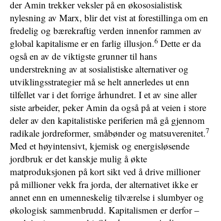
der Amin trekker veksler på en økososialistisk
nylesning av Marx, blir det vist at forestillinga om en
fredelig og bærekraftig verden innenfor rammen av
6
global kapitalisme er en farlig illusjon.
Dette er da
også en av de viktigste grunner til hans
understrekning av at sosialistiske alternativer og
utviklingsstrategier må se helt annerledes ut enn
tilfellet var i det forrige århundret. I et av sine aller
siste arbeider, peker Amin da også på at veien i store
deler av den kapitalistiske periferien må gå gjennom
7
radikale jordreformer, småbønder og matsuverenitet.
Med et høyintensivt, kjemisk og energisløsende
jordbruk er det kanskje mulig å økte
matproduksjonen på kort sikt ved å drive millioner
på millioner vekk fra jorda, der alternativet ikke er
annet enn en umenneskelig tilværelse i slumbyer og
økologisk sammenbrudd. Kapitalismen er derfor –