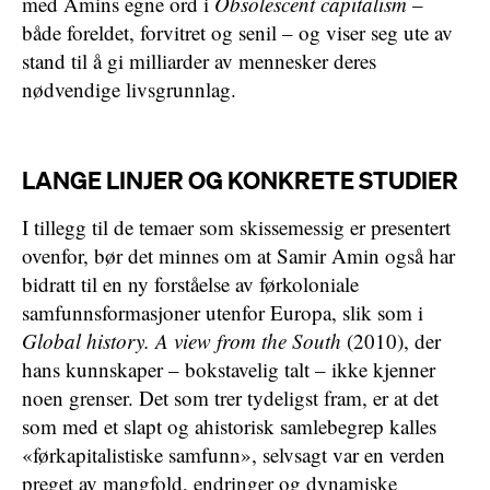
med Amins egne ord i
Obsolescent capitalism
–
både foreldet, forvitret og senil – og viser seg ute av
stand til å gi milliarder av mennesker deres
nødvendige livsgrunnlag.
LANGE LINJER OG KONKRETE STUDIER
I tillegg til de temaer som skissemessig er presentert
ovenfor, bør det minnes om at Samir Amin også har
bidratt til en ny forståelse av førkoloniale
samfunnsformasjoner utenfor Europa, slik som i
Global history. A view from the South
(2010), der
hans kunnskaper – bokstavelig talt – ikke kjenner
noen grenser. Det som trer tydeligst fram, er at det
som med et slapt og ahistorisk samlebegrep kalles
«førkapitalistiske samfunn», selvsagt var en verden
preget av mangfold, endringer og dynamiske