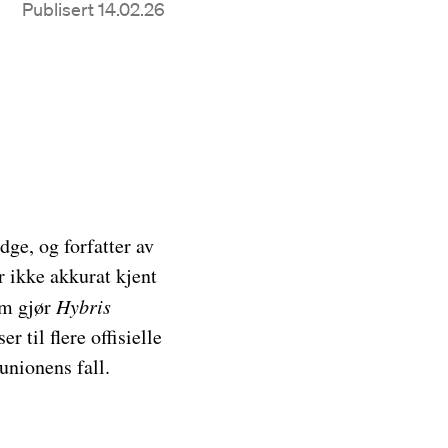
Publisert 14.02.26
dge, og forfatter av
r ikke akkurat kjent
om gjør
Hybris
r til flere offisielle
tunionens fall.