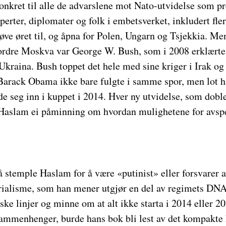
nkret til alle de advarslene mot Nato-utvidelse som pr
perter, diplomater og folk i embetsverket, inkludert fl
øve øret til, og åpna for Polen, Ungarn og Tsjekkia. Me
fordre Moskva var George W. Bush, som i 2008 erklærte 
Ukraina. Bush toppet det hele med sine kriger i Irak og
 Barack Obama ikke bare fulgte i samme spor, men lot h
e seg inn i kuppet i 2014. Hver ny utvidelse, som dobl
 Haslam ei påminning om hvordan mulighetene for avsp
 å stemple Haslam for å være «putinist» eller forsvarer a
ialisme, som han mener utgjør en del av regimets DNA
iske linjer og minne om at alt ikke starta i 2014 eller 
sammenhenger, burde hans bok bli lest av det kompakte 