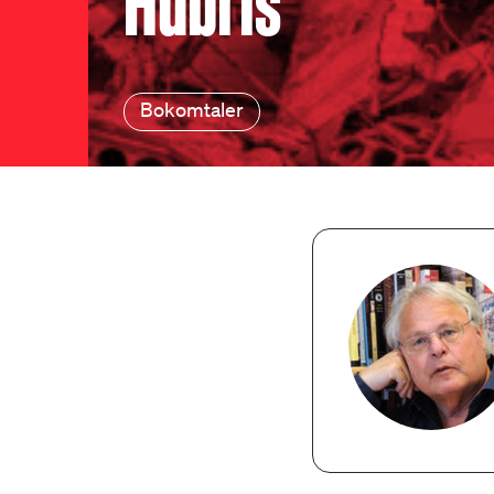
Hubris
Bokomtaler