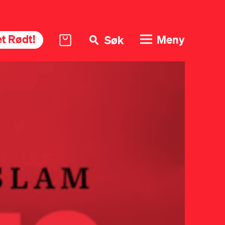
t Rødt!
Meny
Søk