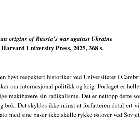
an origins of Russia’s war against Ukraine
Harvard University Press, 2025, 368 s.
n høyt respektert historiker ved Universitetet i Cambri
øker om internasjonal politikk og krig. Forlaget er helle
lige makthavere sin radikalisme. Det er nettopp dette s
ig bok. Det skyldes ikke minst at forfatteren detaljert vise
ato med sine baser ikke skulle rykke østover ved Sovje