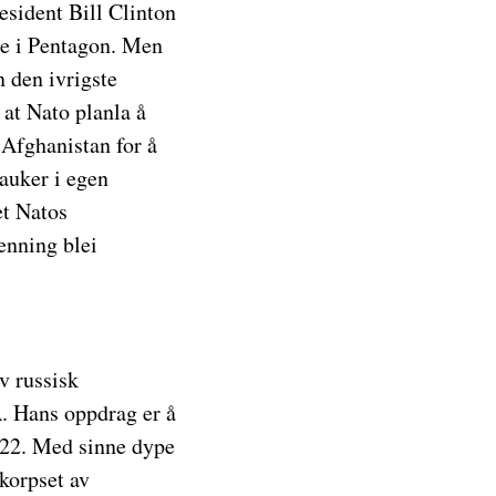
esident Bill Clinton
ere i Pentagon. Men
n den ivrigste
at Nato planla å
 Afghanistan for å
auker i egen
et Natos
enning blei
v russisk
. Hans oppdrag er å
2022. Med sinne dype
korpset av