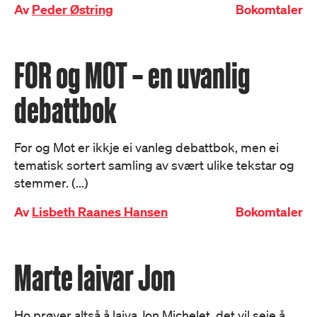
Av
Peder Østring
Bokomtaler
FOR og MOT – en uvanlig
debattbok
For og Mot er ikkje ei vanleg debattbok, men ei
tematisk sortert samling av svært ulike tekstar og
stemmer. (...)
Av
Lisbeth Raanes Hansen
Bokomtaler
Marte laivar Jon
Ho prøver altså å laiva Jon Michelet, det vil seie å