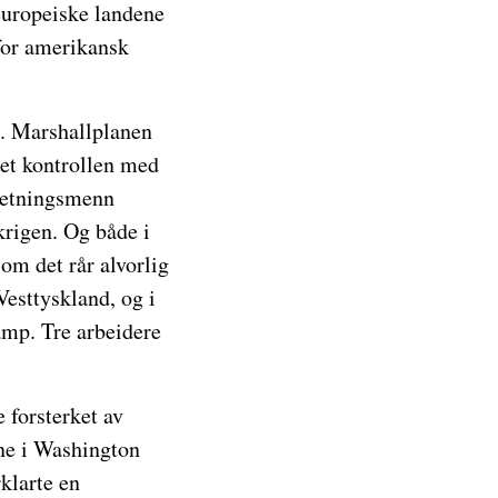
teuropeiske landene
for amerikansk
n. Marshallplanen
eet kontrollen med
rretningsmenn
 krigen. Og både i
om det rår alvorlig
Vesttyskland, og i
amp. Tre arbeidere
 forsterket av
ne i Washington
rklarte en