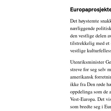
Europaprosjekt
Det høystemte snakk
nærliggende politisk
den vestlige delen a
tilstrekkelig med e
vestlige kulturfelles
Utenriksminister Geo
streve for seg selv 
amerikansk forretnin
ikke fra Den røde hæ
oppdelinga som de al
Vest-Europa. Det vi
som bredte seg i Eur