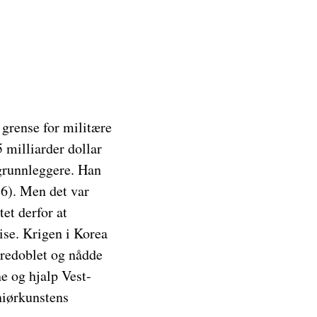
 grense for militære
5 milliarder dollar
 grunnleggere. Han
(6). Men det var
et derfor at
ise. Krigen i Korea
tredoblet og nådde
e og hjalp Vest-
niørkunstens