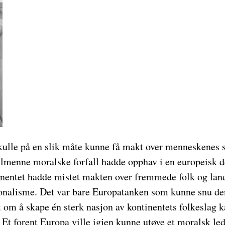
kulle på en slik måte kunne få makt over menneskenes
llmenne moralske forfall hadde opphav i en europeisk d
nentet hadde mistet makten over fremmede folk og land 
sjonalisme. Det var bare Europatanken som kunne snu de
 om å skape én sterk nasjon av kontinentets folkeslag 
» Et forent Europa ville igjen kunne utøve et moralsk le