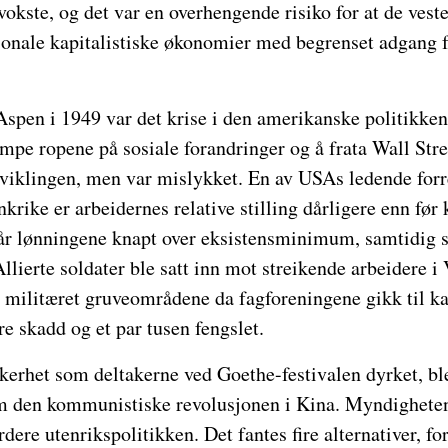
okste, og det var en overhengende risiko for at de ves
sjonale kapitalistiske økonomier med begrenset adgang 
spen i 1949 var det krise i den amerikanske politikke
mpe ropene på sosiale forandringer og å frata Wall Str
utviklingen, men var mislykket. En av USAs ledende fo
nkrike er arbeidernes relative stilling dårligere enn før
når lønningene knapt over eksistensminimum, samtidig s
llierte soldater ble satt inn mot streikende arbeidere i 
 militæret gruveområdene da fagforeningene gikk til k
re skadd og et par tusen fengslet.
kerhet som deltakerne ved Goethe-festivalen dyrket, ble
m den kommunistiske revolusjonen i Kina. Myndighete
dere utenrikspolitikken. Det fantes fire alternativer, fo