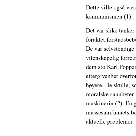
Dette ville også være
kommunismen (1).
Det var slike tanker
foraktet forstadsbe
De var selvstendige 
vitenskapelig forret
dem sto Karl Popper
ettergivenhet overfo
høyere. De skulle, s
moralske sannheter 
maskineri» (2). En g
massesamfunnets begr
aktuelle problemer.