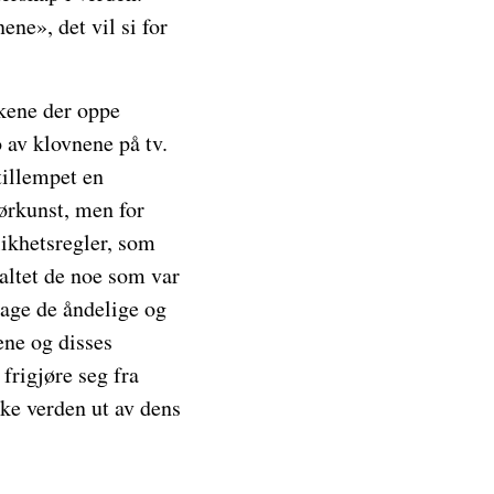
ene», det vil si for
skene der oppe
 av klovnene på tv.
tillempet en
iørkunst, men for
ikhetsregler, som
altet de noe som var
dage de åndelige og
ne og disses
frigjøre seg fra
ske verden ut av dens