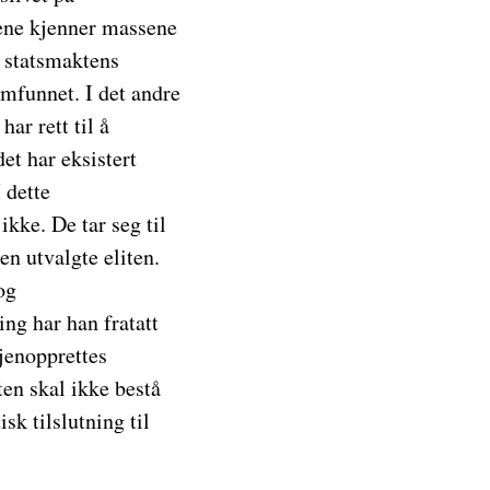
 ene kjenner massene
g statsmaktens
amfunnet. I det andre
ar rett til å
et har eksistert
I dette
kke. De tar seg til
n utvalgte eliten.
og
ng har han fratatt
jenopprettes
ten skal ikke bestå
sk tilslutning til