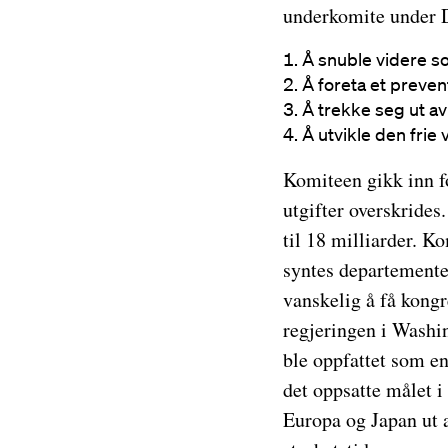
underkomite under D
Å snuble videre so
Å foreta et preve
Å trekke seg ut av
Å utvikle den frie
Komiteen gikk inn fo
utgifter overskrides
til 18 milliarder. K
syntes departementet
vanskelig å få kongr
regjeringen i Washin
ble oppfattet som en
det oppsatte målet 
Europa og Japan ut a