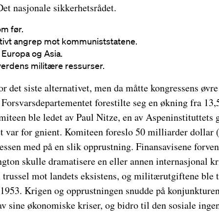
et nasjonale sikkerhetsrådet.
m før.
ntivt angrep mot kommuniststatene.
 Europa og Asia.
 verdens militære ressurser.
r det siste alternativet, men da måtte kongressens øvre
. Forsvarsdepartementet forestilte seg en økning fra 13,
omiteen ble ledet av Paul Nitze, en av Aspeninstituttets
 var for gnient. Komiteen foreslo 50 milliarder dollar 
essen med på en slik opprustning. Finansavisene forvent
gton skulle dramatisere en eller annen internasjonal kr
 trussel mot landets eksistens, og militærutgiftene ble 
i 1953. Krigen og opprustningen snudde på konjunkturen
v sine økonomiske kriser, og bidro til den sosiale inge