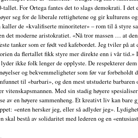
tallet. For Ortega fantes det to slags demokrati. I det
øyer seg for de liberale rettighetene og gir kulturens o
 kaller de «kvalifiserte minoriteter» – rom til å styre s
en det moderne aristokratiet. «Nå tror massen … at den h
ste tanker som er født ved kafebordet. Jeg tviler på at d
orien da flertallet fikk styre mer direkte enn i vår tid.» 
yder ikke folk lenger de opplyste. De respekterer dem i
rnøyelser og bekvemmeligheter som før var forbeholdt de
funnet til «barbari», og den mest utstuderte barbaren 
 vitenskapsmannen. Med sin stadig høyere spesialiseri
lse av en høyere sammenheng. Et kreativt liv kan bare g
pet: «enten hersker jeg, eller så adlyder jeg». Lydighe
n skal bestå av solidaritet med lederen og en «entusiasti