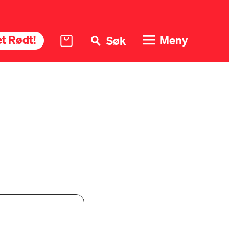
t Rødt!
Meny
Søk