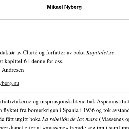
Mikael Nyberg
edaktør av
Clarté
og forfatter av boka
Kapitalet.se
.
t kapittel 6 i denne for oss.
s Andresen
yberg.nu
nitiativtakerne og inspirasjonskildene bak Aspeninstitutt
 flyktet fra borgerkrigen i Spania i 1936 og tok avstan
e fått utgitt boka
La rebelión de las masa
(Massenes op
gerskapet etter at «massene» trengte seg inn i samfunn