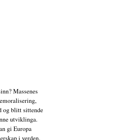
 sinn? Massenes
emoralisering,
og blitt sittende
nne utviklinga.
kan gi Europa
derskap i verden.