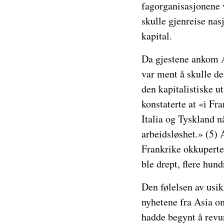
fagorganisasjonene v
skulle gjenreise na
kapital.
Da gjestene ankom A
var ment å skulle de
den kapitalistiske 
konstaterte at «i Fra
Italia og Tyskland 
arbeidsløshet.» (5) A
Frankrike okkuperte
ble drept, flere hund
Den følelsen av usik
nyhetene fra Asia o
hadde begynt å revur