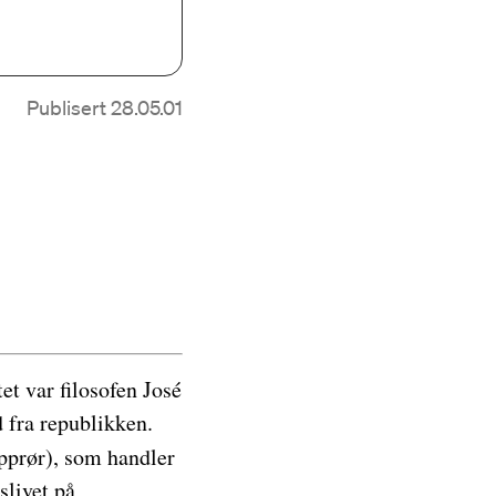
Publisert 28.05.01
et var filosofen José
d fra republikken.
prør), som handler
slivet på