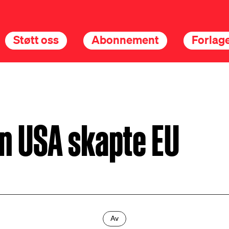
Støtt oss
Abonnement
Forlage
n USA skapte EU
Av