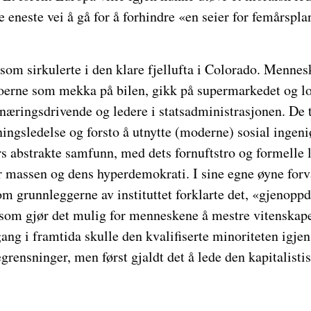
 eneste vei å gå for å forhindre «en seier for femårsplan
 som sirkulerte i den klare fjellufta i Colorado. Menne
boerne som mekka på bilen, gikk på supermarkedet og lo
næringsdrivende og ledere i statsadministrasjonen. De 
ningsledelse og forsto å utnytte (moderne) sosial ingen
s abstrakte samfunn, med dets fornuftstro og formelle l
r massen og dens hyperdemokrati. I sine egne øyne forv
om grunnleggerne av instituttet forklarte det, «gjenopp
som gjør det mulig for menneskene å mestre vitenskape
ang i framtida skulle den kvalifiserte minoriteten igjen 
ensninger, men først gjaldt det å lede den kapitalisti