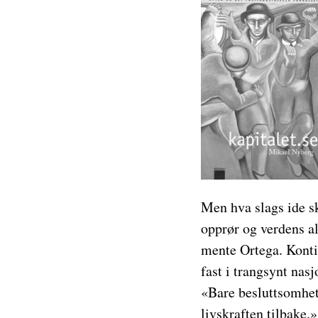
Men hva slags ide s
opprør og verdens a
mente Ortega. Konti
fast i trangsynt na
«Bare besluttsomhet
livskraften tilbake.