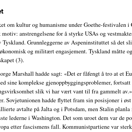
et
et om kultur og humanisme under Goethe-festivalen i C
 motiv: anstrengelsene for å styrke USAs og vestmakten
v Tyskland. Grunnleggerne av Aspeninstituttet så det sli
t økonomisk og militært engasjement. Tyskland måtte og
skapet (3).
rge Marshall hadde sagt: «Det er fåfengt å tro at et Eur
med sine komplekse gjenoppbyggingsproblemer, fortsatt 
gsvirksomhet slik vi har vært vant til fra gammelt av.
r. Sovjetunionen hadde flyttet fram sin posisjoner i øst 
lierte avtalte på Jalta og i Potsdam, men Stalin planla
sste lederne i Washington. Det som uroet dem var de po
opa etter fascismens fall. Kommunistpartiene var sterk