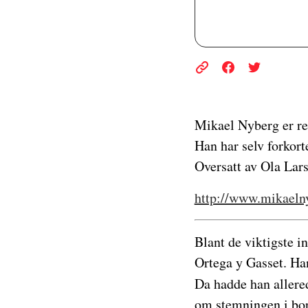
Mikael Nyberg er r
Han har selv forkorte
Oversatt av Ola Lar
http://www.mikaeln
Blant de viktigste i
Ortega y Gasset. Han
Da hadde han allered
om stemningen i bor