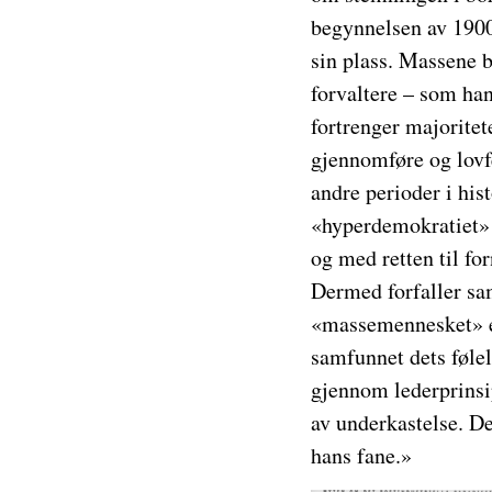
begynnelsen av 1900-
sin plass. Massene b
forvaltere – som han
fortrenger majoritet
gjennomføre og lovfe
andre perioder i hist
«hyperdemokratiet» l
og med retten til fo
Dermed forfaller sam
«massemennesket» er
samfunnet dets føle
gjennom lederprinsip
av underkastelse. De
hans fane.»