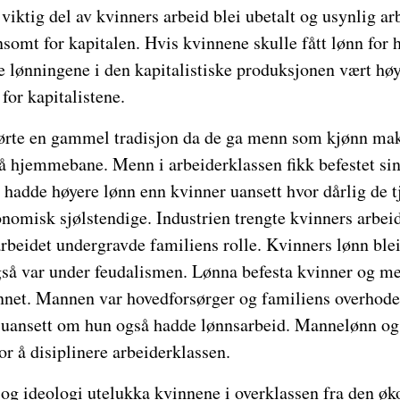
viktig del av kvinners arbeid blei ubetalt og usynlig a
nsomt for kapitalen. Hvis kvinnene skulle fått lønn for 
 lønningene i den kapitalistiske produksjonen vært høye
 for kapitalistene.
førte en gammel tradisjon da de ga menn som kjønn mak
på hjemmebane. Menn i arbeiderklassen fikk befestet sin
 hadde høyere lønn enn kvinner uansett hvor dårlig de t
nomisk sjølstendige. Industrien trengte kvinners arbei
arbeidet undergravde familiens rolle. Kvinners lønn blei
så var under feudalismen. Lønna befesta kvinner og men
nnet. Mannen var hovedforsørger og familiens overhode
uansett om hun også hadde lønnsarbeid. Mannelønn og 
or å disiplinere arbeiderklassen.
 og ideologi utelukka kvinnene i overklassen fra den ø