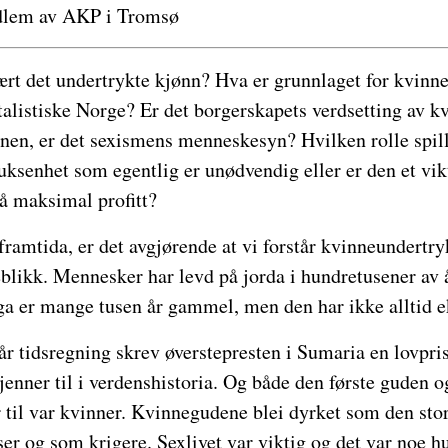
edlem av AKP i Tromsø
ært det undertrykte kjønn? Hva er grunnlaget for kvinn
italistiske Norge? Er det borgerskapets verdsetting av k
nen, er det sexismens menneskesyn? Hvilken rolle spil
uksenhet som egentlig er unødvendig eller er den et vik
å maksimal profitt?
 framtida, er det avgjørende at vi forstår kvinneundertry
keblikk. Mennesker har levd på jorda i hundretusener av å
a er mange tusen år gammel, men den har ikke alltid ek
år tidsregning skrev øverstepresten i Sumaria en lovpris
kjenner til i verdenshistoria. Og både den første guden o
 til var kvinner. Kvinnegudene blei dyrket som den stor
lser og som krigere. Sexlivet var viktig og det var noe 