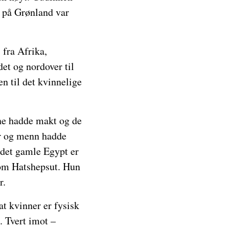
e på Grønland var
 fra Afrika,
et og nordover til
n til det kvinnelige
ne hadde makt og de
er og menn hadde
 det gamle Egypt er
 som Hatshepsut. Hun
r.
at kvinner er fysisk
. Tvert imot –