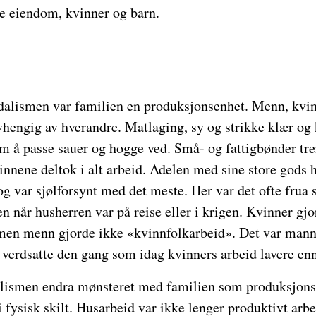
 eiendom, kvinner og barn.
dalismen var familien en produksjonsenhet. Menn, kvin
vhengig av hverandre. Matlaging, sy og strikke klær og 
m å passe sauer og hogge ved. Små- og fattigbønder tr
innene deltok i alt arbeid. Adelen med sine store gods
g var sjølforsynt med det meste. Her var det ofte frua
n når husherren var på reise eller i krigen. Kvinner gjo
en menn gjorde ikke «kvinnfolkarbeid». Det var mann
 verdsatte den gang som idag kvinners arbeid lavere en
alismen endra mønsteret med familien som produksjons
 fysisk skilt. Husarbeid var ikke lenger produktivt arbe