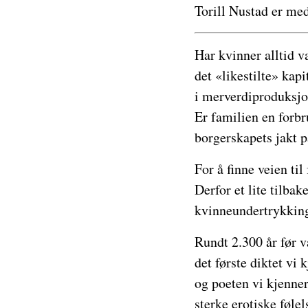
Torill Nustad er m
Har kvinner alltid v
det «likestilte» kap
i merverdiproduksjo
Er familien en forbr
borgerskapets jakt p
For å finne veien til
Derfor et lite tilba
kvinneundertrykking
Rundt 2.300 år før v
det første diktet vi 
og poeten vi kjenner
sterke erotiske føle