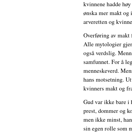
kvinnene hadde høy 
ønska mer makt og i
arveretten og kvinner
Overføring av makt fr
Alle mytologier gj
også verdslig. Menn 
samfunnet. For å legi
menneskeverd. Menn 
hans motsetning. Utv
kvinners makt og fr
Gud var ikke bare i
prest, dommer og kon
men ikke minst, han 
sin egen rolle som m