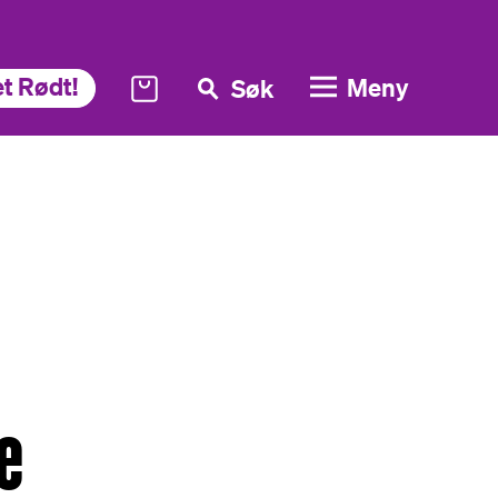
t Rødt!
Meny
Søk
e