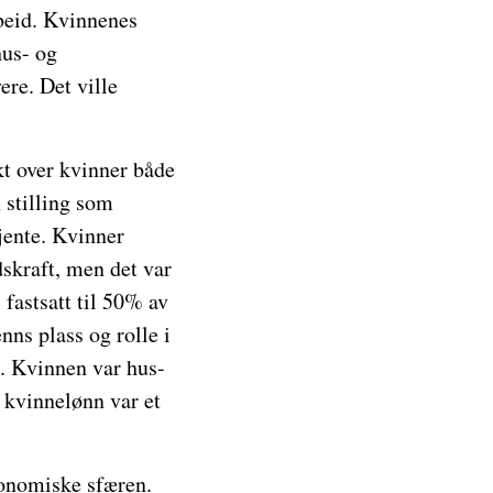
rbeid. Kvinnenes
hus- og
re. Det ville
t over kvinner både
 stilling som
jente. Kvinner
dskraft, men det var
 fastsatt til 50% av
ns plass og rolle i
. Kvinnen var hus-
kvinnelønn var et
konomiske sfæren.