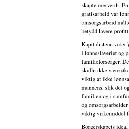
skapte merverdi. En 
gratisarbeid var løn
omsorgsarbeid måtte
betydd lavere profitt
Kapitalistene vider
i lønnsslaveriet og 
familieforsørger. De
skulle ikke være øko
viktig at ikke lønns
mannens, slik det og
familien og i samfu
og omsorgsarbeider 
viktig virkemiddel f
Borgerskapets ideal