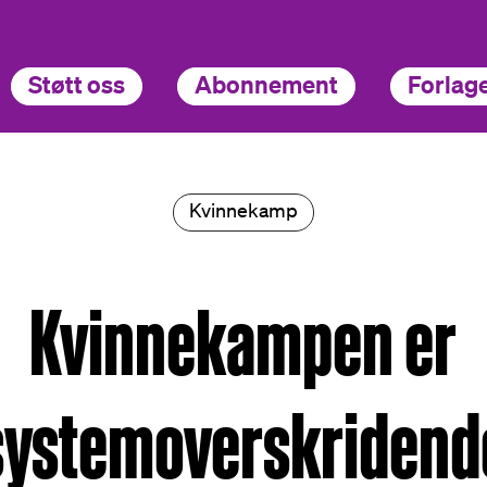
Støtt oss
Abonnement
Forlage
Kvinnekamp
Kvinnekampen er
systemoverskridend