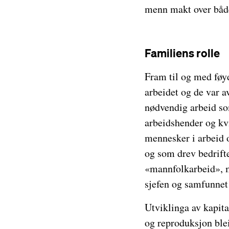
menn makt over både
Familiens rolle
Fram til og med føy
arbeidet og de var a
nødvendig arbeid so
arbeidshender og kv
mennesker i arbeid o
og som drev bedrifte
«mannfolkarbeid», m
sjefen og samfunnet
Utviklinga av kapit
og reproduksjon blei