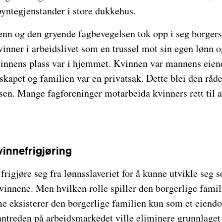
 pyntegjenstander i store dukkehus.
nn og den gryende fagbevegelsen tok opp i seg borgers
vinner i arbeidslivet som en trussel mot sin egen lønn og
vinnens plass var i hjemmet. Kvinnen var mannens eie
skapet og familien var en privatsak. Dette blei den råd
sen. Mange fagforeninger motarbeida kvinners rett til a
innefrigjøring
rigjøre seg fra lønnsslaveriet for å kunne utvikle seg
vinnene. Men hvilken rolle spiller den borgerlige famil
me eksisterer den borgerlige familien kun som et eien
nntreden på arbeidsmarkedet ville eliminere grunnlaget