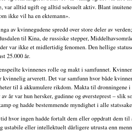
 var alltid ugift og alltid seksuelt aktiv. Blant inuiten
som ikke vil ha en ektemann».
nga av kvinnegudene spredd over store deler av verden;
usdalen til Kina, de russiske stepper, Middelhavsområd
r var ikke et midlertidig fenomen. Den hellige statuse
nst 25.000 år.
nspeilte kvinnenes rolle og makt i samfunnet. Kvinne
r kvinnelig arverett. Det var samfunn hvor både kvinn
heter til å akkumulere rikdom. Makta til dronningene i
r av år var hun hersker, gudinne og øversteprest – slik
i kamp og hadde bestemmende myndighet i alle statssake
tid hvor ingen hadde fortalt dem eller oppdratt dem til 
g ustabile eller intellektuelt dårligere utrusta enn menn