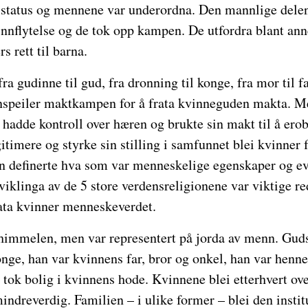
status og mennene var underordna. Den mannlige delen
nnflytelse og de tok opp kampen. De utfordra blant ann
s rett til barna.
a gudinne til gud, fra dronning til konge, fra mor til far
enspeiler maktkampen for å frata kvinneguden makta. 
hadde kontroll over hæren og brukte sin makt til å ero
timere og styrke sin stilling i samfunnet blei kvinner fr
definerte hva som var menneskelige egenskaper og ev
iklinga av de 5 store verdensreligionene var viktige re
ata kvinner menneskeverdet.
 himmelen, men var representert på jorda av menn. Guds
ge, han var kvinnens far, bror og onkel, han var henne
tok bolig i kvinnens hode. Kvinnene blei etterhvert over
indreverdig. Familien – i ulike former – blei den insti