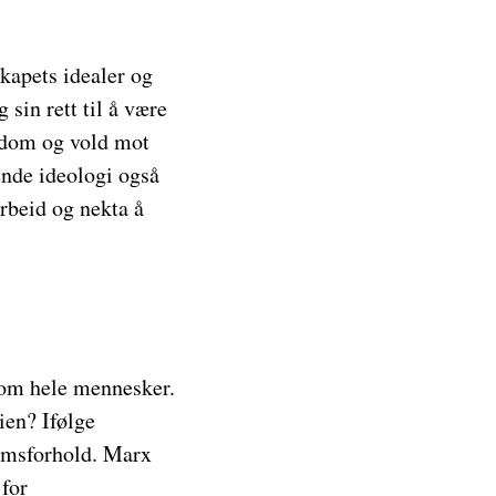
kapets idealer og
 sin rett til å være
ndom og vold mot
ende ideologi også
rbeid og nekta å
 som hele mennesker.
ien? Ifølge
domsforhold. Marx
 for