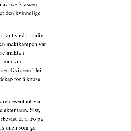
 av overklassen
et den kvinnelige
 fant sted i stadier.
Men maktkampen var
bre makta i
atatt sitt
ner. Kvinnen blei
dskap for å knuse
 representant var
s ektemann. Sist,
bevist til å tro på
tusjonen som ga