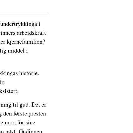
eundertrykkinga i
vinners arbeidskraft
ler kjernefamilien?
tig middel i
kkingas historie.
r.
sistert.
ning til gud. Det er
g den første presten
e mor, for sine
hun nøyt. Gudinnen