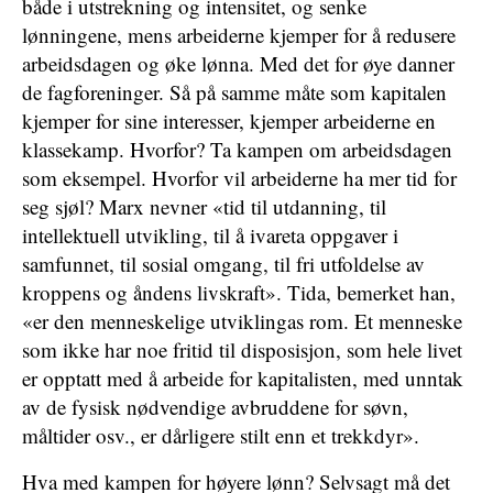
både i utstrekning og intensitet, og senke
lønningene, mens arbeiderne kjemper for å redusere
arbeidsdagen og øke lønna. Med det for øye danner
de fagforeninger. Så på samme måte som kapitalen
kjemper for sine interesser, kjemper arbeiderne en
klassekamp. Hvorfor? Ta kampen om arbeidsdagen
som eksempel. Hvorfor vil arbeiderne ha mer tid for
seg sjøl? Marx nevner «tid til utdanning, til
intellektuell utvikling, til å ivareta oppgaver i
samfunnet, til sosial omgang, til fri utfoldelse av
kroppens og åndens livskraft». Tida, bemerket han,
«er den menneskelige utviklingas rom. Et menneske
som ikke har noe fritid til disposisjon, som hele livet
er opptatt med å arbeide for kapitalisten, med unntak
av de fysisk nødvendige avbruddene for søvn,
måltider osv., er dårligere stilt enn et trekkdyr».
Hva med kampen for høyere lønn? Selvsagt må det