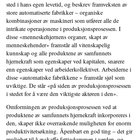
sted i hans egen levetid, og beskrev framveksten av
store automatiserte fabrikker – organiske
kombinasjoner av maskineri som utfører alle de
intrikate operasjonene i produksjonsprosessen. I
disse «menneskehjernens organer, skapt av
menneskehender» framstår all vitenskapelig
kunnskap og alle produktene av samfunnets
hjernekraft som egenskaper ved kapitalen, snarere
enn egenskaper ved arbeiderkollektivet. Arbeiderne i
disse «automatiske fabrikkene » framstår sjøl som
uviktige. De står «på siden av produksjonsprosessen
i stedet for å være den viktigste aktøren i den».
Omformingen av produksjonsprosessen ved at
produktene av samfunnets hjernekraft inkorporeres i
den, skaper ikke overraskende muligheten for enorm
produktivitetsøkning. Åpenbart en god ting – det gir
mulighet til å avskaffe fattigdommen i verden, og