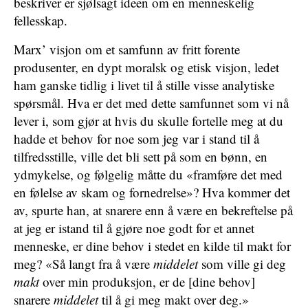
beskriver er sjølsagt ideen om en menneskelig
fellesskap.
Marx’ visjon om et samfunn av fritt forente
produsenter, en dypt moralsk og etisk visjon, ledet
ham ganske tidlig i livet til å stille visse analytiske
spørsmål. Hva er det med dette samfunnet som vi nå
lever i, som gjør at hvis du skulle fortelle meg at du
hadde et behov for noe som jeg var i stand til å
tilfredsstille, ville det bli sett på som en bønn, en
ydmykelse, og følgelig måtte du «framføre det med
en følelse av skam og fornedrelse»? Hva kommer det
av, spurte han, at snarere enn å være en bekreftelse på
at jeg er istand til å gjøre noe godt for et annet
menneske, er dine behov i stedet en kilde til makt for
meg? «Så langt fra å være
middelet
som ville gi deg
makt
over min produksjon, er de [dine behov]
snarere
middelet
til å gi meg makt over deg.»