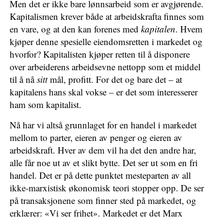
Men det er ikke bare lønnsarbeid som er avgjørende.
Kapitalismen krever både at arbeidskrafta finnes som
en vare, og at den kan forenes med
kapitalen
. Hvem
kjøper denne spesielle eiendomsretten i markedet og
hvorfor? Kapitalisten kjøper retten til å disponere
over arbeiderens arbeidsevne nettopp som et middel
til å nå
sitt
mål, profitt. For det og bare det – at
kapitalens hans skal vokse – er det som interesserer
ham som kapitalist.
Nå har vi altså grunnlaget for en handel i markedet
mellom to parter, eieren av penger og eieren av
arbeidskraft. Hver av dem vil ha det den andre har,
alle får noe ut av et slikt bytte. Det ser ut som en fri
handel. Det er på dette punktet mesteparten av all
ikke-marxistisk økonomisk teori stopper opp. De ser
på transaksjonene som finner sted på markedet, og
erklærer: «Vi ser frihet». Markedet er det Marx