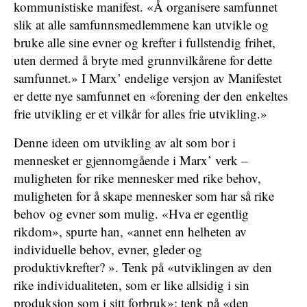
kommunistiske manifest. «Å organisere samfunnet
slik at alle samfunnsmedlemmene kan utvikle og
bruke alle sine evner og krefter i fullstendig frihet,
uten dermed å bryte med grunnvilkårene for dette
samfunnet.» I Marx’ endelige versjon av Manifestet
er dette nye samfunnet en «forening der den enkeltes
frie utvikling er et vilkår for alles frie utvikling.»
Denne ideen om utvikling av alt som bor i
mennesket er gjennomgående i Marx’ verk –
muligheten for rike mennesker med rike behov,
muligheten for å skape mennesker som har så rike
behov og evner som mulig. «Hva er egentlig
rikdom», spurte han, «annet enn helheten av
individuelle behov, evner, gleder og
produktivkrefter? ». Tenk på «utviklingen av den
rike individualiteten, som er like allsidig i sin
produksjon som i sitt forbruk»; tenk på «den