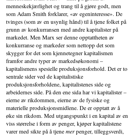
menneskekjærlighet og trang til å gjøre godt, men
som Adam Smith forklarer, «av egeninteresse». De
tvinges (som av en usynlig hånd) til å tjene folket på
grunn av konkurransen med andre kapitalister på
markedet. Men Marx ser denne opptattheten av
konkurranse og markeder som nettopp det som
skygger for det som kjennetegner kapitalismen
framfor andre typer av markedsøkonomi –
kapitalismens spesielle produksjonsforhold. Det er to
sentrale sider ved de kapitalistiske
produksjonsforholdene, kapitalistenes side og
arbeidernes side. På den ene sida har vi kapitalister –
eierne av rikdommen, eierne av de fysiske og
materielle produksjonsmidlene. De er opptatt av å
øke sin rikdom. Med utgangspunkt i en kapital av en
viss størrelse i form av penger, kjøper kapitalistene
varer med sikte på å tjene
mer
penger, tilleggsverdi,