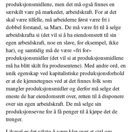
produksjonsmidlene, men det må også finnes en
særskilt vare på markedet, arbeidskraft. For at det
skal være tilfelle, må arbeiderne først være fri i
dobbel forstand, sa Marx. De må være fri til å selge
arbeidskrafta si (det vil si å ha eiendomsrett til sin
egen arbeidskraft, noe en slave, for eksempel, ikke
har), og samtidig må de være «fri for»
produksjonsmidler (det vil si at produksjonsmidlene
må ha blitt skilt fra produsentene). Med andre ord, en
unik egenskap ved kapitalistiske produksjonsforhold
er at de kjennetegnes ved at det finnes folk som
mangler produksjonsmidler og derfor må selge det
eneste de har eiendomsrett over, retten til å disponere
over sin egen arbeidskraft. De må selge sin
produksjonsevne for å få penger til å kjøpe det de
trenger.
Likevel er det viktig å være klar over at sjøl om