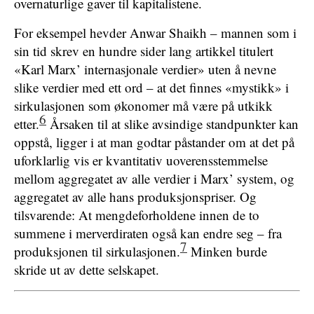
overnaturlige gaver til kapitalistene.
For eksempel hevder Anwar Shaikh – mannen som i
sin tid skrev en hundre sider lang artikkel titulert
«Karl Marx’ internasjonale verdier» uten å nevne
slike verdier med ett ord – at det finnes «mystikk» i
sirkulasjonen som økonomer må være på utkikk
6
etter.
Årsaken til at slike avsindige standpunkter kan
oppstå, ligger i at man godtar påstander om at det på
uforklarlig vis er kvantitativ uoverensstemmelse
mellom aggregatet av alle verdier i Marx’ system, og
aggregatet av alle hans produksjonspriser. Og
tilsvarende: At mengdeforholdene innen de to
summene i merverdiraten også kan endre seg – fra
7
produksjonen til sirkulasjonen.
Minken burde
skride ut av dette selskapet.