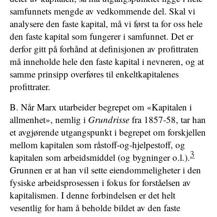
samfunnets mengde av vedkommende del. Skal vi
analysere den faste kapital, må vi først ta for oss hele
den faste kapital som fungerer i samfunnet. Det er
derfor gitt på forhånd at definisjonen av profittraten
må inneholde hele den faste kapital i nevneren, og at
samme prinsipp overføres til enkeltkapitalenes
profittrater.
B. Når Marx utarbeider begrepet om «Kapitalen i
allmenhet», nemlig i
Grundrisse
fra 1857-58, tar han
et avgjørende utgangspunkt i begrepet om forskjellen
mellom kapitalen som råstoff-og-hjelpestoff, og
3
kapitalen som arbeidsmiddel (og bygninger o.l.).
Grunnen er at han vil sette eiendommeligheter i den
fysiske arbeidsprosessen i fokus for forståelsen av
kapitalismen. I denne forbindelsen er det helt
vesentlig for ham å beholde bildet av den faste