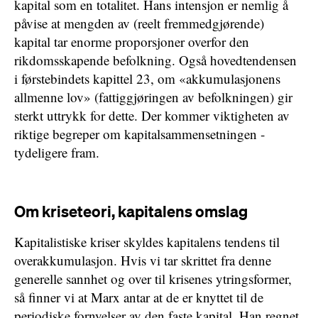
kapital som en totalitet. Hans intensjon er nemlig å
påvise at mengden av (reelt fremmedgjørende)
kapital tar enorme proporsjoner overfor den
rikdomsskapende befolkning. Også hovedtendensen
i førstebindets kapittel 23, om «akkumulasjonens
allmenne lov» (fattiggjøringen av befolkningen) gir
sterkt uttrykk for dette. Der kommer viktigheten av
riktige begreper om kapitalsammensetningen ­
tydeligere fram.
Om kriseteori, kapitalens omslag
Kapitalistiske kriser skyldes kapitalens tendens til
overakkumulasjon. Hvis vi tar skrittet fra denne
generelle sannhet og over til krisenes ytringsformer,
så finner vi at Marx antar at de er knyttet til de
periodiske fornyelser av den faste kapital. Han regnet