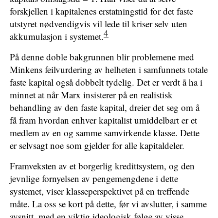
forskjellen i kapitalenes erstatningstid for det faste
utstyret nødvendigvis vil lede til kriser selv uten
4
akkumulasjon i systemet.
På denne doble bakgrunnen blir problemene med
Minkens feilvurdering av helheten i samfunnets totale
faste kapital også dobbelt tydelig. Det er verdt å ha i
minnet at når Marx insisterer på en realistisk
behandling av den faste kapital, dreier det seg om å
få fram hvordan enhver kapitalist umiddelbart er et
medlem av en og samme samvirkende klasse. Dette
er selvsagt noe som gjelder for alle kapitaldeler.
Framveksten av et borgerlig kredittsystem, og den
jevnlige fornyelsen av pengemengdene i dette
systemet, viser klasseperspektivet på en treffende
måte. La oss se kort på dette, før vi avslutter, i samme
avsnitt, med en viktig ideologisk følge av visse