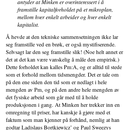
antyder at Minken er overinteressert i å
framstille kapitalforholdet på et mikroplan,
mellom hver enkelt arbeider og hver enkelt
kapitalist.
Å hevde at den tekniske sammensetningen ikke lar
seg framstille ved en brøk, er også mystifiserende.
Selvsagt lar den seg framstille slik! (Noe helt annet er
det at det kan være vanskelig å måle den empirisk.)
Dette forholdet kan kalles Pm:A, og er alltid til stede
som et forhold mellom tidsmengder. Det er tale om
på den ene siden den tid som er nedlagt i hele
mengden av Pm, og på den andre hele mengden av
det fysiske arbeid som går med til å holde
produksjonen i gang. At Minken her trekker inn en
omregning til priser, har kanskje å gjøre med et
faktum som man kjenner på forhånd, nemlig at han
godtar Ladislaus Bortkiewicz’ og Paul Sweezys