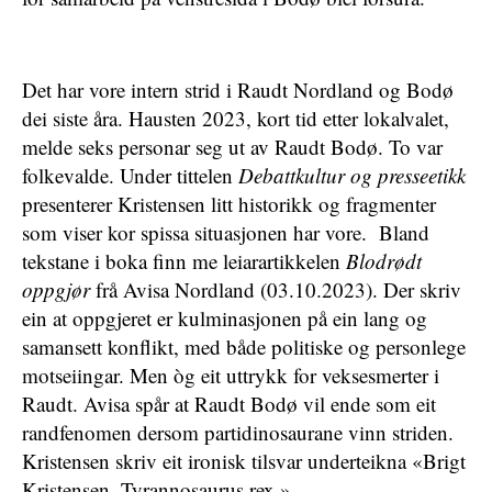
Det har vore intern strid i Raudt Nordland og Bodø
dei siste åra. Hausten 2023, kort tid etter lokalvalet,
melde seks personar seg ut av Raudt Bodø. To var
folkevalde. Under tittelen
Debattkultur og presseetikk
presenterer Kristensen litt historikk og fragmenter
som viser kor spissa situasjonen har vore. Bland
tekstane i boka finn me leiarartikkelen
Blodrødt
oppgjør
frå Avisa Nordland (03.10.2023). Der skriv
ein at oppgjeret er kulminasjonen på ein lang og
samansett konflikt, med både politiske og personlege
motseiingar. Men òg eit uttrykk for veksesmerter i
Raudt. Avisa spår at Raudt Bodø vil ende som eit
randfenomen dersom partidinosaurane vinn striden.
Kristensen skriv eit ironisk tilsvar underteikna «Brigt
Kristensen, Tyrannosaurus rex.»