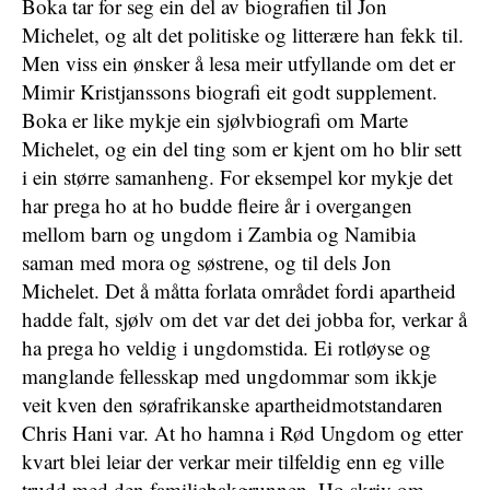
Boka tar for seg ein del av biografien til Jon
Michelet, og alt det politiske og litterære han fekk til.
Men viss ein ønsker å lesa meir utfyllande om det er
Mimir Kristjanssons biografi eit godt supplement.
Boka er like mykje ein sjølvbiografi om Marte
Michelet, og ein del ting som er kjent om ho blir sett
i ein større samanheng. For eksempel kor mykje det
har prega ho at ho budde fleire år i overgangen
mellom barn og ungdom i Zambia og Namibia
saman med mora og søstrene, og til dels Jon
Michelet. Det å måtta forlata området fordi apartheid
hadde falt, sjølv om det var det dei jobba for, verkar å
ha prega ho veldig i ungdomstida. Ei rotløyse og
manglande fellesskap med ungdommar som ikkje
veit kven den sørafrikanske apartheidmotstandaren
Chris Hani var. At ho hamna i Rød Ungdom og etter
kvart blei leiar der verkar meir tilfeldig enn eg ville
trudd med den familiebakgrunnen. Ho skriv om