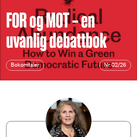
FOR og MOT – en
uvanlig debattbok
Bokomtaler
Nr 02/26