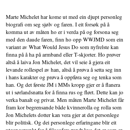
Marte Michelet har kome ut med ein djupt personleg
biografi om seg sjølv og faren. I eit forsøk på å
komma ut av måten ho er i verda på og forsona seg
med den daude faren, finn ho opp WWJMD som ein
variant av What Would Jesus Do som nyfrelste kan
finna på å ha på armband eller T-skjorter. Ho prøver
altså å laiva Jon Michelet, det vil seie å gjera eit
levande rollespel av han, altså å prøva å setta seg inn
i hans karakter og prøva å oppføra seg og tenka som
han. Og det første JM i MMs kropp gjer er å flanera
ut i sørlandsnatta for å finna rus og flørt. Dette kan jo
verka banalt og privat. Men måten Marte Michelet får
fram kor begrensande både kvinnerolla og rolla som
Jon Michelets dotter kan vera gjer at det personlege
blir politisk. Og dei personlege erfaringane blir eit
utgangspunkt for å filosofera rundt kva det er som er