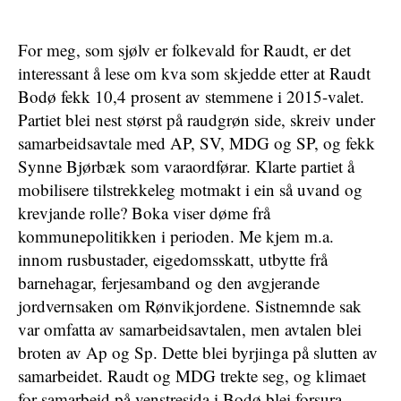
For meg, som sjølv er folkevald for Raudt, er det
interessant å lese om kva som skjedde etter at Raudt
Bodø fekk 10,4 prosent av stemmene i 2015-valet.
Partiet blei nest størst på raudgrøn side, skreiv under
samarbeidsavtale med AP, SV, MDG og SP, og fekk
Synne Bjørbæk som varaordførar. Klarte partiet å
mobilisere tilstrekkeleg motmakt i ein så uvand og
krevjande rolle? Boka viser døme frå
kommunepolitikken i perioden. Me kjem m.a.
innom rusbustader, eigedomsskatt, utbytte frå
barnehagar, ferjesamband og den avgjerande
jordvernsaken om Rønvikjordene. Sistnemnde sak
var omfatta av samarbeidsavtalen, men avtalen blei
broten av Ap og Sp. Dette blei byrjinga på slutten av
samarbeidet. Raudt og MDG trekte seg, og klimaet
for samarbeid på venstresida i Bodø blei forsura.