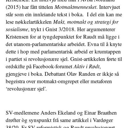
(2015) har fått tittelen
Motmaktmennesket
. Intervjuet
står som ein innleiande tekst i boka. I del ein kan me
lese nøkkelartikkelen
Makt, motmakt og strategi for
sosialisme
, trykt i Gnist 3/2018. Her argumenterer
Kristensen for at tyngdepunktet for Raudt må ligge i
det utanom-parlamentariske arbeidet. Evna til å knyte
dette i hop med parlamentarisk arbeid er krumtappen
i partiet si revolusjonære sjel. Gnist-artikkelen førte til
ordskifte på Facebook-forumet
Aktiv i Rødt
,
gjengjeve i boka. Debattant Olav Randen er ikkje så
begeistra over motmakt-omgrepet eller metaforen
‘revolusjonær sjel’.
SV-medlemene Anders Ekeland og Einar Braathen
drøfter òg synspunkt frå same artikkel i Vardøger
38/20. Er SV reformistisk og Raudt revolusjonært,