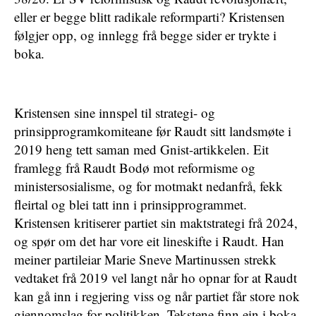
eller er begge blitt radikale reformparti? Kristensen
følgjer opp, og innlegg frå begge sider er trykte i
boka.
Kristensen sine innspel til strategi- og
prinsipprogramkomiteane før Raudt sitt landsmøte i
2019 heng tett saman med Gnist-artikkelen. Eit
framlegg frå Raudt Bodø mot reformisme og
ministersosialisme, og for motmakt nedanfrå, fekk
fleirtal og blei tatt inn i prinsipprogrammet.
Kristensen kritiserer partiet sin maktstrategi frå 2024,
og spør om det har vore eit lineskifte i Raudt. Han
meiner partileiar Marie Sneve Martinussen strekk
vedtaket frå 2019 vel langt når ho opnar for at Raudt
kan gå inn i regjering viss og når partiet får store nok
gjennomslag for politikken. Tekstene finn ein i boka.