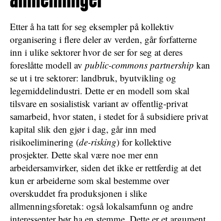
Etter å ha tatt for seg eksempler på kollektiv
organisering i flere deler av verden, går forfatterne
inn i ulike sektorer hvor de ser for seg at deres
foreslåtte modell av
public-commons partnership
kan
se ut i tre sektorer: landbruk, byutvikling og
legemiddelindustri. Dette er en modell som skal
tilsvare en sosialistisk variant av offentlig-privat
samarbeid, hvor staten, i stedet for å subsidiere privat
kapital slik den gjør i dag, går inn med
risikoeliminering (
de-risking
) for kollektive
prosjekter. Dette skal være noe mer enn
arbeidersamvirker, siden det ikke er rettferdig at det
kun er arbeiderne som skal bestemme over
overskuddet fra produksjonen i slike
allmenningsforetak: også lokalsamfunn og andre
interessenter bør ha en stemme. Dette er et argument