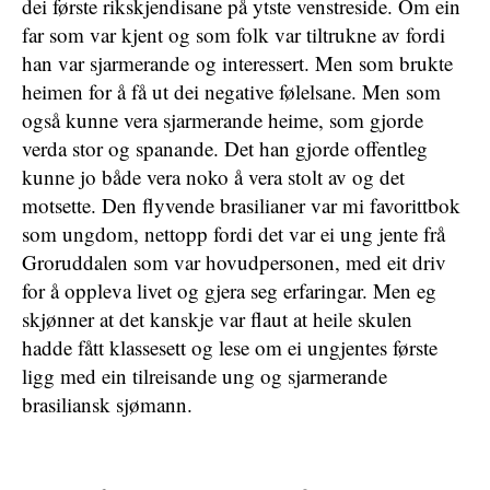
dei første rikskjendisane på ytste venstreside. Om ein
far som var kjent og som folk var tiltrukne av fordi
han var sjarmerande og interessert. Men som brukte
heimen for å få ut dei negative følelsane. Men som
også kunne vera sjarmerande heime, som gjorde
verda stor og spanande. Det han gjorde offentleg
kunne jo både vera noko å vera stolt av og det
motsette. Den flyvende brasilianer var mi favorittbok
som ungdom, nettopp fordi det var ei ung jente frå
Groruddalen som var hovudpersonen, med eit driv
for å oppleva livet og gjera seg erfaringar. Men eg
skjønner at det kanskje var flaut at heile skulen
hadde fått klassesett og lese om ei ungjentes første
ligg med ein tilreisande ung og sjarmerande
brasiliansk sjømann.